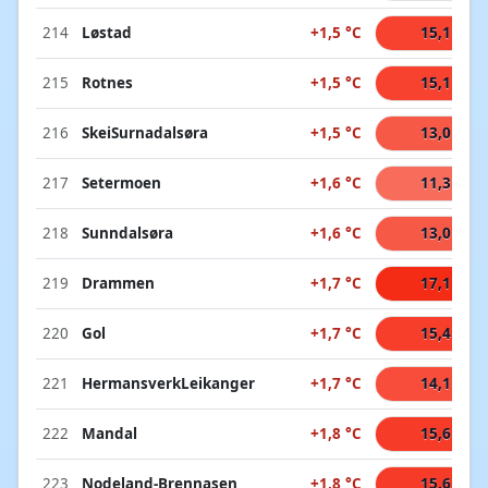
214
Løstad
+1,5 °C
15,1 °C
215
Rotnes
+1,5 °C
15,1 °C
216
SkeiSurnadalsøra
+1,5 °C
13,0 °C
217
Setermoen
+1,6 °C
11,3 °C
218
Sunndalsøra
+1,6 °C
13,0 °C
219
Drammen
+1,7 °C
17,1 °C
220
Gol
+1,7 °C
15,4 °C
221
HermansverkLeikanger
+1,7 °C
14,1 °C
222
Mandal
+1,8 °C
15,6 °C
223
Nodeland-Brennasen
+1,8 °C
15,6 °C