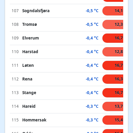
107
Sogndalsfjøra
-0,5 °C
14,1 °C
108
Tromsø
-0,5 °C
12,3 °C
109
Elverum
-0,4 °C
16,7 °C
110
Harstad
-0,4 °C
12,8 °C
111
Løten
-0,4 °C
16,7 °C
112
Rena
-0,4 °C
16,3 °C
113
Stange
-0,4 °C
16,7 °C
114
Hareid
-0,3 °C
13,7 °C
115
Hommersak
-0,3 °C
15,4 °C