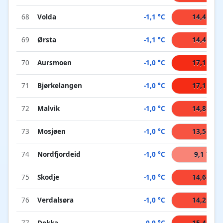
68
Volda
-1,1 °C
14,4 °C
69
Ørsta
-1,1 °C
14,4 °C
70
Aursmoen
-1,0 °C
17,1 °C
71
Bjørkelangen
-1,0 °C
17,1 °C
72
Malvik
-1,0 °C
14,8 °C
73
Mosjøen
-1,0 °C
13,5 °C
74
Nordfjordeid
-1,0 °C
9,1 °C
75
Skodje
-1,0 °C
14,6 °C
76
Verdalsøra
-1,0 °C
14,2 °C