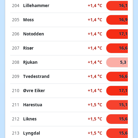
204
Lillehammer
+1,4 °C
16,1 °C
205
Moss
+1,4 °C
16,9 °C
206
Notodden
+1,4 °C
17,1 °C
207
Risør
+1,4 °C
16,6 °C
208
Rjukan
+1,4 °C
5,3 °C
209
Tvedestrand
+1,4 °C
16,6 °C
210
Øvre Eiker
+1,4 °C
17,1 °C
211
Harestua
+1,5 °C
15,1 °C
212
Liknes
+1,5 °C
15,6 °C
213
Lyngdal
+1,5 °C
15,6 °C