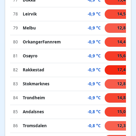
77
Dokka
-0,9 °C
15,4 °C
78
Leirvik
-0,9 °C
14,5 °C
79
Melbu
-0,9 °C
12,8 °C
80
OrkangerFannrem
-0,9 °C
14,4 °C
81
Osøyro
-0,9 °C
15,6 °C
82
Rakkestad
-0,9 °C
17,4 °C
83
Stokmarknes
-0,9 °C
12,8 °C
84
Trondheim
-0,9 °C
14,8 °C
85
Andalsnes
-0,8 °C
15,0 °C
86
Tromsdalen
-0,8 °C
12,3 °C