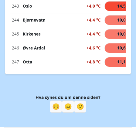
243
Oslo
+4,0 °C
14,5 °C
244
Bjørnevatn
+4,4 °C
10,0 °C
245
Kirkenes
+4,4 °C
10,0 °C
246
Øvre Ardal
+4,6 °C
10,6 °C
247
Otta
+4,8 °C
11,1 °C
Hva synes du om denne siden?
😊
😐
🙁