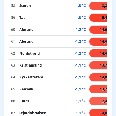
58
Støren
-1,3 °C
13,8 °C
59
Tau
-1,3 °C
15,4 °C
60
Alesund
-1,2 °C
14,6 °C
61
Alesund
-1,2 °C
14,6 °C
62
Nordstrand
-1,2 °C
14,6 °C
63
Kristiansund
-1,1 °C
13,7 °C
64
Kyrksæterøra
-1,1 °C
14,0 °C
65
Rensvik
-1,1 °C
13,7 °C
66
Røros
-1,1 °C
12,4 °C
67
Stjørdalshalsen
-1,1 °C
14,8 °C