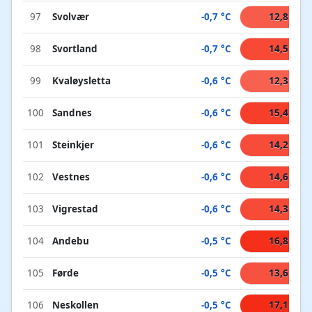
97
Svolvær
-0,7 °C
12,8 °C
98
Svortland
-0,7 °C
14,5 °C
99
Kvaløysletta
-0,6 °C
12,3 °C
100
Sandnes
-0,6 °C
15,4 °C
101
Steinkjer
-0,6 °C
14,2 °C
102
Vestnes
-0,6 °C
14,6 °C
103
Vigrestad
-0,6 °C
14,3 °C
104
Andebu
-0,5 °C
16,8 °C
105
Førde
-0,5 °C
13,6 °C
106
Neskollen
-0,5 °C
17,1 °C