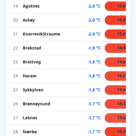
19
Agotnes
-2,0 °C
15,6 °C
20
Askøy
-2,0 °C
15,6 °C
21
KnarrevikStraume
-2,0 °C
15,6 °C
22
Brekstad
-1,9 °C
14,8 °C
23
Brattvag
-1,8 °C
14,6 °C
24
Haram
-1,8 °C
14,6 °C
25
Sykkylven
-1,8 °C
14,6 °C
26
Brønnøysund
-1,7 °C
14,3 °C
27
Leknes
-1,7 °C
13,6 °C
28
Nærbø
-1,7 °C
15,4 °C