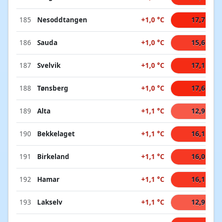
185
Nesoddtangen
+1,0 °C
17,7 °C
186
Sauda
+1,0 °C
15,6 °C
187
Svelvik
+1,0 °C
17,1 °C
188
Tønsberg
+1,0 °C
17,6 °C
189
Alta
+1,1 °C
12,9 °C
190
Bekkelaget
+1,1 °C
16,1 °C
191
Birkeland
+1,1 °C
16,0 °C
192
Hamar
+1,1 °C
16,1 °C
193
Lakselv
+1,1 °C
12,9 °C