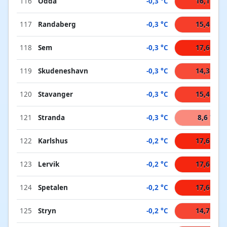
116
Odda
-0,3 °C
16,1 °C
117
Randaberg
-0,3 °C
15,4 °C
118
Sem
-0,3 °C
17,6 °C
119
Skudeneshavn
-0,3 °C
14,3 °C
120
Stavanger
-0,3 °C
15,4 °C
121
Stranda
-0,3 °C
8,6 °C
122
Karlshus
-0,2 °C
17,6 °C
123
Lervik
-0,2 °C
17,6 °C
124
Spetalen
-0,2 °C
17,6 °C
125
Stryn
-0,2 °C
14,7 °C