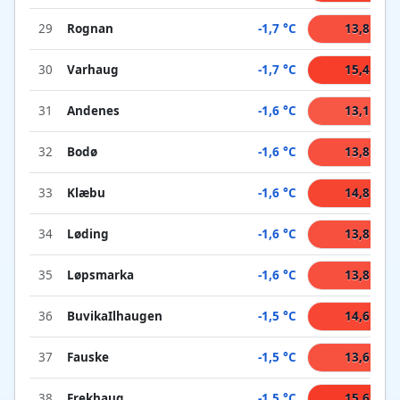
29
Rognan
-1,7 °C
13,8 °C
30
Varhaug
-1,7 °C
15,4 °C
31
Andenes
-1,6 °C
13,1 °C
32
Bodø
-1,6 °C
13,8 °C
33
Klæbu
-1,6 °C
14,8 °C
34
Løding
-1,6 °C
13,8 °C
35
Løpsmarka
-1,6 °C
13,8 °C
36
BuvikaIlhaugen
-1,5 °C
14,6 °C
37
Fauske
-1,5 °C
13,6 °C
38
Frekhaug
-1,5 °C
15,6 °C