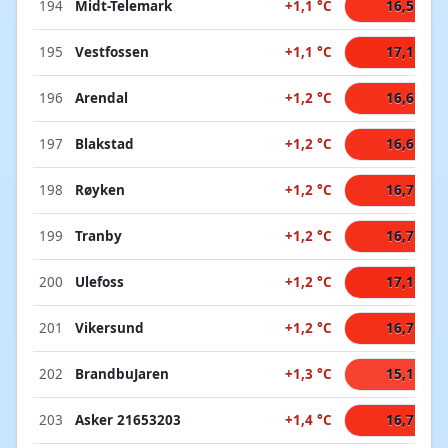
194
Midt-Telemark
+1,1 °C
16,5 °C
195
Vestfossen
+1,1 °C
17,1 °C
196
Arendal
+1,2 °C
16,6 °C
197
Blakstad
+1,2 °C
16,6 °C
198
Røyken
+1,2 °C
16,7 °C
199
Tranby
+1,2 °C
16,7 °C
200
Ulefoss
+1,2 °C
17,1 °C
201
Vikersund
+1,2 °C
16,7 °C
202
BrandbuJaren
+1,3 °C
15,1 °C
203
Asker 21653203
+1,4 °C
16,7 °C