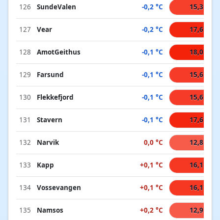
126
SundeValen
-0,2 °C
15,3 °C
127
Vear
-0,2 °C
17,6 °C
128
AmotGeithus
-0,1 °C
18,0 °C
129
Farsund
-0,1 °C
15,6 °C
130
Flekkefjord
-0,1 °C
15,6 °C
131
Stavern
-0,1 °C
17,6 °C
132
Narvik
0,0 °C
12,8 °C
133
Kapp
+0,1 °C
16,1 °C
134
Vossevangen
+0,1 °C
16,1 °C
135
Namsos
+0,2 °C
12,9 °C