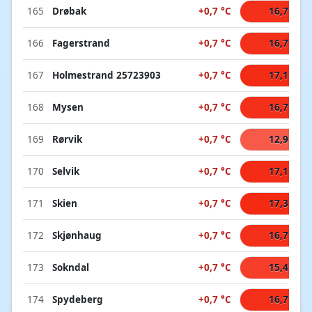
165
Drøbak
+0,7 °C
16,7 °C
166
Fagerstrand
+0,7 °C
16,7 °C
167
Holmestrand 25723903
+0,7 °C
17,1 °C
168
Mysen
+0,7 °C
16,7 °C
169
Rørvik
+0,7 °C
12,9 °C
170
Selvik
+0,7 °C
17,1 °C
171
Skien
+0,7 °C
17,3 °C
172
Skjønhaug
+0,7 °C
16,7 °C
173
Sokndal
+0,7 °C
15,4 °C
174
Spydeberg
+0,7 °C
16,7 °C