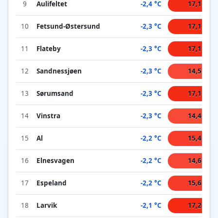
9
Aulifeltet
-2,4 °C
17,1 °C
10
Fetsund-Østersund
-2,3 °C
17,1 °C
11
Flateby
-2,3 °C
17,1 °C
12
Sandnessjøen
-2,3 °C
14,5 °C
13
Sørumsand
-2,3 °C
17,1 °C
14
Vinstra
-2,3 °C
14,4 °C
15
Al
-2,2 °C
15,4 °C
16
Elnesvagen
-2,2 °C
14,6 °C
17
Espeland
-2,2 °C
15,6 °C
18
Larvik
-2,1 °C
17,2 °C