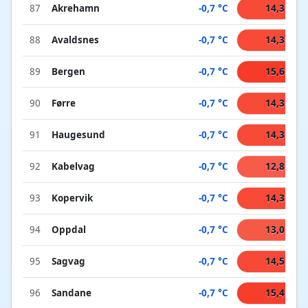
87
Akrehamn
-0,7 °C
14,3 °C
88
Avaldsnes
-0,7 °C
14,3 °C
89
Bergen
-0,7 °C
15,6 °C
90
Førre
-0,7 °C
14,3 °C
91
Haugesund
-0,7 °C
14,3 °C
92
Kabelvag
-0,7 °C
12,8 °C
93
Kopervik
-0,7 °C
14,3 °C
94
Oppdal
-0,7 °C
13,0 °C
95
Sagvag
-0,7 °C
14,5 °C
96
Sandane
-0,7 °C
15,4 °C