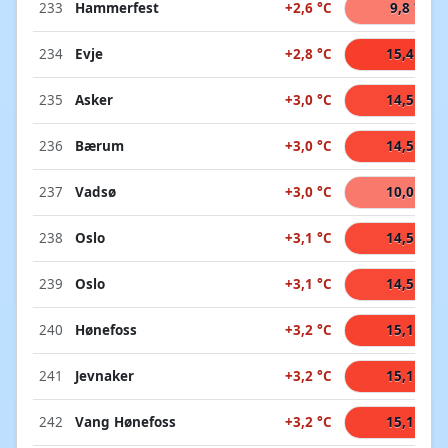
233
Hammerfest
+2,6 °C
9,8 °C
234
Evje
+2,8 °C
15,4 °C
235
Asker
+3,0 °C
14,5 °C
236
Bærum
+3,0 °C
14,5 °C
237
Vadsø
+3,0 °C
10,0 °C
238
Oslo
+3,1 °C
14,5 °C
239
Oslo
+3,1 °C
14,5 °C
240
Hønefoss
+3,2 °C
15,1 °C
241
Jevnaker
+3,2 °C
15,1 °C
242
Vang Hønefoss
+3,2 °C
15,1 °C