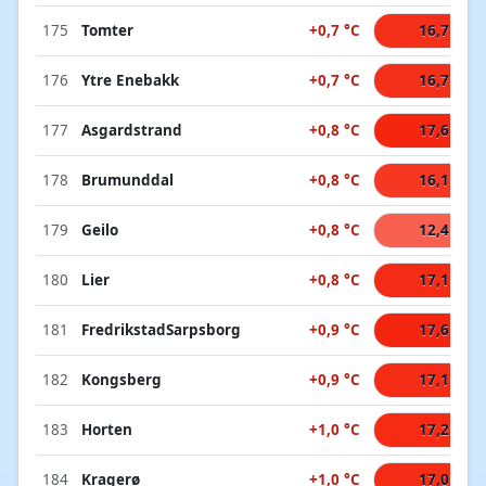
175
Tomter
+0,7 °C
16,7 °C
176
Ytre Enebakk
+0,7 °C
16,7 °C
177
Asgardstrand
+0,8 °C
17,6 °C
178
Brumunddal
+0,8 °C
16,1 °C
179
Geilo
+0,8 °C
12,4 °C
180
Lier
+0,8 °C
17,1 °C
181
FredrikstadSarpsborg
+0,9 °C
17,6 °C
182
Kongsberg
+0,9 °C
17,1 °C
183
Horten
+1,0 °C
17,2 °C
184
Kragerø
+1,0 °C
17,0 °C