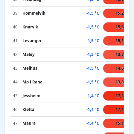
39
Hommelvik
-1,5 °C
15,2 °C
40
Knarvik
-1,5 °C
15,6 °C
41
Levanger
-1,5 °C
15,1 °C
42
Maløy
-1,5 °C
13,7 °C
43
Melhus
-1,5 °C
14,6 °C
44
Mo i Rana
-1,5 °C
13,8 °C
45
Jessheim
-1,4 °C
17,1 °C
46
Kløfta
-1,4 °C
17,1 °C
47
Maura
-1,4 °C
15,1 °C