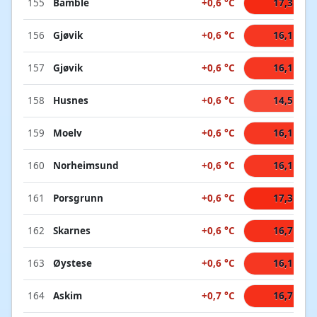
155
Bamble
+0,6 °C
17,3 °C
156
Gjøvik
+0,6 °C
16,1 °C
157
Gjøvik
+0,6 °C
16,1 °C
158
Husnes
+0,6 °C
14,5 °C
159
Moelv
+0,6 °C
16,1 °C
160
Norheimsund
+0,6 °C
16,1 °C
161
Porsgrunn
+0,6 °C
17,3 °C
162
Skarnes
+0,6 °C
16,7 °C
163
Øystese
+0,6 °C
16,1 °C
164
Askim
+0,7 °C
16,7 °C