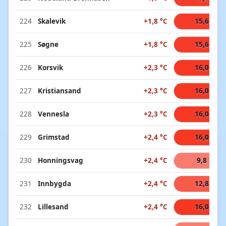
224
Skalevik
+1,8 °C
15,6 °C
225
Søgne
+1,8 °C
15,6 °C
226
Korsvik
+2,3 °C
16,0 °C
227
Kristiansand
+2,3 °C
16,0 °C
228
Vennesla
+2,3 °C
16,0 °C
229
Grimstad
+2,4 °C
16,0 °C
230
Honningsvag
+2,4 °C
9,8 °C
231
Innbygda
+2,4 °C
12,8 °C
232
Lillesand
+2,4 °C
16,0 °C