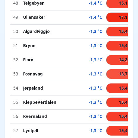
48
Teigebyen
-1,4 °C
15,1 °C
49
Ullensaker
-1,4 °C
17,1 °C
50
AlgardFiggjo
-1,3 °C
15,4 °C
51
Bryne
-1,3 °C
15,4 °C
52
Florø
-1,3 °C
14,8 °C
53
Fosnavag
-1,3 °C
13,7 °C
54
Jørpeland
-1,3 °C
15,4 °C
55
KleppeVerdalen
-1,3 °C
15,4 °C
56
Kvernaland
-1,3 °C
15,4 °C
57
Lyefjell
-1,3 °C
15,4 °C