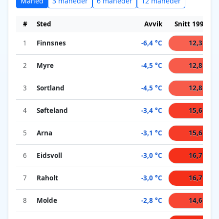
Måned
3 måneder
6 måneder
12 måneder
#
Sted
Avvik
Snitt 1991-20
1
Finnsnes
-6,4 °C
12,3 °C
2
Myre
-4,5 °C
12,8 °C
3
Sortland
-4,5 °C
12,8 °C
4
Søfteland
-3,4 °C
15,6 °C
5
Arna
-3,1 °C
15,6 °C
6
Eidsvoll
-3,0 °C
16,7 °C
7
Raholt
-3,0 °C
16,7 °C
8
Molde
-2,8 °C
14,6 °C