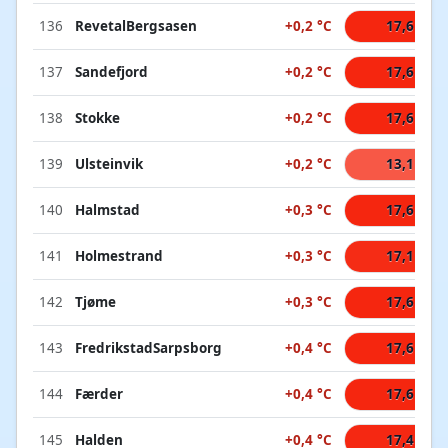
136
RevetalBergsasen
+0,2 °C
17,6 °C
137
Sandefjord
+0,2 °C
17,6 °C
138
Stokke
+0,2 °C
17,6 °C
139
Ulsteinvik
+0,2 °C
13,1 °C
140
Halmstad
+0,3 °C
17,6 °C
141
Holmestrand
+0,3 °C
17,1 °C
142
Tjøme
+0,3 °C
17,6 °C
143
FredrikstadSarpsborg
+0,4 °C
17,6 °C
144
Færder
+0,4 °C
17,6 °C
145
Halden
+0,4 °C
17,4 °C