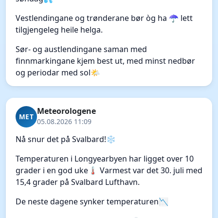
Vestlendingane og trønderane bør òg ha ☂️ lett
tilgjengeleg heile helga.
Sør- og austlendingane saman med
finnmarkingane kjem best ut, med minst nedbør
og periodar med sol🌤️
Meteorologene
MET
05.08.2026 11:09
Nå snur det på Svalbard!❄️
Temperaturen i Longyearbyen har ligget over 10
grader i en god uke🌡️ Varmest var det 30. juli med
15,4 grader på Svalbard Lufthavn.
De neste dagene synker temperaturen📉