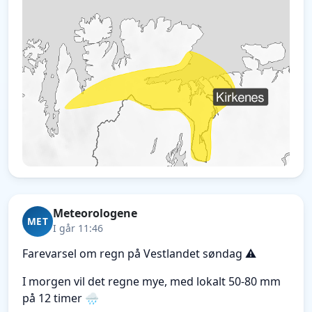
Meteorologene
MET
I går 11:46
Farevarsel om regn på Vestlandet søndag ⚠️
I morgen vil det regne mye, med lokalt 50-80 mm
på 12 timer 🌧️