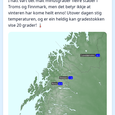
I natt vart det målt minusgrader fleire stader i
Troms og Finnmark, men det betyr ikkje at
vinteren har kome heilt enno! Utover dagen stig
temperaturen, og er ein heldig kan gradestokken
vise 20 grader! 🌡️