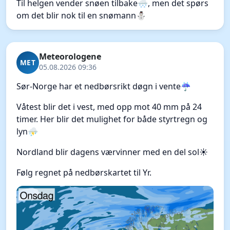
Til helgen vender snøen tilbake🌨️, men det spørs
om det blir nok til en snømann⛄
Meteorologene
MET
05.08.2026 09:36
Sør-Norge har et nedbørsrikt døgn i vente☔
Våtest blir det i vest, med opp mot 40 mm på 24
timer. Her blir det mulighet for både styrtregn og
lyn⛈️
Nordland blir dagens værvinner med en del sol☀️
Følg regnet på nedbørskartet til Yr.