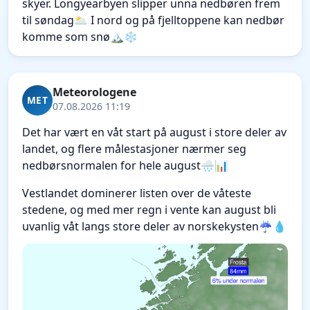
skyer. Longyearbyen slipper unna nedbøren frem
til søndag🌥️ I nord og på fjelltoppene kan nedbør
komme som snø🏔️❄️
Meteorologene
MET
07.08.2026 11:19
Det har vært en våt start på august i store deler av
landet, og flere målestasjoner nærmer seg
nedbørsnormalen for hele august🌧️📊
Vestlandet dominerer listen over de våteste
stedene, og med mer regn i vente kan august bli
uvanlig våt langs store deler av norskekysten☔💧