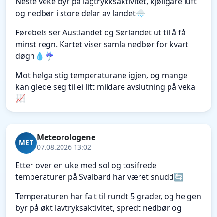
Neste veke byr på lågtrykksaktivitet, kjøligare luft
og nedbør i store delar av landet🌧️
Førebels ser Austlandet og Sørlandet ut til å få
minst regn. Kartet viser samla nedbør for kvart
døgn💧☔
Mot helga stig temperaturane igjen, og mange
kan glede seg til ei litt mildare avslutning på veka
📈
Meteorologene
MET
07.08.2026 13:02
Etter over en uke med sol og tosifrede
temperaturer på Svalbard har været snudd🔄
Temperaturen har falt til rundt 5 grader, og helgen
byr på økt lavtryksaktivitet, spredt nedbør og