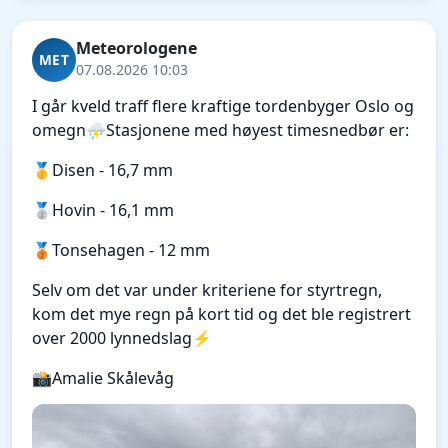
Meteorologene
MET
07.08.2026 10:03
I går kveld traff flere kraftige tordenbyger Oslo og
omegn⛈️Stasjonene med høyest timesnedbør er:
🥇Disen - 16,7 mm
🥈Hovin - 16,1 mm
🥉Tonsehagen - 12 mm
Selv om det var under kriteriene for styrtregn,
kom det mye regn på kort tid og det ble registrert
over 2000 lynnedslag⚡️
📸Amalie Skålevåg