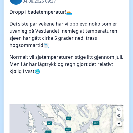
04.08.2026 09:37
Dropp i badetemperatur!🏊
Dei siste par vekene har vi opplevd noko som er
uvanleg på Vestlandet, nemleg at temperaturen i
sjøen har gått cirka 5 grader ned, trass
høgsommartid📉
Normalt vil sjøtemperaturen stige litt gjennom juli.
Men i år har lågtrykk og regn gjort det relativt
kjølig i vest🥶