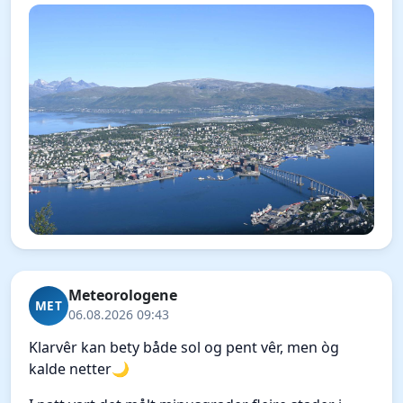
Meteorologene
MET
06.08.2026 09:43
Klarvêr kan bety både sol og pent vêr, men òg
kalde netter🌙