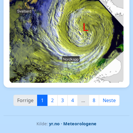
Forrige
1
2
3
4
…
8
Neste
Kilde:
yr.no · Meteorologene