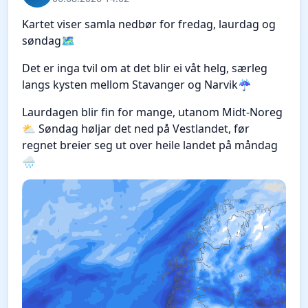
Kartet viser samla nedbør for fredag, laurdag og
søndag🗺️
Det er inga tvil om at det blir ei våt helg, særleg
langs kysten mellom Stavanger og Narvik☔
Laurdagen blir fin for mange, utanom Midt-Noreg
⛅ Søndag høljar det ned på Vestlandet, før
regnet breier seg ut over heile landet på måndag
🌧️