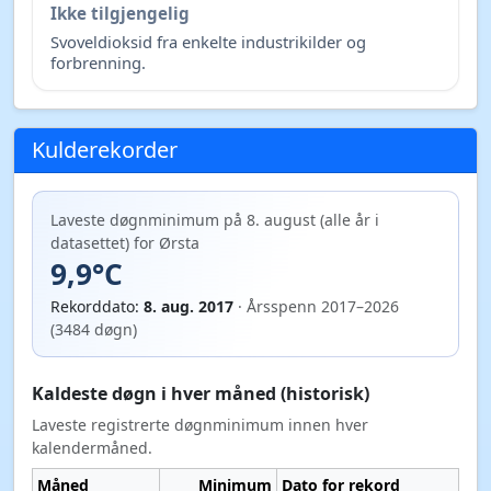
Ikke tilgjengelig
Svoveldioksid fra enkelte industrikilder og
forbrenning.
Kulderekorder
Laveste døgnminimum på 8. august (alle år i
datasettet) for Ørsta
9,9°C
Rekorddato:
8. aug. 2017
· Årsspenn 2017–2026
(3484 døgn)
Kaldeste døgn i hver måned (historisk)
Laveste registrerte døgnminimum innen hver
kalendermåned.
Måned
Minimum
Dato for rekord