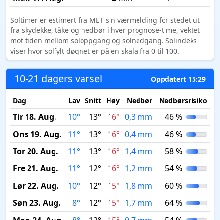
Soltimer er estimert fra MET sin værmelding for stedet ut
fra skydekke, tåke og nedbør i hver prognose-time, vektet
mot tiden mellom soloppgang og solnedgang. Solindeks
viser hvor solfylt døgnet er på en skala fra 0 til 100.
10-21 dagers varsel
Oppdatert 15:29
Dag
Lav
Snitt
Høy
Nedbør
Nedbørsrisiko
M
Tir 18. Aug.
10°
13°
16°
0,3 mm
46 %
Ons 19. Aug.
11°
13°
16°
0,4 mm
46 %
Tor 20. Aug.
11°
13°
16°
1,4 mm
58 %
Fre 21. Aug.
11°
12°
16°
1,2 mm
54 %
Lør 22. Aug.
10°
12°
15°
1,8 mm
60 %
Søn 23. Aug.
8°
12°
15°
1,7 mm
64 %