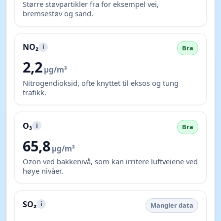
Større støvpartikler fra for eksempel vei,
bremsestøv og sand.
NO₂
i
Bra
2,2
µg/m³
Nitrogendioksid, ofte knyttet til eksos og tung
trafikk.
O₃
i
Bra
65,8
µg/m³
Ozon ved bakkenivå, som kan irritere luftveiene ved
høye nivåer.
SO₂
i
Mangler data