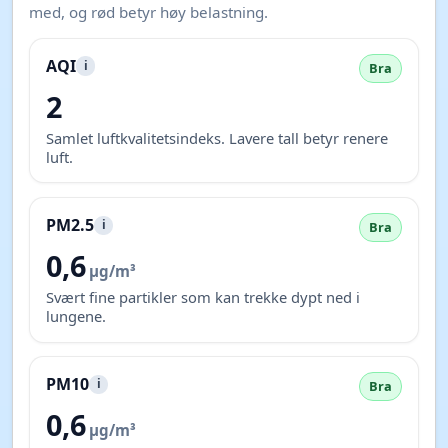
med, og rød betyr høy belastning.
AQI
i
Bra
2
Samlet luftkvalitetsindeks. Lavere tall betyr renere
luft.
PM2.5
i
Bra
0,6
µg/m³
Svært fine partikler som kan trekke dypt ned i
lungene.
PM10
i
Bra
0,6
µg/m³