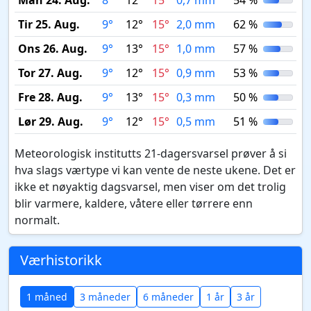
Man 24. Aug.
8°
12°
15°
0,7 mm
54 %
Tir 25. Aug.
9°
12°
15°
2,0 mm
62 %
Ons 26. Aug.
9°
13°
15°
1,0 mm
57 %
Tor 27. Aug.
9°
12°
15°
0,9 mm
53 %
Fre 28. Aug.
9°
13°
15°
0,3 mm
50 %
Lør 29. Aug.
9°
12°
15°
0,5 mm
51 %
Meteorologisk institutts 21-dagersvarsel prøver å si
hva slags værtype vi kan vente de neste ukene. Det er
ikke et nøyaktig dagsvarsel, men viser om det trolig
blir varmere, kaldere, våtere eller tørrere enn
normalt.
Værhistorikk
1 måned
3 måneder
6 måneder
1 år
3 år