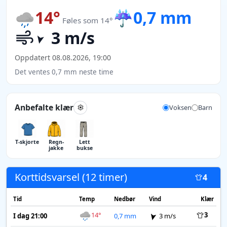
14°
☔
0,7 mm
Føles som 14°
3 m/s
Oppdatert 08.08.2026, 19:00
Det ventes 0,7 mm neste time
Anbefalte klær
Voksen
Barn
T-skjorte
Regn­
Lett
jakke
bukse
Korttidsvarsel (12 timer)
4
Tid
Temp
Nedbør
Vind
Klær
14°
3
I dag 21:00
0,7 mm
3 m/s