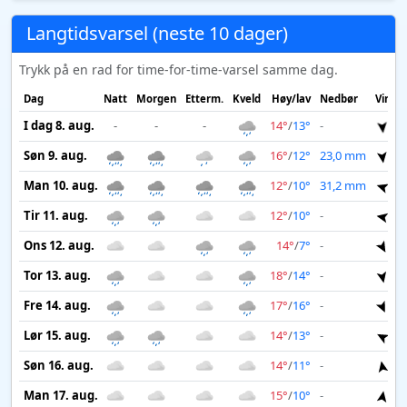
Langtidsvarsel (neste 10 dager)
Trykk på en rad for time-for-time-varsel samme dag.
Dag
Natt
Morgen
Etterm.
Kveld
Høy/lav
Nedbør
Vind
I dag 8. aug.
-
-
-
14°
/
13°
-
4 
Søn 9. aug.
16°
/
12°
23,0 mm
5 
Man 10. aug.
12°
/
10°
31,2 mm
5 
Tir 11. aug.
12°
/
10°
-
3 
Ons 12. aug.
14°
/
7°
-
3 
Tor 13. aug.
18°
/
14°
-
4 
Fre 14. aug.
17°
/
16°
-
3 
Lør 15. aug.
14°
/
13°
-
2 
Søn 16. aug.
14°
/
11°
-
2 
Man 17. aug.
15°
/
10°
-
2 