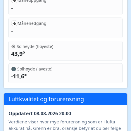
Måneoppgang
-
Månenedgang
-
☀️ Solhøyde (høyeste)
43,9°
🌑 Solhøyde (laveste)
-11,6°
Luftkvalitet og forurensning
Oppdatert 08.08.2026 20:00
Verdiene viser hvor mye forurensning som er i lufta
akkurat nå. Grønn er bra, oransje betyr at du bør følge