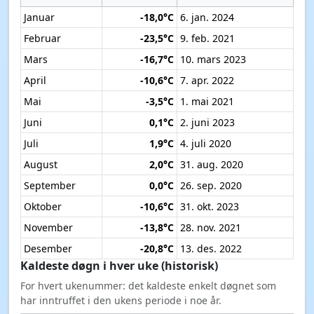
Januar
-18,0°C
6. jan. 2024
Februar
-23,5°C
9. feb. 2021
Mars
-16,7°C
10. mars 2023
April
-10,6°C
7. apr. 2022
Mai
-3,5°C
1. mai 2021
Juni
0,1°C
2. juni 2023
Juli
1,9°C
4. juli 2020
August
2,0°C
31. aug. 2020
September
0,0°C
26. sep. 2020
Oktober
-10,6°C
31. okt. 2023
November
-13,8°C
28. nov. 2021
Desember
-20,8°C
13. des. 2022
Kaldeste døgn i hver uke (historisk)
For hvert ukenummer: det kaldeste enkelt døgnet som
har inntruffet i den ukens periode i noe år.