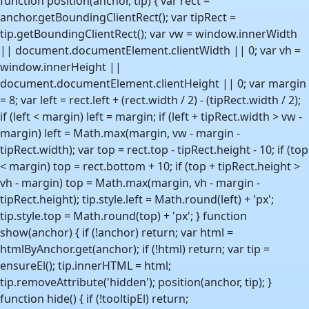
function position(anchor, tip) { var rect =
anchor.getBoundingClientRect(); var tipRect =
tip.getBoundingClientRect(); var vw = window.innerWidth
|| document.documentElement.clientWidth || 0; var vh =
window.innerHeight ||
document.documentElement.clientHeight || 0; var margin
= 8; var left = rect.left + (rect.width / 2) - (tipRect.width / 2);
if (left < margin) left = margin; if (left + tipRect.width > vw -
margin) left = Math.max(margin, vw - margin -
tipRect.width); var top = rect.top - tipRect.height - 10; if (top
< margin) top = rect.bottom + 10; if (top + tipRect.height >
vh - margin) top = Math.max(margin, vh - margin -
tipRect.height); tip.style.left = Math.round(left) + 'px';
tip.style.top = Math.round(top) + 'px'; } function
show(anchor) { if (!anchor) return; var html =
htmlByAnchor.get(anchor); if (!html) return; var tip =
ensureEl(); tip.innerHTML = html;
tip.removeAttribute('hidden'); position(anchor, tip); }
function hide() { if (!tooltipEl) return;