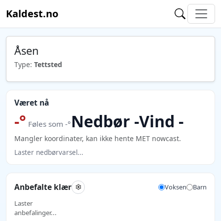
Kaldest.no
Åsen
Type:
Tettsted
Været nå
-°
Nedbør -
Vind -
Føles som -°
Mangler koordinater, kan ikke hente MET nowcast.
Laster nedbørvarsel...
Anbefalte klær
Voksen
Barn
Laster
anbefalinger...