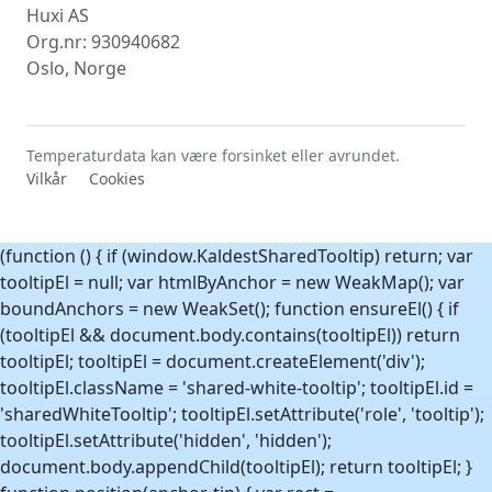
Huxi AS
Org.nr: 930940682
Oslo, Norge
Temperaturdata kan være forsinket eller avrundet.
Vilkår
Cookies
(function () { if (window.KaldestSharedTooltip) return; var
tooltipEl = null; var htmlByAnchor = new WeakMap(); var
boundAnchors = new WeakSet(); function ensureEl() { if
(tooltipEl && document.body.contains(tooltipEl)) return
tooltipEl; tooltipEl = document.createElement('div');
tooltipEl.className = 'shared-white-tooltip'; tooltipEl.id =
'sharedWhiteTooltip'; tooltipEl.setAttribute('role', 'tooltip');
tooltipEl.setAttribute('hidden', 'hidden');
document.body.appendChild(tooltipEl); return tooltipEl; }