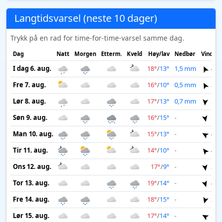
Langtidsvarsel (neste 10 dager)
Trykk på en rad for time-for-time-varsel samme dag.
Dag
Natt
Morgen
Etterm.
Kveld
Høy/lav
Nedbør
Vind
I dag 6. aug.
18°
/
13°
1,5 mm
4 m
Fre 7. aug.
16°
/
10°
0,5 mm
3 m
Lør 8. aug.
17°
/
13°
0,7 mm
5 m
Søn 9. aug.
16°
/
15°
-
5 m
Man 10. aug.
15°
/
13°
-
4 m
Tir 11. aug.
14°
/
10°
-
4 m
Ons 12. aug.
17°
/
9°
-
2 m
Tor 13. aug.
19°
/
14°
-
4 m
Fre 14. aug.
18°
/
15°
-
3 m
Lør 15. aug.
17°
/
14°
-
2 m