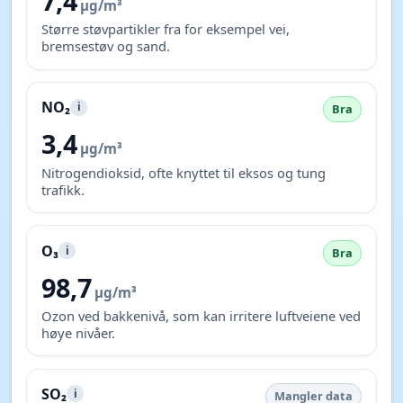
7,4
µg/m³
Større støvpartikler fra for eksempel vei,
bremsestøv og sand.
NO₂
i
Bra
3,4
µg/m³
Nitrogendioksid, ofte knyttet til eksos og tung
trafikk.
O₃
i
Bra
98,7
µg/m³
Ozon ved bakkenivå, som kan irritere luftveiene ved
høye nivåer.
SO₂
i
Mangler data