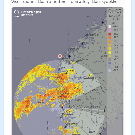
Viser radar-ekko fra nedbør i området, ikke skydekke.