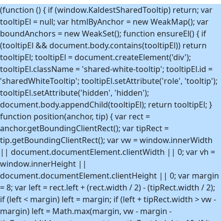
Uke 44
-5,5°C
29. okt. 2018
(function () { if (window.KaldestSharedTooltip) return; var
tooltipEl = null; var htmlByAnchor = new WeakMap(); var
Uke 45
-6,8°C
10. nov. 2019
boundAnchors = new WeakSet(); function ensureEl() { if
Uke 46
-8,6°C
11. nov. 2019
(tooltipEl && document.body.contains(tooltipEl)) return
Uke 47
-10,9°C
22. nov. 2024
tooltipEl; tooltipEl = document.createElement('div');
Uke 48
-12,2°C
29. nov. 2021
tooltipEl.className = 'shared-white-tooltip'; tooltipEl.id =
'sharedWhiteTooltip'; tooltipEl.setAttribute('role', 'tooltip');
Uke 49
-14,4°C
5. des. 2023
tooltipEl.setAttribute('hidden', 'hidden');
Uke 50
-14,5°C
14. des. 2022
document.body.appendChild(tooltipEl); return tooltipEl; }
Uke 51
-10,4°C
25. des. 2021
function position(anchor, tip) { var rect =
Uke 52
-9,6°C
27. des. 2021
anchor.getBoundingClientRect(); var tipRect =
tip.getBoundingClientRect(); var vw = window.innerWidth
Uke 53
-6,5°C
3. jan. 2021
|| document.documentElement.clientWidth || 0; var vh =
window.innerHeight ||
document.documentElement.clientHeight || 0; var margin
= 8; var left = rect.left + (rect.width / 2) - (tipRect.width / 2);
if (left < margin) left = margin; if (left + tipRect.width > vw -
margin) left = Math.max(margin, vw - margin -