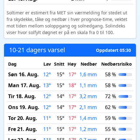
Soltimer er estimert fra MET sin værmelding for stedet ut
fra skydekke, tåke og nedbør i hver prognose-time, vektet
mot tiden mellom soloppgang og solnedgang. Solindeks
viser hvor solfylt døgnet er på en skala fra 0 til 100.
10-21 dagers varsel
Oppdatert 05:30
Dag
Lav
Snitt
Høy
Nedbør
Nedbørsrisiko
M
Søn 16. Aug.
12°
15°
17°
1,6 mm
58 %
Man 17. Aug.
13°
15°
18°
1,1 mm
58 %
Tir 18. Aug.
12°
14°
17°
3,2 mm
72 %
Ons 19. Aug.
12°
14°
17°
2,1 mm
62 %
Tor 20. Aug.
11°
15°
17°
1,4 mm
59 %
Fre 21. Aug.
11°
15°
17°
1,2 mm
55 %