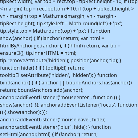
tipRect.width); var top = rect.top - tipRect.height - 10; if (top
< margin) top = rect.bottom + 10; if (top + tipRect.height >
vh - margin) top = Math.max(margin, vh - margin -
tipRect.height); tip.style.left = Math.round(left) + 'px';
tip.style.top = Math.round(top) + 'px'; } function
show(anchor) { if (!anchor) return; var html =
htmlByAnchor.get(anchor); if (!html) return; var tip =
ensureEl(); tip.innerHTML = html;
tip.removeAttribute('hidden'); position(anchor, tip); }
function hide() { if (!tooltipEl) return;
tooltipEl.setAttribute('hidden', 'hidden'); } function
bind(anchor) { if (!anchor || boundAnchors.has(anchor))
return; boundAnchors.add(anchor);
anchor.addEventListener('mouseenter', function () {
show(anchor); }); anchor.addEventListener('focus', function
() { show(anchor); });
anchor.addEventListener('mouseleave', hide);
anchor.addEventListener('blur', hide); } function
setHtml(anchor, html) { if (!anchor) return;