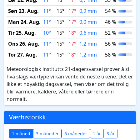
Lør 22. Aug.
11°
15°
17°
0,7 mm
55 %
Søn 23. Aug.
11°
15°
17°
0,9 mm
54 %
Man 24. Aug.
11°
15°
17°
0,0 mm
46 %
Tir 25. Aug.
10°
15°
18°
0,6 mm
52 %
Ons 26. Aug.
11°
15°
17°
1,2 mm
56 %
Tor 27. Aug.
11°
15°
18°
1,2 mm
58 %
Meteorologisk institutts 21-dagersvarsel prøver å si
hva slags værtype vi kan vente de neste ukene. Det er
ikke et nøyaktig dagsvarsel, men viser om det trolig
blir varmere, kaldere, våtere eller tørrere enn
normalt.
Værhistorikk
1 måned
3 måneder
6 måneder
1 år
3 år