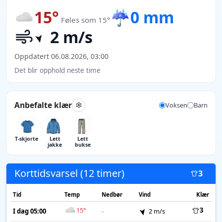
15°
☔
0 mm
Føles som 15°
2 m/s
Oppdatert 06.08.2026, 03:00
Det blir opphold neste time
Anbefalte klær
Voksen
Barn
T-skjorte
Lett
Lett
jakke
bukse
Korttidsvarsel (12 timer)
3
Tid
Temp
Nedbør
Vind
Klær
15°
3
I dag 05:00
-
2 m/s