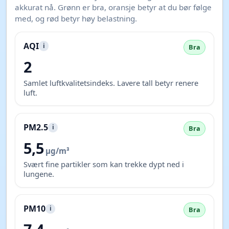
akkurat nå. Grønn er bra, oransje betyr at du bør følge
med, og rød betyr høy belastning.
AQI
i
Bra
2
Samlet luftkvalitetsindeks. Lavere tall betyr renere
luft.
PM2.5
i
Bra
5,5
µg/m³
Svært fine partikler som kan trekke dypt ned i
lungene.
PM10
i
Bra