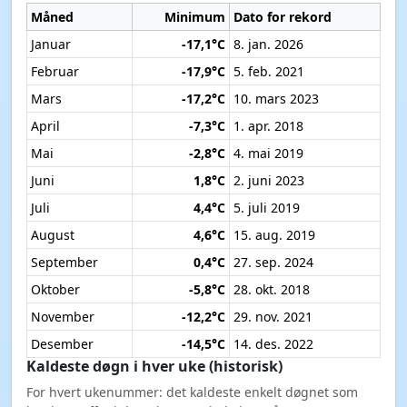
Måned
Minimum
Dato for rekord
Januar
-17,1°C
8. jan. 2026
Februar
-17,9°C
5. feb. 2021
Mars
-17,2°C
10. mars 2023
April
-7,3°C
1. apr. 2018
Mai
-2,8°C
4. mai 2019
Juni
1,8°C
2. juni 2023
Juli
4,4°C
5. juli 2019
August
4,6°C
15. aug. 2019
September
0,4°C
27. sep. 2024
Oktober
-5,8°C
28. okt. 2018
November
-12,2°C
29. nov. 2021
Desember
-14,5°C
14. des. 2022
Kaldeste døgn i hver uke (historisk)
For hvert ukenummer: det kaldeste enkelt døgnet som