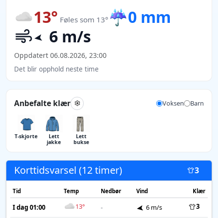
13°
☔
0 mm
Føles som 13°
6 m/s
Oppdatert 06.08.2026, 23:00
Det blir opphold neste time
Anbefalte klær
Voksen
Barn
T-skjorte
Lett
Lett
jakke
bukse
Korttidsvarsel (12 timer)
3
Tid
Temp
Nedbør
Vind
Klær
13°
3
I dag 01:00
-
6 m/s