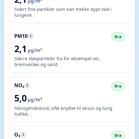
µg/m³
Svært fine partikler som kan trekke dypt ned i
lungene.
PM10
i
Bra
2,1
µg/m³
Større støvpartikler fra for eksempel vei,
bremsestøv og sand.
NO₂
i
Bra
5,0
µg/m³
Nitrogendioksid, ofte knyttet til eksos og tung
trafikk.
O₃
i
Bra