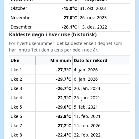
Oktober
-15,0°C
31. okt. 2023
November
-27,0°C
26. nov. 2023
Desember
-28,1°C
13. des. 2022
Kaldeste døgn i hver uke (historisk)
For hvert ukenummer: det kaldeste enkelt døgnet som
har inntruffet i den ukens periode i noe år.
Uke
Minimum
Dato for rekord
Uke 1
-27,3°C
4. jan. 2026
Uke 2
-29,7°C
6. jan. 2026
Uke 3
-26,7°C
20. jan. 2024
Uke 4
-22,3°C
25. jan. 2021
Uke 5
-29,0°C
5. feb. 2021
Uke 6
-33,8°C
11. feb. 2021
Uke 7
-27,2°C
14. feb. 2026
Uke 8
-22,4°C
22. feb. 2022