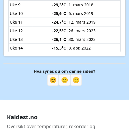
Uke 9
-29,3°C
1. mars 2018
Uke 10
-25,6°C
6. mars 2019
Uke 11
-24,7°C
12. mars 2019
Uke 12
-22,5°C
26. mars 2023
Uke 13
-26,1°C
30. mars 2023
Uke 14
-15,3°C
8. apr. 2022
Uke 15
-13,1°C
11. apr. 2019
Uke 16
-9,6°C
15. apr. 2019
Hva synes du om denne siden?
Uke 17
-8,7°C
25. apr. 2017
😊
😐
🙁
Uke 18
-8,0°C
7. mai 2021
Uke 19
-5,8°C
8. mai 2026
Uke 20
-4,9°C
12. mai 2026
Uke 21
-3,7°C
21. mai 2020
Kaldest.no
Uke 22
-2,2°C
30. mai 2017
Uke 23
-2,3°C
6. juni 2022
Oversikt over temperaturer, rekorder og