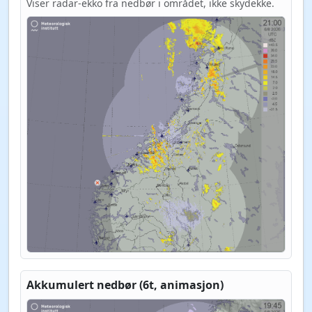
Viser radar-ekko fra nedbør i området, ikke skydekke.
Akkumulert nedbør (6t, animasjon)