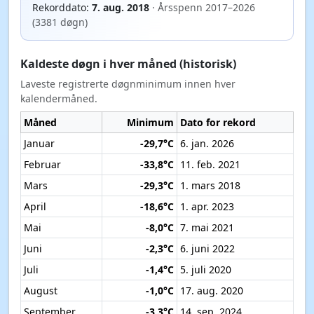
Rekorddato:
7. aug. 2018
· Årsspenn 2017–2026
(3381 døgn)
Kaldeste døgn i hver måned (historisk)
Laveste registrerte døgnminimum innen hver
kalendermåned.
Måned
Minimum
Dato for rekord
Januar
-29,7°C
6. jan. 2026
Februar
-33,8°C
11. feb. 2021
Mars
-29,3°C
1. mars 2018
April
-18,6°C
1. apr. 2023
Mai
-8,0°C
7. mai 2021
Juni
-2,3°C
6. juni 2022
Juli
-1,4°C
5. juli 2020
August
-1,0°C
17. aug. 2020
September
-3,3°C
14. sep. 2024