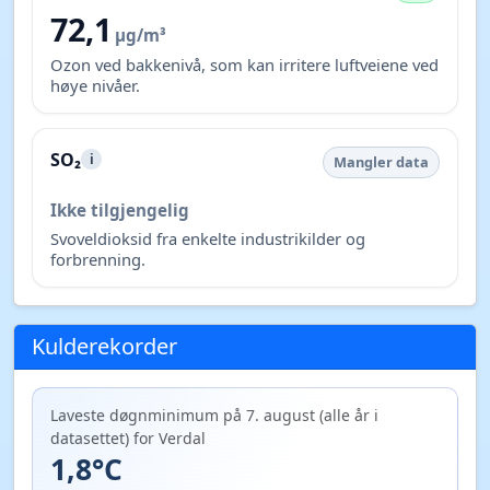
72,1
µg/m³
Ozon ved bakkenivå, som kan irritere luftveiene ved
høye nivåer.
SO₂
i
Mangler data
Ikke tilgjengelig
Svoveldioksid fra enkelte industrikilder og
forbrenning.
Kulderekorder
Laveste døgnminimum på 7. august (alle år i
datasettet) for Verdal
1,8°C