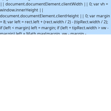
|| document.documentElement.clientWidth || 0; var vh =
window.innerHeight ||
document.documentElement.clientHeight || 0; var margin
= 8; var left = rect.left + (rect.width / 2) - (tipRect.width / 2);
if (left < margin) left = margin; if (left + tipRect.width > vw -
margin) left = Math.max(margin, vw - margin -
tipRect.width); var top = rect.top - tipRect.height - 10; if (top
< margin) top = rect.bottom + 10; if (top + tipRect.height >
vh - margin) top = Math.max(margin, vh - margin -
tipRect.height); tip.style.left = Math.round(left) + 'px';
tip.style.top = Math.round(top) + 'px'; } function
show(anchor) { if (!anchor) return; var html =
htmlByAnchor.get(anchor); if (!html) return; var tip =
ensureEl(); tip.innerHTML = html;
tip.removeAttribute('hidden'); position(anchor, tip); }
function hide() { if (!tooltipEl) return;
tooltipEl.setAttribute('hidden', 'hidden'); } function
bind(anchor) { if (!anchor || boundAnchors.has(anchor))
return; boundAnchors.add(anchor);