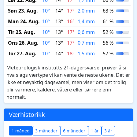
Lør 22. Aug.
10°
14°
17°
1,7 mm
60 %
Søn 23. Aug.
10°
14°
17°
2,0 mm
63 %
Man 24. Aug.
10°
13°
16°
1,4 mm
61 %
Tir 25. Aug.
10°
13°
17°
0,6 mm
52 %
Ons 26. Aug.
10°
13°
17°
0,7 mm
56 %
Tor 27. Aug.
10°
14°
18°
1,5 mm
57 %
Meteorologisk institutts 21-dagersvarsel prøver å si
hva slags værtype vi kan vente de neste ukene. Det er
ikke et nøyaktig dagsvarsel, men viser om det trolig
blir varmere, kaldere, våtere eller tørrere enn
normalt.
Værhistorikk
1 måned
3 måneder
6 måneder
1 år
3 år