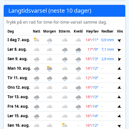
Langtidsvarsel (neste 10 dager)
Trykk på en rad for time-for-time-varsel samme dag.
Dag
Natt
Morgen
Etterm.
Kveld
Høy/lav
Nedbør
Vind
I dag 7. aug.
14°
/
11°
0,9 mm
6 m
Lør 8. aug.
17°
/
9°
7,1 mm
3 m
Søn 9. aug.
18°
/
13°
2,9 mm
3 m
Man 10. aug.
14°
/
12°
-
5 m
Tir 11. aug.
12°
/
10°
-
6 m
Ons 12. aug.
14°
/
10°
-
4 m
Tor 13. aug.
18°
/
13°
-
2 m
Fre 14. aug.
18°
/
14°
-
2 m
Lør 15. aug.
16°
/
14°
-
3 m
Søn 16. aug.
-
16°
/
12°
-
2 m