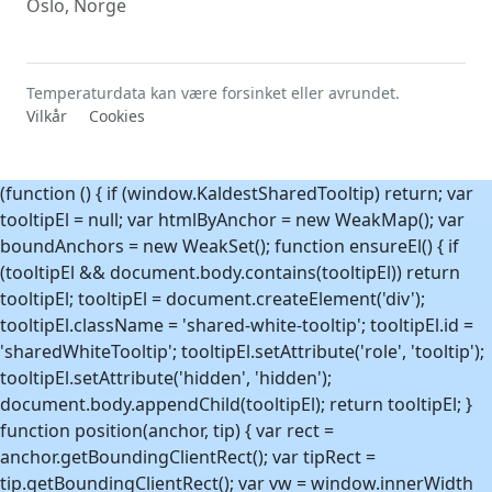
Oslo, Norge
Uke 39
-2,3°C
26. sep. 2019
Uke 40
-8,8°C
6. okt. 2019
Uke 41
-7,0°C
11. okt. 2019
Temperaturdata kan være forsinket eller avrundet.
Vilkår
Cookies
Uke 42
-8,0°C
15. okt. 2019
Uke 43
-11,6°C
28. okt. 2018
Uke 44
-15,0°C
31. okt. 2023
(function () { if (window.KaldestSharedTooltip) return; var
tooltipEl = null; var htmlByAnchor = new WeakMap(); var
Uke 45
-17,2°C
5. nov. 2019
boundAnchors = new WeakSet(); function ensureEl() { if
Uke 46
-17,7°C
16. nov. 2023
(tooltipEl && document.body.contains(tooltipEl)) return
Uke 47
-27,0°C
26. nov. 2023
tooltipEl; tooltipEl = document.createElement('div');
Uke 48
-27,8°C
2. des. 2023
tooltipEl.className = 'shared-white-tooltip'; tooltipEl.id =
'sharedWhiteTooltip'; tooltipEl.setAttribute('role', 'tooltip');
Uke 49
-28,0°C
11. des. 2022
tooltipEl.setAttribute('hidden', 'hidden');
Uke 50
-28,1°C
13. des. 2022
document.body.appendChild(tooltipEl); return tooltipEl; }
Uke 51
-24,2°C
24. des. 2021
function position(anchor, tip) { var rect =
Uke 52
-18,4°C
29. des. 2021
anchor.getBoundingClientRect(); var tipRect =
tip.getBoundingClientRect(); var vw = window.innerWidth
Uke 53
-16,0°C
3. jan. 2021