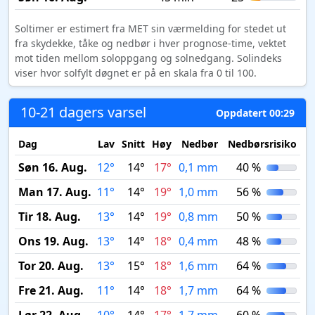
Soltimer er estimert fra MET sin værmelding for stedet ut
fra skydekke, tåke og nedbør i hver prognose-time, vektet
mot tiden mellom soloppgang og solnedgang. Solindeks
viser hvor solfylt døgnet er på en skala fra 0 til 100.
10-21 dagers varsel
Oppdatert 00:29
Dag
Lav
Snitt
Høy
Nedbør
Nedbørsrisiko
M
Søn 16. Aug.
12°
14°
17°
0,1 mm
40 %
Man 17. Aug.
11°
14°
19°
1,0 mm
56 %
Tir 18. Aug.
13°
14°
19°
0,8 mm
50 %
Ons 19. Aug.
13°
14°
18°
0,4 mm
48 %
Tor 20. Aug.
13°
15°
18°
1,6 mm
64 %
Fre 21. Aug.
11°
14°
18°
1,7 mm
64 %