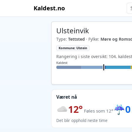
Kaldest.no
Ulsteinvik
Type:
Tettsted
· Fylke:
Møre og Romsd
Kommune: Ulstein
Rangering i siste oversikt: 104. kaldes
Kaldest
Været nå
12°
☔
0
Føles som 12°
Det blir opphold neste time