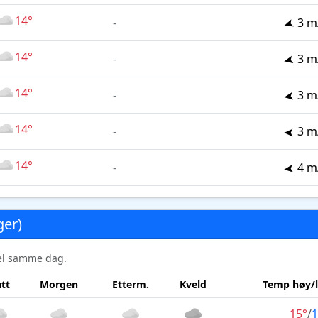
14°
-
3 m
14°
-
3 m
14°
-
3 m
14°
-
3 m
14°
-
4 m
ger)
sel samme dag.
tt
Morgen
Etterm.
Kveld
Temp høy/
15°
/
1