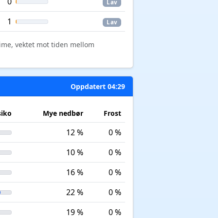
0
Lav
1
Lav
time, vektet mot tiden mellom
Oppdatert 04:29
siko
Mye nedbør
Frost
12 %
0 %
10 %
0 %
16 %
0 %
22 %
0 %
19 %
0 %