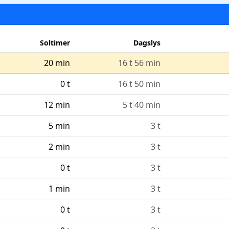
Soltimer
Dagslys
20 min
16 t 56 min
0 t
16 t 50 min
12 min
5 t 40 min
5 min
3 t
2 min
3 t
0 t
3 t
1 min
3 t
0 t
3 t