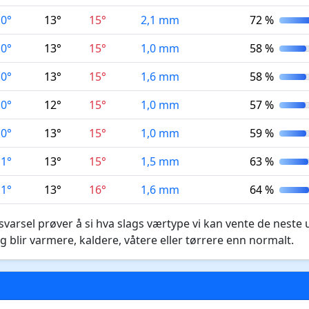
10°
13°
15°
2,1 mm
72 %
10°
13°
15°
1,0 mm
58 %
10°
13°
15°
1,6 mm
58 %
10°
12°
15°
1,0 mm
57 %
10°
13°
15°
1,0 mm
59 %
11°
13°
15°
1,5 mm
63 %
11°
13°
16°
1,6 mm
64 %
varsel prøver å si hva slags værtype vi kan vente de neste 
g blir varmere, kaldere, våtere eller tørrere enn normalt.