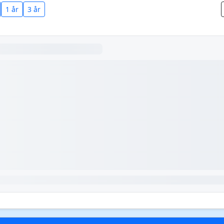
1 år
3 år