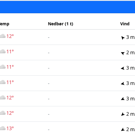
Temp
Nedbør (1 t)
Vind
12°
-
3 m
11°
-
2 m
11°
-
3 m
11°
-
3 m
12°
-
3 m
12°
-
2 m
13°
-
2 m