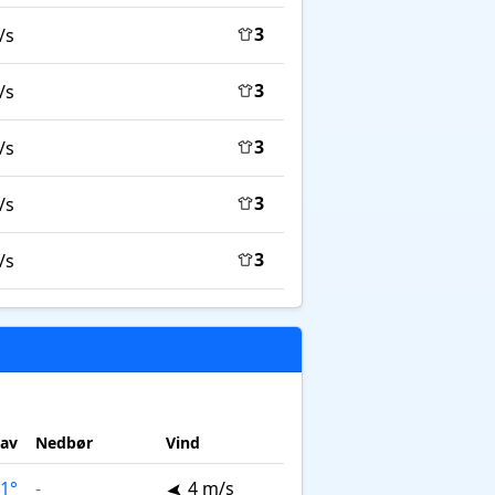
3
/s
3
/s
3
/s
3
/s
3
/s
lav
Nedbør
Vind
1°
-
4 m/s