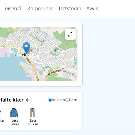
Reisemål
Kommuner
Tettsteder
Avvik
falte klær
Voksen
Barn
rte
Lett
Lett
jakke
bukse