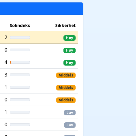
Solindeks
Sikkerhet
2
Høy
0
Høy
4
Høy
3
Middels
1
Middels
0
Middels
1
Lav
0
Lav