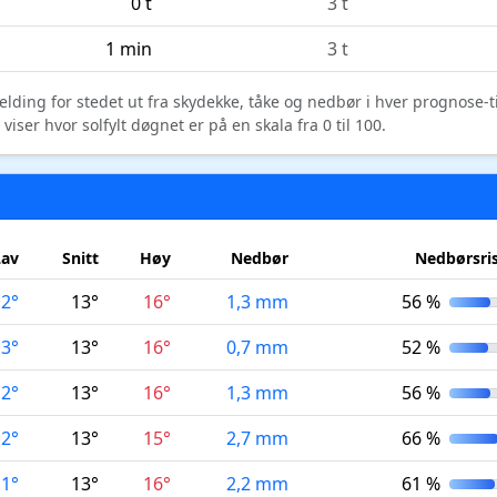
0 t
3 t
1 min
3 t
elding for stedet ut fra skydekke, tåke og nedbør i hver prognose-
ser hvor solfylt døgnet er på en skala fra 0 til 100.
Lav
Snitt
Høy
Nedbør
Nedbørsri
12°
13°
16°
1,3 mm
56 %
13°
13°
16°
0,7 mm
52 %
12°
13°
16°
1,3 mm
56 %
12°
13°
15°
2,7 mm
66 %
11°
13°
16°
2,2 mm
61 %