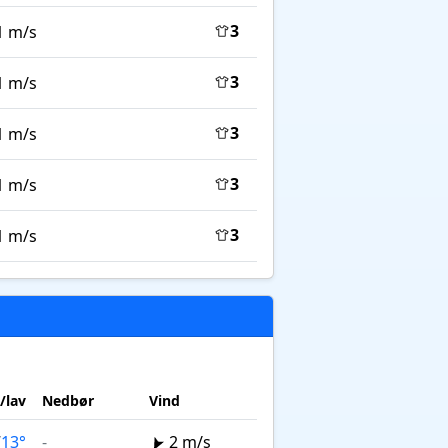
3
1 m/s
3
1 m/s
3
1 m/s
3
1 m/s
3
1 m/s
/lav
Nedbør
Vind
/
13°
-
2 m/s