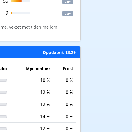
55
Lav
9
Lav
time, vektet mot tiden mellom
Oppdatert 13:29
siko
Mye nedbør
Frost
10 %
0 %
12 %
0 %
12 %
0 %
14 %
0 %
12 %
0 %