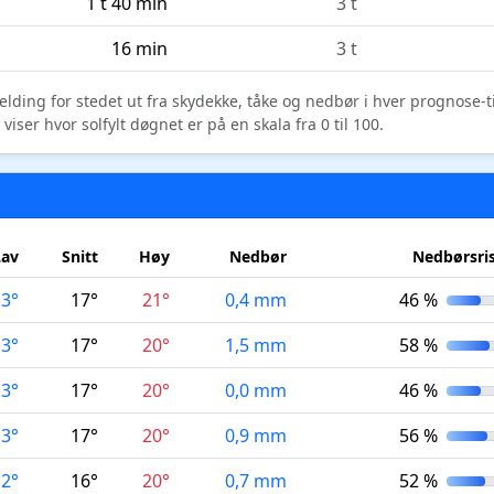
1 t 40 min
3 t
16 min
3 t
elding for stedet ut fra skydekke, tåke og nedbør i hver prognose-
ser hvor solfylt døgnet er på en skala fra 0 til 100.
Lav
Snitt
Høy
Nedbør
Nedbørsri
13°
17°
21°
0,4 mm
46 %
13°
17°
20°
1,5 mm
58 %
13°
17°
20°
0,0 mm
46 %
13°
17°
20°
0,9 mm
56 %
12°
16°
20°
0,7 mm
52 %