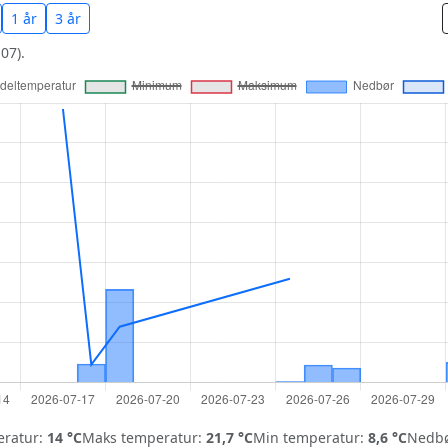
1 år
3 år
07).
ratur:
14 °C
Maks temperatur:
21,7 °C
Min temperatur:
8,6 °C
Nedbø