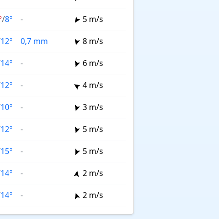
°
/
8°
-
5 m/s
/
12°
0,7 mm
8 m/s
/
14°
-
6 m/s
/
12°
-
4 m/s
/
10°
-
3 m/s
/
12°
-
5 m/s
/
15°
-
5 m/s
/
14°
-
2 m/s
/
14°
-
2 m/s