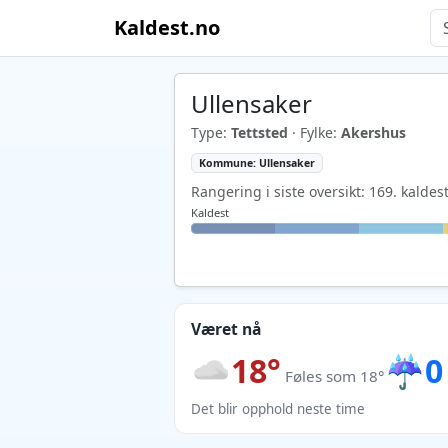
Kaldest.no
Ullensaker
Type:
Tettsted
· Fylke:
Akershus
Kommune: Ullensaker
Rangering i siste oversikt: 169. kaldes
Kaldest
Været nå
18°
☔
0
Føles som 18°
Det blir opphold neste time