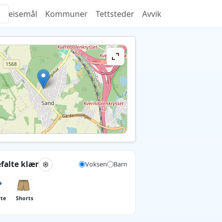
Reisemål
Kommuner
Tettsteder
Avvik
falte klær
Voksen
Barn
rte
Shorts