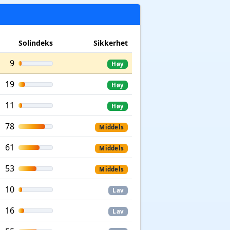
Solindeks
Sikkerhet
9
Høy
19
Høy
11
Høy
78
Middels
61
Middels
53
Middels
10
Lav
16
Lav