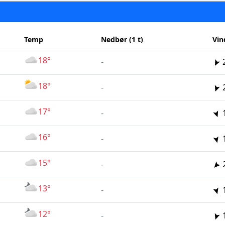
Temp
Nedbør (1 t)
Vin
18°
-
18°
-
17°
-
16°
-
15°
-
13°
-
12°
-