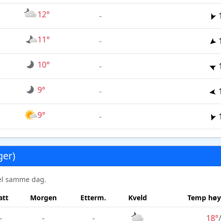
12°
-
11°
-
10°
-
9°
-
9°
-
ger)
sel samme dag.
att
Morgen
Etterm.
Kveld
Temp høy
-
-
-
18°