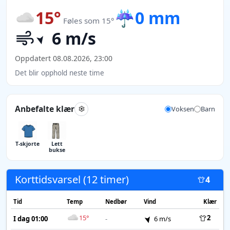
15°
☔
0 mm
Føles som 15°
6 m/s
Oppdatert 08.08.2026, 23:00
Det blir opphold neste time
Anbefalte klær
Voksen
Barn
T-skjorte
Lett
bukse
Korttidsvarsel (12 timer)
4
Tid
Temp
Nedbør
Vind
Klær
15°
2
I dag 01:00
-
6 m/s