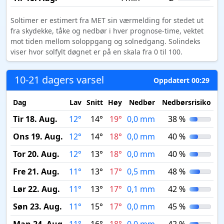
Soltimer er estimert fra MET sin værmelding for stedet ut
fra skydekke, tåke og nedbør i hver prognose-time, vektet
mot tiden mellom soloppgang og solnedgang. Solindeks
viser hvor solfylt døgnet er på en skala fra 0 til 100.
10-21 dagers varsel
Oppdatert 00:29
Dag
Lav
Snitt
Høy
Nedbør
Nedbørsrisiko
M
Tir 18. Aug.
12°
14°
19°
0,0 mm
38 %
Ons 19. Aug.
12°
14°
18°
0,0 mm
40 %
Tor 20. Aug.
12°
13°
18°
0,0 mm
40 %
Fre 21. Aug.
11°
13°
17°
0,5 mm
48 %
Lør 22. Aug.
11°
13°
17°
0,1 mm
42 %
Søn 23. Aug.
11°
15°
17°
0,0 mm
45 %