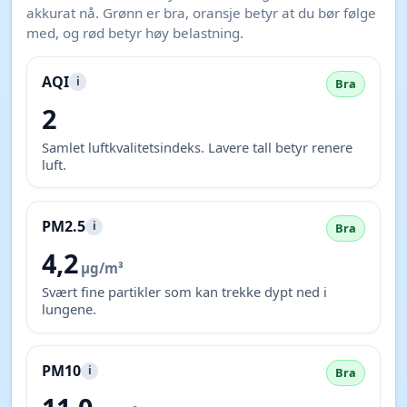
akkurat nå. Grønn er bra, oransje betyr at du bør følge
med, og rød betyr høy belastning.
AQI
i
Bra
2
Samlet luftkvalitetsindeks. Lavere tall betyr renere
luft.
PM2.5
i
Bra
4,2
µg/m³
Svært fine partikler som kan trekke dypt ned i
lungene.
PM10
i
Bra