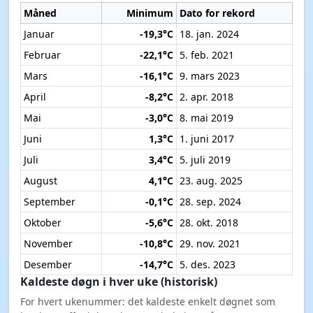
Måned
Minimum
Dato for rekord
Januar
-19,3°C
18. jan. 2024
Februar
-22,1°C
5. feb. 2021
Mars
-16,1°C
9. mars 2023
April
-8,2°C
2. apr. 2018
Mai
-3,0°C
8. mai 2019
Juni
1,3°C
1. juni 2017
Juli
3,4°C
5. juli 2019
August
4,1°C
23. aug. 2025
September
-0,1°C
28. sep. 2024
Oktober
-5,6°C
28. okt. 2018
November
-10,8°C
29. nov. 2021
Desember
-14,7°C
5. des. 2023
Kaldeste døgn i hver uke (historisk)
For hvert ukenummer: det kaldeste enkelt døgnet som