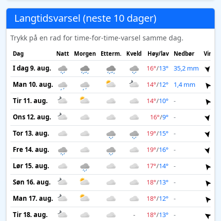
Langtidsvarsel (neste 10 dager)
Trykk på en rad for time-for-time-varsel samme dag.
Dag
Natt
Morgen
Etterm.
Kveld
Høy/lav
Nedbør
Vind
I dag 9. aug.
16°
/
13°
35,2 mm
9 
Man 10. aug.
14°
/
12°
1,4 mm
7 
Tir 11. aug.
14°
/
10°
-
5 
Ons 12. aug.
16°
/
9°
-
5 
Tor 13. aug.
19°
/
15°
-
5 
Fre 14. aug.
19°
/
16°
-
4 
Lør 15. aug.
17°
/
14°
-
5 
Søn 16. aug.
18°
/
13°
-
4 
Man 17. aug.
18°
/
12°
-
4 
Tir 18. aug.
-
18°
/
13°
-
3 