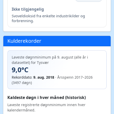
Ikke tilgjengelig
Svoveldioksid fra enkelte industrikilder og
forbrenning.
Kulderekorder
Laveste døgnminimum på 9. august (alle år i
datasettet) for Tysvær
9,0°C
Rekorddato:
9. aug. 2018
· Årsspenn 2017–2026
(3497 døgn)
Kaldeste døgn i hver måned (historisk)
Laveste registrerte døgnminimum innen hver
kalendermåned.