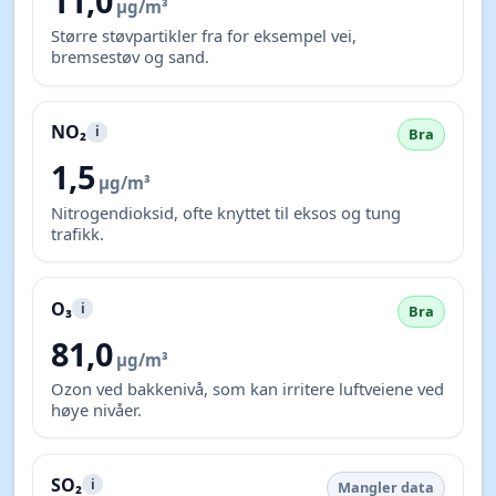
11,0
µg/m³
Større støvpartikler fra for eksempel vei,
bremsestøv og sand.
NO₂
i
Bra
1,5
µg/m³
Nitrogendioksid, ofte knyttet til eksos og tung
trafikk.
O₃
i
Bra
81,0
µg/m³
Ozon ved bakkenivå, som kan irritere luftveiene ved
høye nivåer.
SO₂
i
Mangler data