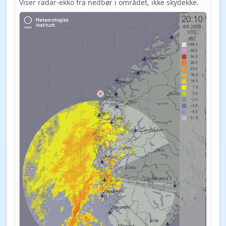
Viser radar-ekko fra nedbør i området, ikke skydekke.