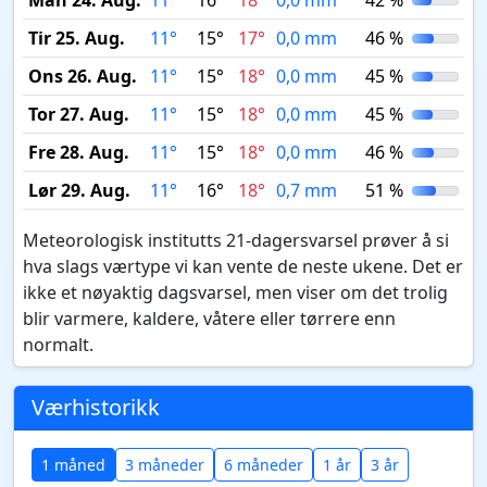
Man 24. Aug.
11°
16°
18°
0,0 mm
42 %
Tir 25. Aug.
11°
15°
17°
0,0 mm
46 %
Ons 26. Aug.
11°
15°
18°
0,0 mm
45 %
Tor 27. Aug.
11°
15°
18°
0,0 mm
45 %
Fre 28. Aug.
11°
15°
18°
0,0 mm
46 %
Lør 29. Aug.
11°
16°
18°
0,7 mm
51 %
Meteorologisk institutts 21-dagersvarsel prøver å si
hva slags værtype vi kan vente de neste ukene. Det er
ikke et nøyaktig dagsvarsel, men viser om det trolig
blir varmere, kaldere, våtere eller tørrere enn
normalt.
Værhistorikk
1 måned
3 måneder
6 måneder
1 år
3 år