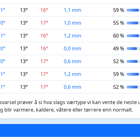
11°
13°
16°
1,1 mm
59 %
10°
13°
17°
1,0 mm
55 %
11°
13°
16°
1,2 mm
60 %
10°
13°
16°
0,0 mm
49 %
10°
13°
17°
0,6 mm
52 %
11°
13°
17°
1,2 mm
59 %
11°
13°
17°
0,6 mm
52 %
varsel prøver å si hva slags værtype vi kan vente de neste 
g blir varmere, kaldere, våtere eller tørrere enn normalt.