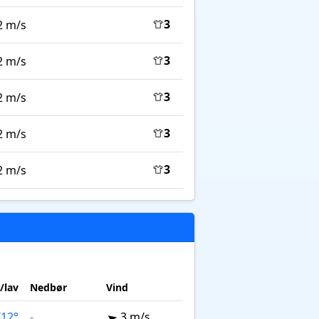
3
2 m/s
3
2 m/s
3
2 m/s
3
2 m/s
3
2 m/s
/lav
Nedbør
Vind
/
12°
-
3 m/s