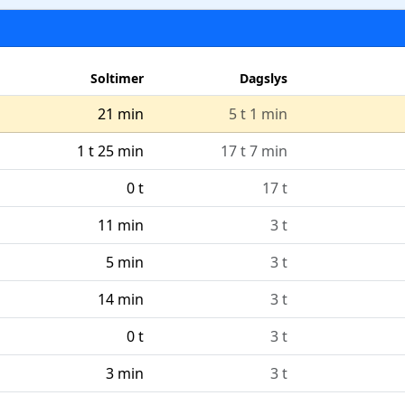
Soltimer
Dagslys
21 min
5 t 1 min
1 t 25 min
17 t 7 min
0 t
17 t
11 min
3 t
5 min
3 t
14 min
3 t
0 t
3 t
3 min
3 t