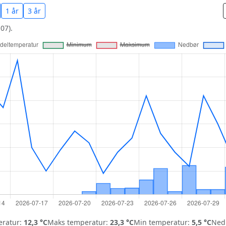
1 år
3 år
07).
ratur:
12,3 °C
Maks temperatur:
23,3 °C
Min temperatur:
5,5 °C
Nedb