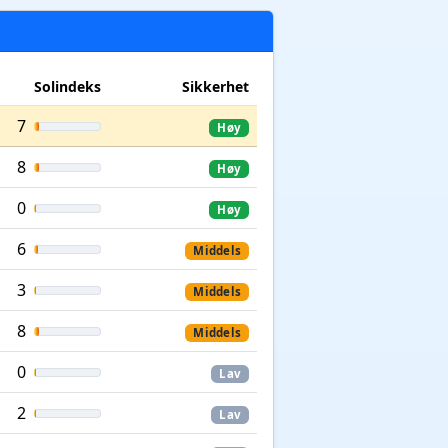
Solindeks
Sikkerhet
7
Høy
8
Høy
0
Høy
6
Middels
3
Middels
8
Middels
0
Lav
2
Lav