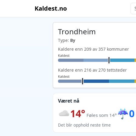
Kaldest.no
Trondheim
Type:
By
Kaldere enn 209 av 357 kommuner
Kaldest
Kaldere enn 216 av 270 tettsteder
Kaldest
Været nå
14°
☔
0
Føles som 14°
Det blir opphold neste time