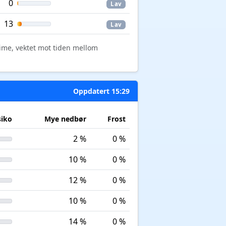
0
Lav
13
Lav
time, vektet mot tiden mellom
Oppdatert 15:29
siko
Mye nedbør
Frost
2 %
0 %
10 %
0 %
12 %
0 %
10 %
0 %
14 %
0 %