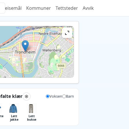
Reisemål
Kommuner
Tettsteder
Avvik
falte klær
Voksen
Barn
rte
Lett
Lett
jakke
bukse