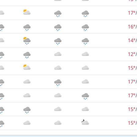
17°
16°
14°
12°
15°
17°
17°
15°
15°