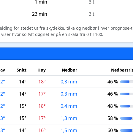
1 min
3 t
23 min
3 t
elding for stedet ut fra skydekke, tåke og nedbør i hver prognose-
ser hvor solfylt døgnet er på en skala fra 0 til 100.
Lav
Snitt
Høy
Nedbør
Nedbørsri
12°
14°
18°
0,3 mm
46 %
12°
14°
17°
0,3 mm
46 %
12°
15°
18°
0,4 mm
48 %
13°
15°
17°
1,3 mm
58 %
13°
14°
16°
1,5 mm
60 %