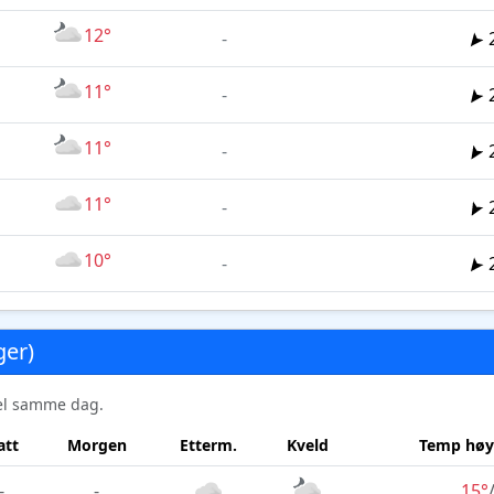
12°
-
11°
-
11°
-
11°
-
10°
-
ger)
sel samme dag.
att
Morgen
Etterm.
Kveld
Temp høy
-
-
15°