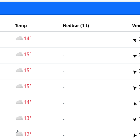
Temp
Nedbør (1 t)
Vin
14°
-
15°
-
15°
-
15°
-
14°
-
13°
-
12°
-