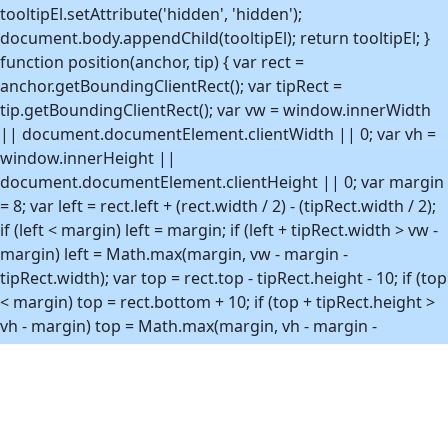
tooltipEl.setAttribute('hidden', 'hidden');
document.body.appendChild(tooltipEl); return tooltipEl; }
function position(anchor, tip) { var rect =
anchor.getBoundingClientRect(); var tipRect =
tip.getBoundingClientRect(); var vw = window.innerWidth
|| document.documentElement.clientWidth || 0; var vh =
window.innerHeight ||
document.documentElement.clientHeight || 0; var margin
= 8; var left = rect.left + (rect.width / 2) - (tipRect.width / 2);
if (left < margin) left = margin; if (left + tipRect.width > vw -
margin) left = Math.max(margin, vw - margin -
tipRect.width); var top = rect.top - tipRect.height - 10; if (top
< margin) top = rect.bottom + 10; if (top + tipRect.height >
vh - margin) top = Math.max(margin, vh - margin -
tipRect.height); tip.style.left = Math.round(left) + 'px';
tip.style.top = Math.round(top) + 'px'; } function
show(anchor) { if (!anchor) return; var html =
htmlByAnchor.get(anchor); if (!html) return; var tip =
ensureEl(); tip.innerHTML = html;