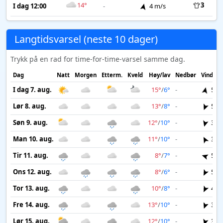
14°
3
I dag 12:00
-
4 m/s
Langtidsvarsel (neste 10 dager)
Trykk på en rad for time-for-time-varsel samme dag.
Dag
Natt
Morgen
Etterm.
Kveld
Høy/lav
Nedbør
Vind
I dag 7. aug.
15°
/
6°
-
5 m
Lør 8. aug.
13°
/
8°
-
5 m
Søn 9. aug.
12°
/
10°
-
3 m
Man 10. aug.
11°
/
10°
-
3 m
Tir 11. aug.
8°
/
7°
-
5 m
Ons 12. aug.
8°
/
6°
-
5 m
Tor 13. aug.
10°
/
8°
-
4 m
Fre 14. aug.
13°
/
10°
-
3 m
Lør 15. aug.
12°
/
10°
-
3 m