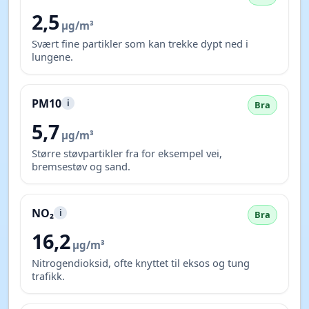
2,5
µg/m³
Svært fine partikler som kan trekke dypt ned i
lungene.
PM10
i
Bra
5,7
µg/m³
Større støvpartikler fra for eksempel vei,
bremsestøv og sand.
NO₂
i
Bra
16,2
µg/m³
Nitrogendioksid, ofte knyttet til eksos og tung
trafikk.