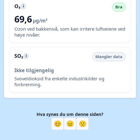
O₃
i
Bra
69,6
µg/m³
Ozon ved bakkenivå, som kan irritere luftveiene ved
høye nivåer.
SO₂
i
Mangler data
Ikke tilgjengelig
Svoveldioksid fra enkelte industrikilder og
forbrenning.
Hva synes du om denne siden?
😊
😐
🙁