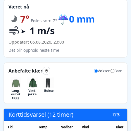
Været nå
7°
☔
0 mm
Føles som 7°
1 m/s
Oppdatert 06.08.2026, 23:00
Det blir opphold neste time
Anbefalte klær
Voksen
Barn
Lang­
Vind­
Bukse
ermet
jakke
topp
Korttidsvarsel (12 timer)
3
Tid
Temp
Nedbør
Vind
Klær