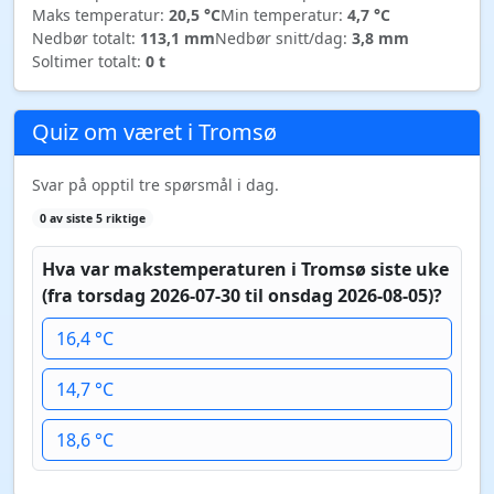
Maks temperatur:
20,5 °C
Min temperatur:
4,7 °C
Nedbør totalt:
113,1 mm
Nedbør snitt/dag:
3,8 mm
Soltimer totalt:
0 t
Quiz om været i Tromsø
Svar på opptil tre spørsmål i dag.
0 av siste 5 riktige
Hva var makstemperaturen i Tromsø siste uke
(fra torsdag 2026-07-30 til onsdag 2026-08-05)?
16,4 °C
14,7 °C
18,6 °C