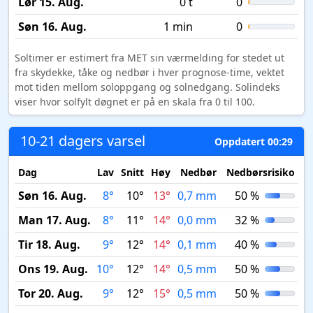
Lør 15. Aug.
0 t
0
Søn 16. Aug.
1 min
0
Soltimer er estimert fra MET sin værmelding for stedet ut
fra skydekke, tåke og nedbør i hver prognose-time, vektet
mot tiden mellom soloppgang og solnedgang. Solindeks
viser hvor solfylt døgnet er på en skala fra 0 til 100.
10-21 dagers varsel
Oppdatert 00:29
Dag
Lav
Snitt
Høy
Nedbør
Nedbørsrisiko
M
Søn 16. Aug.
8°
10°
13°
0,7 mm
50 %
Man 17. Aug.
8°
11°
14°
0,0 mm
32 %
Tir 18. Aug.
9°
12°
14°
0,1 mm
40 %
Ons 19. Aug.
10°
12°
14°
0,5 mm
50 %
Tor 20. Aug.
9°
12°
15°
0,5 mm
50 %