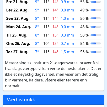
Fre 21. Aug.
9°
11°
14°
0,9 mm
56 %
Lør 22. Aug.
9°
11°
14°
0,0 mm
49 %
Søn 23. Aug.
8°
11°
14°
1,0 mm
56 %
Man 24. Aug.
8°
11°
14°
0,0 mm
48 %
Tir 25. Aug.
8°
11°
13°
0,3 mm
50 %
Ons 26. Aug.
8°
10°
13°
0,7 mm
54 %
Tor 27. Aug.
7°
11°
14°
1,5 mm
56 %
Meteorologisk institutts 21-dagersvarsel prøver å si
hva slags værtype vi kan vente de neste ukene. Det er
ikke et nøyaktig dagsvarsel, men viser om det trolig
blir varmere, kaldere, våtere eller tørrere enn
normalt.
Værhistorikk