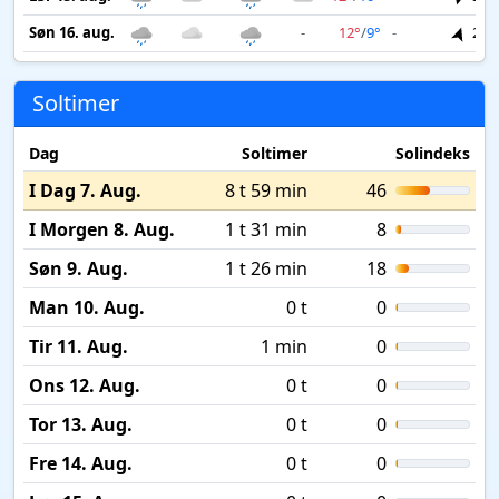
Søn 16. aug.
-
12°
/
9°
-
2 m
Soltimer
Dag
Soltimer
Solindeks
I Dag 7. Aug.
8 t 59 min
46
I Morgen 8. Aug.
1 t 31 min
8
Søn 9. Aug.
1 t 26 min
18
Man 10. Aug.
0 t
0
Tir 11. Aug.
1 min
0
Ons 12. Aug.
0 t
0
Tor 13. Aug.
0 t
0
Fre 14. Aug.
0 t
0