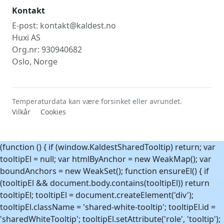
Kontakt
E-post: kontakt@kaldest.no
Huxi AS
Org.nr: 930940682
Oslo, Norge
Temperaturdata kan være forsinket eller avrundet.
Vilkår
Cookies
(function () { if (window.KaldestSharedTooltip) return; var
tooltipEl = null; var htmlByAnchor = new WeakMap(); var
boundAnchors = new WeakSet(); function ensureEl() { if
(tooltipEl && document.body.contains(tooltipEl)) return
tooltipEl; tooltipEl = document.createElement('div');
tooltipEl.className = 'shared-white-tooltip'; tooltipEl.id =
'sharedWhiteTooltip'; tooltipEl.setAttribute('role', 'tooltip');