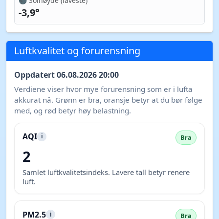
🌑 Solhøyde (laveste)
-3,9°
Luftkvalitet og forurensning
Oppdatert 06.08.2026 20:00
Verdiene viser hvor mye forurensning som er i lufta
akkurat nå. Grønn er bra, oransje betyr at du bør følge
med, og rød betyr høy belastning.
AQI
i
Bra
2
Samlet luftkvalitetsindeks. Lavere tall betyr renere
luft.
PM2.5
i
Bra