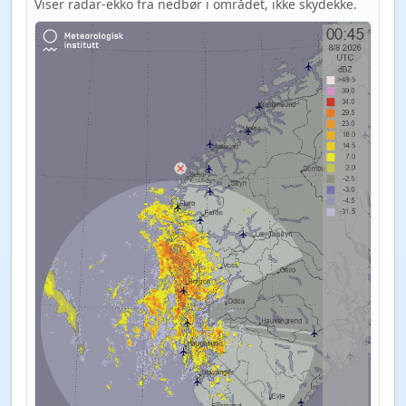
Viser radar-ekko fra nedbør i området, ikke skydekke.