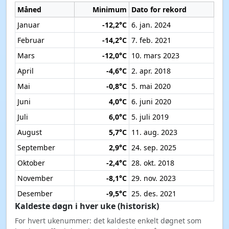
Måned
Minimum
Dato for rekord
Januar
-12,2°C
6. jan. 2024
Februar
-14,2°C
7. feb. 2021
Mars
-12,0°C
10. mars 2023
April
-4,6°C
2. apr. 2018
Mai
-0,8°C
5. mai 2020
Juni
4,0°C
6. juni 2020
Juli
6,0°C
5. juli 2019
August
5,7°C
11. aug. 2023
September
2,9°C
24. sep. 2025
Oktober
-2,4°C
28. okt. 2018
November
-8,1°C
29. nov. 2023
Desember
-9,5°C
25. des. 2021
Kaldeste døgn i hver uke (historisk)
For hvert ukenummer: det kaldeste enkelt døgnet som