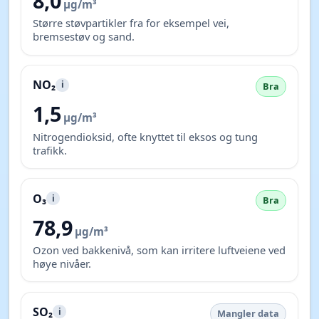
8,0
µg/m³
Større støvpartikler fra for eksempel vei,
bremsestøv og sand.
NO₂
i
Bra
1,5
µg/m³
Nitrogendioksid, ofte knyttet til eksos og tung
trafikk.
O₃
i
Bra
78,9
µg/m³
Ozon ved bakkenivå, som kan irritere luftveiene ved
høye nivåer.
SO₂
i
Mangler data