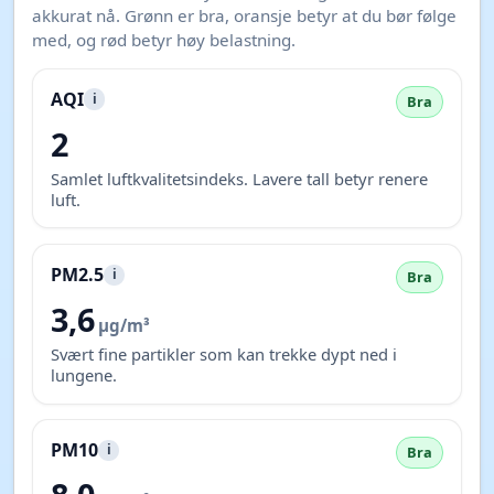
akkurat nå. Grønn er bra, oransje betyr at du bør følge
med, og rød betyr høy belastning.
AQI
i
Bra
2
Samlet luftkvalitetsindeks. Lavere tall betyr renere
luft.
PM2.5
i
Bra
3,6
µg/m³
Svært fine partikler som kan trekke dypt ned i
lungene.
PM10
i
Bra