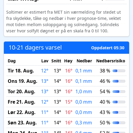
Soltimer er estimert fra MET sin værmelding for stedet ut
fra skydekke, tåke og nedbør i hver prognose-time, vektet
mot tiden mellom soloppgang og solnedgang. Solindeks
viser hvor solfylt døgnet er på en skala fra 0 til 100.
10-21 dagers varsel
Oppdatert 05:30
Dag
Lav
Snitt
Høy
Nedbør
Nedbørsrisiko
M
Tir 18. Aug.
12°
13°
16°
0,1 mm
38 %
Ons 19. Aug.
13°
14°
16°
0,1 mm
46 %
Tor 20. Aug.
13°
13°
16°
1,0 mm
54 %
Fre 21. Aug.
12°
13°
15°
0,0 mm
40 %
Lør 22. Aug.
11°
14°
16°
0,0 mm
43 %
Søn 23. Aug.
11°
14°
16°
0,3 mm
50 %