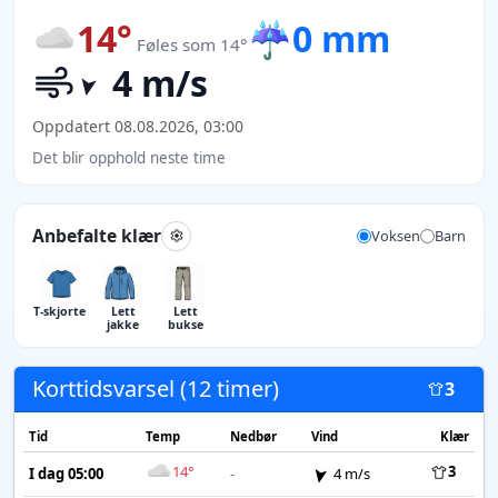
14°
☔
0 mm
Føles som 14°
4 m/s
Oppdatert 08.08.2026, 03:00
Det blir opphold neste time
Anbefalte klær
Voksen
Barn
T-skjorte
Lett
Lett
jakke
bukse
Korttidsvarsel (12 timer)
3
Tid
Temp
Nedbør
Vind
Klær
14°
3
I dag 05:00
-
4 m/s