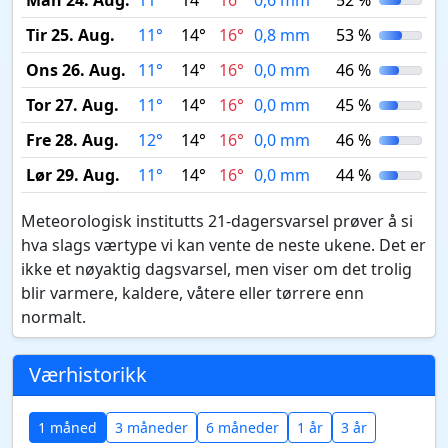
Man 24. Aug.
11°
14°
16°
0,6 mm
52 %
Tir 25. Aug.
11°
14°
16°
0,8 mm
53 %
Ons 26. Aug.
11°
14°
16°
0,0 mm
46 %
Tor 27. Aug.
11°
14°
16°
0,0 mm
45 %
Fre 28. Aug.
12°
14°
16°
0,0 mm
46 %
Lør 29. Aug.
11°
14°
16°
0,0 mm
44 %
Meteorologisk institutts 21-dagersvarsel prøver å si
hva slags værtype vi kan vente de neste ukene. Det er
ikke et nøyaktig dagsvarsel, men viser om det trolig
blir varmere, kaldere, våtere eller tørrere enn
normalt.
Værhistorikk
1 måned
3 måneder
6 måneder
1 år
3 år