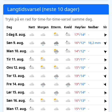
Langtidsvarsel (neste 10 dager)
Trykk på en rad for time-for-time-varsel samme dag.
Dag
Natt
Morgen
Etterm.
Kveld
Høy/lav
Nedbør
Vind
I dag 8. aug.
17°
/
14°
-
7 
Søn 9. aug.
16°
/
12°
16,2 mm
8 
Man 10. aug.
14°
/
12°
-
9 
Tir 11. aug.
13°
/
11°
-
7 
Ons 12. aug.
15°
/
10°
-
3 
Tor 13. aug.
19°
/
14°
-
7 
Fre 14. aug.
19°
/
16°
-
5 
Lør 15. aug.
16°
/
14°
-
5 
Søn 16. aug.
16°
/
13°
-
5 
Man 17. aug.
15°
/
13°
-
5 