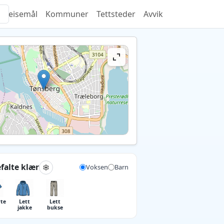
Reisemål
Kommuner
Tettsteder
Avvik
falte klær
Voksen
Barn
rte
Lett
Lett
jakke
bukse