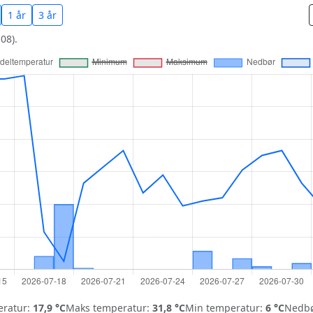
1 år
3 år
08).
ratur:
17,9 °C
Maks temperatur:
31,8 °C
Min temperatur:
6 °C
Nedbø