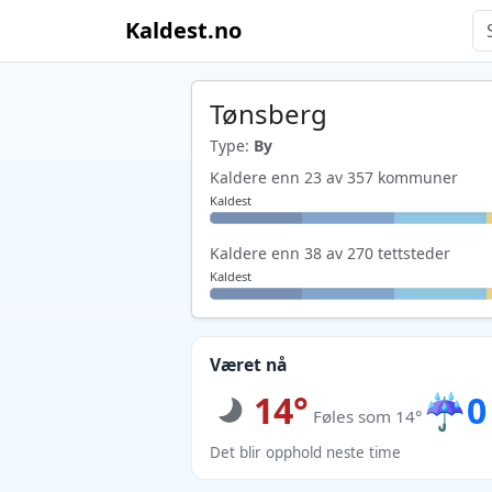
Kaldest.no
Tønsberg
Type:
By
Kaldere enn 23 av 357 kommuner
Kaldest
Kaldere enn 38 av 270 tettsteder
Kaldest
Været nå
14°
☔
0
Føles som 14°
Det blir opphold neste time