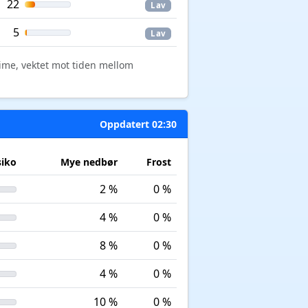
22
Lav
5
Lav
time, vektet mot tiden mellom
Oppdatert 02:30
siko
Mye nedbør
Frost
2 %
0 %
4 %
0 %
8 %
0 %
4 %
0 %
10 %
0 %