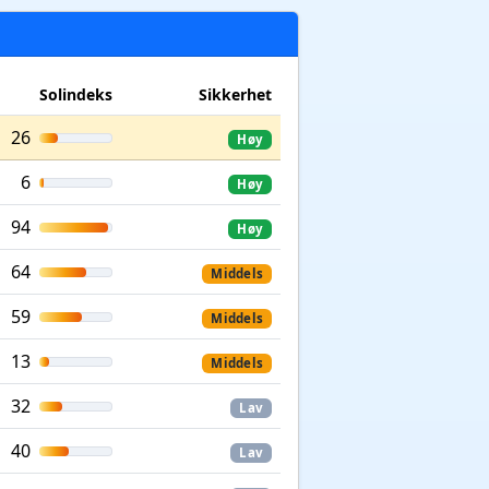
Solindeks
Sikkerhet
26
Høy
6
Høy
94
Høy
64
Middels
59
Middels
13
Middels
32
Lav
40
Lav