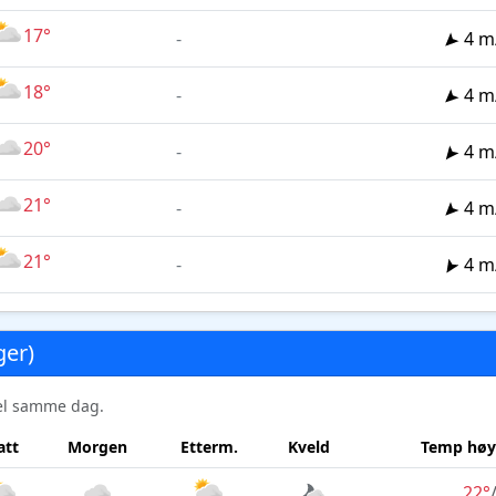
17°
-
4 m
18°
-
4 m
20°
-
4 m
21°
-
4 m
21°
-
4 m
ger)
sel samme dag.
att
Morgen
Etterm.
Kveld
Temp høy
22°