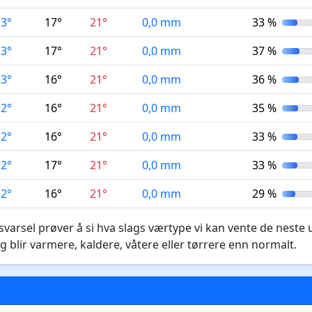
13°
17°
21°
0,0 mm
33 %
13°
17°
21°
0,0 mm
37 %
13°
16°
21°
0,0 mm
36 %
12°
16°
21°
0,0 mm
35 %
12°
16°
21°
0,0 mm
33 %
12°
17°
21°
0,0 mm
33 %
12°
16°
21°
0,0 mm
29 %
varsel prøver å si hva slags værtype vi kan vente de neste 
g blir varmere, kaldere, våtere eller tørrere enn normalt.