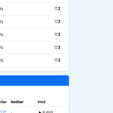
2
/s
2
/s
2
/s
2
/s
2
/s
/lav
Nedbør
Vind
/
13°
-
6 m/s