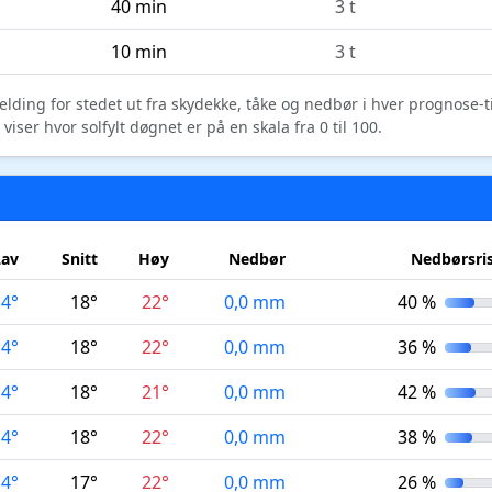
40 min
3 t
10 min
3 t
elding for stedet ut fra skydekke, tåke og nedbør i hver prognose-
ser hvor solfylt døgnet er på en skala fra 0 til 100.
Lav
Snitt
Høy
Nedbør
Nedbørsri
14°
18°
22°
0,0 mm
40 %
14°
18°
22°
0,0 mm
36 %
14°
18°
21°
0,0 mm
42 %
14°
18°
22°
0,0 mm
38 %
14°
17°
22°
0,0 mm
26 %