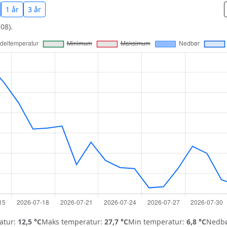
1 år
3 år
08).
atur:
12,5 °C
Maks temperatur:
27,7 °C
Min temperatur:
6,8 °C
Nedbø