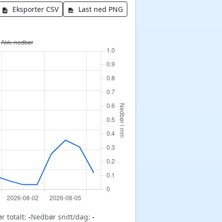
Eksporter CSV
Last ned PNG
r totalt:
-
Nedbør snitt/dag:
-