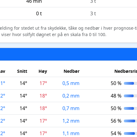
46 min
3 t
0 t
3 t
elding for stedet ut fra skydekke, tåke og nedbør i hver prognose-
ser hvor solfylt døgnet er på en skala fra 0 til 100.
Lav
Snitt
Høy
Nedbør
Nedbørsri
11°
14°
17°
0,5 mm
50 %
12°
14°
18°
0,2 mm
48 %
12°
14°
18°
0,7 mm
50 %
12°
14°
17°
1,2 mm
56 %
12°
14°
17°
1,1 mm
54 %