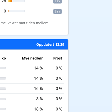
26
Lav
0
Lav
time, vektet mot tiden mellom
Oppdatert 13:29
siko
Mye nedbør
Frost
14 %
0 %
14 %
0 %
16 %
0 %
8 %
0 %
18 %
0 %