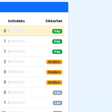
Solindeks
Sikkerhet
0
Høy
1
Høy
1
Høy
2
Middels
0
Middels
0
Middels
0
Lav
1
Lav