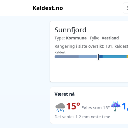
Kaldest.no
Sunnfjord
Type:
Kommune
· Fylke:
Vestland
Rangering i siste oversikt: 131. kald
Kaldest
Været nå
15°
☔
1
Føles som 15°
Det ventes 1,2 mm neste time