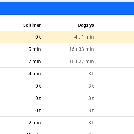
Soltimer
Dagslys
0 t
4 t 1 min
5 min
16 t 33 min
7 min
16 t 27 min
4 min
3 t
0 t
3 t
0 t
3 t
0 t
3 t
2 min
3 t