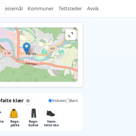
Reisemål
Kommuner
Tettsteder
Avvik
falte klær
Voksen
Barn
rte
Regn­
Regn­
Vann­
jakke
bukse
tette sko