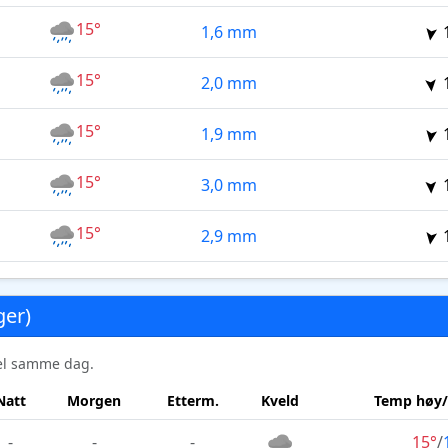
15°
1,6 mm
15°
2,0 mm
15°
1,9 mm
15°
3,0 mm
15°
2,9 mm
ger)
sel samme dag.
Natt
Morgen
Etterm.
Kveld
Temp høy/
-
-
-
15°
/