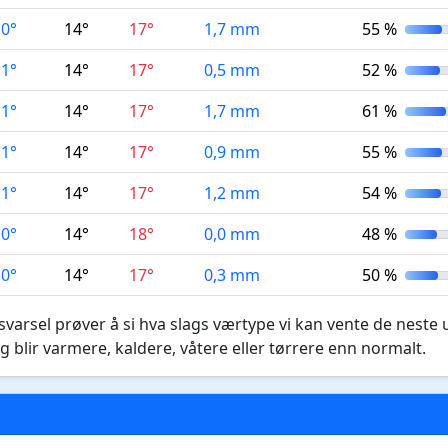
10°
14°
17°
1,7 mm
55 %
11°
14°
17°
0,5 mm
52 %
11°
14°
17°
1,7 mm
61 %
11°
14°
17°
0,9 mm
55 %
11°
14°
17°
1,2 mm
54 %
10°
14°
18°
0,0 mm
48 %
10°
14°
17°
0,3 mm
50 %
varsel prøver å si hva slags værtype vi kan vente de neste 
g blir varmere, kaldere, våtere eller tørrere enn normalt.