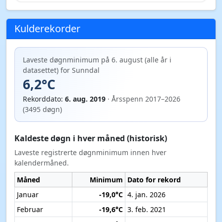
Kulderekorder
Laveste døgnminimum på 6. august (alle år i
datasettet) for Sunndal
6,2°C
Rekorddato:
6. aug. 2019
· Årsspenn 2017–2026
(3495 døgn)
Kaldeste døgn i hver måned (historisk)
Laveste registrerte døgnminimum innen hver
kalendermåned.
Måned
Minimum
Dato for rekord
Januar
-19,0°C
4. jan. 2026
Februar
-19,6°C
3. feb. 2021