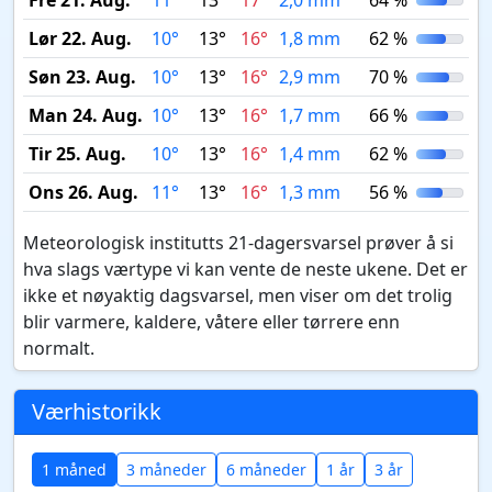
Fre 21. Aug.
11°
13°
17°
2,0 mm
64 %
Lør 22. Aug.
10°
13°
16°
1,8 mm
62 %
Søn 23. Aug.
10°
13°
16°
2,9 mm
70 %
Man 24. Aug.
10°
13°
16°
1,7 mm
66 %
Tir 25. Aug.
10°
13°
16°
1,4 mm
62 %
Ons 26. Aug.
11°
13°
16°
1,3 mm
56 %
Meteorologisk institutts 21-dagersvarsel prøver å si
hva slags værtype vi kan vente de neste ukene. Det er
ikke et nøyaktig dagsvarsel, men viser om det trolig
blir varmere, kaldere, våtere eller tørrere enn
normalt.
Værhistorikk
1 måned
3 måneder
6 måneder
1 år
3 år