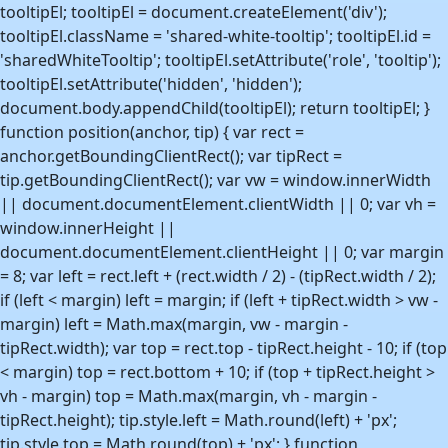
Uke 47
-16,7°C
21. nov. 2024
tooltipEl; tooltipEl = document.createElement('div');
Uke 48
-16,4°C
3. des. 2021
tooltipEl.className = 'shared-white-tooltip'; tooltipEl.id =
'sharedWhiteTooltip'; tooltipEl.setAttribute('role', 'tooltip');
Uke 49
-16,0°C
10. des. 2022
tooltipEl.setAttribute('hidden', 'hidden');
Uke 50
-19,0°C
13. des. 2022
document.body.appendChild(tooltipEl); return tooltipEl; }
Uke 51
-17,4°C
24. des. 2021
function position(anchor, tip) { var rect =
Uke 52
-12,7°C
28. des. 2017
anchor.getBoundingClientRect(); var tipRect =
tip.getBoundingClientRect(); var vw = window.innerWidth
Uke 53
-11,7°C
3. jan. 2021
|| document.documentElement.clientWidth || 0; var vh =
window.innerHeight ||
document.documentElement.clientHeight || 0; var margin
= 8; var left = rect.left + (rect.width / 2) - (tipRect.width / 2);
if (left < margin) left = margin; if (left + tipRect.width > vw -
margin) left = Math.max(margin, vw - margin -
tipRect.width); var top = rect.top - tipRect.height - 10; if (top
< margin) top = rect.bottom + 10; if (top + tipRect.height >
vh - margin) top = Math.max(margin, vh - margin -
tipRect.height); tip.style.left = Math.round(left) + 'px';
tip.style.top = Math.round(top) + 'px'; } function