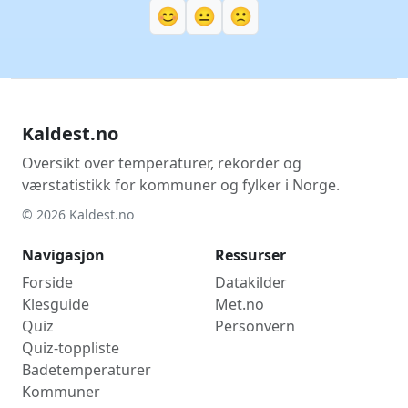
😊
😐
🙁
Uke 18
-7,1°C
4. mai 2023
Uke 19
-6,4°C
8. mai 2019
Uke 20
-3,8°C
13. mai 2020
Uke 21
-2,2°C
20. mai 2020
Kaldest.no
Uke 22
-2,9°C
29. mai 2019
Uke 23
-0,6°C
6. juni 2018
Oversikt over temperaturer, rekorder og
værstatistikk for kommuner og fylker i Norge.
Uke 24
0,7°C
12. juni 2025
© 2026 Kaldest.no
Uke 25
1,7°C
17. juni 2026
Uke 26
0,3°C
28. juni 2017
Navigasjon
Ressurser
Uke 27
0,4°C
4. juli 2020
Forside
Datakilder
Uke 28
2,3°C
8. juli 2020
Klesguide
Met.no
Quiz
Uke 29
2,5°C
Personvern
19. juli 2026
Quiz-toppliste
Uke 30
3,8°C
23. juli 2026
Badetemperaturer
Uke 31
2,9°C
4. aug. 2021
Kommuner
Uke 32
4,4°C
13. aug. 2017