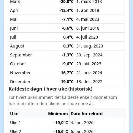
Mars
-20,8°C
1. mars 2018
April
-12,4°C
1. apr. 2018
Mai
-7,1°C
4. mai 2023
Juni
-0,6°C
6. juni 2018
Juli
0,4°C
4. juli 2020
August
0,3°C
31. aug. 2020
September
-1,3°C
30. sep. 2024
Oktober
-9,6°C
29. okt. 2023
November
-16,7°C
21. nov. 2024
Desember
-19,0°C
13. des. 2022
Kaldeste døgn i hver uke (historisk)
For hvert ukenummer: det kaldeste enkelt døgnet som
har inntruffet i den ukens periode i noe år.
Uke
Minimum
Dato for rekord
Uke 1
-19,0°C
4. jan. 2026
Uke 2
-16,6°C
6. jan. 2026