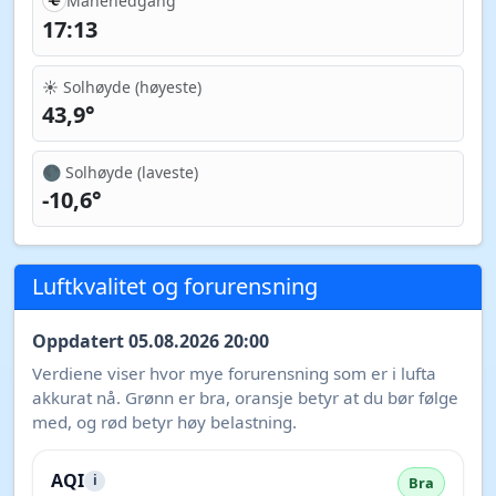
Månenedgang
17:13
☀️ Solhøyde (høyeste)
43,9°
🌑 Solhøyde (laveste)
-10,6°
Luftkvalitet og forurensning
Oppdatert 05.08.2026 20:00
Verdiene viser hvor mye forurensning som er i lufta
akkurat nå. Grønn er bra, oransje betyr at du bør følge
med, og rød betyr høy belastning.
AQI
i
Bra