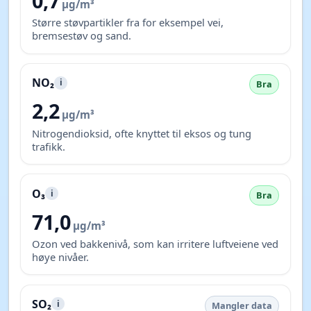
0,7
µg/m³
Større støvpartikler fra for eksempel vei,
bremsestøv og sand.
NO₂
i
Bra
2,2
µg/m³
Nitrogendioksid, ofte knyttet til eksos og tung
trafikk.
O₃
i
Bra
71,0
µg/m³
Ozon ved bakkenivå, som kan irritere luftveiene ved
høye nivåer.
SO₂
i
Mangler data