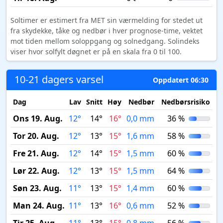
Soltimer er estimert fra MET sin værmelding for stedet ut
fra skydekke, tåke og nedbør i hver prognose-time, vektet
mot tiden mellom soloppgang og solnedgang. Solindeks
viser hvor solfylt døgnet er på en skala fra 0 til 100.
10-21 dagers varsel
Oppdatert 06:30
Dag
Lav
Snitt
Høy
Nedbør
Nedbørsrisiko
M
Ons 19. Aug.
12°
14°
16°
0,0 mm
36 %
Tor 20. Aug.
12°
13°
15°
1,6 mm
58 %
Fre 21. Aug.
12°
14°
15°
1,5 mm
60 %
Lør 22. Aug.
12°
13°
15°
1,5 mm
64 %
Søn 23. Aug.
11°
13°
15°
1,4 mm
60 %
Man 24. Aug.
11°
13°
16°
0,6 mm
52 %