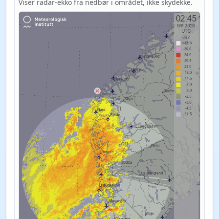
Viser radar-ekko fra nedbør i området, ikke skydekke.