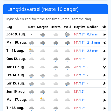
Langtidsvarsel (neste 10 dager)
Trykk på en rad for time-for-time-varsel samme dag.
Dag
Natt
Morgen
Etterm.
Kveld
Høy/lav
Nedbør
Vind
I dag 9. aug.
-
16°
/
13°
0,7 mm
3 
Man 10. aug.
14°
/
11°
21,3 mm
9 
Tir 11. aug.
14°
/
11°
2,5 mm
7 
Ons 12. aug.
15°
/
10°
-
2 
Tor 13. aug.
20°
/
15°
-
4 
Fre 14. aug.
17°
/
15°
-
4 
Lør 15. aug.
14°
/
13°
-
3 
Søn 16. aug.
13°
/
12°
-
3 
Man 17. aug.
14°
/
11°
-
3 
Tir 18. aug.
15°
/
12°
-
3 