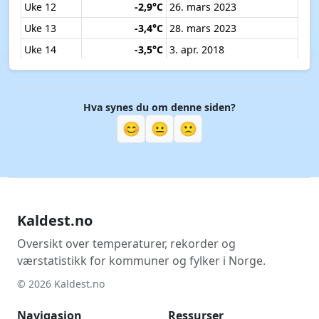
Uke 12
-2,9°C
26. mars 2023
Uke 13
-3,4°C
28. mars 2023
Uke 14
-3,5°C
3. apr. 2018
Uke 15
-1,2°C
10. apr. 2019
Uke 16
-0,6°C
13. apr. 2020
Hva synes du om denne siden?
Uke 17
-0,3°C
24. apr. 2017
😊
😐
🙁
Uke 18
0,3°C
4. mai 2023
Uke 19
0,0°C
6. mai 2019
Uke 20
-0,1°C
13. mai 2020
Uke 21
1,9°C
19. mai 2020
Kaldest.no
Uke 22
2,3°C
28. mai 2019
Uke 23
5,2°C
6. juni 2022
Oversikt over temperaturer, rekorder og
værstatistikk for kommuner og fylker i Norge.
Uke 24
5,7°C
12. juni 2025
© 2026 Kaldest.no
Uke 25
7,6°C
21. juni 2017
Uke 26
6,4°C
28. juni 2017
Navigasjon
Ressurser