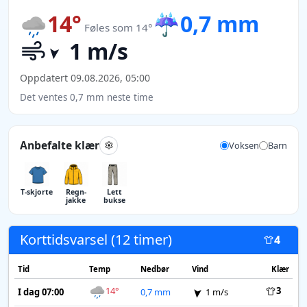
14°
☔
0,7 mm
Føles som 14°
1 m/s
Oppdatert 09.08.2026, 05:00
Det ventes 0,7 mm neste time
Anbefalte klær
Voksen
Barn
T-skjorte
Regn­
Lett
jakke
bukse
Korttidsvarsel (12 timer)
4
Tid
Temp
Nedbør
Vind
Klær
14°
3
I dag 07:00
0,7 mm
1 m/s