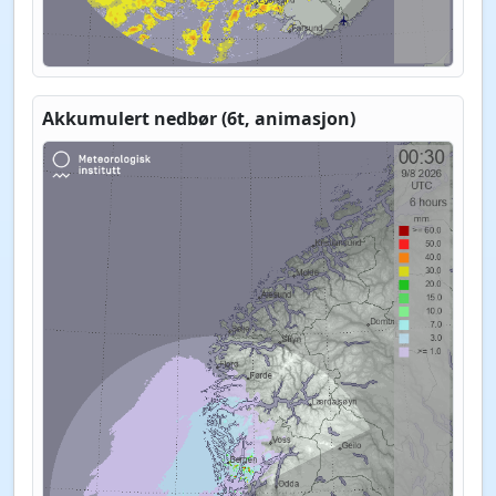
Akkumulert nedbør (6t, animasjon)