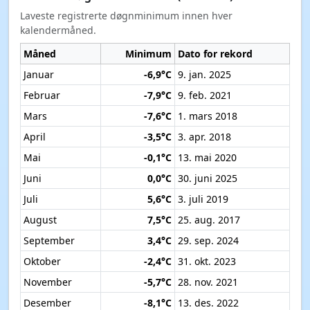
Laveste registrerte døgnminimum innen hver
kalendermåned.
Måned
Minimum
Dato for rekord
Januar
-6,9°C
9. jan. 2025
Februar
-7,9°C
9. feb. 2021
Mars
-7,6°C
1. mars 2018
April
-3,5°C
3. apr. 2018
Mai
-0,1°C
13. mai 2020
Juni
0,0°C
30. juni 2025
Juli
5,6°C
3. juli 2019
August
7,5°C
25. aug. 2017
September
3,4°C
29. sep. 2024
Oktober
-2,4°C
31. okt. 2023
November
-5,7°C
28. nov. 2021
Desember
-8,1°C
13. des. 2022