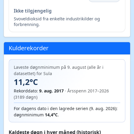
Ikke tilgjengelig
Svoveldioksid fra enkelte industrikilder og
forbrenning.
Kulderekorder
Laveste døgnminimum på 9. august (alle år i
datasettet) for Sula
11,2°C
Rekorddato:
9. aug. 2017
· Årsspenn 2017–2026
(3189 døgn)
For dagens dato i den lagrede serien (9. aug. 2026):
døgnminimum
14,4°C
.
Kaldeste døgn i hver måned (historisk)