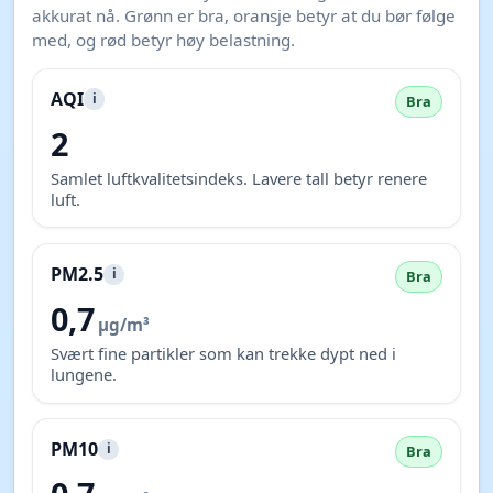
akkurat nå. Grønn er bra, oransje betyr at du bør følge
med, og rød betyr høy belastning.
AQI
i
Bra
2
Samlet luftkvalitetsindeks. Lavere tall betyr renere
luft.
PM2.5
i
Bra
0,7
µg/m³
Svært fine partikler som kan trekke dypt ned i
lungene.
PM10
i
Bra