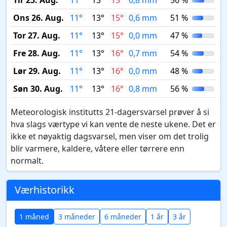
Tir 25. Aug.
11°
13°
15°
0,8 mm
56 %
Ons 26. Aug.
11°
13°
15°
0,6 mm
51 %
Tor 27. Aug.
11°
13°
15°
0,0 mm
47 %
Fre 28. Aug.
11°
13°
16°
0,7 mm
54 %
Lør 29. Aug.
11°
13°
16°
0,0 mm
48 %
Søn 30. Aug.
11°
13°
16°
0,8 mm
56 %
Meteorologisk institutts 21-dagersvarsel prøver å si
hva slags værtype vi kan vente de neste ukene. Det er
ikke et nøyaktig dagsvarsel, men viser om det trolig
blir varmere, kaldere, våtere eller tørrere enn
normalt.
Værhistorikk
1 måned
3 måneder
6 måneder
1 år
3 år