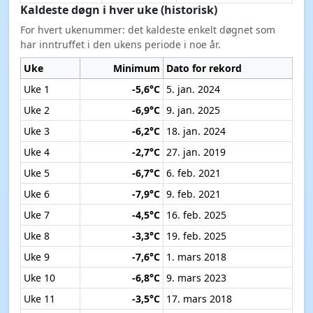
Kaldeste døgn i hver uke (historisk)
For hvert ukenummer: det kaldeste enkelt døgnet som
har inntruffet i den ukens periode i noe år.
Uke
Minimum
Dato for rekord
Uke 1
-5,6°C
5. jan. 2024
Uke 2
-6,9°C
9. jan. 2025
Uke 3
-6,2°C
18. jan. 2024
Uke 4
-2,7°C
27. jan. 2019
Uke 5
-6,7°C
6. feb. 2021
Uke 6
-7,9°C
9. feb. 2021
Uke 7
-4,5°C
16. feb. 2025
Uke 8
-3,3°C
19. feb. 2025
Uke 9
-7,6°C
1. mars 2018
Uke 10
-6,8°C
9. mars 2023
Uke 11
-3,5°C
17. mars 2018