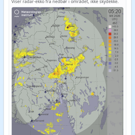
Viser radar-ekko fra nedbør i området, ikke skydekke.