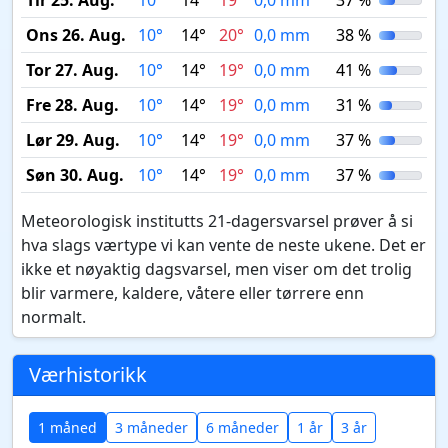
Tir 25. Aug.
10°
14°
19°
0,0 mm
37 %
Ons 26. Aug.
10°
14°
20°
0,0 mm
38 %
Tor 27. Aug.
10°
14°
19°
0,0 mm
41 %
Fre 28. Aug.
10°
14°
19°
0,0 mm
31 %
Lør 29. Aug.
10°
14°
19°
0,0 mm
37 %
Søn 30. Aug.
10°
14°
19°
0,0 mm
37 %
Meteorologisk institutts 21-dagersvarsel prøver å si
hva slags værtype vi kan vente de neste ukene. Det er
ikke et nøyaktig dagsvarsel, men viser om det trolig
blir varmere, kaldere, våtere eller tørrere enn
normalt.
Værhistorikk
1 måned
3 måneder
6 måneder
1 år
3 år