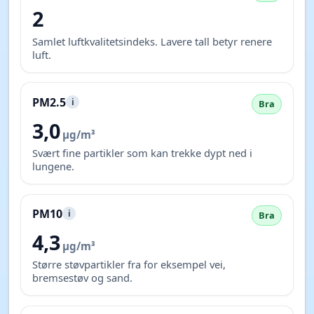
2
Samlet luftkvalitetsindeks. Lavere tall betyr renere
luft.
PM2.5
i
Bra
3,0
µg/m³
Svært fine partikler som kan trekke dypt ned i
lungene.
PM10
i
Bra
4,3
µg/m³
Større støvpartikler fra for eksempel vei,
bremsestøv og sand.