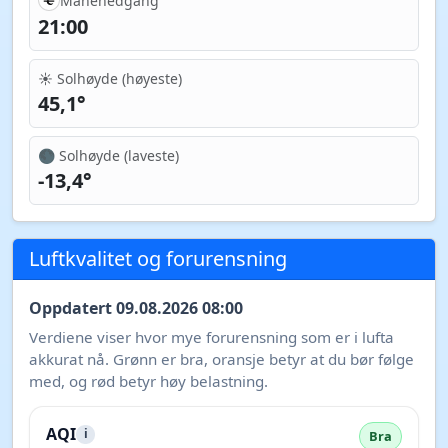
Månenedgang
21:00
☀️ Solhøyde (høyeste)
45,1°
🌑 Solhøyde (laveste)
-13,4°
Luftkvalitet og forurensning
Oppdatert 09.08.2026 08:00
Verdiene viser hvor mye forurensning som er i lufta
akkurat nå. Grønn er bra, oransje betyr at du bør følge
med, og rød betyr høy belastning.
AQI
i
Bra