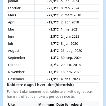
Januar
-29,1°C
5. jan. 2024
Februar
-25,3°C
8. feb. 2024
Mars
-22,1°C
2. mars 2018
April
-12,7°C
2. apr. 2018
Mai
-3,2°C
1. mai 2021
Juni
2,5°C
2. juni 2023
Juli
4,7°C
3. juli 2020
August
3,4°C
26. aug. 2020
September
-1,3°C
30. sep. 2024
Oktober
-5,7°C
29. okt. 2018
November
-15,3°C
18. nov. 2023
Desember
-21,1°C
4. des. 2023
Kaldeste døgn i hver uke (historisk)
For hvert ukenummer: det kaldeste enkelt døgnet som
har inntruffet i den ukens periode i noe år.
Uke
Minimum
Dato for rekord