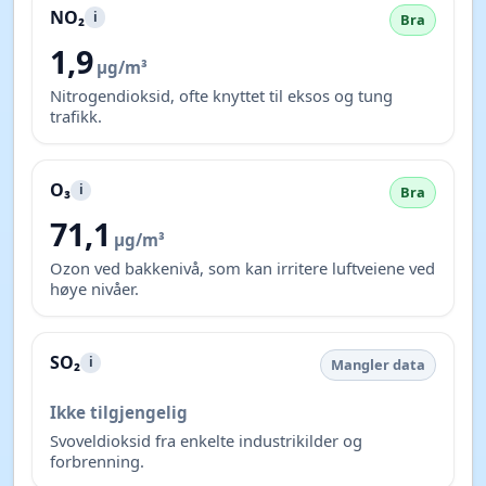
NO₂
i
Bra
1,9
µg/m³
Nitrogendioksid, ofte knyttet til eksos og tung
trafikk.
O₃
i
Bra
71,1
µg/m³
Ozon ved bakkenivå, som kan irritere luftveiene ved
høye nivåer.
SO₂
i
Mangler data
Ikke tilgjengelig
Svoveldioksid fra enkelte industrikilder og
forbrenning.