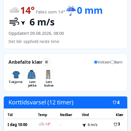
14°
☔
0 mm
Føles som 14°
6 m/s
Oppdatert 09.08.2026, 08:00
Det blir opphold neste time
Anbefalte klær
Voksen
Barn
T-skjorte
Lett
Lett
jakke
bukse
Korttidsvarsel (12 timer)
4
Tid
Temp
Nedbør
Vind
Klær
14°
3
I dag 10:00
-
6 m/s