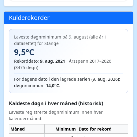
Kulderekorder
Laveste døgnminimum på 9. august (alle år i
datasettet) for Stange
9,5°C
Rekorddato:
9. aug. 2021
· Årsspenn 2017–2026
(3475 døgn)
For dagens dato i den lagrede serien (9. aug. 2026):
døgnminimum
14,0°C
.
Kaldeste døgn i hver måned (historisk)
Laveste registrerte døgnminimum innen hver
kalendermåned.
Måned
Minimum
Dato for rekord