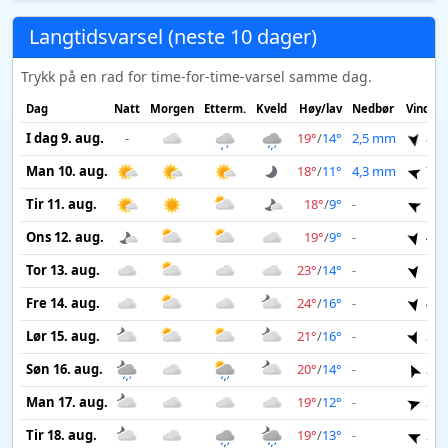
Langtidsvarsel (neste 10 dager)
Trykk på en rad for time-for-time-varsel samme dag.
Dag
Natt
Morgen
Etterm.
Kveld
Høy/lav
Nedbør
Vind
I dag 9. aug.
-
19°
/
14°
2,5 mm
8 m
Man 10. aug.
18°
/
11°
4,3 mm
7 m
Tir 11. aug.
18°
/
9°
-
5 m
Ons 12. aug.
19°
/
9°
-
4 m
Tor 13. aug.
23°
/
14°
-
5 m
Fre 14. aug.
24°
/
16°
-
4 m
Lør 15. aug.
21°
/
16°
-
3 m
Søn 16. aug.
20°
/
14°
-
3 m
Man 17. aug.
19°
/
12°
-
3 m
Tir 18. aug.
19°
/
13°
-
2 m