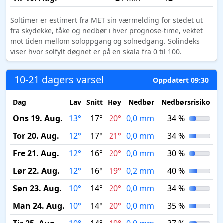
Soltimer er estimert fra MET sin værmelding for stedet ut
fra skydekke, tåke og nedbør i hver prognose-time, vektet
mot tiden mellom soloppgang og solnedgang. Solindeks
viser hvor solfylt døgnet er på en skala fra 0 til 100.
10-21 dagers varsel
Oppdatert 09:30
Dag
Lav
Snitt
Høy
Nedbør
Nedbørsrisiko
M
Ons 19. Aug.
13°
17°
20°
0,0 mm
34 %
Tor 20. Aug.
12°
17°
21°
0,0 mm
34 %
Fre 21. Aug.
12°
16°
20°
0,0 mm
30 %
Lør 22. Aug.
12°
16°
19°
0,2 mm
40 %
Søn 23. Aug.
10°
14°
20°
0,0 mm
34 %
Man 24. Aug.
10°
14°
20°
0,0 mm
35 %