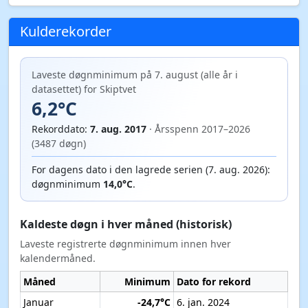
Kulderekorder
Laveste døgnminimum på 7. august (alle år i
datasettet) for Skiptvet
6,2°C
Rekorddato:
7. aug. 2017
· Årsspenn 2017–2026
(3487 døgn)
For dagens dato i den lagrede serien (7. aug. 2026):
døgnminimum
14,0°C
.
Kaldeste døgn i hver måned (historisk)
Laveste registrerte døgnminimum innen hver
kalendermåned.
Måned
Minimum
Dato for rekord
Januar
-24,7°C
6. jan. 2024