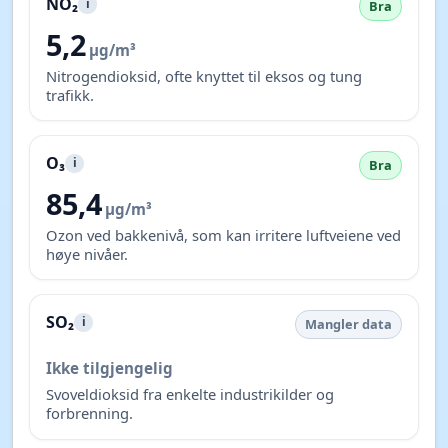
NO₂
i
Bra
5,2
µg/m³
Nitrogendioksid, ofte knyttet til eksos og tung
trafikk.
O₃
i
Bra
85,4
µg/m³
Ozon ved bakkenivå, som kan irritere luftveiene ved
høye nivåer.
SO₂
i
Mangler data
Ikke tilgjengelig
Svoveldioksid fra enkelte industrikilder og
forbrenning.