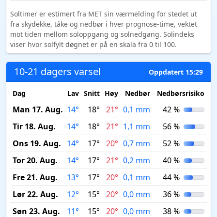
Soltimer er estimert fra MET sin værmelding for stedet ut
fra skydekke, tåke og nedbør i hver prognose-time, vektet
mot tiden mellom soloppgang og solnedgang. Solindeks
viser hvor solfylt døgnet er på en skala fra 0 til 100.
10-21 dagers varsel
Oppdatert 15:29
Dag
Lav
Snitt
Høy
Nedbør
Nedbørsrisiko
M
Man 17. Aug.
14°
18°
21°
0,1 mm
42 %
Tir 18. Aug.
14°
18°
21°
1,1 mm
56 %
Ons 19. Aug.
14°
17°
20°
0,7 mm
52 %
Tor 20. Aug.
14°
17°
21°
0,2 mm
40 %
Fre 21. Aug.
13°
17°
20°
0,1 mm
44 %
Lør 22. Aug.
12°
15°
20°
0,0 mm
36 %
Søn 23. Aug.
11°
15°
20°
0,0 mm
38 %