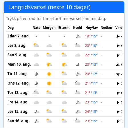
Langtidsvarsel (neste 10 dager)
Trykk på en rad for time-for-time-varsel samme dag.
Dag
Natt
Morgen
Etterm.
Kveld
Høy/lav
Nedbør
Vind
I dag 7. aug.
-
-
-
19°
/
15°
-
4 m
Lør 8. aug.
20°
/
10°
-
6 m
Søn 9. aug.
22°
/
15°
-
7 m
Man 10. aug.
20°
/
13°
-
6 m
Tir 11. aug.
20°
/
12°
-
4 m
Ons 12. aug.
21°
/
11°
-
3 m
Tor 13. aug.
21°
/
13°
-
6 m
Fre 14. aug.
23°
/
15°
-
5 m
Lør 15. aug.
24°
/
15°
-
3 m
Søn 16. aug.
23°
/
15°
-
3 m