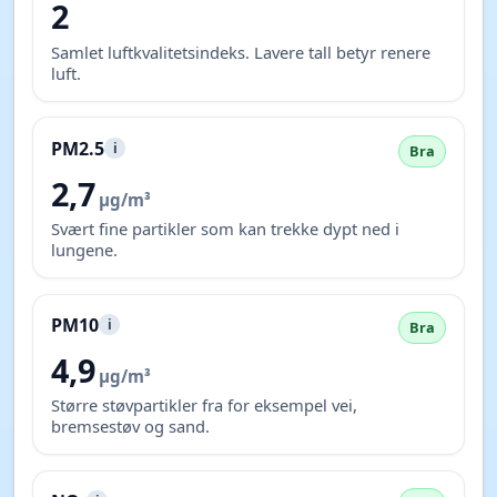
2
Samlet luftkvalitetsindeks. Lavere tall betyr renere
luft.
PM2.5
i
Bra
2,7
µg/m³
Svært fine partikler som kan trekke dypt ned i
lungene.
PM10
i
Bra
4,9
µg/m³
Større støvpartikler fra for eksempel vei,
bremsestøv og sand.