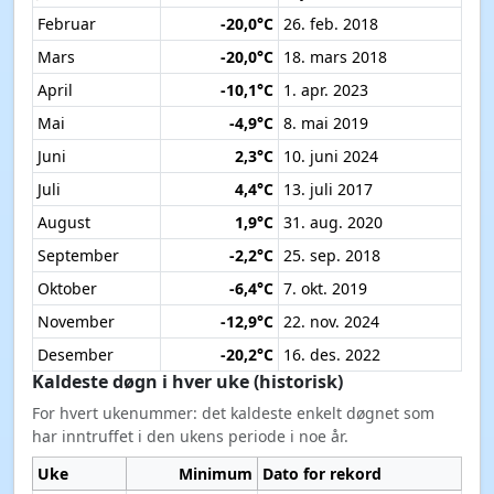
Februar
-20,0°C
26. feb. 2018
Mars
-20,0°C
18. mars 2018
April
-10,1°C
1. apr. 2023
Mai
-4,9°C
8. mai 2019
Juni
2,3°C
10. juni 2024
Juli
4,4°C
13. juli 2017
August
1,9°C
31. aug. 2020
September
-2,2°C
25. sep. 2018
Oktober
-6,4°C
7. okt. 2019
November
-12,9°C
22. nov. 2024
Desember
-20,2°C
16. des. 2022
Kaldeste døgn i hver uke (historisk)
For hvert ukenummer: det kaldeste enkelt døgnet som
har inntruffet i den ukens periode i noe år.
Uke
Minimum
Dato for rekord