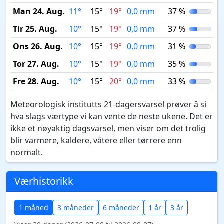
Man 24. Aug.
11°
15°
19°
0,0 mm
37 %
Tir 25. Aug.
10°
15°
19°
0,0 mm
37 %
Ons 26. Aug.
10°
15°
19°
0,0 mm
31 %
Tor 27. Aug.
10°
15°
19°
0,0 mm
35 %
Fre 28. Aug.
10°
15°
20°
0,0 mm
33 %
Meteorologisk institutts 21-dagersvarsel prøver å si
hva slags værtype vi kan vente de neste ukene. Det er
ikke et nøyaktig dagsvarsel, men viser om det trolig
blir varmere, kaldere, våtere eller tørrere enn
normalt.
Værhistorikk
1 måned
3 måneder
6 måneder
1 år
3 år