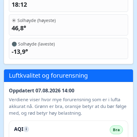
18:12
☀️ Solhøyde (høyeste)
46,8°
🌑 Solhøyde (laveste)
-13,9°
Luftkvalitet og forurensning
Oppdatert 07.08.2026 14:00
Verdiene viser hvor mye forurensning som er i lufta
akkurat nå. Grønn er bra, oransje betyr at du bør følge
med, og rød betyr høy belastning.
AQI
i
Bra