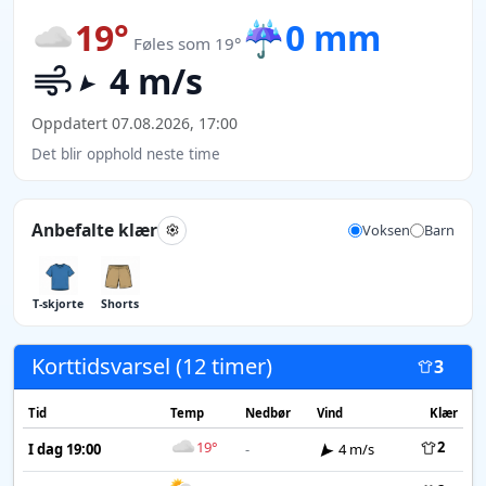
19°
☔
0 mm
Føles som 19°
4 m/s
Oppdatert 07.08.2026, 17:00
Det blir opphold neste time
Anbefalte klær
Voksen
Barn
T-skjorte
Shorts
Korttidsvarsel (12 timer)
3
Tid
Temp
Nedbør
Vind
Klær
19°
2
I dag 19:00
-
4 m/s