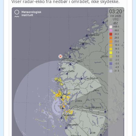
Viser radar-ekko fra nedbør i området, ikke skydekke.