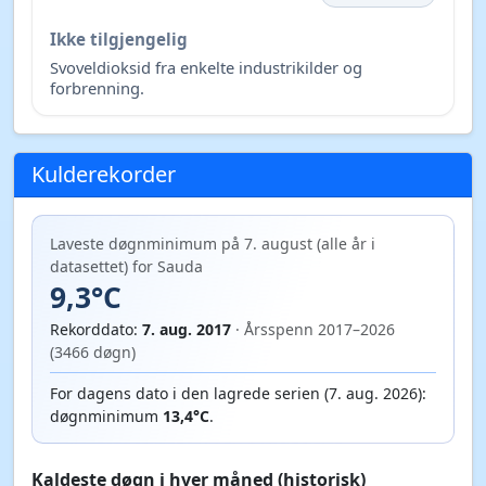
Ikke tilgjengelig
Svoveldioksid fra enkelte industrikilder og
forbrenning.
Kulderekorder
Laveste døgnminimum på 7. august (alle år i
datasettet) for Sauda
9,3°C
Rekorddato:
7. aug. 2017
· Årsspenn 2017–2026
(3466 døgn)
For dagens dato i den lagrede serien (7. aug. 2026):
døgnminimum
13,4°C
.
Kaldeste døgn i hver måned (historisk)