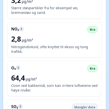
3,2
µg/m³
Større støvpartikler fra for eksempel vei,
bremsestøv og sand.
NO₂
i
Bra
2,8
µg/m³
Nitrogendioksid, ofte knyttet til eksos og tung
trafikk.
O₃
i
Bra
64,4
µg/m³
Ozon ved bakkenivå, som kan irritere luftveiene ved
høye nivåer.
SO₂
i
Mangler data