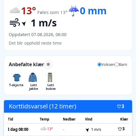
13°
☔
0 mm
Føles som 13°
1 m/s
Oppdatert 07.08.2026, 06:00
Det blir opphold neste time
Anbefalte klær
Voksen
Barn
T-skjorte
Lett
Lett
jakke
bukse
Korttidsvarsel (12 timer)
3
Tid
Temp
Nedbør
Vind
Klær
13°
3
I dag 08:00
-
1 m/s