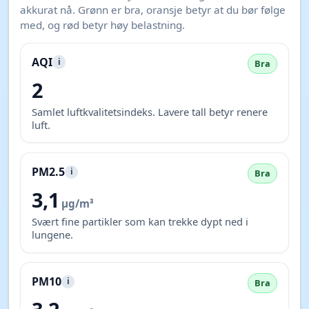
akkurat nå. Grønn er bra, oransje betyr at du bør følge
med, og rød betyr høy belastning.
AQI
i
Bra
2
Samlet luftkvalitetsindeks. Lavere tall betyr renere
luft.
PM2.5
i
Bra
3,1
µg/m³
Svært fine partikler som kan trekke dypt ned i
lungene.
PM10
i
Bra