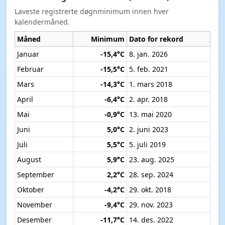
Laveste registrerte døgnminimum innen hver
kalendermåned.
Måned
Minimum
Dato for rekord
Januar
-15,4°C
8. jan. 2026
Februar
-15,5°C
5. feb. 2021
Mars
-14,3°C
1. mars 2018
April
-6,4°C
2. apr. 2018
Mai
-0,9°C
13. mai 2020
Juni
5,0°C
2. juni 2023
Juli
5,5°C
5. juli 2019
August
5,9°C
23. aug. 2025
September
2,2°C
28. sep. 2024
Oktober
-4,2°C
29. okt. 2018
November
-9,4°C
29. nov. 2023
Desember
-11,7°C
14. des. 2022