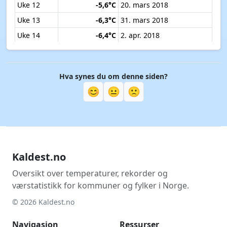
Uke 12
-5,6°C
20. mars 2018
Uke 13
-6,3°C
31. mars 2018
Uke 14
-6,4°C
2. apr. 2018
Uke 15
-2,5°C
12. apr. 2019
Uke 16
-1,1°C
15. apr. 2019
Hva synes du om denne siden?
Uke 17
-0,8°C
28. apr. 2023
😊
😐
🙁
Uke 18
-0,4°C
4. mai 2019
Uke 19
-0,6°C
6. mai 2026
Uke 20
-0,9°C
13. mai 2020
Uke 21
2,5°C
18. mai 2020
Kaldest.no
Uke 22
3,4°C
30. mai 2022
Uke 23
5,3°C
6. juni 2020
Oversikt over temperaturer, rekorder og
værstatistikk for kommuner og fylker i Norge.
Uke 24
6,2°C
11. juni 2019
© 2026 Kaldest.no
Uke 25
6,0°C
21. juni 2018
Uke 26
6,9°C
27. juni 2017
Navigasjon
Ressurser