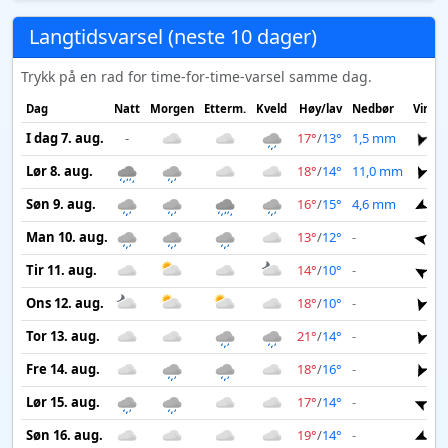
Langtidsvarsel (neste 10 dager)
Trykk på en rad for time-for-time-varsel samme dag.
Dag
Natt
Morgen
Etterm.
Kveld
Høy/lav
Nedbør
Vind
I dag 7. aug.
-
17°
/
13°
1,5 mm
3 
Lør 8. aug.
18°
/
14°
11,0 mm
5 
Søn 9. aug.
16°
/
15°
4,6 mm
2 
Man 10. aug.
13°
/
12°
-
3 
Tir 11. aug.
14°
/
10°
-
3 
Ons 12. aug.
18°
/
10°
-
1 
Tor 13. aug.
21°
/
14°
-
2 
Fre 14. aug.
18°
/
16°
-
2 
Lør 15. aug.
17°
/
14°
-
2 
Søn 16. aug.
19°
/
14°
-
1 