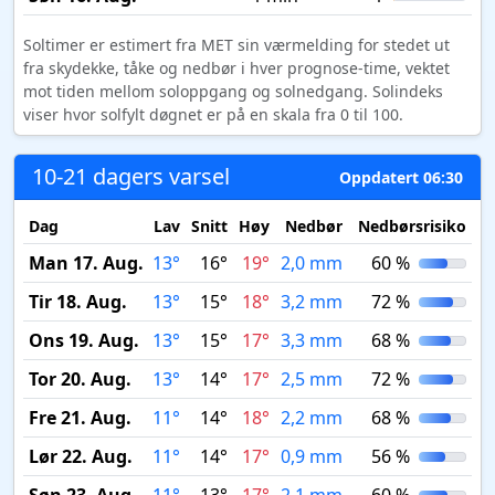
Soltimer er estimert fra MET sin værmelding for stedet ut
fra skydekke, tåke og nedbør i hver prognose-time, vektet
mot tiden mellom soloppgang og solnedgang. Solindeks
viser hvor solfylt døgnet er på en skala fra 0 til 100.
10-21 dagers varsel
Oppdatert 06:30
Dag
Lav
Snitt
Høy
Nedbør
Nedbørsrisiko
M
Man 17. Aug.
13°
16°
19°
2,0 mm
60 %
Tir 18. Aug.
13°
15°
18°
3,2 mm
72 %
Ons 19. Aug.
13°
15°
17°
3,3 mm
68 %
Tor 20. Aug.
13°
14°
17°
2,5 mm
72 %
Fre 21. Aug.
11°
14°
18°
2,2 mm
68 %
Lør 22. Aug.
11°
14°
17°
0,9 mm
56 %