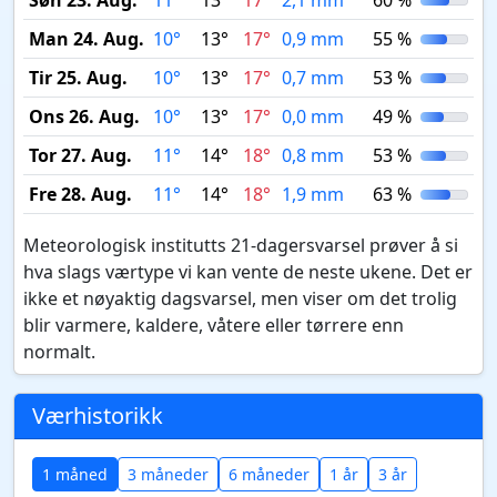
Søn 23. Aug.
11°
13°
17°
2,1 mm
60 %
Man 24. Aug.
10°
13°
17°
0,9 mm
55 %
Tir 25. Aug.
10°
13°
17°
0,7 mm
53 %
Ons 26. Aug.
10°
13°
17°
0,0 mm
49 %
Tor 27. Aug.
11°
14°
18°
0,8 mm
53 %
Fre 28. Aug.
11°
14°
18°
1,9 mm
63 %
Meteorologisk institutts 21-dagersvarsel prøver å si
hva slags værtype vi kan vente de neste ukene. Det er
ikke et nøyaktig dagsvarsel, men viser om det trolig
blir varmere, kaldere, våtere eller tørrere enn
normalt.
Værhistorikk
1 måned
3 måneder
6 måneder
1 år
3 år