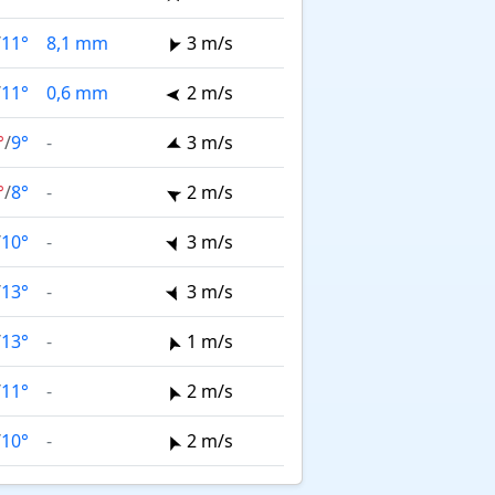
/
11°
8,1 mm
3 m/s
/
11°
0,6 mm
2 m/s
°
/
9°
-
3 m/s
°
/
8°
-
2 m/s
/
10°
-
3 m/s
/
13°
-
3 m/s
/
13°
-
1 m/s
/
11°
-
2 m/s
/
10°
-
2 m/s