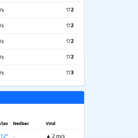
2
/s
2
/s
2
/s
2
/s
3
/s
/lav
Nedbør
Vind
/
12°
-
2 m/s