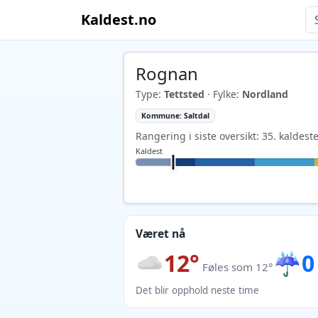
Kaldest.no
Rognan
Type:
Tettsted
· Fylke:
Nordland
Kommune: Saltdal
Rangering i siste oversikt: 35. kaldest
Kaldest
Været nå
12°
☔
0
Føles som 12°
Det blir opphold neste time