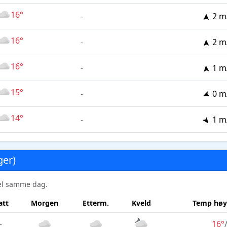
16°
-
2 m
16°
-
2 m
16°
-
1 m
15°
-
0 m
14°
-
1 m
ger)
sel samme dag.
att
Morgen
Etterm.
Kveld
Temp høy
-
16°