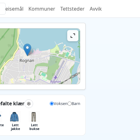
Reisemål
Kommuner
Tettsteder
Avvik
falte klær
Voksen
Barn
rte
Lett
Lett
jakke
bukse