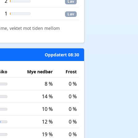
2
Lav
1
Lav
time, vektet mot tiden mellom
Oppdatert 08:30
siko
Mye nedbør
Frost
8 %
0 %
14 %
0 %
10 %
0 %
12 %
0 %
19 %
0 %