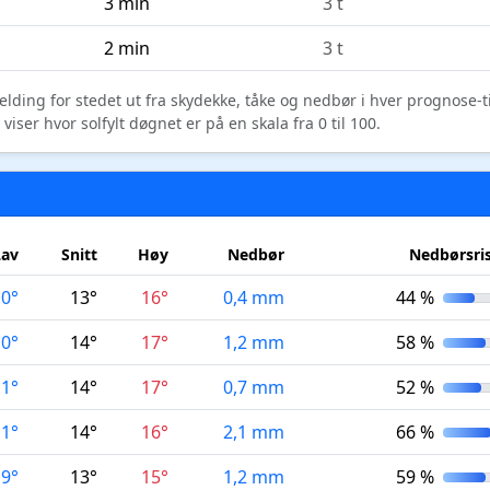
3 min
3 t
2 min
3 t
elding for stedet ut fra skydekke, tåke og nedbør i hver prognose-
ser hvor solfylt døgnet er på en skala fra 0 til 100.
Lav
Snitt
Høy
Nedbør
Nedbørsri
10°
13°
16°
0,4 mm
44 %
10°
14°
17°
1,2 mm
58 %
11°
14°
17°
0,7 mm
52 %
11°
14°
16°
2,1 mm
66 %
9°
13°
15°
1,2 mm
59 %