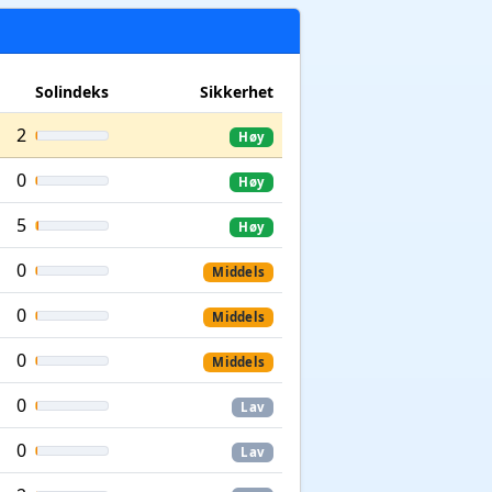
Solindeks
Sikkerhet
2
Høy
0
Høy
5
Høy
0
Middels
0
Middels
0
Middels
0
Lav
0
Lav