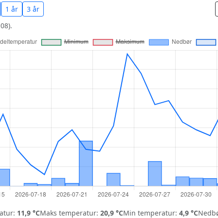
1 år
3 år
08).
atur:
11,9 °C
Maks temperatur:
20,9 °C
Min temperatur:
4,9 °C
Nedbø