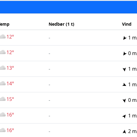
Temp
Nedbør (1 t)
Vind
12°
-
1 m
12°
-
0 m
13°
-
1 m
14°
-
1 m
15°
-
0 m
16°
-
1 m
16°
-
2 m