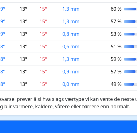
9°
13°
15°
1,3 mm
60 %
9°
13°
15°
1,3 mm
57 %
9°
13°
15°
0,8 mm
53 %
8°
13°
15°
0,6 mm
51 %
8°
13°
15°
1,3 mm
59 %
8°
13°
15°
0,9 mm
57 %
8°
13°
15°
0,0 mm
49 %
varsel prøver å si hva slags værtype vi kan vente de neste 
g blir varmere, kaldere, våtere eller tørrere enn normalt.