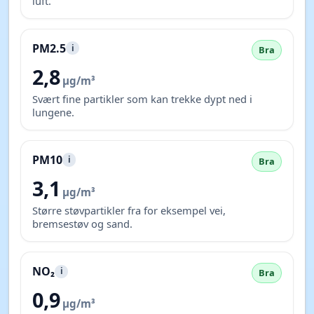
luft.
PM2.5
i
Bra
2,8
µg/m³
Svært fine partikler som kan trekke dypt ned i
lungene.
PM10
i
Bra
3,1
µg/m³
Større støvpartikler fra for eksempel vei,
bremsestøv og sand.
NO₂
i
Bra
0,9
µg/m³