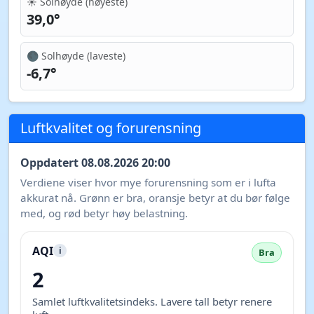
☀️ Solhøyde (høyeste)
39,0°
🌑 Solhøyde (laveste)
-6,7°
Luftkvalitet og forurensning
Oppdatert 08.08.2026 20:00
Verdiene viser hvor mye forurensning som er i lufta
akkurat nå. Grønn er bra, oransje betyr at du bør følge
med, og rød betyr høy belastning.
AQI
i
Bra
2
Samlet luftkvalitetsindeks. Lavere tall betyr renere