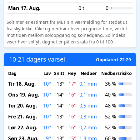
Man 17. Aug.
0 t
0
Soltimer er estimert fra MET sin værmelding for stedet ut
fra skydekke, tåke og nedbør i hver prognose-time, vektet
mot tiden mellom soloppgang og solnedgang. Solindeks
viser hvor solfylt døgnet er på en skala fra 0 til 100.
10-21 dagers varsel
Oppdatert 22:29
Dag
Lav
Snitt
Høy
Nedbør
Nedbørsrisiko
M
Tir 18. Aug.
10°
13°
17°
0,1 mm
36 %
Ons 19. Aug.
10°
14°
16°
0,1 mm
40 %
Tor 20. Aug.
10°
14°
16°
0,5 mm
48 %
Fre 21. Aug.
10°
13°
16°
0,8 mm
52 %
Lør 22. Aug.
10°
13°
16°
0,7 mm
52 %
Søn 23. Aug.
9°
13°
15°
1,3 mm
60 %