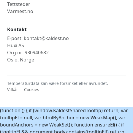
Tettsteder
Varmest.no
Kontakt
E-post: kontakt@kaldest.no
Huxi AS
Org.nr: 930940682
Oslo, Norge
Temperaturdata kan være forsinket eller avrundet.
Vilkår
Cookies
(function () { if (window.KaldestSharedTooltip) return; var
tooltipEl = null; var htmlByAnchor = new WeakMap(); var
boundAnchors = new WeakSet(); function ensureEl() { if
(tooltipEl && document.body.contains(tooltipEl)) return