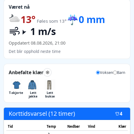
Været nå
13°
☔
0 mm
Føles som 13°
1 m/s
Oppdatert 08.08.2026, 21:00
Det blir opphold neste time
Anbefalte klær
Voksen
Barn
T-skjorte
Lett
Lett
jakke
bukse
Korttidsvarsel (12 timer)
4
Tid
Temp
Nedbør
Vind
Klær