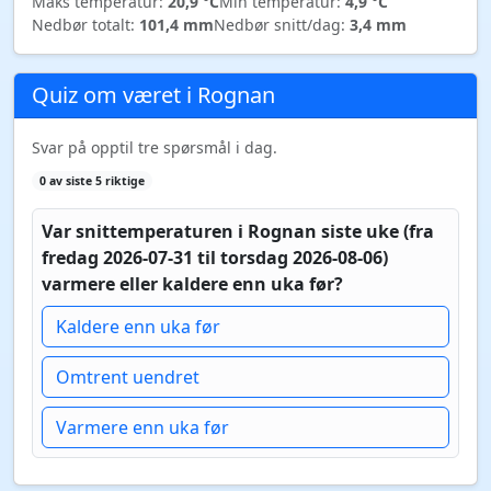
Maks temperatur:
20,9 °C
Min temperatur:
4,9 °C
Nedbør totalt:
101,4 mm
Nedbør snitt/dag:
3,4 mm
Quiz om været i Rognan
Svar på opptil tre spørsmål i dag.
0 av siste 5 riktige
Var snittemperaturen i Rognan siste uke (fra
fredag 2026-07-31 til torsdag 2026-08-06)
varmere eller kaldere enn uka før?
Kaldere enn uka før
Omtrent uendret
Varmere enn uka før