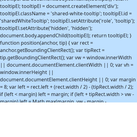
tooltipEl; tooltipEl = document.createElement('div');
tooltipEl.className = 'shared-white-tooltip'; tooltipEl.id =
'sharedWhiteTooltip'; tooltipEl.setAttribute('role', 'tooltip');
tooltipEl.setAttribute('hidden', 'hidden');
document.body.appendChild(tooltipEl); return tooltipEl; }
function position(anchor, tip) { var rect =
anchor.getBoundingClientRect(); var tipRect =
tip.getBoundingClientRect(); var vw = window.innerWidth
|| document.documentElement.clientWidth || 0; var vh =
window.innerHeight ||
document.documentElement.clientHeight || 0; var margin
= 8; var left = rect.left + (rect.width / 2) - (tipRect.width / 2);
if (left < margin) left = margin; if (left + tipRect.width > vw -
margin) left = Math.max(margin, vw - margin -
tipRect.width); var top = rect.top - tipRect.height - 10; if (top
< margin) top = rect.bottom + 10; if (top + tipRect.height >
vh - margin) top = Math.max(margin, vh - margin -
tipRect.height); tip.style.left = Math.round(left) + 'px';