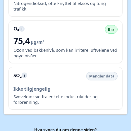
Nitrogendioksid, ofte knyttet til eksos og tung
trafikk.
O₃
i
Bra
75,4
µg/m³
Ozon ved bakkenivå, som kan irritere luftveiene ved
høye nivåer.
SO₂
i
Mangler data
Ikke tilgjengelig
Svoveldioksid fra enkelte industrikilder og
forbrenning.
Hva synes du om denne siden?