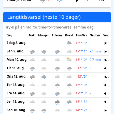
I morgen 10:00
0,9 mm
1 m/s
Langtidsvarsel (neste 10 dager)
Trykk på en rad for time-for-time-varsel samme dag.
Dag
Natt
Morgen
Etterm.
Kveld
Høy/lav
Nedbør
Vind
I dag 8. aug.
-
-
-
13°
/
13°
-
1 m
Søn 9. aug.
17°
/
11°
9,1 mm
2 m
Man 10. aug.
15°
/
10°
0,7 mm
3 m
Tir 11. aug.
12°
/
9°
-
3 m
Ons 12. aug.
13°
/
9°
-
2 m
Tor 13. aug.
16°
/
10°
-
3 m
Fre 14. aug.
17°
/
13°
-
3 m
Lør 15. aug.
16°
/
13°
-
1 m
Søn 16. aug.
14°
/
12°
-
2 m