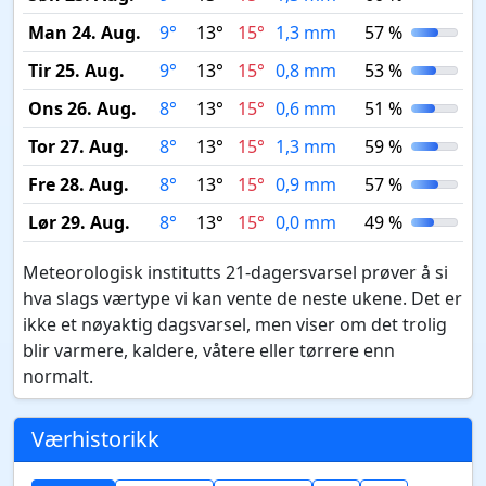
Man 24. Aug.
9°
13°
15°
1,3 mm
57 %
Tir 25. Aug.
9°
13°
15°
0,8 mm
53 %
Ons 26. Aug.
8°
13°
15°
0,6 mm
51 %
Tor 27. Aug.
8°
13°
15°
1,3 mm
59 %
Fre 28. Aug.
8°
13°
15°
0,9 mm
57 %
Lør 29. Aug.
8°
13°
15°
0,0 mm
49 %
Meteorologisk institutts 21-dagersvarsel prøver å si
hva slags værtype vi kan vente de neste ukene. Det er
ikke et nøyaktig dagsvarsel, men viser om det trolig
blir varmere, kaldere, våtere eller tørrere enn
normalt.
Værhistorikk