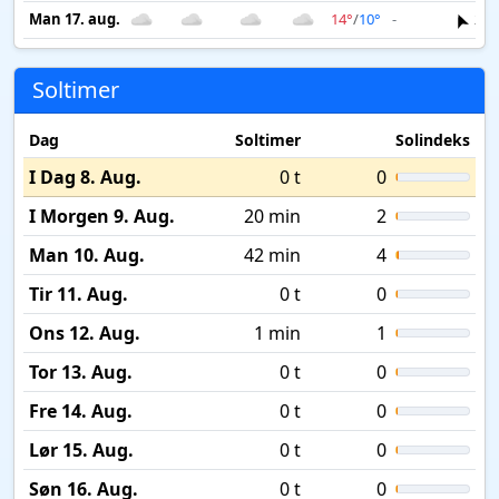
Man 17. aug.
14°
/
10°
-
2 m
Soltimer
Dag
Soltimer
Solindeks
I Dag 8. Aug.
0 t
0
I Morgen 9. Aug.
20 min
2
Man 10. Aug.
42 min
4
Tir 11. Aug.
0 t
0
Ons 12. Aug.
1 min
1
Tor 13. Aug.
0 t
0
Fre 14. Aug.
0 t
0
Lør 15. Aug.
0 t
0
Søn 16. Aug.
0 t
0