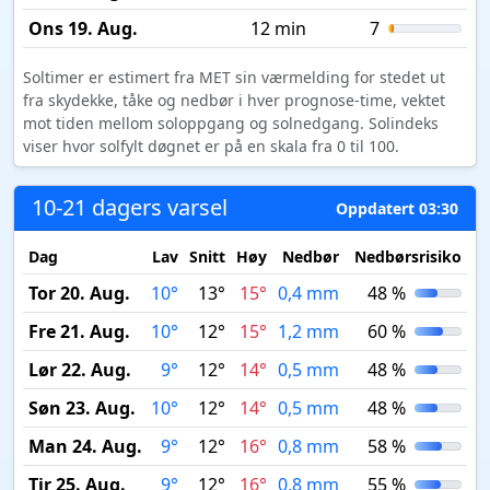
Ons 19. Aug.
12 min
7
Soltimer er estimert fra MET sin værmelding for stedet ut
fra skydekke, tåke og nedbør i hver prognose-time, vektet
mot tiden mellom soloppgang og solnedgang. Solindeks
viser hvor solfylt døgnet er på en skala fra 0 til 100.
10-21 dagers varsel
Oppdatert 03:30
Dag
Lav
Snitt
Høy
Nedbør
Nedbørsrisiko
M
Tor 20. Aug.
10°
13°
15°
0,4 mm
48 %
Fre 21. Aug.
10°
12°
15°
1,2 mm
60 %
Lør 22. Aug.
9°
12°
14°
0,5 mm
48 %
Søn 23. Aug.
10°
12°
14°
0,5 mm
48 %
Man 24. Aug.
9°
12°
16°
0,8 mm
58 %
Tir 25. Aug.
9°
12°
16°
0,8 mm
55 %