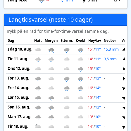
I dag 14:00
1,1 mm
3 m/s
Langtidsvarsel (neste 10 dager)
Trykk på en rad for time-for-time-varsel samme dag.
Dag
Natt
Morgen
Etterm.
Kveld
Høy/lav
Nedbør
Vind
I dag 10. aug.
15°
/
11°
15,3 mm
4
Tir 11. aug.
14°
/
11°
3,5 mm
6
Ons 12. aug.
15°
/
10°
-
4
Tor 13. aug.
17°
/
13°
-
1
Fre 14. aug.
16°
/
14°
-
1
Lør 15. aug.
15°
/
14°
-
3
Søn 16. aug.
13°
/
12°
-
3
Man 17. aug.
13°
/
10°
-
3
Tir 18. aug.
14°
/
10°
-
2