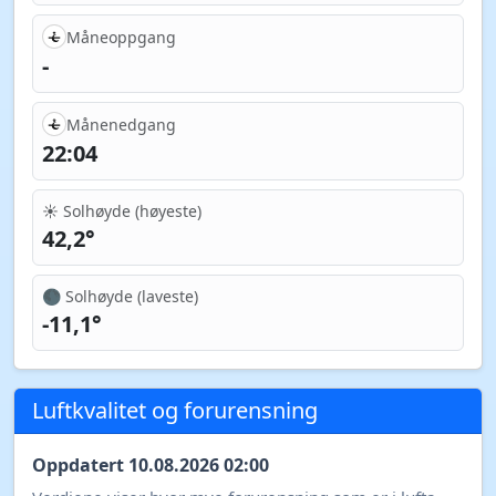
Måneoppgang
-
Månenedgang
22:04
☀️ Solhøyde (høyeste)
42,2°
🌑 Solhøyde (laveste)
-11,1°
Luftkvalitet og forurensning
Oppdatert 10.08.2026 02:00