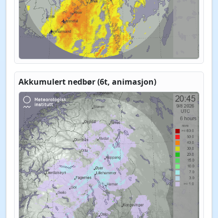
Akkumulert nedbør (6t, animasjon)