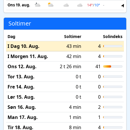
Ons 19. aug.
14°
/
10°
-
2
Soltimer
Dag
Soltimer
Solindeks
I Dag 10. Aug.
43 min
4
I Morgen 11. Aug.
42 min
4
Ons 12. Aug.
2 t 26 min
41
Tor 13. Aug.
0 t
0
Fre 14. Aug.
0 t
0
Lør 15. Aug.
0 t
0
Søn 16. Aug.
4 min
2
Man 17. Aug.
1 min
1
Tir 18. Aug.
8 min
4