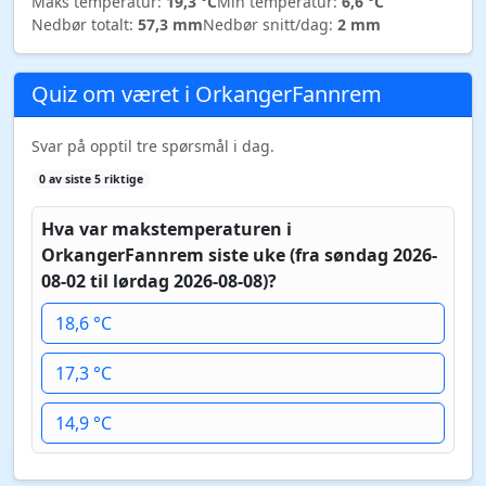
Maks temperatur:
19,3 °C
Min temperatur:
6,6 °C
Nedbør totalt:
57,3 mm
Nedbør snitt/dag:
2 mm
Quiz om været i OrkangerFannrem
Svar på opptil tre spørsmål i dag.
0 av siste 5 riktige
Hva var makstemperaturen i
OrkangerFannrem siste uke (fra søndag 2026-
08-02 til lørdag 2026-08-08)?
18,6 °C
17,3 °C
14,9 °C