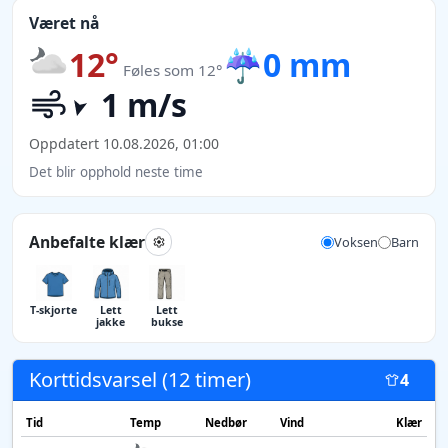
Været nå
12°
☔
0 mm
Føles som 12°
1 m/s
Oppdatert 10.08.2026, 01:00
Det blir opphold neste time
Anbefalte klær
Voksen
Barn
T-skjorte
Lett
Lett
jakke
bukse
Korttidsvarsel (12 timer)
4
Tid
Temp
Nedbør
Vind
Klær