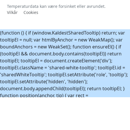
Temperaturdata kan være forsinket eller avrundet.
Vilkår
Cookies
(function () { if (window.KaldestSharedTooltip) return; var
tooltipEl = null; var htmlByAnchor = new WeakMap(); var
boundAnchors = new WeakSet(); function ensureEl() { if
(tooltipEl && document.body.contains(tooltipEl)) return
tooltipEl; tooltipEl = document.createElement('div');
tooltipEl.className = 'shared-white-tooltip'; tooltipEl.id =
'sharedWhiteTooltip'; tooltipEl.setAttribute('role', 'tooltip');
tooltipEl.setAttribute('hidden', 'hidden');
document.body.appendChild(tooltipEl); return tooltipEl; }
function position(anchor, tip) { var rect =
anchor.getBoundingClientRect(); var tipRect =
tip.getBoundingClientRect(); var vw = window.innerWidth
|| document.documentElement.clientWidth || 0; var vh =
window.innerHeight ||