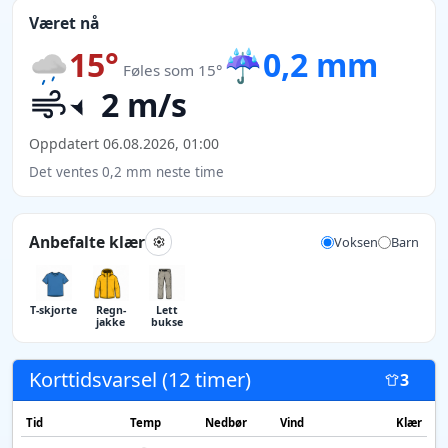
Været nå
15°
☔
0,2 mm
Føles som 15°
2 m/s
Oppdatert 06.08.2026, 01:00
Det ventes 0,2 mm neste time
Anbefalte klær
Voksen
Barn
T-skjorte
Regn­
Lett
jakke
bukse
Korttidsvarsel (12 timer)
3
Tid
Temp
Nedbør
Vind
Klær