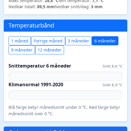
Maks temperatur:
28,8 °C
Min temperatur:
7,1 °C
Nedbør totalt:
89,5 mm
Nedbør snitt/dag:
3 mm
Temperaturbånd
1 måned
Forrige måned
3 måneder
6 måneder
9 måneder
12 måneder
Snittemperatur 6 måneder
Snitt 8,6 °C
Klimanormal 1991-2020
Snitt 8,9 °C
Blå farge betyr månedssnitt under 0 °C. Rød farge betyr
månedssnitt over 0 °C.