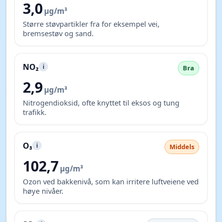
Verdiene viser hvor mye forurensning som er i lufta
akkurat nå. Grønn er bra, oransje betyr at du bør følge
med, og rød betyr høy belastning.
AQI
i
Middels
2
Samlet luftkvalitetsindeks. Lavere tall betyr renere
luft.
PM2.5
i
Bra
2,3
µg/m³
Svært fine partikler som kan trekke dypt ned i
lungene.
PM10
i
Bra