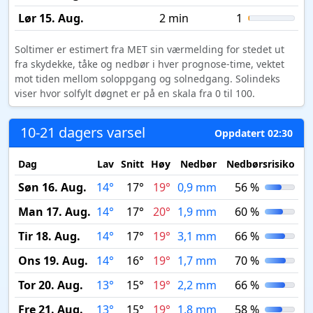
Lør 15. Aug.
2 min
1
Soltimer er estimert fra MET sin værmelding for stedet ut
fra skydekke, tåke og nedbør i hver prognose-time, vektet
mot tiden mellom soloppgang og solnedgang. Solindeks
viser hvor solfylt døgnet er på en skala fra 0 til 100.
10-21 dagers varsel
Oppdatert 02:30
Dag
Lav
Snitt
Høy
Nedbør
Nedbørsrisiko
M
Søn 16. Aug.
14°
17°
19°
0,9 mm
56 %
Man 17. Aug.
14°
17°
20°
1,9 mm
60 %
Tir 18. Aug.
14°
17°
19°
3,1 mm
66 %
Ons 19. Aug.
14°
16°
19°
1,7 mm
70 %
Tor 20. Aug.
13°
15°
19°
2,2 mm
66 %
Fre 21. Aug.
13°
15°
19°
1,8 mm
58 %