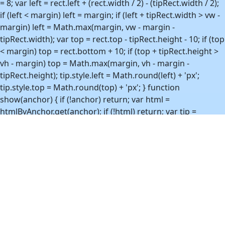
Temperaturdata kan være forsinket eller avrundet.
Vilkår
Cookies
(function () { if (window.KaldestSharedTooltip) return; var
tooltipEl = null; var htmlByAnchor = new WeakMap(); var
boundAnchors = new WeakSet(); function ensureEl() { if
(tooltipEl && document.body.contains(tooltipEl)) return
tooltipEl; tooltipEl = document.createElement('div');
tooltipEl.className = 'shared-white-tooltip'; tooltipEl.id =
'sharedWhiteTooltip'; tooltipEl.setAttribute('role', 'tooltip');
tooltipEl.setAttribute('hidden', 'hidden');
document.body.appendChild(tooltipEl); return tooltipEl; }
function position(anchor, tip) { var rect =
anchor.getBoundingClientRect(); var tipRect =
tip.getBoundingClientRect(); var vw = window.innerWidth
|| document.documentElement.clientWidth || 0; var vh =
window.innerHeight ||
document.documentElement.clientHeight || 0; var margin