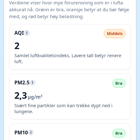
21:51
Måneoppgang
22:34
Månenedgang
16:49
☀️ Solhøyde (høyeste)
46,5°
🌑 Solhøyde (laveste)
-13,2°
Luftkvalitet og forurensning
Oppdatert 05.08.2026 20:00