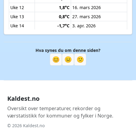
Desember
–
–
Kaldeste døgn i hver uke (historisk)
For hvert ukenummer: det kaldeste enkelt døgnet som
har inntruffet i den ukens periode i noe år.
Uke
Minimum
Dato for rekord
Uke 1
-9,9°C
4. jan. 2026
Uke 2
-13,2°C
8. jan. 2026
Uke 3
-2,2°C
13. jan. 2026
Uke 4
-9,1°C
25. jan. 2026
Uke 5
-12,0°C
26. jan. 2026
Uke 6
-12,1°C
3. feb. 2026
Uke 7
-11,9°C
13. feb. 2026
Uke 8
-11,0°C
19. feb. 2026
Uke 9
-1,9°C
24. feb. 2026
Uke 10
-0,5°C
8. mars 2026