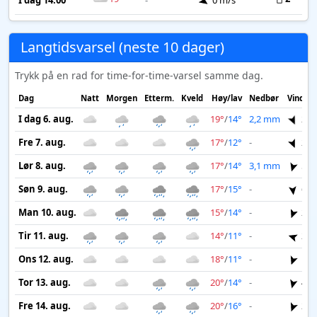
I dag 14:00
-
0 m/s
Langtidsvarsel (neste 10 dager)
Trykk på en rad for time-for-time-varsel samme dag.
Dag
Natt
Morgen
Etterm.
Kveld
Høy/lav
Nedbør
Vind
I dag 6. aug.
19°
/
14°
2,2 mm
2 m
Fre 7. aug.
17°
/
12°
-
2 m
Lør 8. aug.
17°
/
14°
3,1 mm
5 m
Søn 9. aug.
17°
/
15°
-
6 m
Man 10. aug.
15°
/
14°
-
2 m
Tir 11. aug.
14°
/
11°
-
2 m
Ons 12. aug.
18°
/
11°
-
1 m
Tor 13. aug.
20°
/
14°
-
4 m
Fre 14. aug.
20°
/
16°
-
2 m