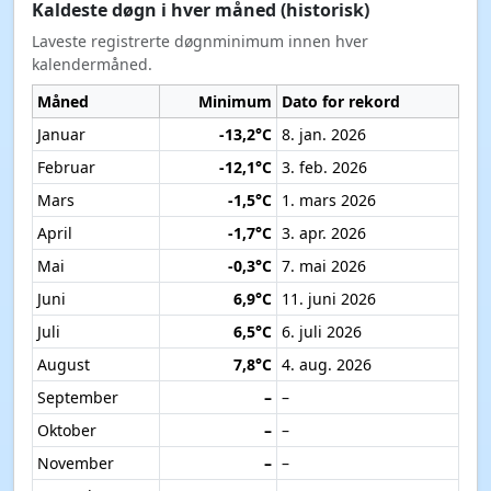
SO₂
i
Mangler data
Ikke tilgjengelig
Svoveldioksid fra enkelte industrikilder og
forbrenning.
Kulderekorder
Laveste døgnminimum på 6. august (alle år i
datasettet) for Odda
14,2°C
Rekorddato:
6. aug. 2026
· Årsspenn 2026–2026 (218
døgn)
For dagens dato i den lagrede serien (6. aug. 2026):
døgnminimum
14,2°C
.