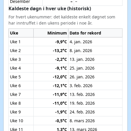
Kaldeste døgn i hver måned (historisk)
Laveste registrerte døgnminimum innen hver
kalendermåned.
Måned
Minimum
Dato for rekord
Januar
-13,2°C
8. jan. 2026
Februar
-12,1°C
3. feb. 2026
Mars
-1,5°C
1. mars 2026
April
-1,7°C
3. apr. 2026
Mai
-0,3°C
7. mai 2026
Juni
6,9°C
11. juni 2026
Juli
6,5°C
6. juli 2026
August
7,8°C
4. aug. 2026
September
–
–
Oktober
–
–
November
–
–