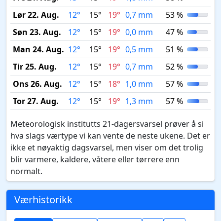
Lør 22. Aug.
12°
15°
19°
0,7 mm
53 %
Søn 23. Aug.
12°
15°
19°
0,0 mm
47 %
Man 24. Aug.
12°
15°
19°
0,5 mm
51 %
Tir 25. Aug.
12°
15°
19°
0,7 mm
52 %
Ons 26. Aug.
12°
15°
18°
1,0 mm
57 %
Tor 27. Aug.
12°
15°
19°
1,3 mm
57 %
Meteorologisk institutts 21-dagersvarsel prøver å si
hva slags værtype vi kan vente de neste ukene. Det er
ikke et nøyaktig dagsvarsel, men viser om det trolig
blir varmere, kaldere, våtere eller tørrere enn
normalt.
Værhistorikk