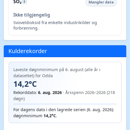
3,0
µg/m³
Større støvpartikler fra for eksempel vei,
bremsestøv og sand.
NO₂
i
Bra
2,9
µg/m³
Nitrogendioksid, ofte knyttet til eksos og tung
trafikk.
O₃
i
Middels
102,7
µg/m³
Ozon ved bakkenivå, som kan irritere luftveiene ved
høye nivåer.