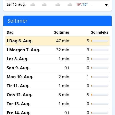
Lør 15. aug.
19°
/
16°
-
1 m
Soltimer
Dag
Soltimer
Solindeks
I Dag 6. Aug.
47 min
5
I Morgen 7. Aug.
32 min
3
Lør 8. Aug.
1 min
0
Søn 9. Aug.
0 t
0
Man 10. Aug.
2 min
1
Tir 11. Aug.
1 min
0
Ons 12. Aug.
8 min
5
Tor 13. Aug.
1 min
0
Fre 14. Aug.
0 t
0