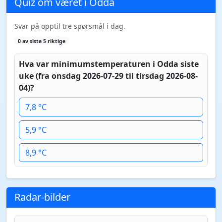
Quiz om været i Odda
Svar på opptil tre spørsmål i dag.
0 av siste 5 riktige
Hva var minimumstemperaturen i Odda siste
uke (fra onsdag 2026-07-29 til tirsdag 2026-08-
04)?
7,8 °C
5,9 °C
8,9 °C
Radar-bilder