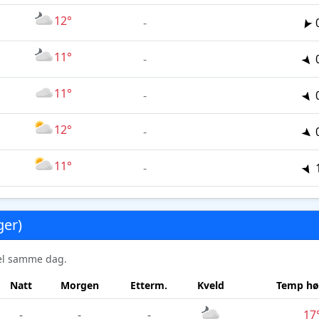
12°
-
11°
-
11°
-
12°
-
11°
-
ger)
sel samme dag.
Natt
Morgen
Etterm.
Kveld
Temp hø
-
-
-
17