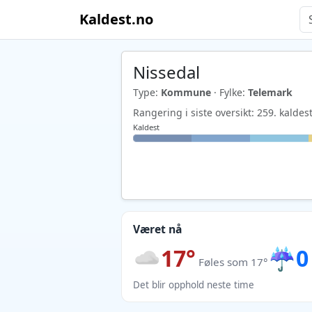
Kaldest.no
Nissedal
Type:
Kommune
· Fylke:
Telemark
Rangering i siste oversikt: 259. kald
Kaldest
Været nå
17°
☔
0
Føles som 17°
Det blir opphold neste time