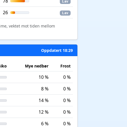
78
Lav
26
Lav
time, vektet mot tiden mellom
Oppdatert 18:29
siko
Mye nedbør
Frost
10 %
0 %
8 %
0 %
14 %
0 %
12 %
0 %
6 %
0 %