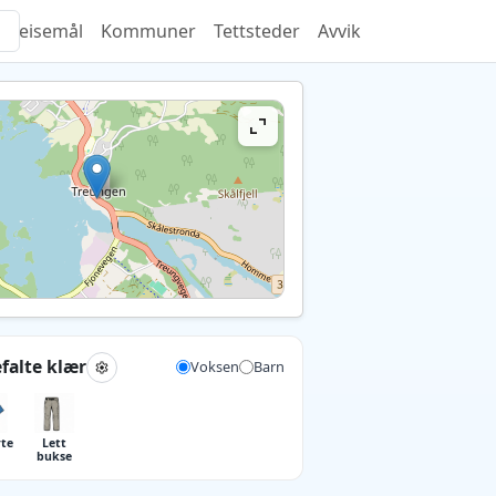
Reisemål
Kommuner
Tettsteder
Avvik
falte klær
Voksen
Barn
rte
Lett
bukse