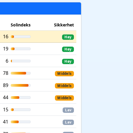
Solindeks
Sikkerhet
16
Høy
19
Høy
6
Høy
78
Middels
89
Middels
44
Middels
15
Lav
41
Lav