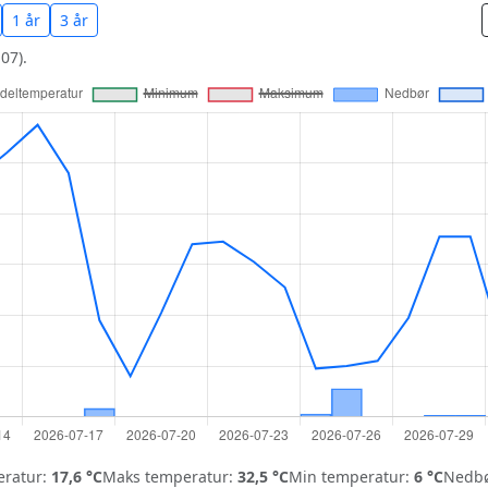
1 år
3 år
07).
ratur:
17,6 °C
Maks temperatur:
32,5 °C
Min temperatur:
6 °C
Nedbø