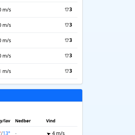
3
0 m/s
3
0 m/s
3
0 m/s
3
0 m/s
3
1 m/s
y/lav
Nedbør
Vind
°
/
13°
-
4 m/s