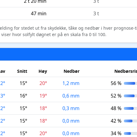
2 t 20 min
3 t
47 min
3 t
elding for stedet ut fra skydekke, tåke og nedbør i hver prognose-
ser hvor solfylt døgnet er på en skala fra 0 til 100.
Lav
Snitt
Høy
Nedbør
Nedbørsri
12°
15°
20°
1,2 mm
56 %
13°
16°
19°
0,6 mm
52 %
12°
15°
18°
0,3 mm
48 %
12°
15°
18°
0,0 mm
42 %
12°
15°
20°
0,0 mm
34 %