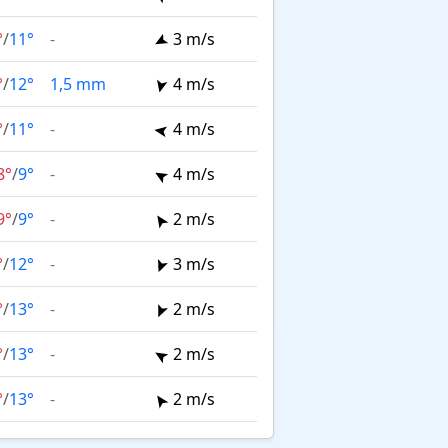
°
/
11°
-
3 m/s
°
/
12°
1,5 mm
4 m/s
°
/
11°
-
4 m/s
8°
/
9°
-
4 m/s
9°
/
9°
-
2 m/s
°
/
12°
-
3 m/s
°
/
13°
-
2 m/s
°
/
13°
-
2 m/s
°
/
13°
-
2 m/s