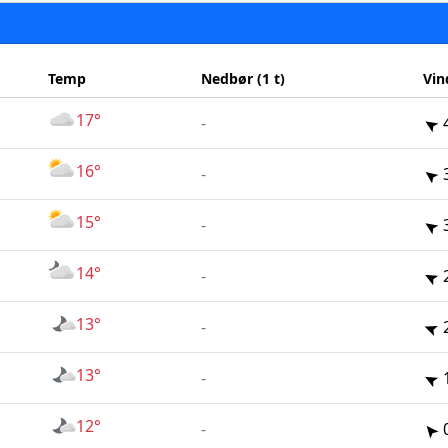
Temp
Nedbør (1 t)
Vin
17°
-
16°
-
15°
-
14°
-
13°
-
13°
-
12°
-