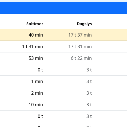
Soltimer
Dagslys
40 min
17 t 37 min
1 t 31 min
17 t 31 min
53 min
6 t 22 min
0 t
3 t
1 min
3 t
2 min
3 t
10 min
3 t
0 t
3 t