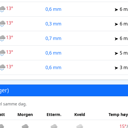
13°
0,6 mm
6 m
13°
0,3 mm
6 m
13°
0,7 mm
6 m
13°
0,6 mm
5 m
13°
0,6 mm
3 m
ger)
sel samme dag.
att
Morgen
Etterm.
Kveld
Temp høy
15°