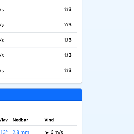
3
/s
3
/s
3
/s
3
/s
3
/s
/lav
Nedbør
Vind
/
13°
2,8 mm
6 m/s