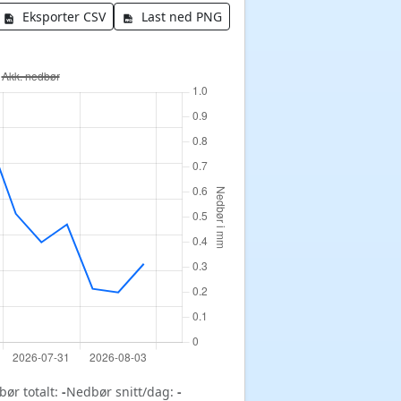
Eksporter CSV
Last ned PNG
ør totalt:
-
Nedbør snitt/dag:
-