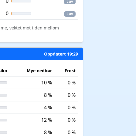
0
Lav
0
Lav
time, vektet mot tiden mellom
Oppdatert 19:29
siko
Mye nedbør
Frost
10 %
0 %
8 %
0 %
4 %
0 %
12 %
0 %
8 %
0 %