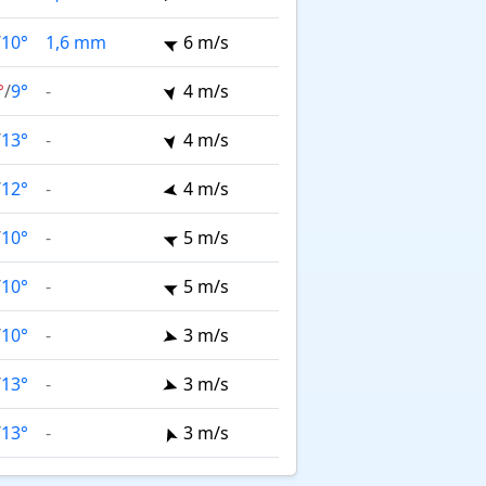
/
10°
1,6 mm
6 m/s
°
/
9°
-
4 m/s
/
13°
-
4 m/s
/
12°
-
4 m/s
/
10°
-
5 m/s
/
10°
-
5 m/s
/
10°
-
3 m/s
/
13°
-
3 m/s
/
13°
-
3 m/s