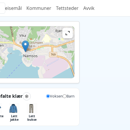
Reisemål
Kommuner
Tettsteder
Avvik
falte klær
Voksen
Barn
rte
Lett
Lett
jakke
bukse