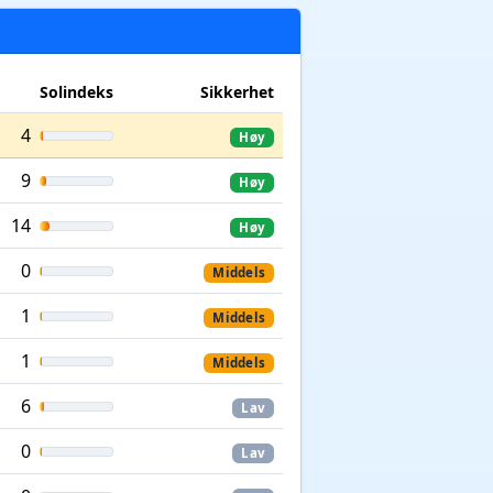
Solindeks
Sikkerhet
4
Høy
9
Høy
14
Høy
0
Middels
1
Middels
1
Middels
6
Lav
0
Lav