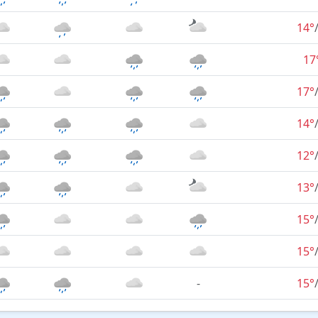
14°
17
17°
14°
12°
13°
15°
15°
-
15°