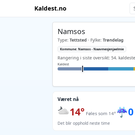
Kaldest.no
Namsos
Type:
Tettsted
· Fylke:
Trøndelag
Kommune: Namsos - Naavmesjenjaelmie
Rangering i siste oversikt: 54. kaldest
Kaldest
Været nå
14°
☔
0
Føles som 14°
Det blir opphold neste time