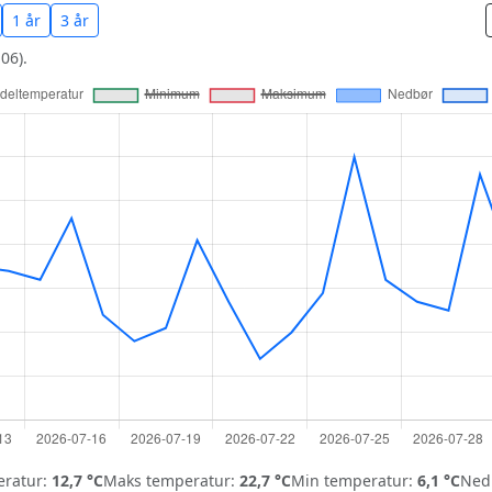
1 år
3 år
06).
ratur:
12,7 °C
Maks temperatur:
22,7 °C
Min temperatur:
6,1 °C
Nedb