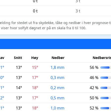
0 t
3 t
0 t
3 t
elding for stedet ut fra skydekke, tåke og nedbør i hver prognose-
ser hvor solfylt døgnet er på en skala fra 0 til 100.
Lav
Snitt
Høy
Nedbør
Nedbørsri
11°
13°
15°
1,8 mm
56 %
10°
13°
17°
0,3 mm
46 %
11°
14°
18°
0,2 mm
42 %
12°
13°
17°
0,5 mm
50 %
11°
13°
18°
1,0 mm
52 %