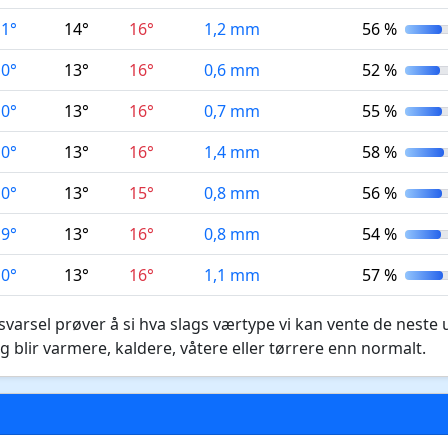
11°
14°
16°
1,2 mm
56 %
10°
13°
16°
0,6 mm
52 %
10°
13°
16°
0,7 mm
55 %
10°
13°
16°
1,4 mm
58 %
10°
13°
15°
0,8 mm
56 %
9°
13°
16°
0,8 mm
54 %
10°
13°
16°
1,1 mm
57 %
varsel prøver å si hva slags værtype vi kan vente de neste 
g blir varmere, kaldere, våtere eller tørrere enn normalt.