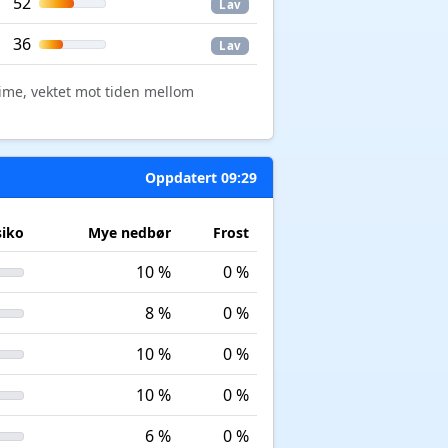
52
Lav
36
Lav
time, vektet mot tiden mellom
Oppdatert 09:29
siko
Mye nedbør
Frost
10 %
0 %
8 %
0 %
10 %
0 %
10 %
0 %
6 %
0 %