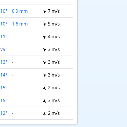
/
10°
0,9 mm
7 m/s
/
10°
1,6 mm
5 m/s
/
11°
-
4 m/s
°
/
9°
-
3 m/s
/
13°
-
3 m/s
/
14°
-
3 m/s
/
15°
-
2 m/s
/
15°
-
3 m/s
/
12°
-
2 m/s