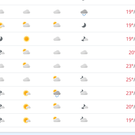
19°
19°
19°
20
23°
25°
23°
20°
19°