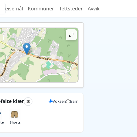
Reisemål
Kommuner
Tettsteder
Avvik
falte klær
Voksen
Barn
rte
Shorts