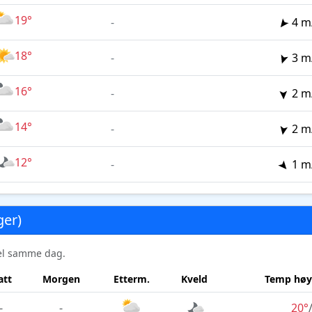
19°
-
4 m
18°
-
3 m
16°
-
2 m
14°
-
2 m
12°
-
1 m
ger)
sel samme dag.
att
Morgen
Etterm.
Kveld
Temp høy
-
-
20°