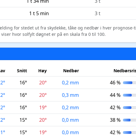
1 t 34 min
3 t
1 t 5 min
3 t
elding for stedet ut fra skydekke, tåke og nedbør i hver prognose-
ser hvor solfylt døgnet er på en skala fra 0 til 100.
Lav
Snitt
Høy
Nedbør
Nedbørsri
12°
16°
20°
0,2 mm
46 %
12°
16°
20°
0,3 mm
44 %
12°
16°
19°
0,2 mm
42 %
12°
15°
20°
0,0 mm
38 %
11°
15°
19°
0,0 mm
42 %