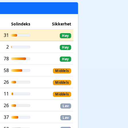
Solindeks
Sikkerhet
31
Høy
2
Høy
78
Høy
58
Middels
26
Middels
11
Middels
26
Lav
37
Lav