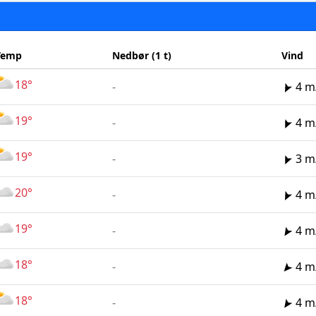
Temp
Nedbør (1 t)
Vind
18°
-
4 m
19°
-
4 m
19°
-
3 m
20°
-
4 m
19°
-
4 m
18°
-
4 m
18°
-
4 m