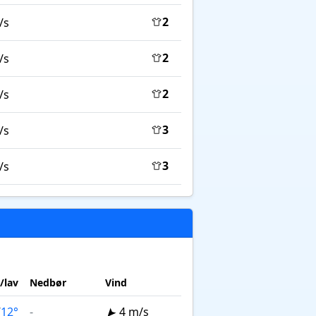
2
/s
2
/s
2
/s
3
/s
3
/s
/lav
Nedbør
Vind
/
12°
-
4 m/s