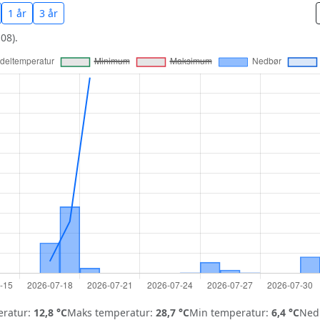
1 år
3 år
08).
ratur:
12,8 °C
Maks temperatur:
28,7 °C
Min temperatur:
6,4 °C
Nedb