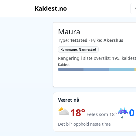
Kaldest.no
Maura
Type:
Tettsted
· Fylke:
Akershus
Kommune: Nannestad
Rangering i siste oversikt: 195. kaldes
Kaldest
Været nå
18°
☔
0
Føles som 18°
Det blir opphold neste time