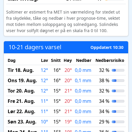
Soltimer er estimert fra MET sin værmelding for stedet ut
fra skydekke, tåke og nedbør i hver prognose-time, vektet
mot tiden mellom soloppgang og solnedgang. Solindeks
viser hvor solfylt døgnet er på en skala fra 0 til 100.
10-21 dagers varsel
Oppdatert 10:30
Dag
Lav
Snitt
Høy
Nedbør
Nedbørsrisiko
M
Tir 18. Aug.
12°
16°
20°
0,0 mm
32 %
Ons 19. Aug.
12°
16°
20°
0,1 mm
38 %
Tor 20. Aug.
12°
15°
21°
0,0 mm
32 %
Fre 21. Aug.
11°
15°
20°
0,0 mm
34 %
Lør 22. Aug.
11°
15°
21°
0,0 mm
34 %
Søn 23. Aug.
10°
15°
19°
0,0 mm
29 %