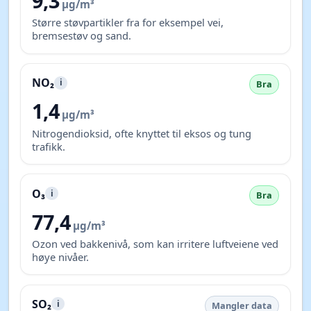
9,3
µg/m³
Større støvpartikler fra for eksempel vei,
bremsestøv og sand.
NO₂
i
Bra
1,4
µg/m³
Nitrogendioksid, ofte knyttet til eksos og tung
trafikk.
O₃
i
Bra
77,4
µg/m³
Ozon ved bakkenivå, som kan irritere luftveiene ved
høye nivåer.
SO₂
i
Mangler data