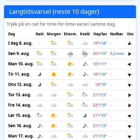
Langtidsvarsel (neste 10 dager)
Trykk på en rad for time-for-time-varsel samme dag.
Dag
Natt
Morgen
Etterm.
Kveld
Høy/lav
Nedbør
Vind
I dag 8. aug.
-
19°
/
14°
-
5 m
Søn 9. aug.
20°
/
15°
5,3 mm
4 m
Man 10. aug.
16°
/
11°
-
5 m
Tir 11. aug.
18°
/
10°
-
4 m
Ons 12. aug.
19°
/
9°
-
2 m
Tor 13. aug.
21°
/
13°
-
2 m
Fre 14. aug.
23°
/
15°
-
2 m
Lør 15. aug.
21°
/
15°
-
4 m
Søn 16. aug.
21°
/
13°
-
4 m
Man 17. aug.
21°
/
13°
-
2 m