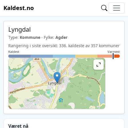
Kaldest.no
Lyngdal
Type:
Kommune
· Fylke:
Agder
Rangering i siste oversikt: 336. kaldeste av 357 kommuner
Kaldest
Varmest
Været nå