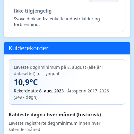
Ikke tilgjengelig
Svoveldioksid fra enkelte industrikilder og
forbrenning.
Kulderekorder
Laveste døgnminimum på 8. august (alle år i
datasettet) for Lyngdal
10,9°C
Rekorddato:
8. aug. 2023
· Årsspenn 2017–2026
(3497 døgn)
Kaldeste døgn i hver måned (historisk)
Laveste registrerte døgnminimum innen hver
kalendermåned.