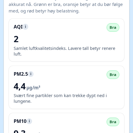
akkurat nå. Grønn er bra, oransje betyr at du bør følge
med, og rød betyr høy belastning.
AQI
i
Bra
2
Samlet luftkvalitetsindeks. Lavere tall betyr renere
luft.
PM2.5
i
Bra
4,4
µg/m³
Svært fine partikler som kan trekke dypt ned i
lungene.
PM10
i
Bra