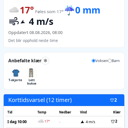
17°
☔
0 mm
Føles som 17°
4 m/s
Oppdatert 08.08.2026, 08:00
Det blir opphold neste time
Anbefalte klær
Voksen
Barn
T-skjorte
Lett
bukse
Korttidsvarsel (12 timer)
2
Tid
Temp
Nedbør
Vind
Klær
17°
2
I dag 10:00
-
4 m/s