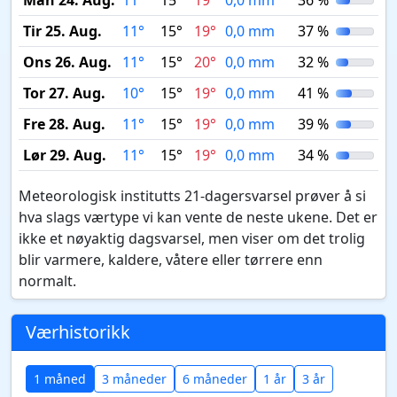
Man 24. Aug.
11°
15°
19°
0,0 mm
36 %
Tir 25. Aug.
11°
15°
19°
0,0 mm
37 %
Ons 26. Aug.
11°
15°
20°
0,0 mm
32 %
Tor 27. Aug.
10°
15°
19°
0,0 mm
41 %
Fre 28. Aug.
11°
15°
19°
0,0 mm
39 %
Lør 29. Aug.
11°
15°
19°
0,0 mm
34 %
Meteorologisk institutts 21-dagersvarsel prøver å si
hva slags værtype vi kan vente de neste ukene. Det er
ikke et nøyaktig dagsvarsel, men viser om det trolig
blir varmere, kaldere, våtere eller tørrere enn
normalt.
Værhistorikk
1 måned
3 måneder
6 måneder
1 år
3 år