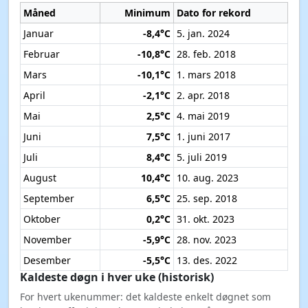
Måned
Minimum
Dato for rekord
Januar
-8,4°C
5. jan. 2024
Februar
-10,8°C
28. feb. 2018
Mars
-10,1°C
1. mars 2018
April
-2,1°C
2. apr. 2018
Mai
2,5°C
4. mai 2019
Juni
7,5°C
1. juni 2017
Juli
8,4°C
5. juli 2019
August
10,4°C
10. aug. 2023
September
6,5°C
25. sep. 2018
Oktober
0,2°C
31. okt. 2023
November
-5,9°C
28. nov. 2023
Desember
-5,5°C
13. des. 2022
Kaldeste døgn i hver uke (historisk)
For hvert ukenummer: det kaldeste enkelt døgnet som