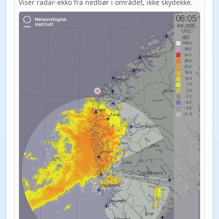
Viser radar-ekko fra nedbør i området, ikke skydekke.