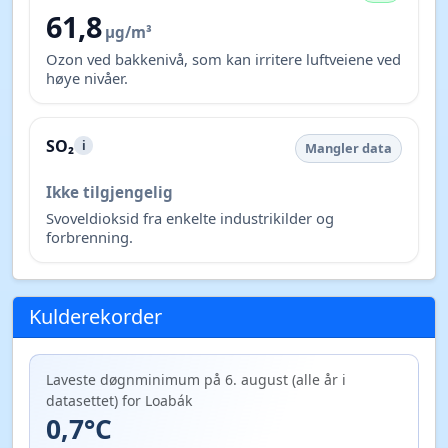
61,8
µg/m³
Ozon ved bakkenivå, som kan irritere luftveiene ved
høye nivåer.
SO₂
i
Mangler data
Ikke tilgjengelig
Svoveldioksid fra enkelte industrikilder og
forbrenning.
Kulderekorder
Laveste døgnminimum på 6. august (alle år i
datasettet) for Loabák
0,7°C