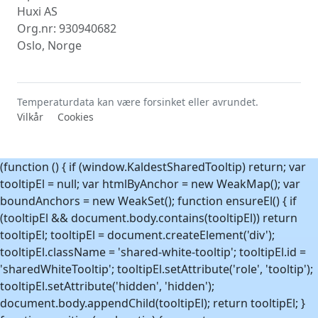
Huxi AS
Uke 37
-2,7°C
15. sep. 2023
Org.nr: 930940682
Uke 38
-3,9°C
20. sep. 2022
Oslo, Norge
Uke 39
-6,1°C
28. sep. 2024
Uke 40
-7,7°C
3. okt. 2019
Uke 41
-10,1°C
8. okt. 2024
Temperaturdata kan være forsinket eller avrundet.
Vilkår
Cookies
Uke 42
-13,4°C
20. okt. 2019
Uke 43
-13,4°C
25. okt. 2022
Uke 44
-15,9°C
2. nov. 2023
(function () { if (window.KaldestSharedTooltip) return; var
tooltipEl = null; var htmlByAnchor = new WeakMap(); var
Uke 45
-25,9°C
10. nov. 2019
boundAnchors = new WeakSet(); function ensureEl() { if
Uke 46
-25,8°C
11. nov. 2019
(tooltipEl && document.body.contains(tooltipEl)) return
Uke 47
-24,7°C
22. nov. 2025
tooltipEl; tooltipEl = document.createElement('div');
Uke 48
-22,8°C
1. des. 2021
tooltipEl.className = 'shared-white-tooltip'; tooltipEl.id =
'sharedWhiteTooltip'; tooltipEl.setAttribute('role', 'tooltip');
Uke 49
-22,7°C
2. des. 2025
tooltipEl.setAttribute('hidden', 'hidden');
Uke 50
-20,5°C
13. des. 2022
document.body.appendChild(tooltipEl); return tooltipEl; }
Uke 51
-24,1°C
23. des. 2023