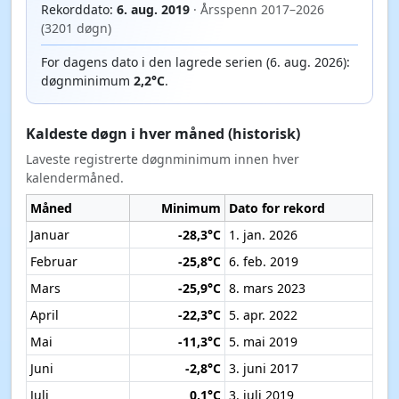
Rekorddato:
6. aug. 2019
· Årsspenn 2017–2026
(3201 døgn)
For dagens dato i den lagrede serien (6. aug. 2026):
døgnminimum
2,2°C
.
Kaldeste døgn i hver måned (historisk)
Laveste registrerte døgnminimum innen hver
kalendermåned.
Måned
Minimum
Dato for rekord
Januar
-28,3°C
1. jan. 2026
Februar
-25,8°C
6. feb. 2019
Mars
-25,9°C
8. mars 2023
April
-22,3°C
5. apr. 2022
Mai
-11,3°C
5. mai 2019
Juni
-2,8°C
3. juni 2017
Juli
0,1°C
3. juli 2019