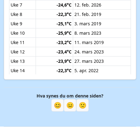
Uke 7
-24,6°C
12. feb. 2026
Uke 8
-22,3°C
21. feb. 2019
Uke 9
-25,1°C
3. mars 2019
Uke 10
-25,9°C
8. mars 2023
Uke 11
-23,2°C
11. mars 2019
Uke 12
-23,4°C
24. mars 2023
Uke 13
-23,9°C
27. mars 2023
Uke 14
-22,3°C
5. apr. 2022
Uke 15
-16,3°C
11. apr. 2019
Uke 16
-15,6°C
18. apr. 2017
Hva synes du om denne siden?
Uke 17
-15,8°C
26. apr. 2025
😊
😐
🙁
Uke 18
-11,3°C
5. mai 2019
Uke 19
-10,8°C
9. mai 2017
Uke 20
-8,1°C
14. mai 2020
Uke 21
-4,9°C
19. mai 2020