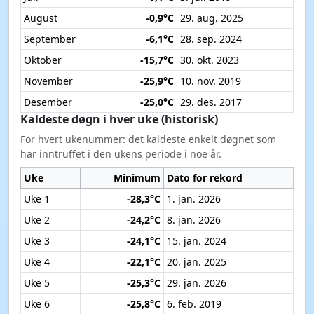
August
-0,9°C
29. aug. 2025
September
-6,1°C
28. sep. 2024
Oktober
-15,7°C
30. okt. 2023
November
-25,9°C
10. nov. 2019
Desember
-25,0°C
29. des. 2017
Kaldeste døgn i hver uke (historisk)
For hvert ukenummer: det kaldeste enkelt døgnet som
har inntruffet i den ukens periode i noe år.
Uke
Minimum
Dato for rekord
Uke 1
-28,3°C
1. jan. 2026
Uke 2
-24,2°C
8. jan. 2026
Uke 3
-24,1°C
15. jan. 2024
Uke 4
-22,1°C
20. jan. 2025
Uke 5
-25,3°C
29. jan. 2026
Uke 6
-25,8°C
6. feb. 2019