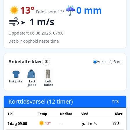
13°
☔
0 mm
Føles som 13°
1 m/s
Oppdatert 06.08.2026, 07:00
Det blir opphold neste time
Anbefalte klær
Voksen
Barn
T-skjorte
Lett
Lett
jakke
bukse
Korttidsvarsel (12 timer)
3
Tid
Temp
Nedbør
Vind
Klær
13°
3
I dag 09:00
-
1 m/s