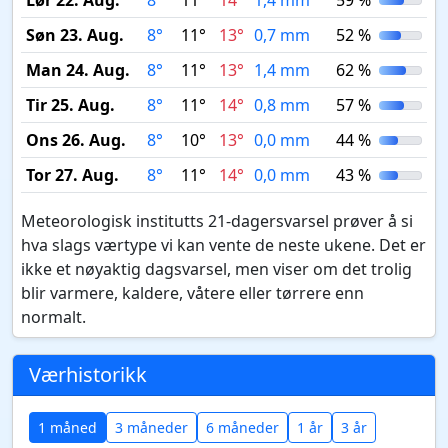
Lør 22. Aug.
8°
11°
14°
1,4 mm
59 %
Søn 23. Aug.
8°
11°
13°
0,7 mm
52 %
Man 24. Aug.
8°
11°
13°
1,4 mm
62 %
Tir 25. Aug.
8°
11°
14°
0,8 mm
57 %
Ons 26. Aug.
8°
10°
13°
0,0 mm
44 %
Tor 27. Aug.
8°
11°
14°
0,0 mm
43 %
Meteorologisk institutts 21-dagersvarsel prøver å si
hva slags værtype vi kan vente de neste ukene. Det er
ikke et nøyaktig dagsvarsel, men viser om det trolig
blir varmere, kaldere, våtere eller tørrere enn
normalt.
Værhistorikk
1 måned
3 måneder
6 måneder
1 år
3 år