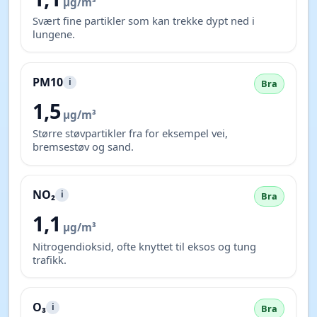
µg/m³
Svært fine partikler som kan trekke dypt ned i
lungene.
PM10
i
Bra
1,5
µg/m³
Større støvpartikler fra for eksempel vei,
bremsestøv og sand.
NO₂
i
Bra
1,1
µg/m³
Nitrogendioksid, ofte knyttet til eksos og tung
trafikk.
O₃
i
Bra