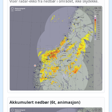
Viser radar-ekko fra nedbør i området, ikke skydekke.
Akkumulert nedbør (6t, animasjon)