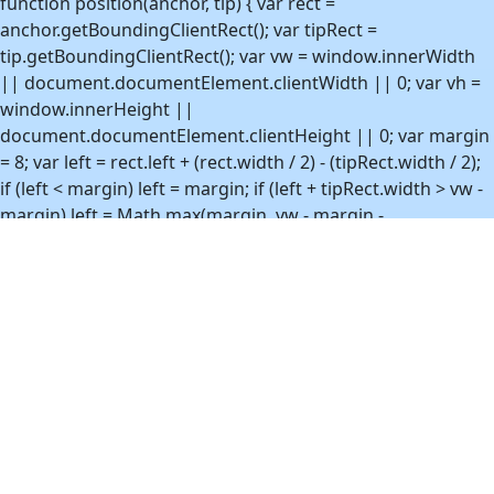
function position(anchor, tip) { var rect =
Uke 52
-25,0°C
29. des. 2017
anchor.getBoundingClientRect(); var tipRect =
tip.getBoundingClientRect(); var vw = window.innerWidth
Uke 53
-13,6°C
2. jan. 2021
|| document.documentElement.clientWidth || 0; var vh =
window.innerHeight ||
document.documentElement.clientHeight || 0; var margin
= 8; var left = rect.left + (rect.width / 2) - (tipRect.width / 2);
if (left < margin) left = margin; if (left + tipRect.width > vw -
margin) left = Math.max(margin, vw - margin -
tipRect.width); var top = rect.top - tipRect.height - 10; if (top
< margin) top = rect.bottom + 10; if (top + tipRect.height >
vh - margin) top = Math.max(margin, vh - margin -
tipRect.height); tip.style.left = Math.round(left) + 'px';
tip.style.top = Math.round(top) + 'px'; } function
show(anchor) { if (!anchor) return; var html =
htmlByAnchor.get(anchor); if (!html) return; var tip =
ensureEl(); tip.innerHTML = html;
tip.removeAttribute('hidden'); position(anchor, tip); }
function hide() { if (!tooltipEl) return;