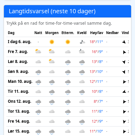
Langtidsvarsel (neste 10 dager)
Trykk på en rad for time-for-time-varsel samme dag.
Dag
Natt
Morgen
Etterm.
Kveld
Høy/lav
Nedbør
Vind
I dag 6. aug.
-
18°
/
11°
-
3 m
Fre 7. aug.
16°
/
9°
-
3 m
Lør 8. aug.
13°
/
8°
-
2 m
Søn 9. aug.
13°
/
10°
-
5 m
Man 10. aug.
12°
/
11°
-
5 m
Tir 11. aug.
10°
/
8°
-
4 m
Ons 12. aug.
8°
/
7°
-
5 m
Tor 13. aug.
11°
/
8°
-
4 m
Fre 14. aug.
12°
/
9°
-
3 m
Lør 15. aug.
11°
/
10°
-
2 m