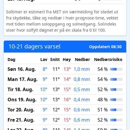
Soltimer er estimert fra MET sin værmelding for stedet ut
fra skydekke, tåke og nedbør i hver prognose-time, vektet
mot tiden mellom soloppgang og solnedgang. Solindeks
viser hvor solfylt døgnet er på en skala fra 0 til 100.
10-21 dagers varsel
Oppdatert 08:30
Dag
Lav
Snitt
Høy
Nedbør
Nedbørsrisiko
M
Søn 16. Aug.
8°
11°
13°
1,0 mm
54 %
Man 17. Aug.
9°
11°
14°
0,8 mm
54 %
Tir 18. Aug.
10°
13°
15°
0,5 mm
52 %
Ons 19. Aug.
10°
13°
16°
0,4 mm
48 %
Tor 20. Aug.
9°
12°
15°
0,6 mm
51 %
Fre 21. Aug.
9°
12°
15°
0,6 mm
52 %