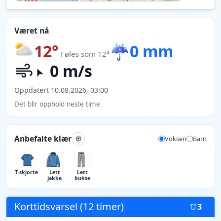
Været nå
12°
☔
0 mm
Føles som 12°
0 m/s
Oppdatert 10.08.2026, 03:00
Det blir opphold neste time
Anbefalte klær
Voksen
Barn
T-skjorte
Lett
Lett
jakke
bukse
Korttidsvarsel (12 timer)
3