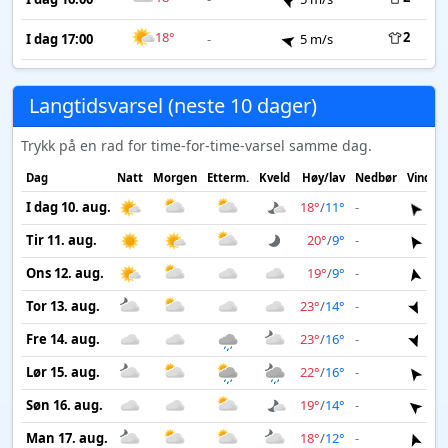
18°
2
I dag 17:00
-
5 m/s
Langtidsvarsel (neste 10 dager)
Trykk på en rad for time-for-time-varsel samme dag.
Dag
Natt
Morgen
Etterm.
Kveld
Høy/lav
Nedbør
Vind
I dag 10. aug.
18°
/
11°
-
6 m
Tir 11. aug.
20°
/
9°
-
5 m
Ons 12. aug.
19°
/
9°
-
2 m
Tor 13. aug.
23°
/
14°
-
2 m
Fre 14. aug.
23°
/
16°
-
2 m
Lør 15. aug.
22°
/
16°
-
2 m
Søn 16. aug.
19°
/
14°
-
2 m
Man 17. aug.
18°
/
12°
-
2 m