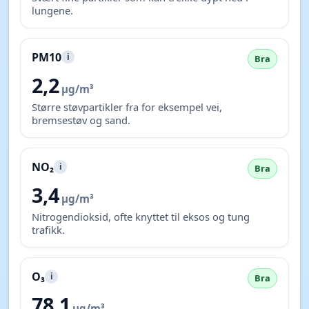
lungene.
PM10
i
Bra
2,2
µg/m³
Større støvpartikler fra for eksempel vei,
bremsestøv og sand.
NO₂
i
Bra
3,4
µg/m³
Nitrogendioksid, ofte knyttet til eksos og tung
trafikk.
O₃
i
Bra
78,1
µg/m³