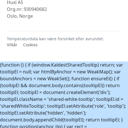
Huxi AS
Org.nr: 930940682
Oslo, Norge
Temperaturdata kan være forsinket eller avrundet.
Vilkår
Cookies
(function () { if (window.KaldestSharedTooltip) return; var
tooltipEl = null; var htmlByAnchor = new WeakMap(); var
boundAnchors = new WeakSet(); function ensureEl() { if
(tooltipEl && document.body.contains(tooltipEl)) return
tooltipEl; tooltipEl = document.createElement('div');
tooltipEl.className = 'shared-white-tooltip'; tooltipEl.id =
'sharedWhiteTooltip'; tooltipEl.setAttribute('role', 'tooltip');
tooltipEl.setAttribute('hidden', 'hidden');
document.body.appendChild(tooltipEl); return tooltipEl; }
function position(anchor, tip) { var rect =