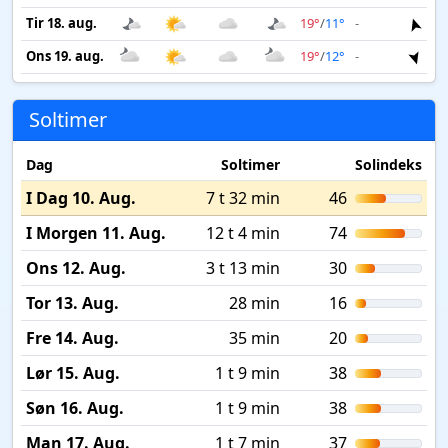
Tir 18. aug.
19°
/
11°
-
2 m
Ons 19. aug.
19°
/
12°
-
2 m
Soltimer
Dag
Soltimer
Solindeks
I Dag 10. Aug.
7 t 32 min
46
I Morgen 11. Aug.
12 t 4 min
74
Ons 12. Aug.
3 t 13 min
30
Tor 13. Aug.
28 min
16
Fre 14. Aug.
35 min
20
Lør 15. Aug.
1 t 9 min
38
Søn 16. Aug.
1 t 9 min
38
Man 17. Aug.
1 t 7 min
37