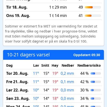
Tir 18. Aug.
1 t 29 min
49
Ons 19. Aug.
1 t 14 min
41
Soltimer er estimert fra MET sin værmelding for stedet ut
fra skydekke, tåke og nedbør i hver prognose-time, vektet
mot tiden mellom soloppgang og solnedgang. Solindeks
viser hvor solfylt døgnet er på en skala fra 0 til 100.
10-21 dagers varsel
Oppdatert 05:30
Dag
Lav
Snitt
Høy
Nedbør
Nedbørsrisiko
M
Tor 20. Aug.
11°
15°
19°
0,2 mm
44 %
Fre 21. Aug.
11°
15°
19°
0,1 mm
42 %
Lør 22. Aug.
10°
14°
19°
0,0 mm
30 %
Søn 23. Aug.
10°
14°
18°
0,0 mm
34 %
Man 24. Aug.
10°
14°
19°
0,0 mm
45 %