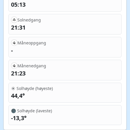
05:13
Solnedgang
21:31
Måneoppgang
-
Månenedgang
21:23
☀️ Solhøyde (høyeste)
44,4°
🌑 Solhøyde (laveste)
-13,3°