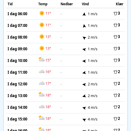
Tid
Temp
Nedbør
Vind
Klær
11°
3
I dag 06:00
-
1 m/s
11°
3
I dag 07:00
-
1 m/s
13°
3
I dag 08:00
-
2 m/s
13°
3
I dag 09:00
-
1 m/s
15°
3
I dag 10:00
-
1 m/s
16°
2
I dag 11:00
-
1 m/s
17°
2
I dag 12:00
-
2 m/s
18°
2
I dag 13:00
-
2 m/s
18°
2
I dag 14:00
-
4 m/s
18°
2
I dag 15:00
-
4 m/s
18°
2
I dag 16:00
-
5 m/s