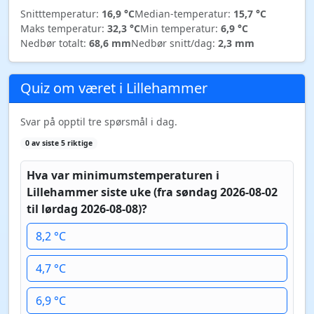
Snitttemperatur:
16,9 °C
Median-temperatur:
15,7 °C
Maks temperatur:
32,3 °C
Min temperatur:
6,9 °C
Nedbør totalt:
68,6 mm
Nedbør snitt/dag:
2,3 mm
Quiz om været i Lillehammer
Svar på opptil tre spørsmål i dag.
0 av siste 5 riktige
Hva var minimumstemperaturen i
Lillehammer siste uke (fra søndag 2026-08-02
til lørdag 2026-08-08)?
8,2 °C
4,7 °C
6,9 °C