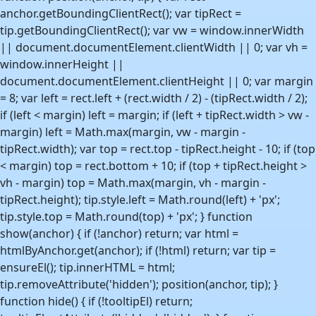
anchor.getBoundingClientRect(); var tipRect =
tip.getBoundingClientRect(); var vw = window.innerWidth
|| document.documentElement.clientWidth || 0; var vh =
window.innerHeight ||
document.documentElement.clientHeight || 0; var margin
= 8; var left = rect.left + (rect.width / 2) - (tipRect.width / 2);
if (left < margin) left = margin; if (left + tipRect.width > vw -
margin) left = Math.max(margin, vw - margin -
tipRect.width); var top = rect.top - tipRect.height - 10; if (top
< margin) top = rect.bottom + 10; if (top + tipRect.height >
vh - margin) top = Math.max(margin, vh - margin -
tipRect.height); tip.style.left = Math.round(left) + 'px';
tip.style.top = Math.round(top) + 'px'; } function
show(anchor) { if (!anchor) return; var html =
htmlByAnchor.get(anchor); if (!html) return; var tip =
ensureEl(); tip.innerHTML = html;
tip.removeAttribute('hidden'); position(anchor, tip); }
function hide() { if (!tooltipEl) return;