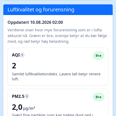
Luftkvalitet og forurensning
Oppdatert 10.08.2026 02:00
Verdiene viser hvor mye forurensning som er i lufta
akkurat nå. Grønn er bra, oransje betyr at du bør følge
med, og rød betyr høy belastning.
AQI
i
Bra
2
Samlet luftkvalitetsindeks. Lavere tall betyr renere
luft.
PM2.5
i
Bra
2,0
µg/m³
Svært fine partikler som kan trekke dypt ned i