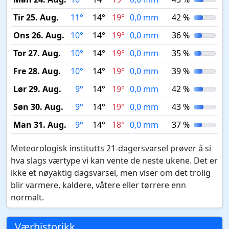
Tir 25. Aug.
11°
14°
19°
0,0 mm
42 %
Ons 26. Aug.
10°
14°
19°
0,0 mm
36 %
Tor 27. Aug.
10°
14°
19°
0,0 mm
35 %
Fre 28. Aug.
10°
14°
19°
0,0 mm
39 %
Lør 29. Aug.
9°
14°
19°
0,0 mm
42 %
Søn 30. Aug.
9°
14°
19°
0,0 mm
43 %
Man 31. Aug.
9°
14°
18°
0,0 mm
37 %
Meteorologisk institutts 21-dagersvarsel prøver å si
hva slags værtype vi kan vente de neste ukene. Det er
ikke et nøyaktig dagsvarsel, men viser om det trolig
blir varmere, kaldere, våtere eller tørrere enn
normalt.
Værhistorikk