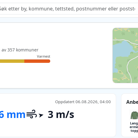
Quiz
ste av 357 kommuner
Varmest
Anbe
Oppdatert 06.08.2026, 04:00
,6 mm
3 m/s
Lang
erme
top