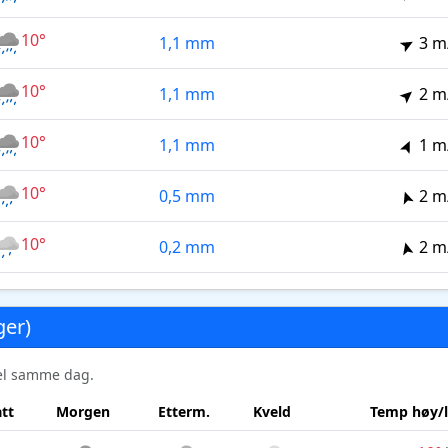
10°
1,1 mm
3 m
10°
1,1 mm
2 m
10°
1,1 mm
1 m
10°
0,5 mm
2 m
10°
0,2 mm
2 m
ger)
sel samme dag.
tt
Morgen
Etterm.
Kveld
Temp høy/