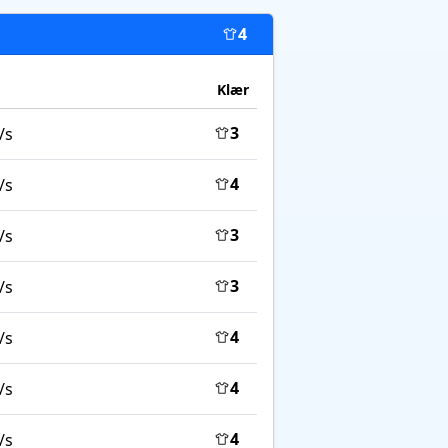
4
Klær
3
/s
4
/s
3
/s
3
/s
4
/s
4
/s
4
/s