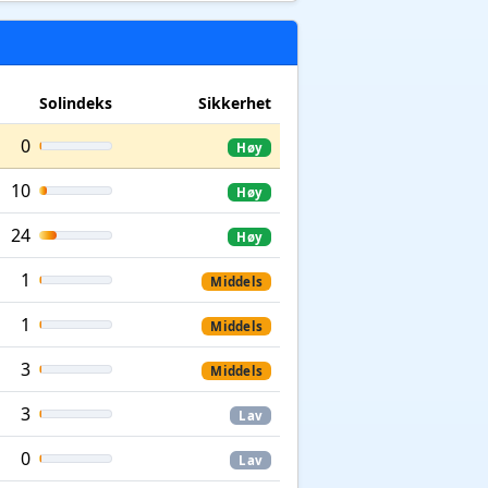
Solindeks
Sikkerhet
0
Høy
10
Høy
24
Høy
1
Middels
1
Middels
3
Middels
3
Lav
0
Lav