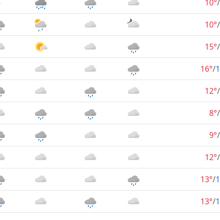
-
10°
/
10°
/
15°
/
16°
/
1
12°
/
8°
/
9°
/
12°
/
13°
/
1
13°
/
1