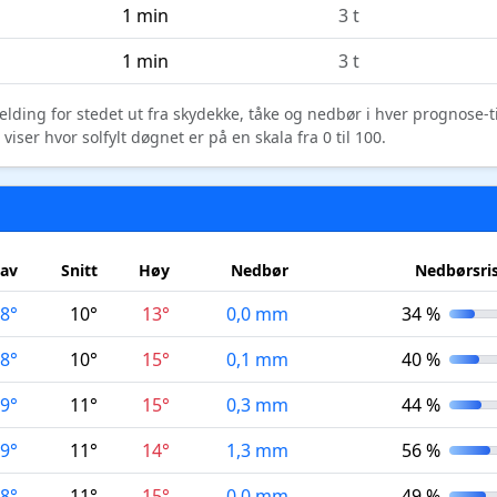
1 min
3 t
1 min
3 t
elding for stedet ut fra skydekke, tåke og nedbør i hver prognose-
ser hvor solfylt døgnet er på en skala fra 0 til 100.
av
Snitt
Høy
Nedbør
Nedbørsri
8°
10°
13°
0,0 mm
34 %
8°
10°
15°
0,1 mm
40 %
9°
11°
15°
0,3 mm
44 %
9°
11°
14°
1,3 mm
56 %
8°
11°
15°
0,0 mm
49 %