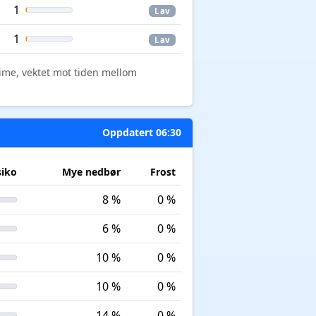
1
Lav
1
Lav
time, vektet mot tiden mellom
Oppdatert 06:30
siko
Mye nedbør
Frost
8 %
0 %
6 %
0 %
10 %
0 %
10 %
0 %
14 %
0 %