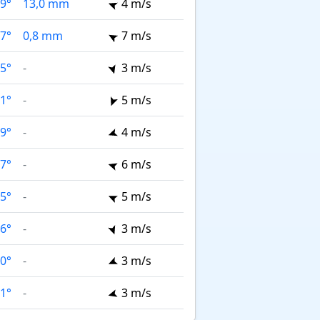
9°
13,0 mm
4 m/s
7°
0,8 mm
7 m/s
5°
-
3 m/s
1°
-
5 m/s
9°
-
4 m/s
7°
-
6 m/s
5°
-
5 m/s
6°
-
3 m/s
0°
-
3 m/s
1°
-
3 m/s