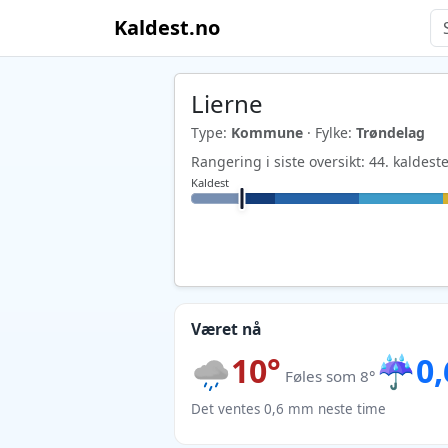
Kaldest.no
Lierne
Type:
Kommune
· Fylke:
Trøndelag
Rangering i siste oversikt: 44. kalde
Kaldest
Været nå
10°
☔
0
Føles som 8°
Det ventes 0,6 mm neste time