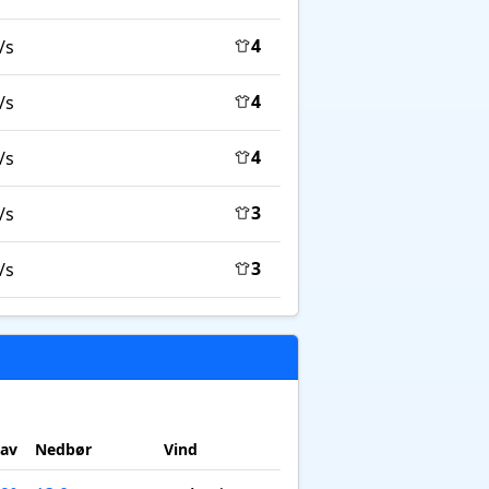
4
/s
4
/s
4
/s
3
/s
3
/s
lav
Nedbør
Vind