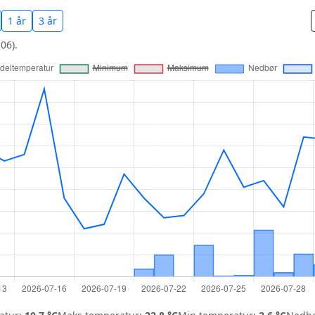
1 år
3 år
06).