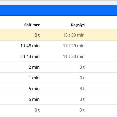
Soltimer
Dagslys
0 t
15 t 59 min
1 t 48 min
17 t 29 min
2 t 43 min
11 t 30 min
2 min
3 t
1 min
3 t
5 min
3 t
5 min
3 t
0 t
3 t