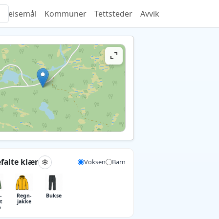
Reisemål
Kommuner
Tettsteder
Avvik
falte klær
Voksen
Barn
­
Regn­
Bukse
t
jakke
p