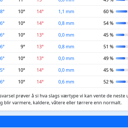
8°
10°
14°
1,1 mm
60 %
6°
10°
14°
0,8 mm
54 %
6°
10°
13°
0,0 mm
45 %
6°
9°
13°
0,8 mm
51 %
6°
10°
13°
0,0 mm
49 %
5°
10°
14°
0,0 mm
45 %
6°
10°
14°
0,6 mm
52 %
varsel prøver å si hva slags værtype vi kan vente de neste 
g blir varmere, kaldere, våtere eller tørrere enn normalt.