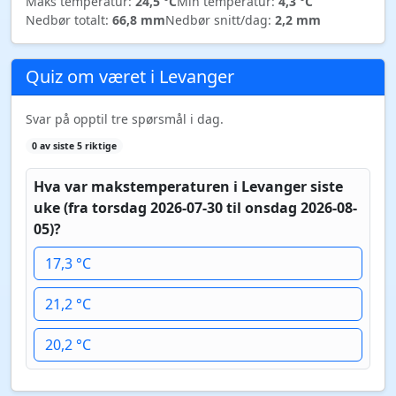
Maks temperatur:
24,5 °C
Min temperatur:
4,3 °C
Nedbør totalt:
66,8 mm
Nedbør snitt/dag:
2,2 mm
Quiz om været i Levanger
Svar på opptil tre spørsmål i dag.
0 av siste 5 riktige
Hva var makstemperaturen i Levanger siste
uke (fra torsdag 2026-07-30 til onsdag 2026-08-
05)?
17,3 °C
21,2 °C
20,2 °C