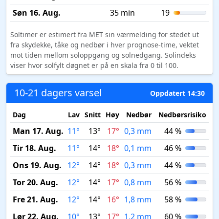
Søn 16. Aug.
35 min
19
Soltimer er estimert fra MET sin værmelding for stedet ut
fra skydekke, tåke og nedbør i hver prognose-time, vektet
mot tiden mellom soloppgang og solnedgang. Solindeks
viser hvor solfylt døgnet er på en skala fra 0 til 100.
10-21 dagers varsel
Oppdatert 14:30
Dag
Lav
Snitt
Høy
Nedbør
Nedbørsrisiko
M
Man 17. Aug.
11°
13°
17°
0,3 mm
44 %
Tir 18. Aug.
11°
14°
18°
0,1 mm
46 %
Ons 19. Aug.
12°
14°
18°
0,3 mm
44 %
Tor 20. Aug.
12°
14°
17°
0,8 mm
56 %
Fre 21. Aug.
12°
14°
16°
1,8 mm
58 %
Lør 22. Aug.
10°
13°
17°
1,2 mm
60 %