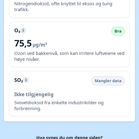
Nitrogendioksid, ofte knyttet til eksos og tung
trafikk.
O₃
i
Bra
75,5
µg/m³
Ozon ved bakkenivå, som kan irritere luftveiene ved
høye nivåer.
SO₂
i
Mangler data
Ikke tilgjengelig
Svoveldioksid fra enkelte industrikilder og
forbrenning.
Hva synes du om denne siden?