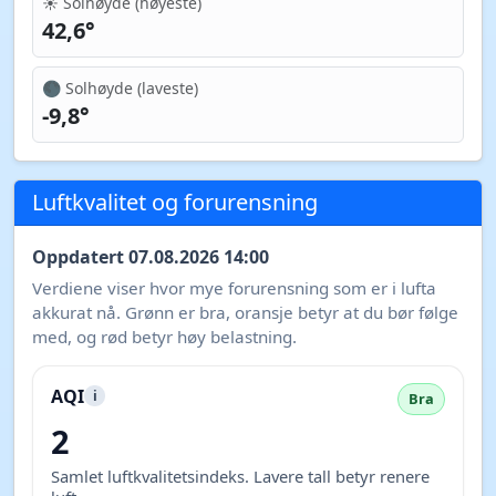
☀️ Solhøyde (høyeste)
42,6°
🌑 Solhøyde (laveste)
-9,8°
Luftkvalitet og forurensning
Oppdatert 07.08.2026 14:00
Verdiene viser hvor mye forurensning som er i lufta
akkurat nå. Grønn er bra, oransje betyr at du bør følge
med, og rød betyr høy belastning.
AQI
i
Bra
2
Samlet luftkvalitetsindeks. Lavere tall betyr renere