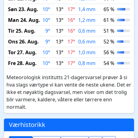
Søn 23. Aug.
10°
13°
17°
1,4 mm
65 %
Man 24. Aug.
10°
13°
16°
1,2 mm
61 %
Tir 25. Aug.
9°
13°
16°
0,6 mm
51 %
Ons 26. Aug.
9°
13°
17°
0,6 mm
52 %
Tor 27. Aug.
10°
13°
17°
1,0 mm
56 %
Fre 28. Aug.
10°
13°
17°
0,8 mm
54 %
Meteorologisk institutts 21-dagersvarsel prøver å si
hva slags værtype vi kan vente de neste ukene. Det er
ikke et nøyaktig dagsvarsel, men viser om det trolig
blir varmere, kaldere, våtere eller tørrere enn
normalt.
Værhistorikk