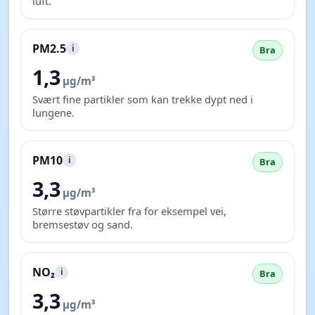
luft.
PM2.5
i
Bra
1,3
µg/m³
Svært fine partikler som kan trekke dypt ned i
lungene.
PM10
i
Bra
3,3
µg/m³
Større støvpartikler fra for eksempel vei,
bremsestøv og sand.
NO₂
i
Bra
3,3
µg/m³