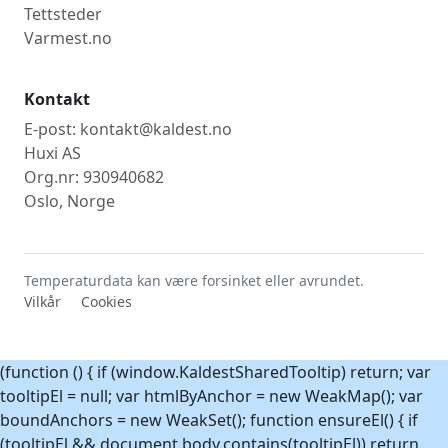
Tettsteder
Varmest.no
Kontakt
E-post: kontakt@kaldest.no
Huxi AS
Org.nr: 930940682
Oslo, Norge
Temperaturdata kan være forsinket eller avrundet.
Vilkår
Cookies
(function () { if (window.KaldestSharedTooltip) return; var
tooltipEl = null; var htmlByAnchor = new WeakMap(); var
boundAnchors = new WeakSet(); function ensureEl() { if
(tooltipEl && document.body.contains(tooltipEl)) return