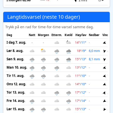
I morgen 02:00
-
2 m/s
Langtidsvarsel (neste 10 dager)
Trykk på en rad for time-for-time-varsel samme dag.
Dag
Natt
Morgen
Etterm.
Kveld
Høy/lav
Nedbør
Vind
I dag 7. aug.
-
-
14°
/
11°
-
5 m
Lør 8. aug.
18°
/
9°
6,0 mm
4 m
Søn 9. aug.
15°
/
13°
8,1 mm
5 m
Man 10. aug.
13°
/
12°
-
5 m
Tir 11. aug.
11°
/
10°
-
7 m
Ons 12. aug.
14°
/
10°
-
5 m
Tor 13. aug.
17°
/
12°
-
2 m
Fre 14. aug.
17°
/
14°
-
3 m
Lør 15. aug.
15°
/
13°
-
3 m