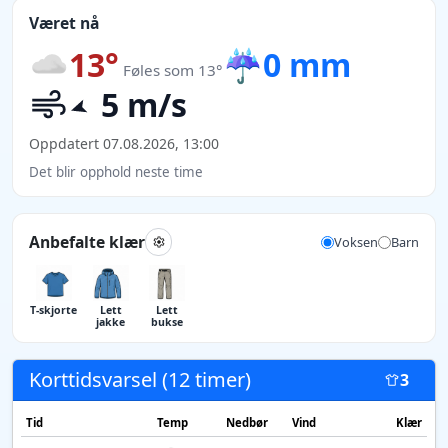
Været nå
13°
☔
0 mm
Føles som 13°
5 m/s
Oppdatert 07.08.2026, 13:00
Det blir opphold neste time
Anbefalte klær
Voksen
Barn
T-skjorte
Lett
Lett
jakke
bukse
Korttidsvarsel (12 timer)
3
Tid
Temp
Nedbør
Vind
Klær