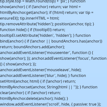
tip.style.top = Math.round(top) + 'px'; } function
show(anchor) { if (!anchor) return; var html =
htmlByAnchor.get(anchor); if (!html) return; var tip =
ensureEl(); tip.innerHTML = html;
tip.removeAttribute('hidden'); position(anchor, tip); }
function hide() { if (!tooltipEl) return;
tooltipEl.setAttribute('hidden', 'hidden'); } function
bind(anchor) { if (!anchor || boundAnchors.has(anchor))
return; boundAnchors.add(anchor);
anchor.addEventListener('mouseenter', function () {
show(anchor); }); anchor.addEventListener('focus', function
() { show(anchor); });
anchor.addEventListener('mouseleave', hide);
anchor.addEventListener('blur', hide); } function
setHtml(anchor, html) { if (!anchor) return;
htmlByAnchor.set(anchor, String(html || '')); } function
clear(anchor) { if (!anchor) return;
htmlByAnchor.delete(anchor); hide(); }
window.addEventListener('scroll', hide, { passive: true });