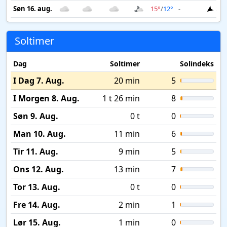
Søn 16. aug.
15°
/
12°
-
2 m
Soltimer
Dag
Soltimer
Solindeks
I Dag 7. Aug.
20 min
5
I Morgen 8. Aug.
1 t 26 min
8
Søn 9. Aug.
0 t
0
Man 10. Aug.
11 min
6
Tir 11. Aug.
9 min
5
Ons 12. Aug.
13 min
7
Tor 13. Aug.
0 t
0
Fre 14. Aug.
2 min
1
Lør 15. Aug.
1 min
0