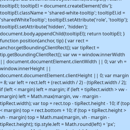
tooltipEl; tooltipEl = document.createElement('div');
tooltipEl.className = 'shared-white-tooltip'; tooltipEl.id =
'sharedWhiteTooltip'; tooltipEl.setAttribute('role', 'tooltip');
tooltipEl.setAttribute('hidden', 'hidden');
document.body.appendChild(tooltipEl); return tooltipEl; }
function position(anchor, tip) { var rect =
anchor.getBoundingClientRect(); var tipRect =
tip.getBoundingClientRect(); var vw = window.innerWidth
|| document.documentElement.clientWidth || 0; var vh =
window.innerHeight ||
document.documentElement.clientHeight || 0; var margin
= 8; var left = rect.left + (rect.width / 2) - (tipRect.width / 2);
if (left < margin) left = margin; if (left + tipRect.width > vw -
margin) left = Math.max(margin, vw - margin -
tipRect.width); var top = rect.top - tipRect.height - 10; if (top
< margin) top = rect.bottom + 10; if (top + tipRect.height >
vh - margin) top = Math.max(margin, vh - margin -
tipRect.height); tip.style.left = Math.round(left) + 'px';