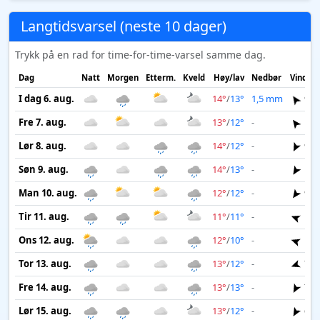
Langtidsvarsel (neste 10 dager)
Trykk på en rad for time-for-time-varsel samme dag.
Dag
Natt
Morgen
Etterm.
Kveld
Høy/lav
Nedbør
Vind
I dag 6. aug.
14°
/
13°
1,5 mm
9 m
Fre 7. aug.
13°
/
12°
-
11 
Lør 8. aug.
14°
/
12°
-
9 m
Søn 9. aug.
14°
/
13°
-
10 
Man 10. aug.
12°
/
12°
-
9 m
Tir 11. aug.
11°
/
11°
-
10 
Ons 12. aug.
12°
/
10°
-
10 
Tor 13. aug.
13°
/
12°
-
7 m
Fre 14. aug.
13°
/
13°
-
7 m
Lør 15. aug.
13°
/
12°
-
6 m