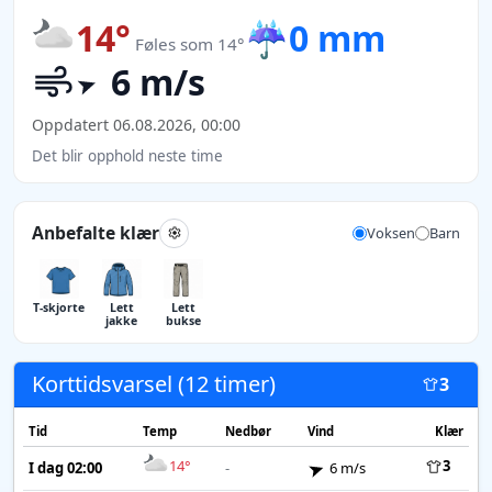
14°
☔
0 mm
Føles som 14°
6 m/s
Oppdatert 06.08.2026, 00:00
Det blir opphold neste time
Anbefalte klær
Voksen
Barn
T-skjorte
Lett
Lett
jakke
bukse
Korttidsvarsel (12 timer)
3
Tid
Temp
Nedbør
Vind
Klær
14°
3
I dag 02:00
-
6 m/s