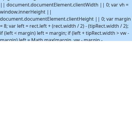
|| document.documentElement.clientWidth || 0; var vh =
window.innerHeight ||
document.documentElement.clientHeight || 0; var margin
= 8; var left = rect.left + (rect.width / 2) - (tipRect.width / 2);
if (left < margin) left = margin; if (left + tipRect.width > vw -
margin) left = Math.max(margin, vw - margin -
tipRect.width); var top = rect.top - tipRect.height - 10; if (top
< margin) top = rect.bottom + 10; if (top + tipRect.height >
vh - margin) top = Math.max(margin, vh - margin -
tipRect.height); tip.style.left = Math.round(left) + 'px';
tip.style.top = Math.round(top) + 'px'; } function
show(anchor) { if (!anchor) return; var html =
htmlByAnchor.get(anchor); if (!html) return; var tip =
ensureEl(); tip.innerHTML = html;
tip.removeAttribute('hidden'); position(anchor, tip); }
function hide() { if (!tooltipEl) return;
tooltipEl.setAttribute('hidden', 'hidden'); } function
bind(anchor) { if (!anchor || boundAnchors.has(anchor))
return; boundAnchors.add(anchor);