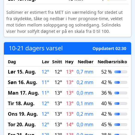
Soltimer er estimert fra MET sin værmelding for stedet ut
fra skydekke, tåke og nedbør i hver prognose-time, vektet
mot tiden mellom soloppgang og solnedgang. Solindeks
viser hvor solfylt døgnet er på en skala fra 0 til 100.
10-21 dagers varsel
Oppdatert 02:30
Dag
Lav
Snitt
Høy
Nedbør
Nedbørsrisiko
M
Lør 15. Aug.
12°
12°
13°
0,7 mm
52 %
Søn 16. Aug.
11°
12°
13°
0,2 mm
42 %
Man 17. Aug.
11°
13°
13°
0,0 mm
36 %
Tir 18. Aug.
12°
13°
13°
0,1 mm
40 %
Ons 19. Aug.
12°
13°
13°
0,2 mm
42 %
Tor 20. Aug.
12°
13°
14°
0,0 mm
45 %