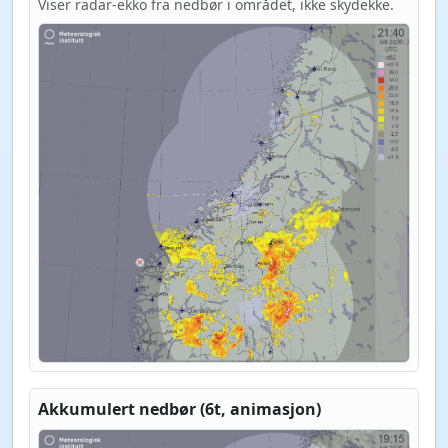
Viser radar-ekko fra nedbør i området, ikke skydekke.
Akkumulert nedbør (6t, animasjon)