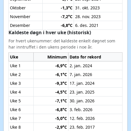
Oktober
-1,3°C
31. okt. 2023
November
-7,2°C
28. nov. 2023
Desember
-6,8°C
6. des. 2021
Kaldeste døgn i hver uke (historisk)
For hvert ukenummer: det kaldeste enkelt døgnet som
har inntruffet i den ukens periode i noe år.
Uke
Minimum
Dato for rekord
Uke 1
-6,9°C
2. jan. 2024
Uke 2
-6,1°C
7. jan. 2026
Uke 3
-9,3°C
17. jan. 2024
Uke 4
-4,5°C
23. jan. 2025
Uke 5
-7,1°C
30. jan. 2026
Uke 6
-6,8°C
3. feb. 2026
Uke 7
-5,0°C
12. feb. 2026
Uke 8
-2,9°C
23. feb. 2017