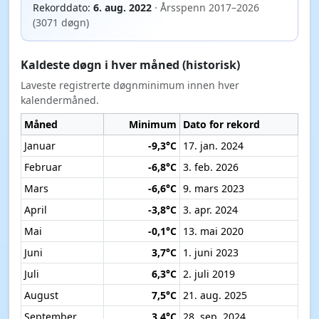
Rekorddato:
6. aug. 2022
· Årsspenn 2017–2026
(3071 døgn)
Kaldeste døgn i hver måned (historisk)
Laveste registrerte døgnminimum innen hver
kalendermåned.
Måned
Minimum
Dato for rekord
Januar
-9,3°C
17. jan. 2024
Februar
-6,8°C
3. feb. 2026
Mars
-6,6°C
9. mars 2023
April
-3,8°C
3. apr. 2024
Mai
-0,1°C
13. mai 2020
Juni
3,7°C
1. juni 2023
Juli
6,3°C
2. juli 2019
August
7,5°C
21. aug. 2025
September
3,4°C
28. sep. 2024