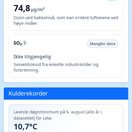
74,8
µg/m³
Ozon ved bakkenivå, som kan irritere luftveiene ved
høye nivåer.
SO₂
i
Mangler data
Ikke tilgjengelig
Svoveldioksid fra enkelte industrikilder og
forbrenning.
Kulderekorder
Laveste døgnminimum på 6. august (alle år i
datasettet) for Leka
10,7°C