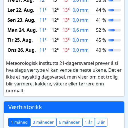
Fre 21. Aug.
12°
13°
13°
0,0 mm
38 %
Lør 22. Aug.
11°
12°
13°
0,0 mm
44 %
Søn 23. Aug.
11°
12°
13°
0,0 mm
41 %
Man 24. Aug.
11°
12°
13°
0,6 mm
52 %
Tir 25. Aug.
11°
12°
13°
0,0 mm
45 %
Ons 26. Aug.
11°
12°
13°
0,0 mm
40 %
Meteorologisk institutts 21-dagersvarsel prøver å si
hva slags værtype vi kan vente de neste ukene. Det er
ikke et nøyaktig dagsvarsel, men viser om det trolig
blir varmere, kaldere, våtere eller tørrere enn
normalt.
Værhistorikk
1 måned
3 måneder
6 måneder
1 år
3 år