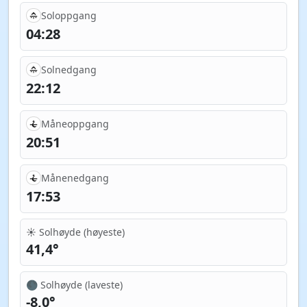
Soloppgang
04:28
Solnedgang
22:12
Måneoppgang
20:51
Månenedgang
17:53
☀️ Solhøyde (høyeste)
41,4°
🌑 Solhøyde (laveste)
-8,0°