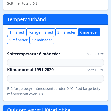
Soltimer totalt:
0 t
Temperaturbånd
1 måned
Forrige måned
3 måneder
6 måneder
9 måneder
12 måneder
Snittemperatur 6 måneder
Snitt 3,1 °C
Klimanormal 1991-2020
Snitt 1,5 °C
Blå farge betyr månedssnitt under 0 °C. Rød farge betyr
månedssnitt over 0 °C.
Quiz om været i Kárášjohka