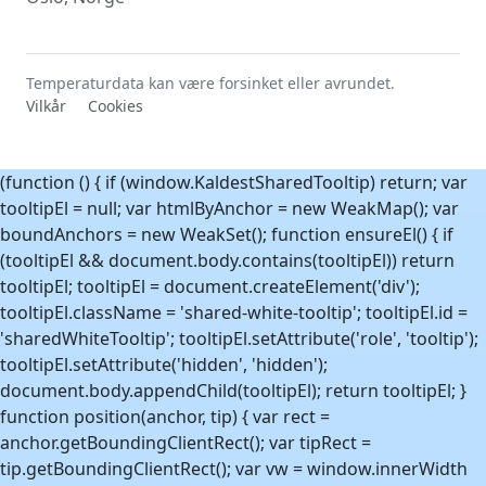
Uke 39
-9,7°C
23. sep. 2024
Uke 40
-12,7°C
7. okt. 2018
Uke 41
-13,7°C
8. okt. 2024
Temperaturdata kan være forsinket eller avrundet.
Vilkår
Cookies
Uke 42
-19,5°C
20. okt. 2019
Uke 43
-22,4°C
27. okt. 2019
Uke 44
-26,6°C
2. nov. 2019
(function () { if (window.KaldestSharedTooltip) return; var
tooltipEl = null; var htmlByAnchor = new WeakMap(); var
Uke 45
-32,5°C
10. nov. 2019
boundAnchors = new WeakSet(); function ensureEl() { if
Uke 46
-33,4°C
11. nov. 2019
(tooltipEl && document.body.contains(tooltipEl)) return
Uke 47
-32,5°C
23. nov. 2025
tooltipEl; tooltipEl = document.createElement('div');
Uke 48
-35,8°C
5. des. 2021
tooltipEl.className = 'shared-white-tooltip'; tooltipEl.id =
'sharedWhiteTooltip'; tooltipEl.setAttribute('role', 'tooltip');
Uke 49
-35,3°C
6. des. 2021
tooltipEl.setAttribute('hidden', 'hidden');
Uke 50
-35,9°C
13. des. 2022
document.body.appendChild(tooltipEl); return tooltipEl; }
Uke 51
-37,7°C
19. des. 2024
function position(anchor, tip) { var rect =
Uke 52
-38,8°C
27. des. 2020
anchor.getBoundingClientRect(); var tipRect =
tip.getBoundingClientRect(); var vw = window.innerWidth
Uke 53
-23,2°C
3. jan. 2021