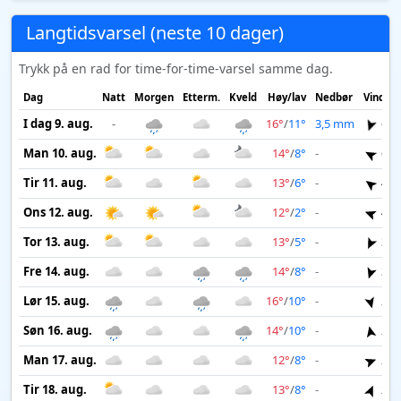
Langtidsvarsel (neste 10 dager)
Trykk på en rad for time-for-time-varsel samme dag.
Dag
Natt
Morgen
Etterm.
Kveld
Høy/lav
Nedbør
Vind
I dag 9. aug.
-
16°
/
11°
3,5 mm
6 m
Man 10. aug.
14°
/
8°
-
6 m
Tir 11. aug.
13°
/
6°
-
4 m
Ons 12. aug.
12°
/
2°
-
4 m
Tor 13. aug.
13°
/
5°
-
3 m
Fre 14. aug.
14°
/
8°
-
3 m
Lør 15. aug.
16°
/
10°
-
2 m
Søn 16. aug.
14°
/
10°
-
2 m
Man 17. aug.
12°
/
8°
-
2 m
Tir 18. aug.
13°
/
8°
-
2 m