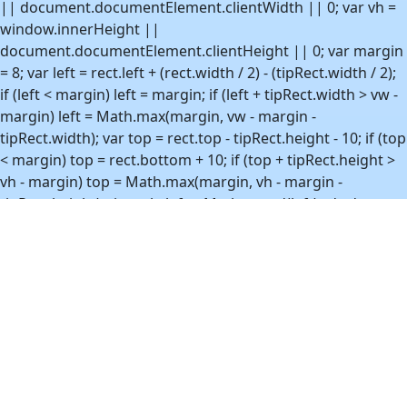
|| document.documentElement.clientWidth || 0; var vh =
window.innerHeight ||
document.documentElement.clientHeight || 0; var margin
= 8; var left = rect.left + (rect.width / 2) - (tipRect.width / 2);
if (left < margin) left = margin; if (left + tipRect.width > vw -
margin) left = Math.max(margin, vw - margin -
tipRect.width); var top = rect.top - tipRect.height - 10; if (top
< margin) top = rect.bottom + 10; if (top + tipRect.height >
vh - margin) top = Math.max(margin, vh - margin -
tipRect.height); tip.style.left = Math.round(left) + 'px';
tip.style.top = Math.round(top) + 'px'; } function
show(anchor) { if (!anchor) return; var html =
htmlByAnchor.get(anchor); if (!html) return; var tip =
ensureEl(); tip.innerHTML = html;
tip.removeAttribute('hidden'); position(anchor, tip); }
function hide() { if (!tooltipEl) return;
tooltipEl.setAttribute('hidden', 'hidden'); } function
bind(anchor) { if (!anchor || boundAnchors.has(anchor))
return; boundAnchors.add(anchor);