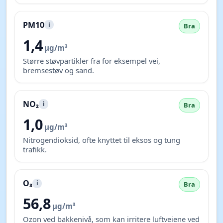
PM10
i
Bra
1,4
µg/m³
Større støvpartikler fra for eksempel vei,
bremsestøv og sand.
NO₂
i
Bra
1,0
µg/m³
Nitrogendioksid, ofte knyttet til eksos og tung
trafikk.
O₃
i
Bra
56,8
µg/m³
Ozon ved bakkenivå, som kan irritere luftveiene ved