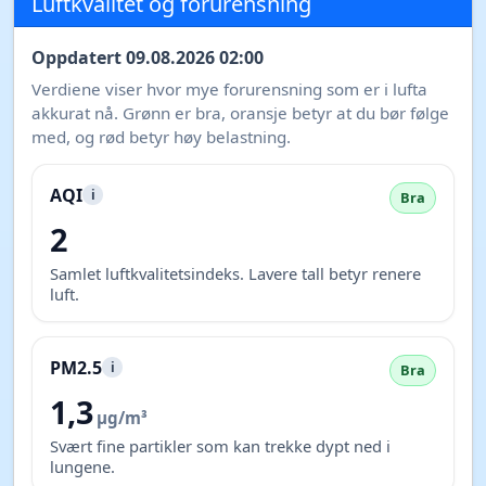
Luftkvalitet og forurensning
Oppdatert 09.08.2026 02:00
Verdiene viser hvor mye forurensning som er i lufta
akkurat nå. Grønn er bra, oransje betyr at du bør følge
med, og rød betyr høy belastning.
AQI
i
Bra
2
Samlet luftkvalitetsindeks. Lavere tall betyr renere
luft.
PM2.5
i
Bra
1,3
µg/m³
Svært fine partikler som kan trekke dypt ned i
lungene.