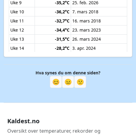
Uke 9
-35,2°C
25. feb. 2026
Uke 10
-36,2°C
7. mars 2018
Uke 11
-32,7°C
16. mars 2018
Uke 12
-34,4°C
23. mars 2023
Uke 13
-31,5°C
26. mars 2024
Uke 14
-28,2°C
3. apr. 2024
Uke 15
-18,9°C
6. apr. 2020
Uke 16
-19,2°C
18. apr. 2017
Hva synes du om denne siden?
Uke 17
-17,7°C
22. apr. 2025
😊
😐
🙁
Uke 18
-14,5°C
29. apr. 2025
Uke 19
-9,6°C
5. mai 2025
Uke 20
-7,3°C
15. mai 2017
Uke 21
-4,7°C
24. mai 2019
Kaldest.no
Uke 22
-3,4°C
31. mai 2017
Uke 23
-0,5°C
9. juni 2018
Oversikt over temperaturer, rekorder og