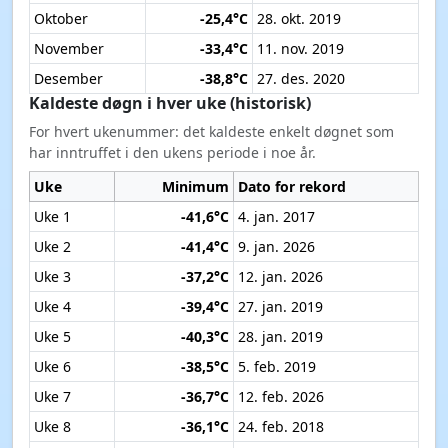
Oktober
-25,4°C
28. okt. 2019
November
-33,4°C
11. nov. 2019
Desember
-38,8°C
27. des. 2020
Kaldeste døgn i hver uke (historisk)
For hvert ukenummer: det kaldeste enkelt døgnet som
har inntruffet i den ukens periode i noe år.
Uke
Minimum
Dato for rekord
Uke 1
-41,6°C
4. jan. 2017
Uke 2
-41,4°C
9. jan. 2026
Uke 3
-37,2°C
12. jan. 2026
Uke 4
-39,4°C
27. jan. 2019
Uke 5
-40,3°C
28. jan. 2019
Uke 6
-38,5°C
5. feb. 2019
Uke 7
-36,7°C
12. feb. 2026
Uke 8
-36,1°C
24. feb. 2018