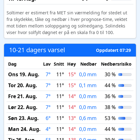
Soltimer er estimert fra MET sin værmelding for stedet ut
fra skydekke, tåke og nedbør i hver prognose-time, vektet
mot tiden mellom soloppgang og solnedgang. Solindeks
viser hvor solfylt døgnet er på en skala fra 0 til 100.
10-21 dagers varsel
Oppdatert 07:29
Dag
Lav
Snitt
Høy
Nedbør
Nedbørsrisiko
My
Ons 19. Aug.
7°
11°
15°
0,0 mm
30 %
Tor 20. Aug.
7°
11°
15°
0,1 mm
44 %
Fre 21. Aug.
7°
11°
14°
0,0 mm
36 %
Lør 22. Aug.
7°
11°
14°
0,0 mm
38 %
Søn 23. Aug.
6°
11°
13°
0,6 mm
53 %
Man 24. Aug.
4°
11°
14°
0,0 mm
44 %