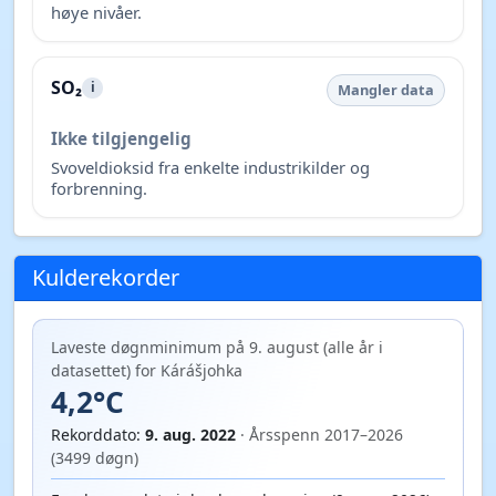
høye nivåer.
SO₂
i
Mangler data
Ikke tilgjengelig
Svoveldioksid fra enkelte industrikilder og
forbrenning.
Kulderekorder
Laveste døgnminimum på 9. august (alle år i
datasettet) for Kárášjohka
4,2°C
Rekorddato:
9. aug. 2022
· Årsspenn 2017–2026
(3499 døgn)