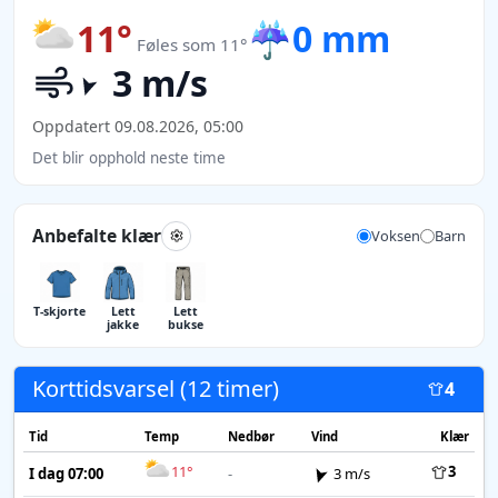
11°
☔
0 mm
Føles som 11°
3 m/s
Oppdatert 09.08.2026, 05:00
Det blir opphold neste time
Anbefalte klær
Voksen
Barn
T-skjorte
Lett
Lett
jakke
bukse
Korttidsvarsel (12 timer)
4
Tid
Temp
Nedbør
Vind
Klær
11°
3
I dag 07:00
-
3 m/s