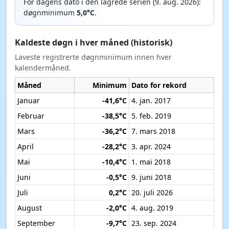
For dagens dato i den lagrede serien (9. aug. 2026):
døgnminimum
5,0°C
.
Kaldeste døgn i hver måned (historisk)
Laveste registrerte døgnminimum innen hver
kalendermåned.
Måned
Minimum
Dato for rekord
Januar
-41,6°C
4. jan. 2017
Februar
-38,5°C
5. feb. 2019
Mars
-36,2°C
7. mars 2018
April
-28,2°C
3. apr. 2024
Mai
-10,4°C
1. mai 2018
Juni
-0,5°C
9. juni 2018
Juli
0,2°C
20. juli 2026
August
-2,0°C
4. aug. 2019
September
-9,7°C
23. sep. 2024