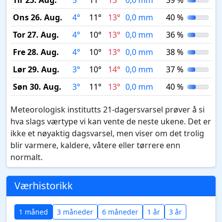
Tir 25. Aug.
5°
11°
13°
0,0 mm
39 %
Ons 26. Aug.
4°
11°
13°
0,0 mm
40 %
Tor 27. Aug.
4°
10°
13°
0,0 mm
36 %
Fre 28. Aug.
4°
10°
13°
0,0 mm
38 %
Lør 29. Aug.
3°
10°
14°
0,0 mm
37 %
Søn 30. Aug.
3°
11°
13°
0,0 mm
40 %
Meteorologisk institutts 21-dagersvarsel prøver å si
hva slags værtype vi kan vente de neste ukene. Det er
ikke et nøyaktig dagsvarsel, men viser om det trolig
blir varmere, kaldere, våtere eller tørrere enn
normalt.
Værhistorikk
1 måned
3 måneder
6 måneder
1 år
3 år