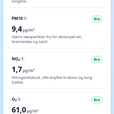
lungene.
PM10
i
Bra
9,4
µg/m³
Større støvpartikler fra for eksempel vei,
bremsestøv og sand.
NO₂
i
Bra
1,7
µg/m³
Nitrogendioksid, ofte knyttet til eksos og tung
trafikk.
O₃
i
Bra
61,0
µg/m³