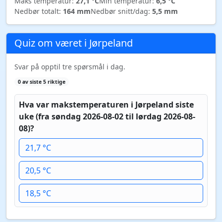
Maks temperatur:
27,1 °C
Min temperatur:
6,5 °C
Nedbør totalt:
164 mm
Nedbør snitt/dag:
5,5 mm
Quiz om været i Jørpeland
Svar på opptil tre spørsmål i dag.
0 av siste 5 riktige
Hva var makstemperaturen i Jørpeland siste
uke (fra søndag 2026-08-02 til lørdag 2026-08-
08)?
21,7 °C
20,5 °C
18,5 °C