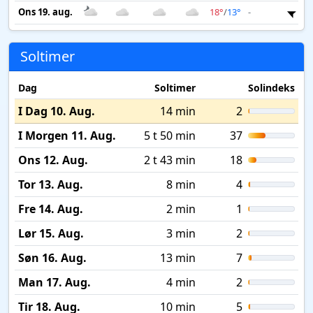
Ons 19. aug.
18°
/
13°
-
2 
Soltimer
Dag
Soltimer
Solindeks
I Dag 10. Aug.
14 min
2
I Morgen 11. Aug.
5 t 50 min
37
Ons 12. Aug.
2 t 43 min
18
Tor 13. Aug.
8 min
4
Fre 14. Aug.
2 min
1
Lør 15. Aug.
3 min
2
Søn 16. Aug.
13 min
7
Man 17. Aug.
4 min
2
Tir 18. Aug.
10 min
5