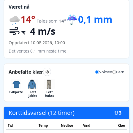
Været nå
14°
☔
0,1 mm
Føles som 14°
4 m/s
Oppdatert 10.08.2026, 10:00
Det ventes 0,1 mm neste time
Anbefalte klær
Voksen
Barn
T-skjorte
Lett
Lett
jakke
bukse
Korttidsvarsel (12 timer)
3
Tid
Temp
Nedbør
Vind
Klær