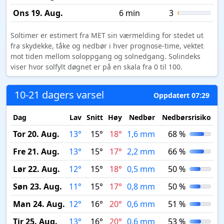
Ons 19. Aug.
6 min
3
Soltimer er estimert fra MET sin værmelding for stedet ut
fra skydekke, tåke og nedbør i hver prognose-time, vektet
mot tiden mellom soloppgang og solnedgang. Solindeks
viser hvor solfylt døgnet er på en skala fra 0 til 100.
10-21 dagers varsel
Oppdatert 07:29
Dag
Lav
Snitt
Høy
Nedbør
Nedbørsrisiko
M
Tor 20. Aug.
13°
15°
18°
1,6 mm
68 %
Fre 21. Aug.
13°
15°
17°
2,2 mm
66 %
Lør 22. Aug.
12°
15°
18°
0,5 mm
50 %
Søn 23. Aug.
11°
15°
17°
0,8 mm
50 %
Man 24. Aug.
12°
16°
20°
0,6 mm
51 %
Tir 25. Aug.
13°
16°
20°
0,6 mm
53 %