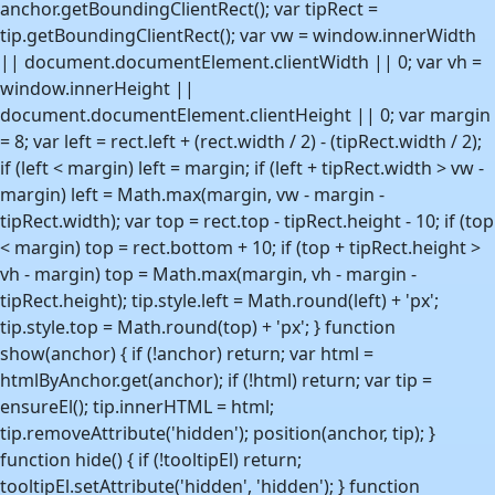
anchor.getBoundingClientRect(); var tipRect =
tip.getBoundingClientRect(); var vw = window.innerWidth
|| document.documentElement.clientWidth || 0; var vh =
window.innerHeight ||
document.documentElement.clientHeight || 0; var margin
= 8; var left = rect.left + (rect.width / 2) - (tipRect.width / 2);
if (left < margin) left = margin; if (left + tipRect.width > vw -
margin) left = Math.max(margin, vw - margin -
tipRect.width); var top = rect.top - tipRect.height - 10; if (top
< margin) top = rect.bottom + 10; if (top + tipRect.height >
vh - margin) top = Math.max(margin, vh - margin -
tipRect.height); tip.style.left = Math.round(left) + 'px';
tip.style.top = Math.round(top) + 'px'; } function
show(anchor) { if (!anchor) return; var html =
htmlByAnchor.get(anchor); if (!html) return; var tip =
ensureEl(); tip.innerHTML = html;
tip.removeAttribute('hidden'); position(anchor, tip); }
function hide() { if (!tooltipEl) return;
tooltipEl.setAttribute('hidden', 'hidden'); } function