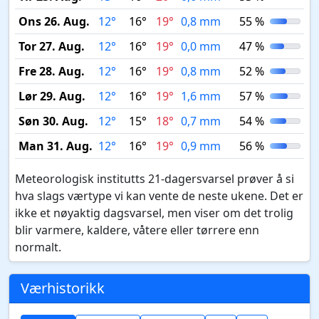
Ons 26. Aug.
12°
16°
19°
0,8 mm
55 %
Tor 27. Aug.
12°
16°
19°
0,0 mm
47 %
Fre 28. Aug.
12°
16°
19°
0,8 mm
52 %
Lør 29. Aug.
12°
16°
19°
1,6 mm
57 %
Søn 30. Aug.
12°
15°
18°
0,7 mm
54 %
Man 31. Aug.
12°
16°
19°
0,9 mm
56 %
Meteorologisk institutts 21-dagersvarsel prøver å si
hva slags værtype vi kan vente de neste ukene. Det er
ikke et nøyaktig dagsvarsel, men viser om det trolig
blir varmere, kaldere, våtere eller tørrere enn
normalt.
Værhistorikk