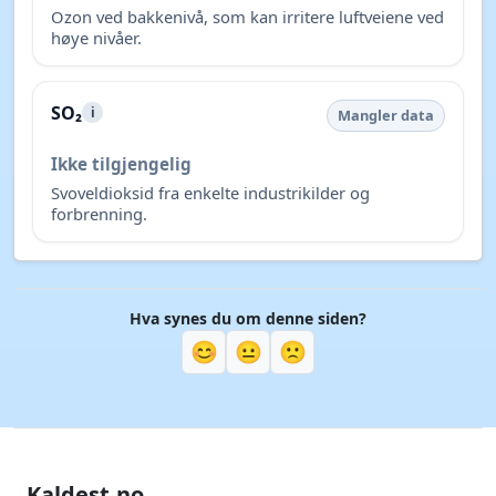
Ozon ved bakkenivå, som kan irritere luftveiene ved
høye nivåer.
SO₂
i
Mangler data
Ikke tilgjengelig
Svoveldioksid fra enkelte industrikilder og
forbrenning.
Hva synes du om denne siden?
😊
😐
🙁
Kaldest.no