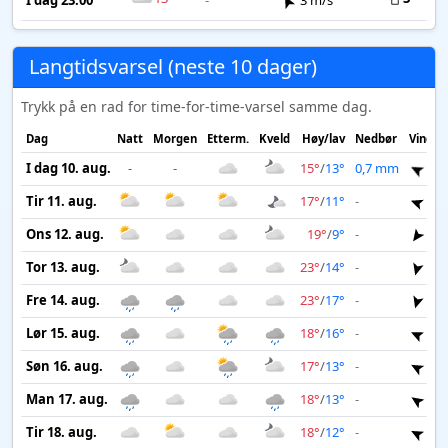
I dag 23:00
-
3 m/s
Langtidsvarsel (neste 10 dager)
Trykk på en rad for time-for-time-varsel samme dag.
Dag
Natt
Morgen
Etterm.
Kveld
Høy/lav
Nedbør
Vind
I dag 10. aug.
-
-
15°
/
13°
0,7 mm
6 
Tir 11. aug.
17°
/
11°
-
5 
Ons 12. aug.
19°
/
9°
-
3 
Tor 13. aug.
23°
/
14°
-
3 
Fre 14. aug.
23°
/
17°
-
2 
Lør 15. aug.
18°
/
16°
-
3 
Søn 16. aug.
17°
/
13°
-
4 
Man 17. aug.
18°
/
13°
-
3 
Tir 18. aug.
18°
/
12°
-
2 