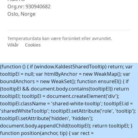
Org.nr: 930940682
Oslo, Norge
Temperaturdata kan være forsinket eller avrundet.
Vilkår
Cookies
(function () { if (window.KaldestSharedTooltip) return; var
tooltipEl = null; var htmlByAnchor = new WeakMap(); var
boundAnchors = new WeakSet(); function ensureEl() { if
(tooltipEl && document.body.contains(tooltipEl)) return
tooltipEl; tooltipEl = document.createElement('div');
tooltipEl.className = 'shared-white-tooltip'; tooltipEl.id =
'sharedWhiteTooltip'; tooltipEl.setAttribute('role', 'tooltip');
tooltipEl.setAttribute('hidden', 'hidden');
document.body.appendChild(tooltipEl); return tooltipEl; }
function position(anchor, tip) { var rect =