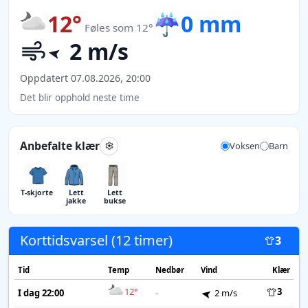
12°
☔
0 mm
Føles som 12°
2 m/s
Oppdatert 07.08.2026, 20:00
Det blir opphold neste time
Anbefalte klær
Voksen
Barn
T-skjorte
Lett
Lett
jakke
bukse
Korttidsvarsel (12 timer)
3
Tid
Temp
Nedbør
Vind
Klær
12°
3
I dag 22:00
-
2 m/s