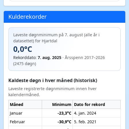
Kulderekorder
Laveste døgnminimum på 7. august (alle år i
datasettet) for Hjartdal
0,0°C
Rekorddato:
7. aug. 2025
· Årsspenn 2017–2026
(2475 døgn)
Kaldeste døgn i hver måned (historisk)
Laveste registrerte døgnminimum innen hver
kalendermåned.
Måned
Minimum
Dato for rekord
Januar
-23,3°C
4. jan. 2024
Februar
-30,9°C
5. feb. 2021