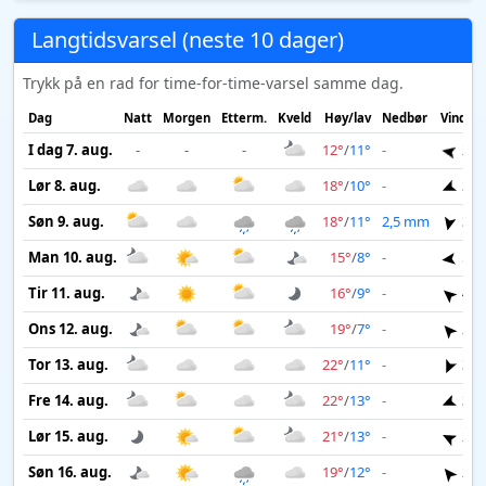
Langtidsvarsel (neste 10 dager)
Trykk på en rad for time-for-time-varsel samme dag.
Dag
Natt
Morgen
Etterm.
Kveld
Høy/lav
Nedbør
Vind
I dag 7. aug.
-
-
-
12°
/
11°
-
2 m
Lør 8. aug.
18°
/
10°
-
3 m
Søn 9. aug.
18°
/
11°
2,5 mm
3 m
Man 10. aug.
15°
/
8°
-
5 m
Tir 11. aug.
16°
/
9°
-
4 m
Ons 12. aug.
19°
/
7°
-
2 m
Tor 13. aug.
22°
/
11°
-
3 m
Fre 14. aug.
22°
/
13°
-
3 m
Lør 15. aug.
21°
/
13°
-
2 m
Søn 16. aug.
19°
/
12°
-
2 m