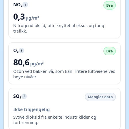
NO₂
i
Bra
0,3
µg/m³
Nitrogendioksid, ofte knyttet til eksos og tung
trafikk.
O₃
i
Bra
80,6
µg/m³
Ozon ved bakkenivå, som kan irritere luftveiene ved
høye nivåer.
SO₂
i
Mangler data
Ikke tilgjengelig
Svoveldioksid fra enkelte industrikilder og
forbrenning.