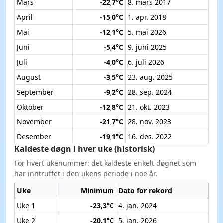
Mars
-22,7°C
8. mars 2017
April
-15,0°C
1. apr. 2018
Mai
-12,1°C
5. mai 2026
Juni
-5,4°C
9. juni 2025
Juli
-4,0°C
6. juli 2026
August
-3,5°C
23. aug. 2025
September
-9,2°C
28. sep. 2024
Oktober
-12,8°C
21. okt. 2023
November
-21,7°C
28. nov. 2023
Desember
-19,1°C
16. des. 2022
Kaldeste døgn i hver uke (historisk)
For hvert ukenummer: det kaldeste enkelt døgnet som
har inntruffet i den ukens periode i noe år.
Uke
Minimum
Dato for rekord
Uke 1
-23,3°C
4. jan. 2024
Uke 2
-20,1°C
5. jan. 2026