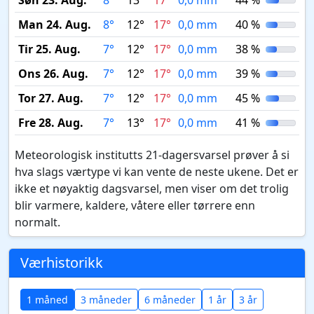
Søn 23. Aug.
8°
13°
17°
0,0 mm
44 %
Man 24. Aug.
8°
12°
17°
0,0 mm
40 %
Tir 25. Aug.
7°
12°
17°
0,0 mm
38 %
Ons 26. Aug.
7°
12°
17°
0,0 mm
39 %
Tor 27. Aug.
7°
12°
17°
0,0 mm
45 %
Fre 28. Aug.
7°
13°
17°
0,0 mm
41 %
Meteorologisk institutts 21-dagersvarsel prøver å si
hva slags værtype vi kan vente de neste ukene. Det er
ikke et nøyaktig dagsvarsel, men viser om det trolig
blir varmere, kaldere, våtere eller tørrere enn
normalt.
Værhistorikk
1 måned
3 måneder
6 måneder
1 år
3 år