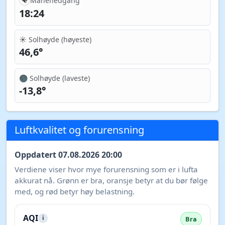
Månenedgang
18:24
☀️ Solhøyde (høyeste)
46,6°
🌑 Solhøyde (laveste)
-13,8°
Luftkvalitet og forurensning
Oppdatert 07.08.2026 20:00
Verdiene viser hvor mye forurensning som er i lufta
akkurat nå. Grønn er bra, oransje betyr at du bør følge
med, og rød betyr høy belastning.
AQI
i
Bra