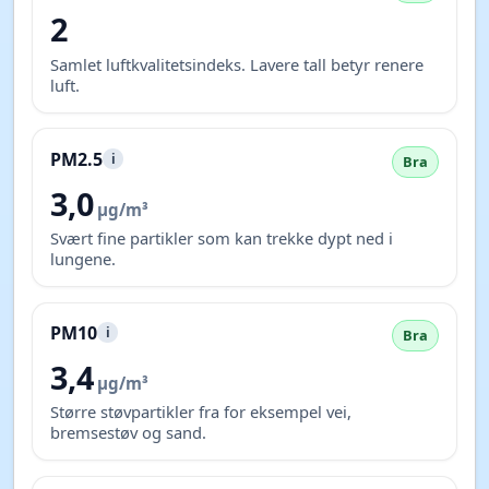
2
Samlet luftkvalitetsindeks. Lavere tall betyr renere
luft.
PM2.5
i
Bra
3,0
µg/m³
Svært fine partikler som kan trekke dypt ned i
lungene.
PM10
i
Bra
3,4
µg/m³
Større støvpartikler fra for eksempel vei,
bremsestøv og sand.