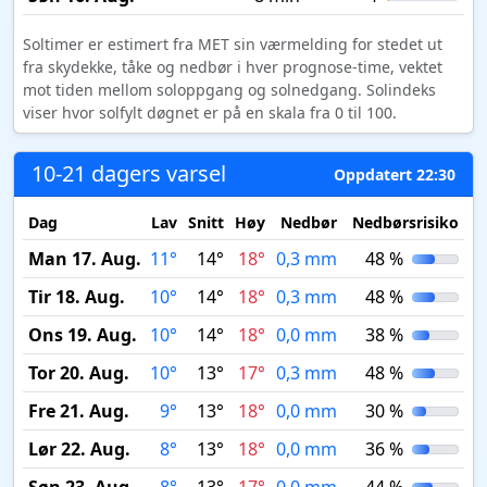
Soltimer er estimert fra MET sin værmelding for stedet ut
fra skydekke, tåke og nedbør i hver prognose-time, vektet
mot tiden mellom soloppgang og solnedgang. Solindeks
viser hvor solfylt døgnet er på en skala fra 0 til 100.
10-21 dagers varsel
Oppdatert 22:30
Dag
Lav
Snitt
Høy
Nedbør
Nedbørsrisiko
M
Man 17. Aug.
11°
14°
18°
0,3 mm
48 %
Tir 18. Aug.
10°
14°
18°
0,3 mm
48 %
Ons 19. Aug.
10°
14°
18°
0,0 mm
38 %
Tor 20. Aug.
10°
13°
17°
0,3 mm
48 %
Fre 21. Aug.
9°
13°
18°
0,0 mm
30 %
Lør 22. Aug.
8°
13°
18°
0,0 mm
36 %