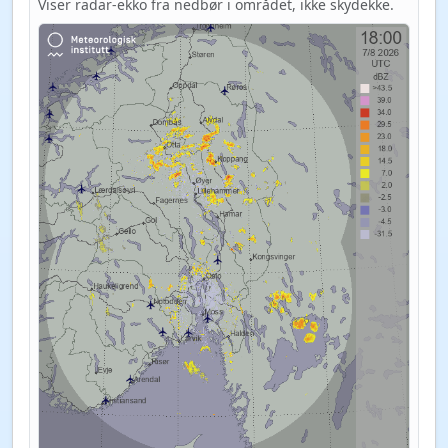
Viser radar-ekko fra nedbør i området, ikke skydekke.