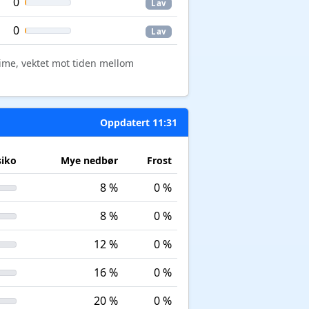
0
Lav
0
Lav
time, vektet mot tiden mellom
Oppdatert 11:31
siko
Mye nedbør
Frost
8 %
0 %
8 %
0 %
12 %
0 %
16 %
0 %
20 %
0 %