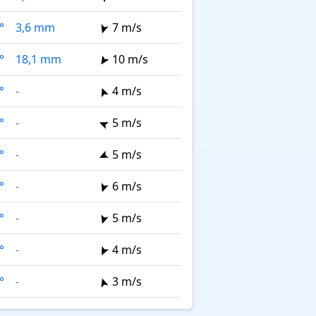
°
3,6 mm
7 m/s
°
18,1 mm
10 m/s
°
-
4 m/s
°
-
5 m/s
°
-
5 m/s
°
-
6 m/s
°
-
5 m/s
°
-
4 m/s
°
-
3 m/s