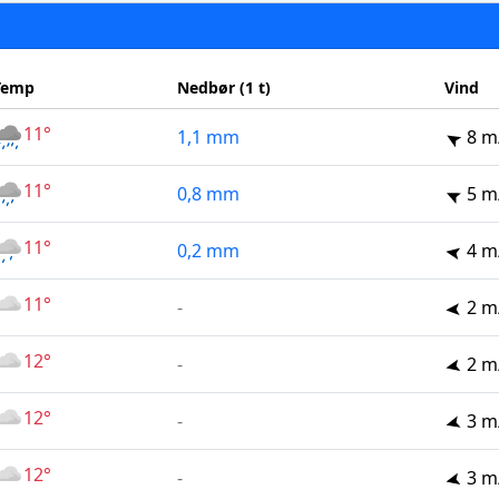
Temp
Nedbør (1 t)
Vind
11°
1,1 mm
8 m
11°
0,8 mm
5 m
11°
0,2 mm
4 m
11°
-
2 m
12°
-
2 m
12°
-
3 m
12°
-
3 m