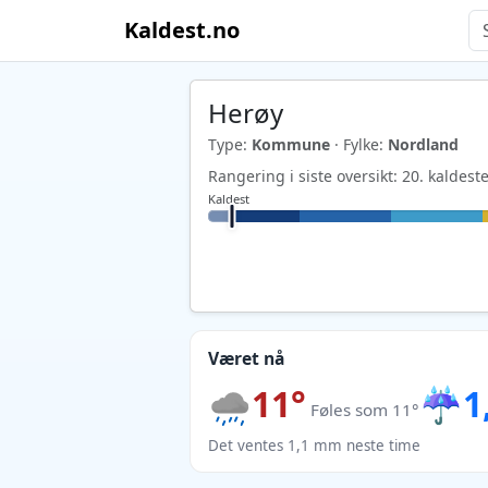
Kaldest.no
Herøy
Type:
Kommune
· Fylke:
Nordland
Rangering i siste oversikt: 20. kalde
Kaldest
Været nå
11°
☔
1
Føles som 11°
Det ventes 1,1 mm neste time