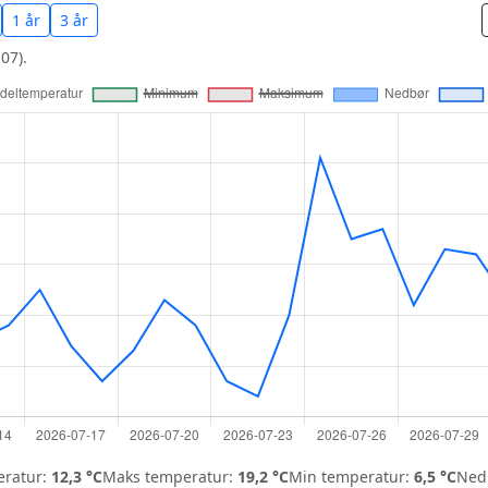
1 år
3 år
07).
ratur:
12,3 °C
Maks temperatur:
19,2 °C
Min temperatur:
6,5 °C
Nedb