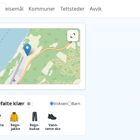
Reisemål
Kommuner
Tettsteder
Avvik
falte klær
Voksen
Barn
rte
Regn­
Regn­
Vann­
jakke
bukse
tette sko