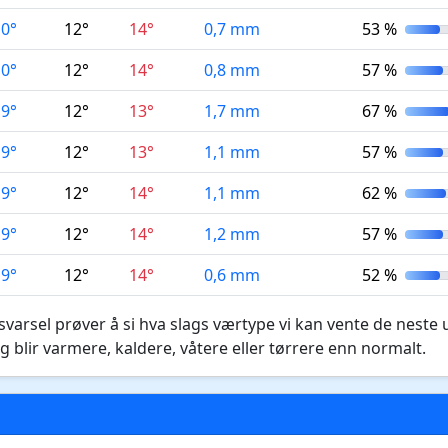
10°
12°
14°
0,7 mm
53 %
10°
12°
14°
0,8 mm
57 %
9°
12°
13°
1,7 mm
67 %
9°
12°
13°
1,1 mm
57 %
9°
12°
14°
1,1 mm
62 %
9°
12°
14°
1,2 mm
57 %
9°
12°
14°
0,6 mm
52 %
varsel prøver å si hva slags værtype vi kan vente de neste 
g blir varmere, kaldere, våtere eller tørrere enn normalt.