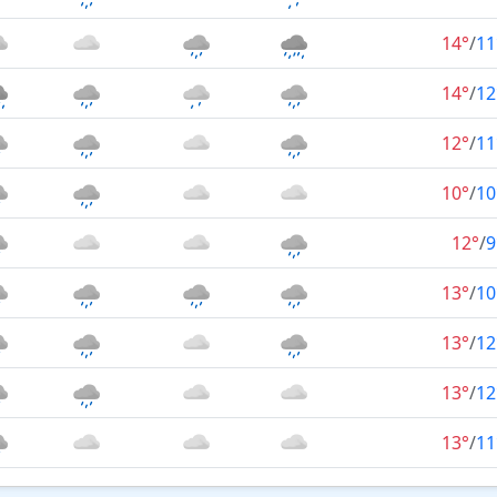
14°
/
11
14°
/
12
12°
/
11
10°
/
10
12°
/
9
13°
/
10
13°
/
12
13°
/
12
13°
/
11