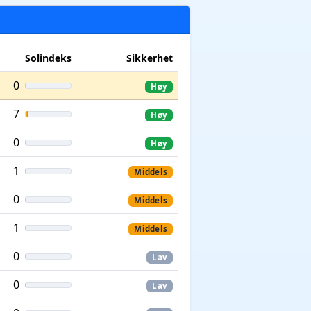
Solindeks
Sikkerhet
0
Høy
7
Høy
0
Høy
1
Middels
0
Middels
1
Middels
0
Lav
0
Lav