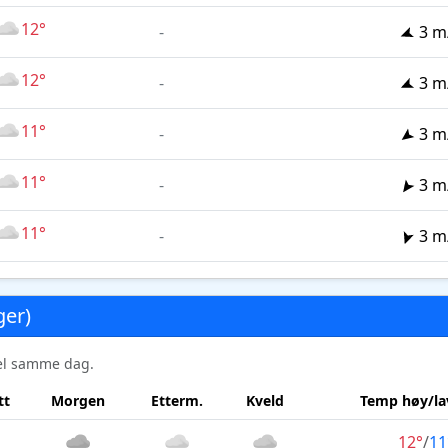
12°
-
3 m
12°
-
3 m
11°
-
3 m
11°
-
3 m
11°
-
3 m
ger)
sel samme dag.
tt
Morgen
Etterm.
Kveld
Temp høy/la
12°
/
11