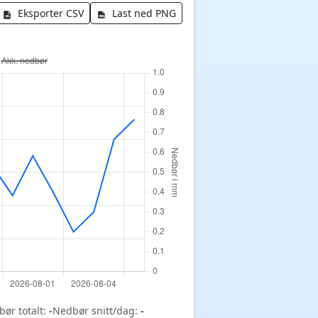
Eksporter CSV
Last ned PNG
ør totalt:
-
Nedbør snitt/dag:
-