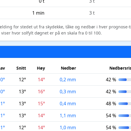
0 t
3 t
1 min
3 t
elding for stedet ut fra skydekke, tåke og nedbør i hver prognose-
ser hvor solfylt døgnet er på en skala fra 0 til 100.
Lav
Snitt
Høy
Nedbør
Nedbørsri
10°
12°
14°
0,2 mm
42 %
10°
13°
16°
0,3 mm
42 %
11°
13°
15°
0,4 mm
48 %
11°
13°
14°
1,1 mm
54 %
11°
12°
14°
1,0 mm
54 %