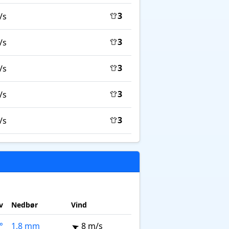
3
/s
3
/s
3
/s
3
/s
3
/s
v
Nedbør
Vind
°
1,8 mm
8 m/s