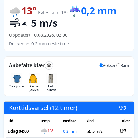
13°
☔
0,2 mm
Føles som 13°
5 m/s
Oppdatert 10.08.2026, 02:00
Det ventes 0,2 mm neste time
Anbefalte klær
Voksen
Barn
T-skjorte
Regn­
Lett
jakke
bukse
Korttidsvarsel (12 timer)
3
Tid
Temp
Nedbør
Vind
Klær
13°
3
I dag 04:00
0,2 mm
5 m/s