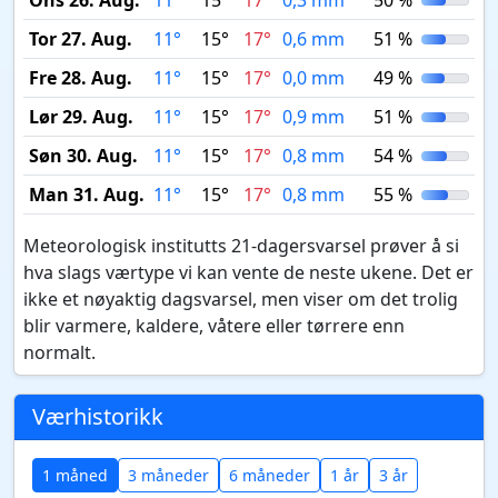
Ons 26. Aug.
11°
15°
17°
0,3 mm
50 %
Tor 27. Aug.
11°
15°
17°
0,6 mm
51 %
Fre 28. Aug.
11°
15°
17°
0,0 mm
49 %
Lør 29. Aug.
11°
15°
17°
0,9 mm
51 %
Søn 30. Aug.
11°
15°
17°
0,8 mm
54 %
Man 31. Aug.
11°
15°
17°
0,8 mm
55 %
Meteorologisk institutts 21-dagersvarsel prøver å si
hva slags værtype vi kan vente de neste ukene. Det er
ikke et nøyaktig dagsvarsel, men viser om det trolig
blir varmere, kaldere, våtere eller tørrere enn
normalt.
Værhistorikk
1 måned
3 måneder
6 måneder
1 år
3 år