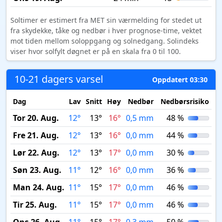
Soltimer er estimert fra MET sin værmelding for stedet ut
fra skydekke, tåke og nedbør i hver prognose-time, vektet
mot tiden mellom soloppgang og solnedgang. Solindeks
viser hvor solfylt døgnet er på en skala fra 0 til 100.
10-21 dagers varsel
Oppdatert 03:30
Dag
Lav
Snitt
Høy
Nedbør
Nedbørsrisiko
M
Tor 20. Aug.
12°
13°
16°
0,5 mm
48 %
Fre 21. Aug.
12°
13°
16°
0,0 mm
44 %
Lør 22. Aug.
12°
13°
17°
0,0 mm
30 %
Søn 23. Aug.
11°
12°
16°
0,0 mm
36 %
Man 24. Aug.
11°
15°
17°
0,0 mm
46 %
Tir 25. Aug.
11°
15°
17°
0,0 mm
46 %