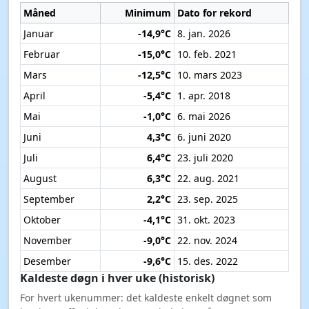
Måned
Minimum
Dato for rekord
Januar
-14,9°C
8. jan. 2026
Februar
-15,0°C
10. feb. 2021
Mars
-12,5°C
10. mars 2023
April
-5,4°C
1. apr. 2018
Mai
-1,0°C
6. mai 2026
Juni
4,3°C
6. juni 2020
Juli
6,4°C
23. juli 2020
August
6,3°C
22. aug. 2021
September
2,2°C
23. sep. 2025
Oktober
-4,1°C
31. okt. 2023
November
-9,0°C
22. nov. 2024
Desember
-9,6°C
15. des. 2022
Kaldeste døgn i hver uke (historisk)
For hvert ukenummer: det kaldeste enkelt døgnet som