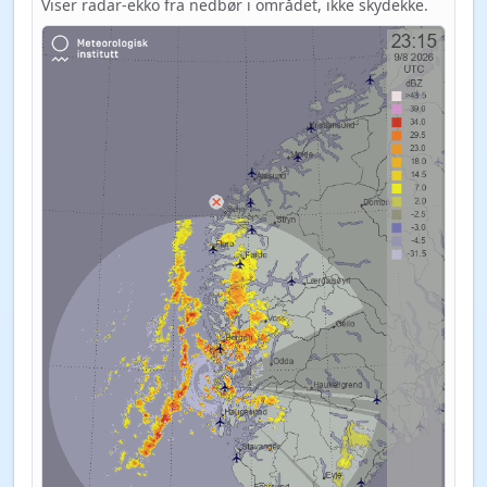
Viser radar-ekko fra nedbør i området, ikke skydekke.