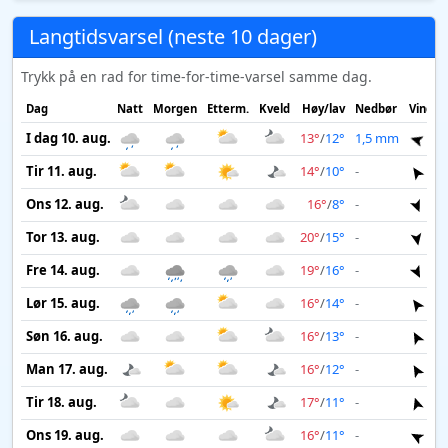
Langtidsvarsel (neste 10 dager)
Trykk på en rad for time-for-time-varsel samme dag.
Dag
Natt
Morgen
Etterm.
Kveld
Høy/lav
Nedbør
Vind
I dag 10. aug.
13°
/
12°
1,5 mm
7 
Tir 11. aug.
14°
/
10°
-
6 
Ons 12. aug.
16°
/
8°
-
5 
Tor 13. aug.
20°
/
15°
-
5 
Fre 14. aug.
19°
/
16°
-
4 
Lør 15. aug.
16°
/
14°
-
4 
Søn 16. aug.
16°
/
13°
-
5 
Man 17. aug.
16°
/
12°
-
4 
Tir 18. aug.
17°
/
11°
-
3 
Ons 19. aug.
16°
/
11°
-
3 