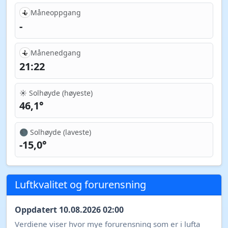
Måneoppgang
-
Månenedgang
21:22
☀️ Solhøyde (høyeste)
46,1°
🌑 Solhøyde (laveste)
-15,0°
Luftkvalitet og forurensning
Oppdatert 10.08.2026 02:00
Verdiene viser hvor mye forurensning som er i lufta