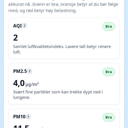
akkurat nå. Grønn er bra, oransje betyr at du bør følge
med, og rød betyr høy belastning.
AQI
i
Bra
2
Samlet luftkvalitetsindeks. Lavere tall betyr renere
luft.
PM2.5
i
Bra
4,0
µg/m³
Svært fine partikler som kan trekke dypt ned i
lungene.
PM10
i
Bra