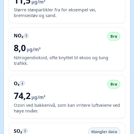
11,5
µg/m³
Større støvpartikler fra for eksempel vei,
bremsestøv og sand.
NO₂
i
Bra
8,0
µg/m³
Nitrogendioksid, ofte knyttet til eksos og tung
trafikk.
O₃
i
Bra
74,2
µg/m³
Ozon ved bakkenivå, som kan irritere luftveiene ved
høye nivåer.
SO₂
i
Mangler data