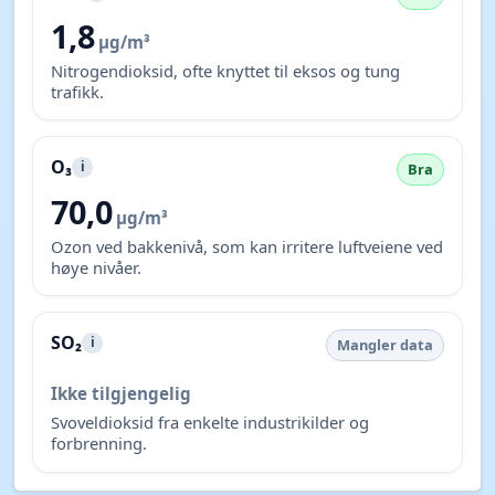
1,8
µg/m³
Nitrogendioksid, ofte knyttet til eksos og tung
trafikk.
O₃
i
Bra
70,0
µg/m³
Ozon ved bakkenivå, som kan irritere luftveiene ved
høye nivåer.
SO₂
i
Mangler data
Ikke tilgjengelig
Svoveldioksid fra enkelte industrikilder og
forbrenning.