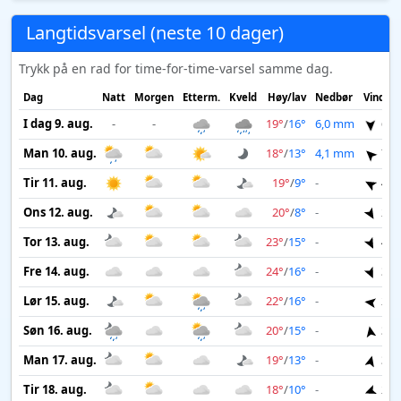
Langtidsvarsel (neste 10 dager)
Trykk på en rad for time-for-time-varsel samme dag.
Dag
Natt
Morgen
Etterm.
Kveld
Høy/lav
Nedbør
Vind
I dag 9. aug.
-
-
19°
/
16°
6,0 mm
6 m
Man 10. aug.
18°
/
13°
4,1 mm
7 m
Tir 11. aug.
19°
/
9°
-
4 m
Ons 12. aug.
20°
/
8°
-
2 m
Tor 13. aug.
23°
/
15°
-
4 m
Fre 14. aug.
24°
/
16°
-
3 m
Lør 15. aug.
22°
/
16°
-
2 m
Søn 16. aug.
20°
/
15°
-
3 m
Man 17. aug.
19°
/
13°
-
3 m
Tir 18. aug.
18°
/
10°
-
2 m