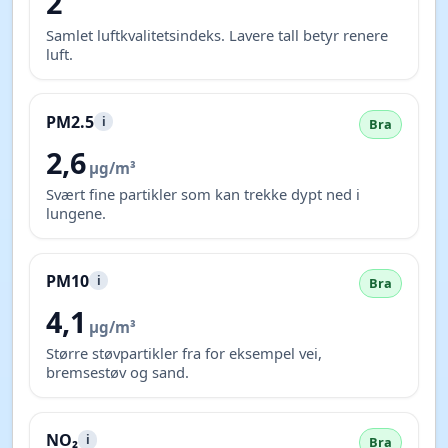
2
Samlet luftkvalitetsindeks. Lavere tall betyr renere
luft.
PM2.5
i
Bra
2,6
µg/m³
Svært fine partikler som kan trekke dypt ned i
lungene.
PM10
i
Bra
4,1
µg/m³
Større støvpartikler fra for eksempel vei,
bremsestøv og sand.
NO₂
i
Bra