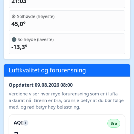
21:03
☀️ Solhøyde (høyeste)
45,0°
🌑 Solhøyde (laveste)
-13,3°
Luftkvalitet og forurensning
Oppdatert 09.08.2026 08:00
Verdiene viser hvor mye forurensning som er i lufta
akkurat nå. Grønn er bra, oransje betyr at du bør følge
med, og rød betyr høy belastning.
AQI
i
Bra