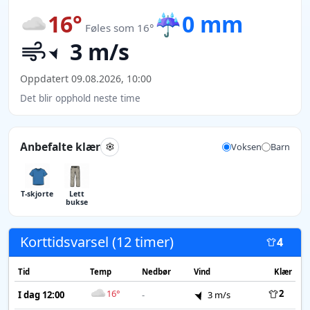
16°
☔
0 mm
Føles som 16°
3 m/s
Oppdatert 09.08.2026, 10:00
Det blir opphold neste time
Anbefalte klær
Voksen
Barn
T-skjorte
Lett
bukse
Korttidsvarsel (12 timer)
4
Tid
Temp
Nedbør
Vind
Klær
16°
2
I dag 12:00
-
3 m/s