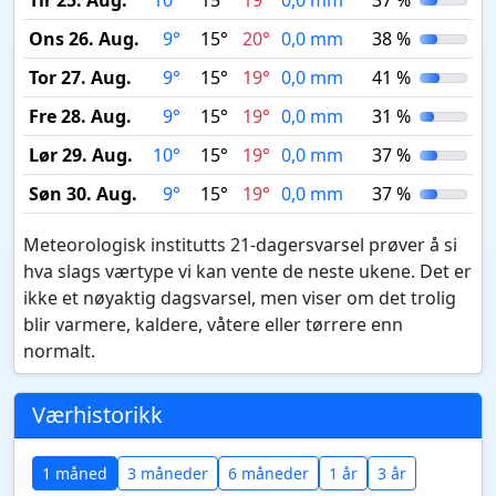
Tir 25. Aug.
10°
15°
19°
0,0 mm
37 %
Ons 26. Aug.
9°
15°
20°
0,0 mm
38 %
Tor 27. Aug.
9°
15°
19°
0,0 mm
41 %
Fre 28. Aug.
9°
15°
19°
0,0 mm
31 %
Lør 29. Aug.
10°
15°
19°
0,0 mm
37 %
Søn 30. Aug.
9°
15°
19°
0,0 mm
37 %
Meteorologisk institutts 21-dagersvarsel prøver å si
hva slags værtype vi kan vente de neste ukene. Det er
ikke et nøyaktig dagsvarsel, men viser om det trolig
blir varmere, kaldere, våtere eller tørrere enn
normalt.
Værhistorikk
1 måned
3 måneder
6 måneder
1 år
3 år