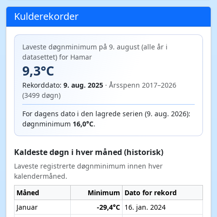
Kulderekorder
Laveste døgnminimum på 9. august (alle år i
datasettet) for Hamar
9,3°C
Rekorddato:
9. aug. 2025
· Årsspenn 2017–2026
(3499 døgn)
For dagens dato i den lagrede serien (9. aug. 2026):
døgnminimum
16,0°C
.
Kaldeste døgn i hver måned (historisk)
Laveste registrerte døgnminimum innen hver
kalendermåned.
Måned
Minimum
Dato for rekord
Januar
-29,4°C
16. jan. 2024