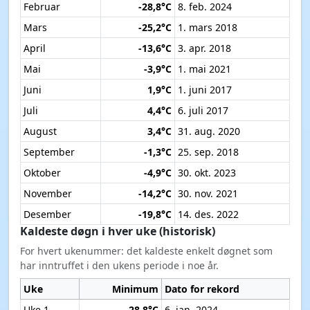
Februar
-28,8°C
8. feb. 2024
Mars
-25,2°C
1. mars 2018
April
-13,6°C
3. apr. 2018
Mai
-3,9°C
1. mai 2021
Juni
1,9°C
1. juni 2017
Juli
4,4°C
6. juli 2017
August
3,4°C
31. aug. 2020
September
-1,3°C
25. sep. 2018
Oktober
-4,9°C
30. okt. 2023
November
-14,2°C
30. nov. 2021
Desember
-19,8°C
14. des. 2022
Kaldeste døgn i hver uke (historisk)
For hvert ukenummer: det kaldeste enkelt døgnet som
har inntruffet i den ukens periode i noe år.
Uke
Minimum
Dato for rekord
Uke 1
-28,8°C
6. jan. 2024