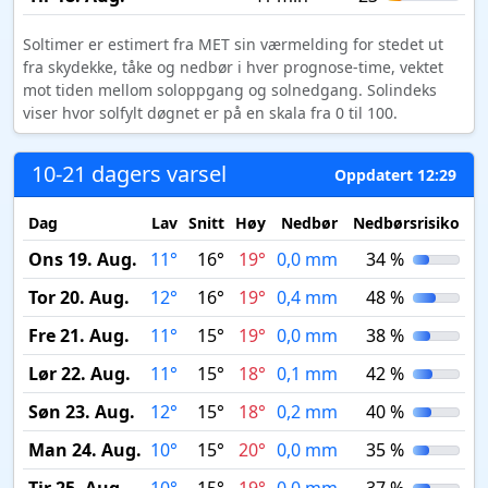
Soltimer er estimert fra MET sin værmelding for stedet ut
fra skydekke, tåke og nedbør i hver prognose-time, vektet
mot tiden mellom soloppgang og solnedgang. Solindeks
viser hvor solfylt døgnet er på en skala fra 0 til 100.
10-21 dagers varsel
Oppdatert 12:29
Dag
Lav
Snitt
Høy
Nedbør
Nedbørsrisiko
M
Ons 19. Aug.
11°
16°
19°
0,0 mm
34 %
Tor 20. Aug.
12°
16°
19°
0,4 mm
48 %
Fre 21. Aug.
11°
15°
19°
0,0 mm
38 %
Lør 22. Aug.
11°
15°
18°
0,1 mm
42 %
Søn 23. Aug.
12°
15°
18°
0,2 mm
40 %
Man 24. Aug.
10°
15°
20°
0,0 mm
35 %