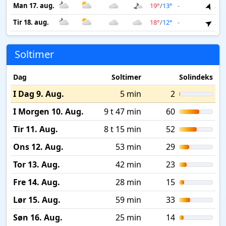
Man 17. aug.
19°
/
13°
-
3 m
Tir 18. aug.
18°
/
12°
-
2 m
Soltimer
Dag
Soltimer
Solindeks
I Dag 9. Aug.
5 min
2
I Morgen 10. Aug.
9 t 47 min
60
Tir 11. Aug.
8 t 15 min
52
Ons 12. Aug.
53 min
29
Tor 13. Aug.
42 min
23
Fre 14. Aug.
28 min
15
Lør 15. Aug.
59 min
33
Søn 16. Aug.
25 min
14