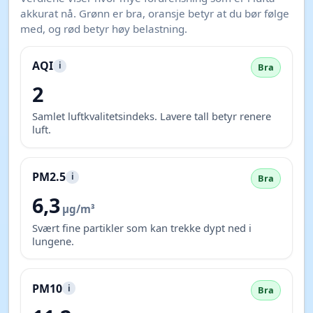
00:18
Månenedgang
21:03
☀️ Solhøyde (høyeste)
45,0°
🌑 Solhøyde (laveste)
-13,3°
Luftkvalitet og forurensning
Oppdatert 09.08.2026 14:00
Verdiene viser hvor mye forurensning som er i lufta
akkurat nå. Grønn er bra, oransje betyr at du bør følge