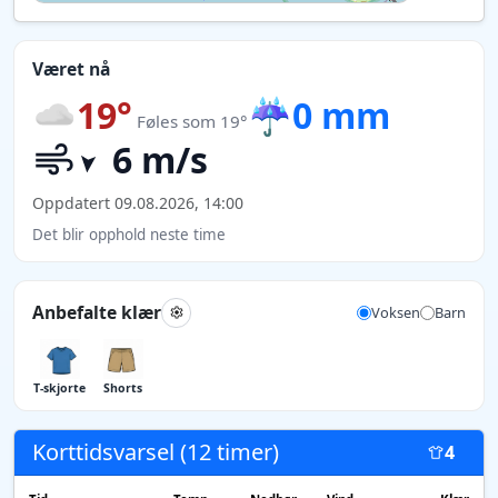
Været nå
19°
☔
0 mm
Føles som 19°
6 m/s
Oppdatert 09.08.2026, 14:00
Det blir opphold neste time
Anbefalte klær
Voksen
Barn
T-skjorte
Shorts
Korttidsvarsel (12 timer)
4