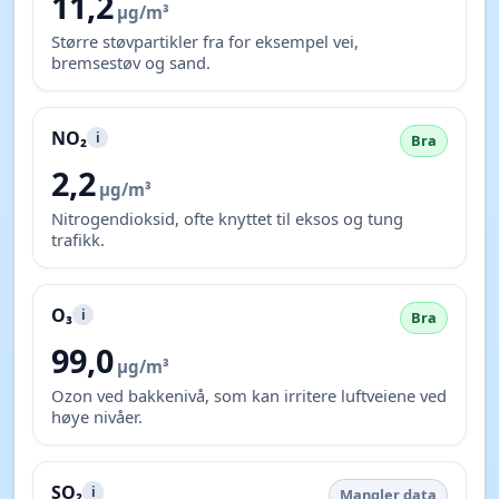
med, og rød betyr høy belastning.
AQI
i
Bra
2
Samlet luftkvalitetsindeks. Lavere tall betyr renere
luft.
PM2.5
i
Bra
6,3
µg/m³
Svært fine partikler som kan trekke dypt ned i
lungene.
PM10
i
Bra
11,2
µg/m³
Større støvpartikler fra for eksempel vei,