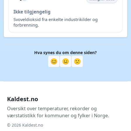
bremsestøv og sand.
NO₂
i
Bra
2,2
µg/m³
Nitrogendioksid, ofte knyttet til eksos og tung
trafikk.
O₃
i
Bra
99,0
µg/m³
Ozon ved bakkenivå, som kan irritere luftveiene ved
høye nivåer.
SO₂
i
Mangler data