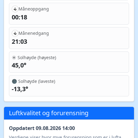
Akkumulert nedbør (6t, animasjon)
Sol og måne
Data for 09.08.2026
Soloppgang
05:10
Solnedgang
21:29
Måneoppgang