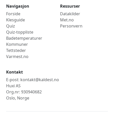
Ikke tilgjengelig
Svoveldioksid fra enkelte industrikilder og
forbrenning.
Hva synes du om denne siden?
😊
😐
🙁
Kaldest.no
Oversikt over temperaturer, rekorder og
værstatistikk for kommuner og fylker i Norge.
© 2026 Kaldest.no
Navigasjon
Ressurser