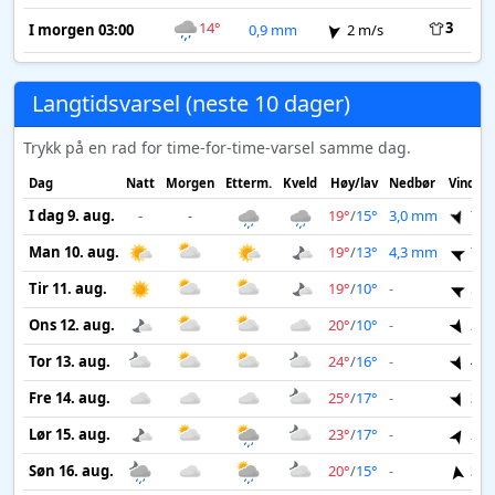
14°
3
I morgen 03:00
0,9 mm
2 m/s
Langtidsvarsel (neste 10 dager)
Trykk på en rad for time-for-time-varsel samme dag.
Dag
Natt
Morgen
Etterm.
Kveld
Høy/lav
Nedbør
Vind
I dag 9. aug.
-
-
19°
/
15°
3,0 mm
7 m
Man 10. aug.
19°
/
13°
4,3 mm
7 m
Tir 11. aug.
19°
/
10°
-
5 m
Ons 12. aug.
20°
/
10°
-
2 m
Tor 13. aug.
24°
/
16°
-
4 m
Fre 14. aug.
25°
/
17°
-
3 m
Lør 15. aug.
23°
/
17°
-
2 m
Søn 16. aug.
20°
/
15°
-
3 m