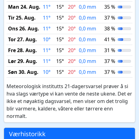
Man 24. Aug.
11°
15°
20°
0,0 mm
35 %
Tir 25. Aug.
11°
15°
20°
0,0 mm
37 %
Ons 26. Aug.
11°
15°
20°
0,0 mm
38 %
Tor 27. Aug.
10°
15°
20°
0,0 mm
41 %
Fre 28. Aug.
11°
15°
20°
0,0 mm
31 %
Lør 29. Aug.
11°
15°
20°
0,0 mm
37 %
Søn 30. Aug.
10°
15°
20°
0,0 mm
37 %
Meteorologisk institutts 21-dagersvarsel prøver å si
hva slags værtype vi kan vente de neste ukene. Det er
ikke et nøyaktig dagsvarsel, men viser om det trolig
blir varmere, kaldere, våtere eller tørrere enn
normalt.
Værhistorikk