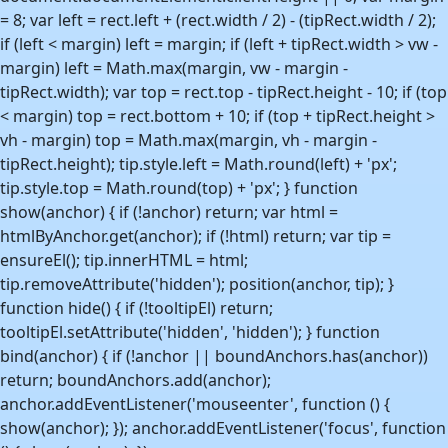
Vilkår
Cookies
(function () { if (window.KaldestSharedTooltip) return; var
tooltipEl = null; var htmlByAnchor = new WeakMap(); var
boundAnchors = new WeakSet(); function ensureEl() { if
(tooltipEl && document.body.contains(tooltipEl)) return
tooltipEl; tooltipEl = document.createElement('div');
tooltipEl.className = 'shared-white-tooltip'; tooltipEl.id =
'sharedWhiteTooltip'; tooltipEl.setAttribute('role', 'tooltip');
tooltipEl.setAttribute('hidden', 'hidden');
document.body.appendChild(tooltipEl); return tooltipEl; }
function position(anchor, tip) { var rect =
anchor.getBoundingClientRect(); var tipRect =
tip.getBoundingClientRect(); var vw = window.innerWidth
|| document.documentElement.clientWidth || 0; var vh =
window.innerHeight ||
document.documentElement.clientHeight || 0; var margin
= 8; var left = rect.left + (rect.width / 2) - (tipRect.width / 2);