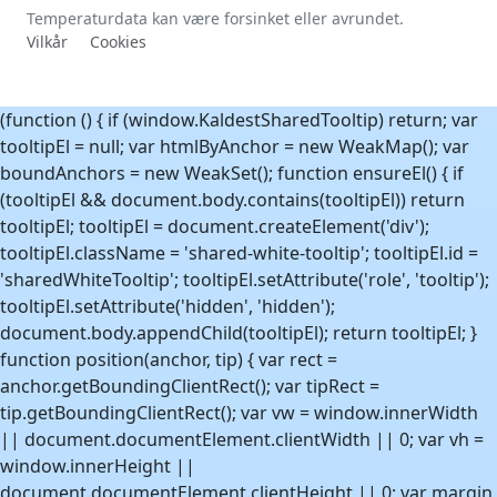
Forside
Datakilder
Klesguide
Met.no
Quiz
Personvern
Quiz-toppliste
Badetemperaturer
Kommuner
Tettsteder
Varmest.no
Kontakt
E-post: kontakt@kaldest.no
Huxi AS
Org.nr: 930940682
Oslo, Norge
Temperaturdata kan være forsinket eller avrundet.