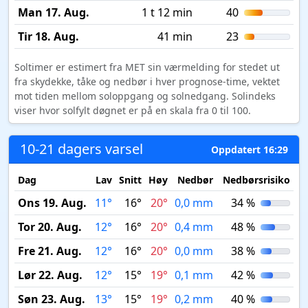
Man 17. Aug.
1 t 12 min
40
Tir 18. Aug.
41 min
23
Soltimer er estimert fra MET sin værmelding for stedet ut
fra skydekke, tåke og nedbør i hver prognose-time, vektet
mot tiden mellom soloppgang og solnedgang. Solindeks
viser hvor solfylt døgnet er på en skala fra 0 til 100.
10-21 dagers varsel
Oppdatert 16:29
Dag
Lav
Snitt
Høy
Nedbør
Nedbørsrisiko
M
Ons 19. Aug.
11°
16°
20°
0,0 mm
34 %
Tor 20. Aug.
12°
16°
20°
0,4 mm
48 %
Fre 21. Aug.
12°
16°
20°
0,0 mm
38 %
Lør 22. Aug.
12°
15°
19°
0,1 mm
42 %
Søn 23. Aug.
13°
15°
19°
0,2 mm
40 %