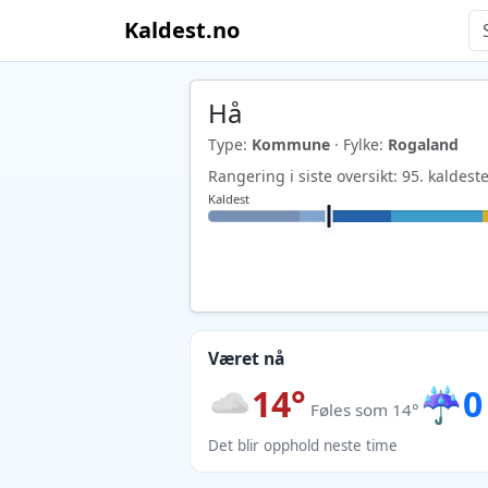
Kaldest.no
Hå
Type:
Kommune
· Fylke:
Rogaland
Rangering i siste oversikt: 95. kalde
Kaldest
Været nå
14°
☔
0
Føles som 14°
Det blir opphold neste time