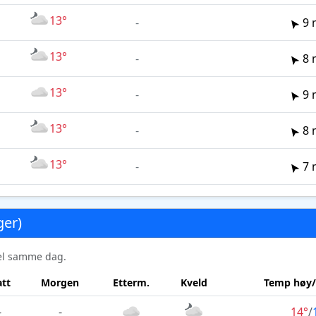
13°
-
9 
13°
-
8 
13°
-
9 
13°
-
8 
13°
-
7 
ger)
sel samme dag.
tt
Morgen
Etterm.
Kveld
Temp høy/
-
-
14°
/