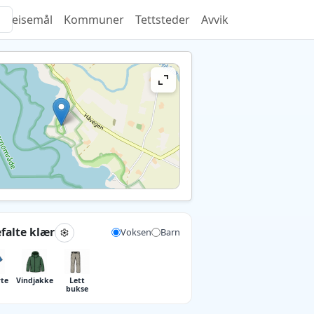
Reisemål
Kommuner
Tettsteder
Avvik
falte klær
Voksen
Barn
rte
Vind­jakke
Lett
bukse