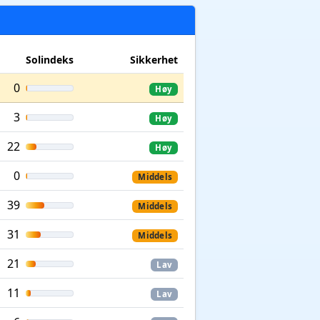
Solindeks
Sikkerhet
0
Høy
3
Høy
22
Høy
0
Middels
39
Middels
31
Middels
21
Lav
11
Lav