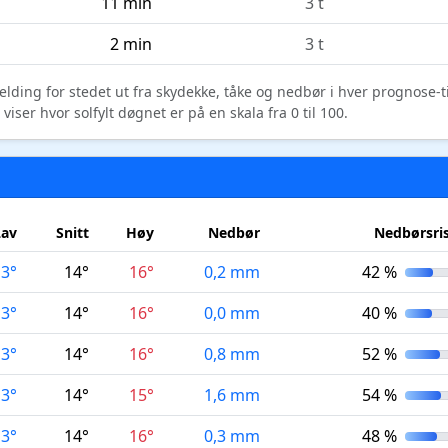
11 min
3 t
2 min
3 t
elding for stedet ut fra skydekke, tåke og nedbør i hver prognose-
ser hvor solfylt døgnet er på en skala fra 0 til 100.
Lav
Snitt
Høy
Nedbør
Nedbørsri
13°
14°
16°
0,2 mm
42 %
13°
14°
16°
0,0 mm
40 %
13°
14°
16°
0,8 mm
52 %
13°
14°
15°
1,6 mm
54 %
13°
14°
16°
0,3 mm
48 %