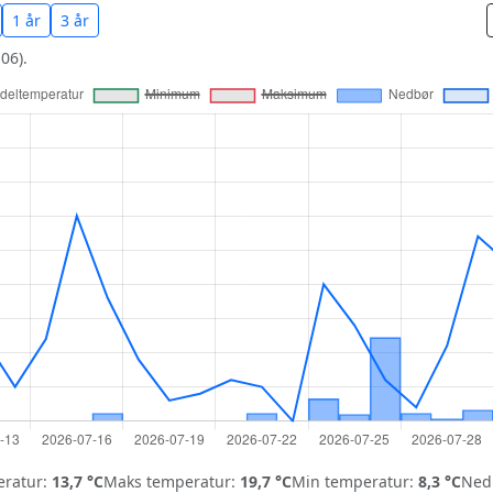
1 år
3 år
06).
ratur:
13,7 °C
Maks temperatur:
19,7 °C
Min temperatur:
8,3 °C
Nedb