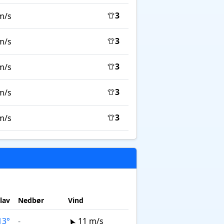
3
m/s
3
m/s
3
m/s
3
m/s
3
m/s
lav
Nedbør
Vind
13°
-
11 m/s