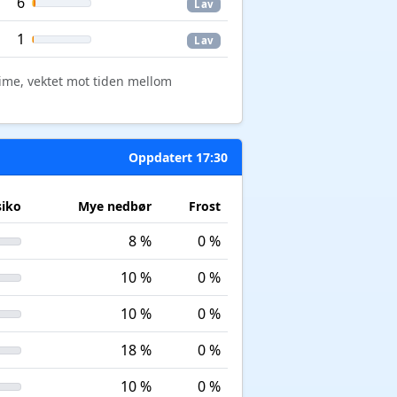
6
Lav
1
Lav
time, vektet mot tiden mellom
Oppdatert 17:30
siko
Mye nedbør
Frost
8 %
0 %
10 %
0 %
10 %
0 %
18 %
0 %
10 %
0 %