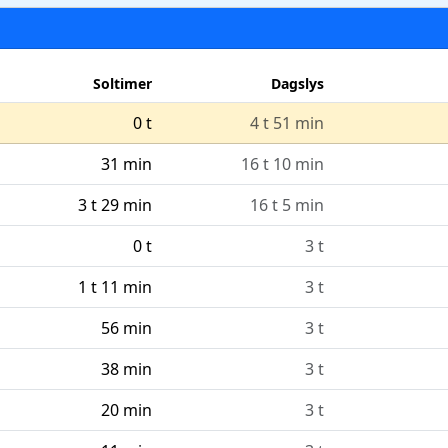
Soltimer
Dagslys
0 t
4 t 51 min
31 min
16 t 10 min
3 t 29 min
16 t 5 min
0 t
3 t
1 t 11 min
3 t
56 min
3 t
38 min
3 t
20 min
3 t