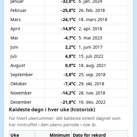
Januar
-32,0°C
6. jan. 2024
Februar
-25,8°C
26. feb. 2018
Mars
-24,1°C
18. mars 2018
April
-14,9°C
2. apr. 2018
Mai
-4,7°C
5. mai 2023
Juni
2,2°C
1. juni 2017
Juli
4,8°C
15. juli 2022
August
0,9°C
18. aug. 2021
September
-3,8°C
25. sep. 2018
Oktober
-7,4°C
29. okt. 2018
November
-14,2°C
28. nov. 2018
Desember
-21,8°C
16. des. 2022
Kaldeste døgn i hver uke (historisk)
For hvert ukenummer: det kaldeste enkelt døgnet som
har inntruffet i den ukens periode i noe år.
Uke
Minimum
Dato for rekord