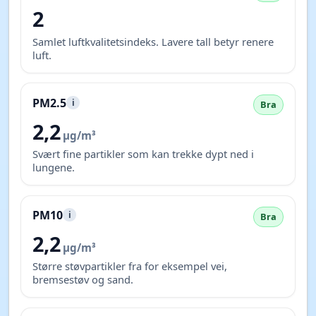
2
Samlet luftkvalitetsindeks. Lavere tall betyr renere
luft.
PM2.5
i
Bra
2,2
µg/m³
Svært fine partikler som kan trekke dypt ned i
lungene.
PM10
i
Bra
2,2
µg/m³
Større støvpartikler fra for eksempel vei,
bremsestøv og sand.