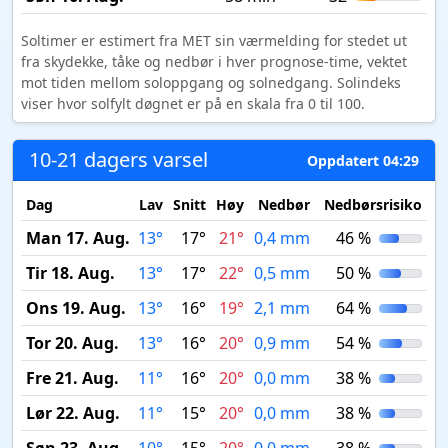
Soltimer er estimert fra MET sin værmelding for stedet ut
fra skydekke, tåke og nedbør i hver prognose-time, vektet
mot tiden mellom soloppgang og solnedgang. Solindeks
viser hvor solfylt døgnet er på en skala fra 0 til 100.
10-21 dagers varsel
Oppdatert 04:29
Dag
Lav
Snitt
Høy
Nedbør
Nedbørsrisiko
M
Man 17. Aug.
13°
17°
21°
0,4 mm
46 %
Tir 18. Aug.
13°
17°
22°
0,5 mm
50 %
Ons 19. Aug.
13°
16°
19°
2,1 mm
64 %
Tor 20. Aug.
13°
16°
20°
0,9 mm
54 %
Fre 21. Aug.
11°
16°
20°
0,0 mm
38 %
Lør 22. Aug.
11°
15°
20°
0,0 mm
38 %