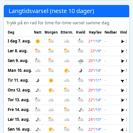
Langtidsvarsel (neste 10 dager)
Trykk på en rad for time-for-time-varsel samme dag.
Dag
Natt
Morgen
Etterm.
Kveld
Høy/lav
Nedbør
Vind
I dag 7. aug.
21°
/
10°
-
3 m
Lør 8. aug.
22°
/
9°
-
5 m
Søn 9. aug.
20°
/
13°
-
8 m
Man 10. aug.
20°
/
14°
-
5 m
Tir 11. aug.
19°
/
11°
-
5 m
Ons 12. aug.
20°
/
10°
-
3 m
Tor 13. aug.
22°
/
14°
-
5 m
Fre 14. aug.
24°
/
15°
-
4 m
Lør 15. aug.
24°
/
15°
-
3 m
Søn 16. aug.
22°
/
14°
-
2 m