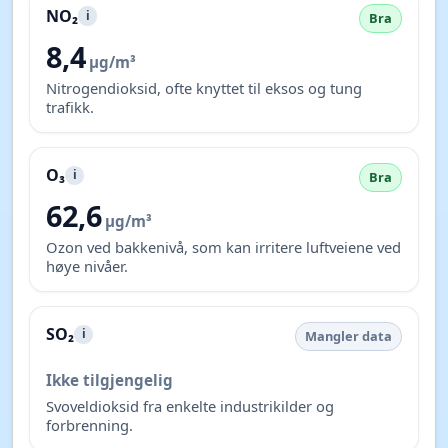
NO₂
i
Bra
8,4
µg/m³
Nitrogendioksid, ofte knyttet til eksos og tung
trafikk.
O₃
i
Bra
62,6
µg/m³
Ozon ved bakkenivå, som kan irritere luftveiene ved
høye nivåer.
SO₂
i
Mangler data
Ikke tilgjengelig
Svoveldioksid fra enkelte industrikilder og
forbrenning.