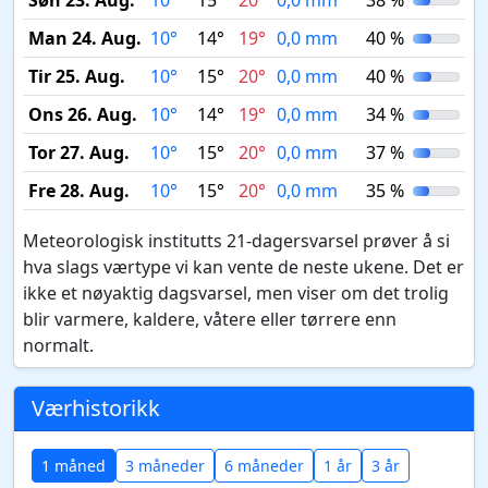
Søn 23. Aug.
10°
15°
20°
0,0 mm
38 %
Man 24. Aug.
10°
14°
19°
0,0 mm
40 %
Tir 25. Aug.
10°
15°
20°
0,0 mm
40 %
Ons 26. Aug.
10°
14°
19°
0,0 mm
34 %
Tor 27. Aug.
10°
15°
20°
0,0 mm
37 %
Fre 28. Aug.
10°
15°
20°
0,0 mm
35 %
Meteorologisk institutts 21-dagersvarsel prøver å si
hva slags værtype vi kan vente de neste ukene. Det er
ikke et nøyaktig dagsvarsel, men viser om det trolig
blir varmere, kaldere, våtere eller tørrere enn
normalt.
Værhistorikk
1 måned
3 måneder
6 måneder
1 år
3 år