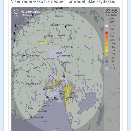
Viser radar-ekko fra nedbør i området, ikke skydekke.