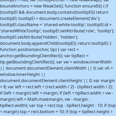
boundAnchors = new WeakSet(); function ensureEl() { if
Uke 46
-11,1°C
18. nov. 2023
(tooltipEl && document.body.contains(tooltipEl)) return
Uke 47
-12,8°C
21. nov. 2025
tooltipEl; tooltipEl = document.createElement('div');
Uke 48
-18,2°C
2. des. 2023
tooltipEl.className = 'shared-white-tooltip'; tooltipEl.id =
'sharedWhiteTooltip'; tooltipEl.setAttribute('role', 'tooltip');
Uke 49
-16,9°C
4. des. 2023
tooltipEl.setAttribute('hidden', 'hidden');
Uke 50
-21,8°C
16. des. 2022
document.body.appendChild(tooltipEl); return tooltipEl; }
Uke 51
-20,2°C
24. des. 2023
function position(anchor, tip) { var rect =
Uke 52
-21,8°C
27. des. 2023
anchor.getBoundingClientRect(); var tipRect =
tip.getBoundingClientRect(); var vw = window.innerWidth
Uke 53
-9,3°C
3. jan. 2021
|| document.documentElement.clientWidth || 0; var vh =
window.innerHeight ||
document.documentElement.clientHeight || 0; var margin
= 8; var left = rect.left + (rect.width / 2) - (tipRect.width / 2);
if (left < margin) left = margin; if (left + tipRect.width > vw -
margin) left = Math.max(margin, vw - margin -
tipRect.width); var top = rect.top - tipRect.height - 10; if (top
< margin) top = rect.bottom + 10; if (top + tipRect.height >