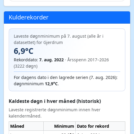
Kulderekorder
Laveste døgnminimum på 7. august (alle år i
datasettet) for Gjerdrum
6,9°C
Rekorddato:
7. aug. 2022
· Årsspenn 2017–2026
(3222 døgn)
For dagens dato i den lagrede serien (7. aug. 2026):
døgnminimum
12,9°C
.
Kaldeste døgn i hver måned (historisk)
Laveste registrerte døgnminimum innen hver
kalendermåned.
Måned
Minimum
Dato for rekord