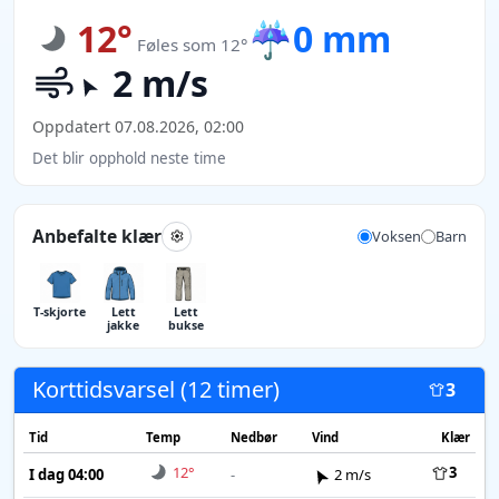
12°
☔
0 mm
Føles som 12°
2 m/s
Oppdatert 07.08.2026, 02:00
Det blir opphold neste time
Anbefalte klær
Voksen
Barn
T-skjorte
Lett
Lett
jakke
bukse
Korttidsvarsel (12 timer)
3
Tid
Temp
Nedbør
Vind
Klær
12°
3
I dag 04:00
-
2 m/s