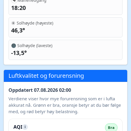
Månenedgang
18:20
☀️ Solhøyde (høyeste)
46,3°
🌑 Solhøyde (laveste)
-13,5°
Luftkvalitet og forurensning
Oppdatert 07.08.2026 02:00
Verdiene viser hvor mye forurensning som er i lufta
akkurat nå. Grønn er bra, oransje betyr at du bør følge
med, og rød betyr høy belastning.
AQI
i
Bra