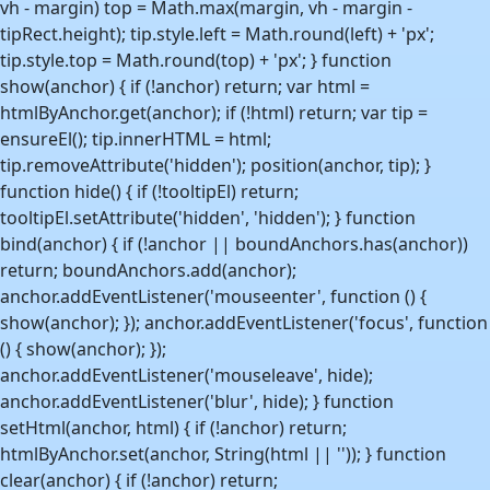
vh - margin) top = Math.max(margin, vh - margin -
tipRect.height); tip.style.left = Math.round(left) + 'px';
tip.style.top = Math.round(top) + 'px'; } function
show(anchor) { if (!anchor) return; var html =
htmlByAnchor.get(anchor); if (!html) return; var tip =
ensureEl(); tip.innerHTML = html;
tip.removeAttribute('hidden'); position(anchor, tip); }
function hide() { if (!tooltipEl) return;
tooltipEl.setAttribute('hidden', 'hidden'); } function
bind(anchor) { if (!anchor || boundAnchors.has(anchor))
return; boundAnchors.add(anchor);
anchor.addEventListener('mouseenter', function () {
show(anchor); }); anchor.addEventListener('focus', function
() { show(anchor); });
anchor.addEventListener('mouseleave', hide);
anchor.addEventListener('blur', hide); } function
setHtml(anchor, html) { if (!anchor) return;
htmlByAnchor.set(anchor, String(html || '')); } function
clear(anchor) { if (!anchor) return;