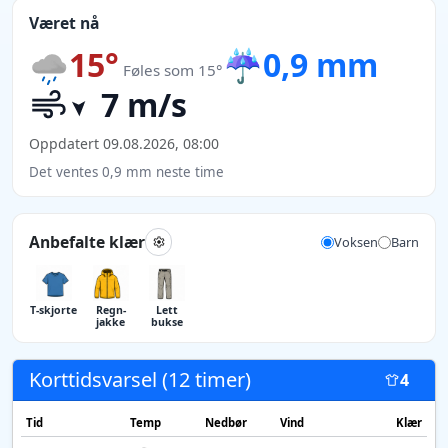
Været nå
15°
☔
0,9 mm
Føles som 15°
7 m/s
Oppdatert 09.08.2026, 08:00
Det ventes 0,9 mm neste time
Anbefalte klær
Voksen
Barn
T-skjorte
Regn­
Lett
jakke
bukse
Korttidsvarsel (12 timer)
4
Tid
Temp
Nedbør
Vind
Klær