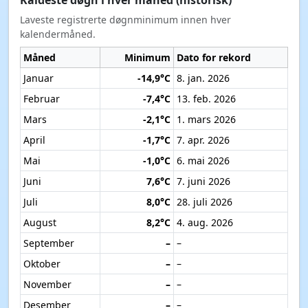
Laveste registrerte døgnminimum innen hver
kalendermåned.
Måned
Minimum
Dato for rekord
Januar
-14,9°C
8. jan. 2026
Februar
-7,4°C
13. feb. 2026
Mars
-2,1°C
1. mars 2026
April
-1,7°C
7. apr. 2026
Mai
-1,0°C
6. mai 2026
Juni
7,6°C
7. juni 2026
Juli
8,0°C
28. juli 2026
August
8,2°C
4. aug. 2026
September
–
–
Oktober
–
–
November
–
–
Desember
–
–