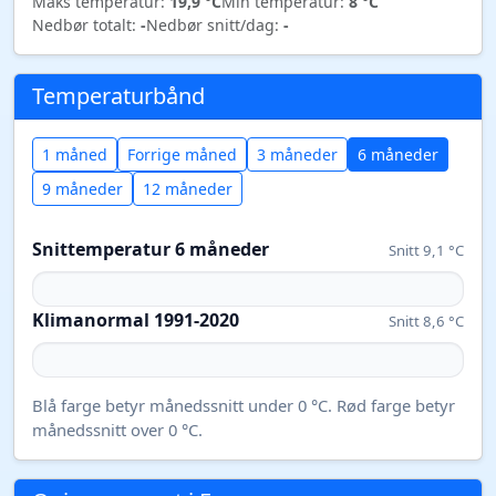
Maks temperatur:
19,9 °C
Min temperatur:
8 °C
Nedbør totalt:
-
Nedbør snitt/dag:
-
Temperaturbånd
1 måned
Forrige måned
3 måneder
6 måneder
9 måneder
12 måneder
Snittemperatur 6 måneder
Snitt 9,1 °C
Klimanormal 1991-2020
Snitt 8,6 °C
Blå farge betyr månedssnitt under 0 °C. Rød farge betyr
månedssnitt over 0 °C.