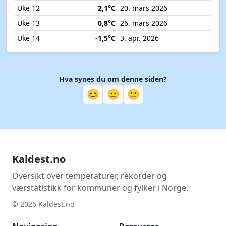
Uke 12
2,1°C
20. mars 2026
Uke 13
0,8°C
26. mars 2026
Uke 14
-1,5°C
3. apr. 2026
Uke 15
-1,7°C
7. apr. 2026
Uke 16
0,8°C
15. apr. 2026
Hva synes du om denne siden?
Uke 17
-0,5°C
21. apr. 2026
😊
😐
🙁
Uke 18
0,8°C
27. apr. 2026
Uke 19
-1,0°C
6. mai 2026
Uke 20
2,9°C
11. mai 2026
Uke 21
6,2°C
18. mai 2026
Kaldest.no
Uke 22
7,0°C
29. mai 2026
Uke 23
7,6°C
7. juni 2026
Oversikt over temperaturer, rekorder og
værstatistikk for kommuner og fylker i Norge.
Uke 24
8,5°C
11. juni 2026
© 2026 Kaldest.no
Uke 25
7,6°C
17. juni 2026
Uke 26
10,7°C
22. juni 2026