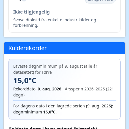
Ikke tilgjengelig
Svoveldioksid fra enkelte industrikilder og
forbrenning.
Kulderekorder
Laveste døgnminimum på 9. august (alle år i
datasettet) for Førre
15,0°C
Rekorddato:
9. aug. 2026
· Årsspenn 2026–2026 (221
døgn)
For dagens dato i den lagrede serien (9. aug. 2026):
døgnminimum
15,0°C
.
Kaldeste døgn i hver måned (historisk)