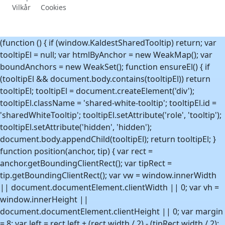
Vilkår
Cookies
(function () { if (window.KaldestSharedTooltip) return; var
tooltipEl = null; var htmlByAnchor = new WeakMap(); var
boundAnchors = new WeakSet(); function ensureEl() { if
(tooltipEl && document.body.contains(tooltipEl)) return
tooltipEl; tooltipEl = document.createElement('div');
tooltipEl.className = 'shared-white-tooltip'; tooltipEl.id =
'sharedWhiteTooltip'; tooltipEl.setAttribute('role', 'tooltip');
tooltipEl.setAttribute('hidden', 'hidden');
document.body.appendChild(tooltipEl); return tooltipEl; }
function position(anchor, tip) { var rect =
anchor.getBoundingClientRect(); var tipRect =
tip.getBoundingClientRect(); var vw = window.innerWidth
|| document.documentElement.clientWidth || 0; var vh =
window.innerHeight ||
document.documentElement.clientHeight || 0; var margin
= 8; var left = rect.left + (rect.width / 2) - (tipRect.width / 2);