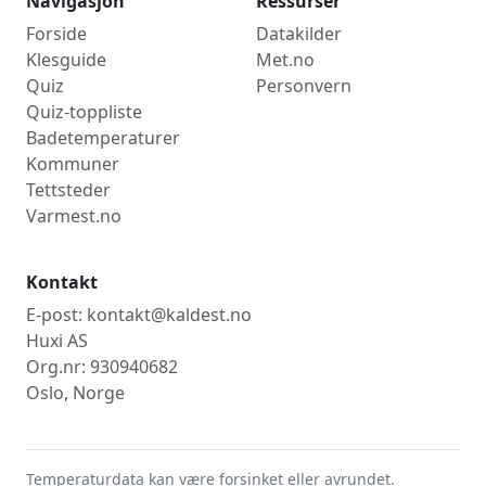
Navigasjon
Ressurser
Uke 27
9,7°C
30. juni 2026
Forside
Datakilder
Uke 28
8,3°C
6. juli 2026
Klesguide
Met.no
Quiz
Uke 29
9,6°C
Personvern
19. juli 2026
Quiz-toppliste
Uke 30
10,5°C
20. juli 2026
Badetemperaturer
Uke 31
8,0°C
28. juli 2026
Kommuner
Uke 32
8,2°C
4. aug. 2026
Tettsteder
Varmest.no
Kontakt
E-post: kontakt@kaldest.no
Huxi AS
Org.nr: 930940682
Oslo, Norge
Temperaturdata kan være forsinket eller avrundet.