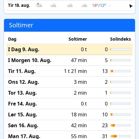
Tir 18. aug.
18°
/
12°
-
3 
Soltimer
Dag
Soltimer
Solindeks
I Dag 9. Aug.
0 t
0
I Morgen 10. Aug.
47 min
5
Tir 11. Aug.
1 t 21 min
13
Ons 12. Aug.
3 min
2
Tor 13. Aug.
2 min
1
Fre 14. Aug.
0 t
0
Lør 15. Aug.
18 min
10
Søn 16. Aug.
42 min
23
Man 17. Aug.
55 min
31