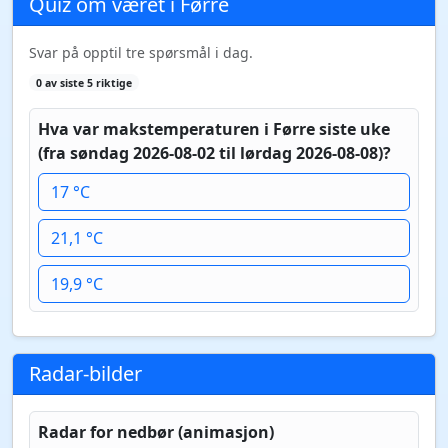
Quiz om været i Førre
Svar på opptil tre spørsmål i dag.
0 av siste 5 riktige
Hva var makstemperaturen i Førre siste uke
(fra søndag 2026-08-02 til lørdag 2026-08-08)?
17 °C
21,1 °C
19,9 °C
Radar-bilder
Radar for nedbør (animasjon)