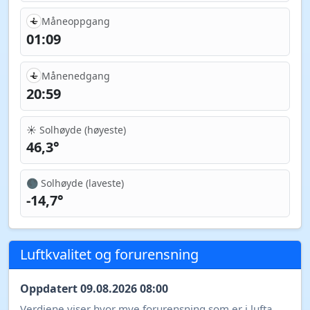
Måneoppgang
01:09
Månenedgang
20:59
☀️ Solhøyde (høyeste)
46,3°
🌑 Solhøyde (laveste)
-14,7°
Luftkvalitet og forurensning
Oppdatert 09.08.2026 08:00
Verdiene viser hvor mye forurensning som er i lufta