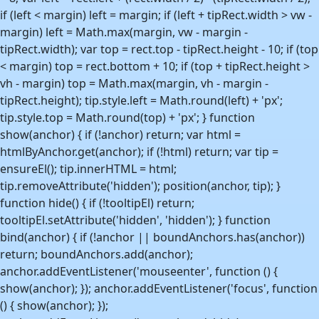
if (left < margin) left = margin; if (left + tipRect.width > vw -
margin) left = Math.max(margin, vw - margin -
tipRect.width); var top = rect.top - tipRect.height - 10; if (top
< margin) top = rect.bottom + 10; if (top + tipRect.height >
vh - margin) top = Math.max(margin, vh - margin -
tipRect.height); tip.style.left = Math.round(left) + 'px';
tip.style.top = Math.round(top) + 'px'; } function
show(anchor) { if (!anchor) return; var html =
htmlByAnchor.get(anchor); if (!html) return; var tip =
ensureEl(); tip.innerHTML = html;
tip.removeAttribute('hidden'); position(anchor, tip); }
function hide() { if (!tooltipEl) return;
tooltipEl.setAttribute('hidden', 'hidden'); } function
bind(anchor) { if (!anchor || boundAnchors.has(anchor))
return; boundAnchors.add(anchor);
anchor.addEventListener('mouseenter', function () {
show(anchor); }); anchor.addEventListener('focus', function
() { show(anchor); });