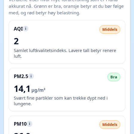
akkurat nå. Grønn er bra, oransje betyr at du bør følge
med, og rød betyr høy belastning.
AQI
i
Middels
2
Samlet luftkvalitetsindeks. Lavere tall betyr renere
luft.
PM2.5
i
Bra
14,1
µg/m³
Svært fine partikler som kan trekke dypt ned i
lungene.
PM10
i
Middels