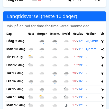
I dag 21:00
-
2 m/s
Langtidsvarsel (neste 10 dager)
Trykk på en rad for time-for-time-varsel samme dag.
Dag
Natt
Morgen
Etterm.
Kveld
Høy/lav
Nedbør
Vind
I dag 9. aug.
-
15°
/
12°
28,5 mm
7 
Man 10. aug.
13°
/
11°
4,2 mm
7 
Tir 11. aug.
15°
/
9°
-
6 
Ons 12. aug.
16°
/
9°
-
4 
Tor 13. aug.
20°
/
15°
-
5 
Fre 14. aug.
19°
/
16°
-
4 
Lør 15. aug.
17°
/
14°
-
4 
Søn 16. aug.
17°
/
13°
-
4 
Man 17. aug.
17°
/
12°
-
3 