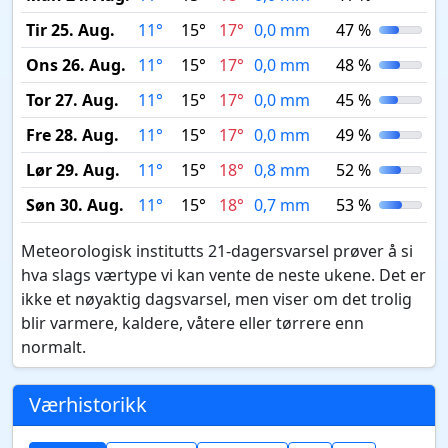
Tir 25. Aug.
11°
15°
17°
0,0 mm
47 %
Ons 26. Aug.
11°
15°
17°
0,0 mm
48 %
Tor 27. Aug.
11°
15°
17°
0,0 mm
45 %
Fre 28. Aug.
11°
15°
17°
0,0 mm
49 %
Lør 29. Aug.
11°
15°
18°
0,8 mm
52 %
Søn 30. Aug.
11°
15°
18°
0,7 mm
53 %
Meteorologisk institutts 21-dagersvarsel prøver å si
hva slags værtype vi kan vente de neste ukene. Det er
ikke et nøyaktig dagsvarsel, men viser om det trolig
blir varmere, kaldere, våtere eller tørrere enn
normalt.
Værhistorikk