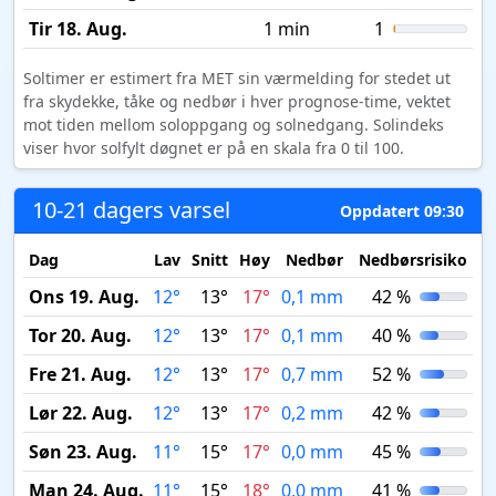
Tir 18. Aug.
1 min
1
Soltimer er estimert fra MET sin værmelding for stedet ut
fra skydekke, tåke og nedbør i hver prognose-time, vektet
mot tiden mellom soloppgang og solnedgang. Solindeks
viser hvor solfylt døgnet er på en skala fra 0 til 100.
10-21 dagers varsel
Oppdatert 09:30
Dag
Lav
Snitt
Høy
Nedbør
Nedbørsrisiko
M
Ons 19. Aug.
12°
13°
17°
0,1 mm
42 %
Tor 20. Aug.
12°
13°
17°
0,1 mm
40 %
Fre 21. Aug.
12°
13°
17°
0,7 mm
52 %
Lør 22. Aug.
12°
13°
17°
0,2 mm
42 %
Søn 23. Aug.
11°
15°
17°
0,0 mm
45 %
Man 24. Aug.
11°
15°
18°
0,0 mm
41 %