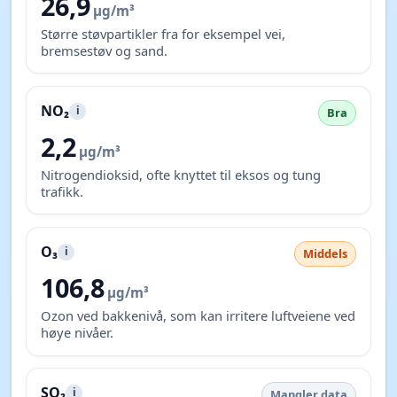
26,9
µg/m³
Større støvpartikler fra for eksempel vei,
bremsestøv og sand.
NO₂
i
Bra
2,2
µg/m³
Nitrogendioksid, ofte knyttet til eksos og tung
trafikk.
O₃
i
Middels
106,8
µg/m³
Ozon ved bakkenivå, som kan irritere luftveiene ved
høye nivåer.
SO₂
i
Mangler data