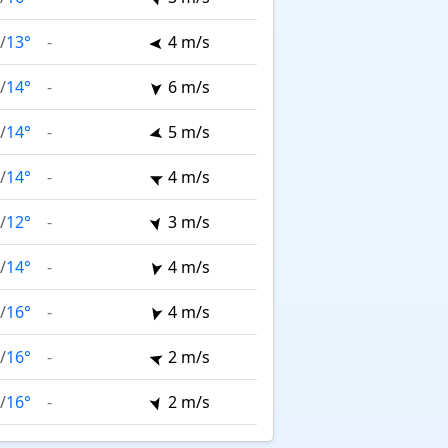
/
13°
-
4 m/s
/
14°
-
6 m/s
/
14°
-
5 m/s
/
14°
-
4 m/s
/
12°
-
3 m/s
/
14°
-
4 m/s
/
16°
-
4 m/s
/
16°
-
2 m/s
/
16°
-
2 m/s