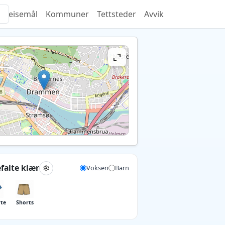
Reisemål
Kommuner
Tettsteder
Avvik
falte klær
Voksen
Barn
rte
Shorts