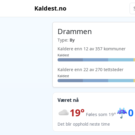
Kaldest.no
Drammen
Type:
By
Kaldere enn 12 av 357 kommuner
Kaldest
Kaldere enn 22 av 270 tettsteder
Kaldest
Været nå
19°
☔
0
Føles som 19°
Det blir opphold neste time