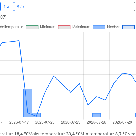
1 år
3 år
07).
ratur:
18,4 °C
Maks temperatur:
33,4 °C
Min temperatur:
8,7 °C
Nedb