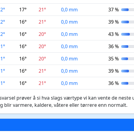
12°
17°
21°
0,0 mm
37 %
12°
16°
21°
0,0 mm
39 %
12°
16°
20°
0,0 mm
43 %
11°
16°
20°
0,0 mm
36 %
11°
16°
20°
0,0 mm
35 %
11°
16°
21°
0,0 mm
39 %
11°
16°
21°
0,0 mm
36 %
varsel prøver å si hva slags værtype vi kan vente de neste 
g blir varmere, kaldere, våtere eller tørrere enn normalt.