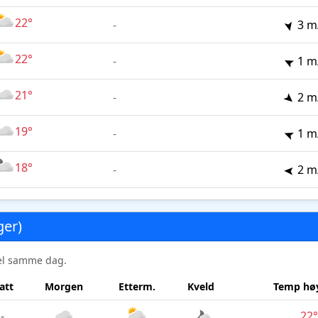
22°
-
3 m
22°
-
1 m
21°
-
2 m
19°
-
1 m
18°
-
2 m
ger)
sel samme dag.
att
Morgen
Etterm.
Kveld
Temp høy
-
22°