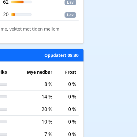
62
Lav
20
Lav
time, vektet mot tiden mellom
Oppdatert 08:30
siko
Mye nedbør
Frost
8 %
0 %
14 %
0 %
20 %
0 %
10 %
0 %
7 %
0 %