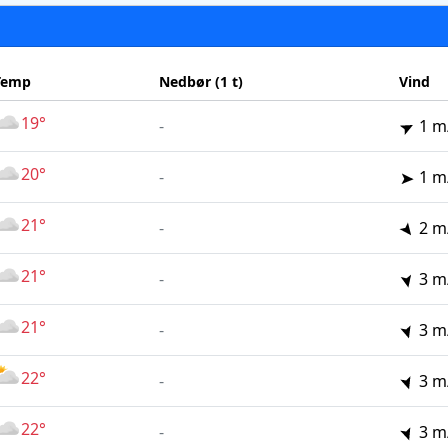
Temp
Nedbør (1 t)
Vind
19°
-
1 m
20°
-
1 m
21°
-
2 m
21°
-
3 m
21°
-
3 m
22°
-
3 m
22°
-
3 m