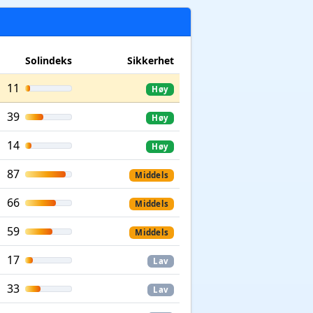
Solindeks
Sikkerhet
11
Høy
39
Høy
14
Høy
87
Middels
66
Middels
59
Middels
17
Lav
33
Lav