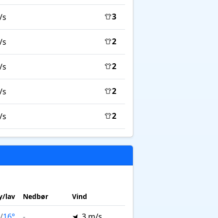
3
/s
2
/s
2
/s
2
/s
2
/s
/lav
Nedbør
Vind
/
16°
-
3 m/s