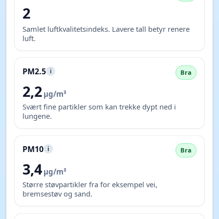
2
Samlet luftkvalitetsindeks. Lavere tall betyr renere
luft.
PM2.5
i
Bra
2,2
µg/m³
Svært fine partikler som kan trekke dypt ned i
lungene.
PM10
i
Bra
3,4
µg/m³
Større støvpartikler fra for eksempel vei,
bremsestøv og sand.