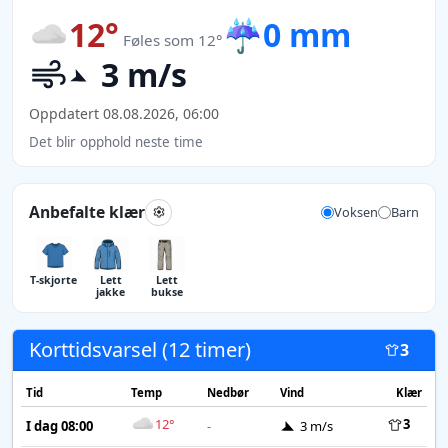
12°
☔
0 mm
Føles som 12°
3 m/s
Oppdatert 08.08.2026, 06:00
Det blir opphold neste time
Anbefalte klær
Voksen
Barn
T-skjorte
Lett
Lett
jakke
bukse
Korttidsvarsel (12 timer)
3
Tid
Temp
Nedbør
Vind
Klær
12°
3
I dag 08:00
-
3 m/s