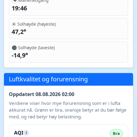
Månenedgang
19:46
☀️ Solhøyde (høyeste)
47,2°
🌑 Solhøyde (laveste)
-14,9°
Luftkvalitet og forurensning
Oppdatert 08.08.2026 02:00
Verdiene viser hvor mye forurensning som er i lufta
akkurat nå. Grønn er bra, oransje betyr at du bør følge
med, og rød betyr høy belastning.
AQI
i
Bra