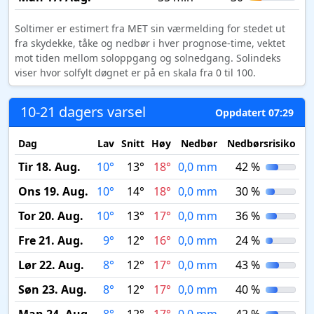
Soltimer er estimert fra MET sin værmelding for stedet ut
fra skydekke, tåke og nedbør i hver prognose-time, vektet
mot tiden mellom soloppgang og solnedgang. Solindeks
viser hvor solfylt døgnet er på en skala fra 0 til 100.
10-21 dagers varsel
Oppdatert 07:29
Dag
Lav
Snitt
Høy
Nedbør
Nedbørsrisiko
M
Tir 18. Aug.
10°
13°
18°
0,0 mm
42 %
Ons 19. Aug.
10°
14°
18°
0,0 mm
30 %
Tor 20. Aug.
10°
13°
17°
0,0 mm
36 %
Fre 21. Aug.
9°
12°
16°
0,0 mm
24 %
Lør 22. Aug.
8°
12°
17°
0,0 mm
43 %
Søn 23. Aug.
8°
12°
17°
0,0 mm
40 %