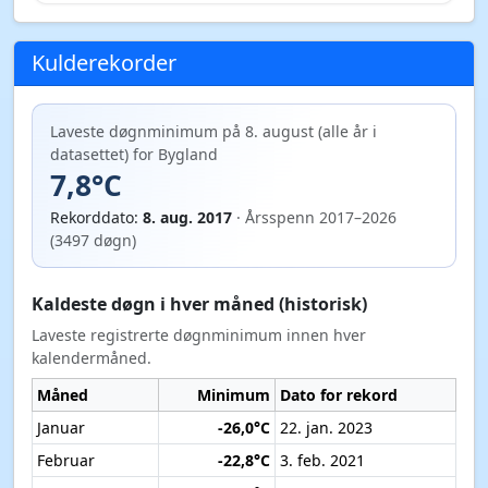
Kulderekorder
Laveste døgnminimum på 8. august (alle år i
datasettet) for Bygland
7,8°C
Rekorddato:
8. aug. 2017
· Årsspenn 2017–2026
(3497 døgn)
Kaldeste døgn i hver måned (historisk)
Laveste registrerte døgnminimum innen hver
kalendermåned.
Måned
Minimum
Dato for rekord
Januar
-26,0°C
22. jan. 2023
Februar
-22,8°C
3. feb. 2021