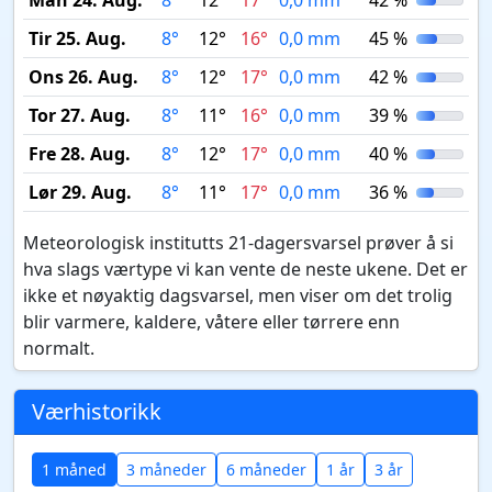
Man 24. Aug.
8°
12°
17°
0,0 mm
42 %
Tir 25. Aug.
8°
12°
16°
0,0 mm
45 %
Ons 26. Aug.
8°
12°
17°
0,0 mm
42 %
Tor 27. Aug.
8°
11°
16°
0,0 mm
39 %
Fre 28. Aug.
8°
12°
17°
0,0 mm
40 %
Lør 29. Aug.
8°
11°
17°
0,0 mm
36 %
Meteorologisk institutts 21-dagersvarsel prøver å si
hva slags værtype vi kan vente de neste ukene. Det er
ikke et nøyaktig dagsvarsel, men viser om det trolig
blir varmere, kaldere, våtere eller tørrere enn
normalt.
Værhistorikk
1 måned
3 måneder
6 måneder
1 år
3 år