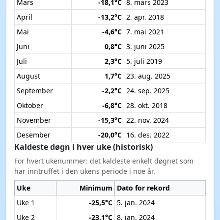
Mars
-18,1°C
8. mars 2023
April
-13,2°C
2. apr. 2018
Mai
-4,6°C
7. mai 2021
Juni
0,8°C
3. juni 2025
Juli
2,3°C
5. juli 2019
August
1,7°C
23. aug. 2025
September
-2,2°C
24. sep. 2025
Oktober
-6,8°C
28. okt. 2018
November
-15,3°C
22. nov. 2024
Desember
-20,0°C
16. des. 2022
Kaldeste døgn i hver uke (historisk)
For hvert ukenummer: det kaldeste enkelt døgnet som
har inntruffet i den ukens periode i noe år.
Uke
Minimum
Dato for rekord
Uke 1
-25,5°C
5. jan. 2024
Uke 2
-23,1°C
8. jan. 2024