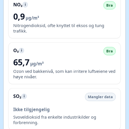
NO₂
i
Bra
0,9
µg/m³
Nitrogendioksid, ofte knyttet til eksos og tung
trafikk.
O₃
i
Bra
65,7
µg/m³
Ozon ved bakkenivå, som kan irritere luftveiene ved
høye nivåer.
SO₂
i
Mangler data
Ikke tilgjengelig
Svoveldioksid fra enkelte industrikilder og
forbrenning.