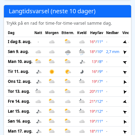
Langtidsvarsel (neste 10 dager)
Trykk på en rad for time-for-time-varsel samme dag.
Dag
Natt
Morgen
Etterm.
Kveld
Høy/lav
Nedbør
Vind
I dag 8. aug.
-
16°
/
11°
-
4 m
Søn 9. aug.
18°
/
10°
2,7 mm
5 m
Man 10. aug.
13°
/
8°
-
5 m
Tir 11. aug.
16°
/
9°
-
5 m
Ons 12. aug.
19°
/
7°
-
3 m
Tor 13. aug.
20°
/
11°
-
3 m
Fre 14. aug.
21°
/
12°
-
3 m
Lør 15. aug.
19°
/
12°
-
3 m
Søn 16. aug.
19°
/
11°
-
3 m
Man 17. aug.
18°
/
11°
-
2 m