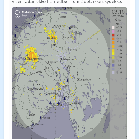
Viser radar-ekko fra nedbør i området, ikke skydekke.