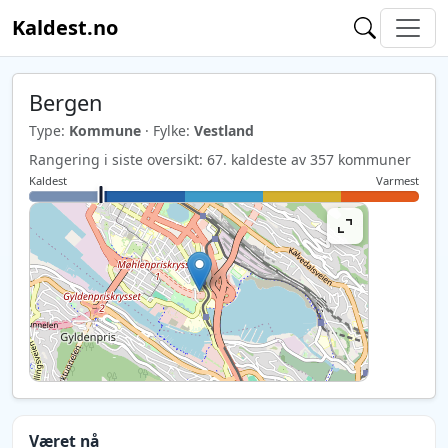
Kaldest.no
Bergen
Type:
Kommune
· Fylke:
Vestland
Rangering i siste oversikt: 67. kaldeste av 357 kommuner
Kaldest
Varmest
Været nå