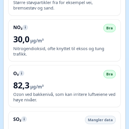
Større støvpartikler fra for eksempel vei,
bremsestøv og sand.
NO₂
i
Bra
30,0
µg/m³
Nitrogendioksid, ofte knyttet til eksos og tung
trafikk.
O₃
i
Bra
82,3
µg/m³
Ozon ved bakkenivå, som kan irritere luftveiene ved
høye nivåer.
SO₂
i
Mangler data