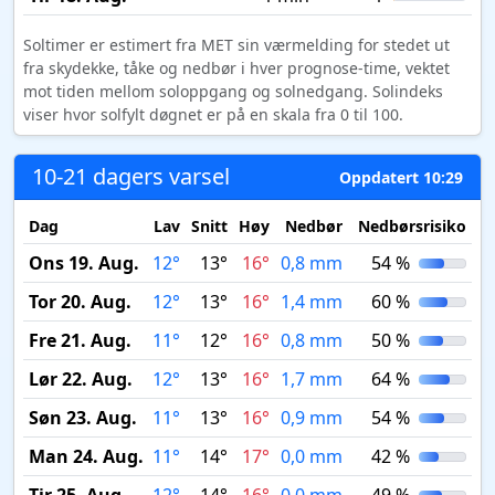
Soltimer er estimert fra MET sin værmelding for stedet ut
fra skydekke, tåke og nedbør i hver prognose-time, vektet
mot tiden mellom soloppgang og solnedgang. Solindeks
viser hvor solfylt døgnet er på en skala fra 0 til 100.
10-21 dagers varsel
Oppdatert 10:29
Dag
Lav
Snitt
Høy
Nedbør
Nedbørsrisiko
M
Ons 19. Aug.
12°
13°
16°
0,8 mm
54 %
Tor 20. Aug.
12°
13°
16°
1,4 mm
60 %
Fre 21. Aug.
11°
12°
16°
0,8 mm
50 %
Lør 22. Aug.
12°
13°
16°
1,7 mm
64 %
Søn 23. Aug.
11°
13°
16°
0,9 mm
54 %
Man 24. Aug.
11°
14°
17°
0,0 mm
42 %