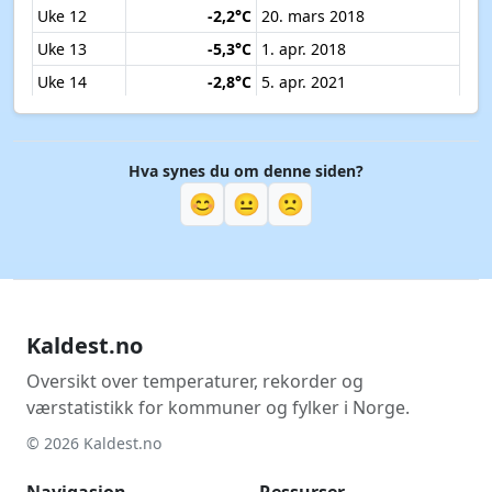
Uke 12
-2,2°C
20. mars 2018
Uke 13
-5,3°C
1. apr. 2018
Uke 14
-2,8°C
5. apr. 2021
Uke 15
-0,9°C
14. apr. 2017
Uke 16
-0,6°C
21. apr. 2024
Hva synes du om denne siden?
Uke 17
0,4°C
24. apr. 2017
😊
😐
🙁
Uke 18
0,6°C
3. mai 2019
Uke 19
0,2°C
5. mai 2026
Uke 20
0,6°C
12. mai 2020
Uke 21
2,5°C
20. mai 2020
Kaldest.no
Uke 22
2,8°C
29. mai 2019
Uke 23
5,8°C
9. juni 2024
Oversikt over temperaturer, rekorder og
værstatistikk for kommuner og fylker i Norge.
Uke 24
6,0°C
14. juni 2024
© 2026 Kaldest.no
Uke 25
7,2°C
21. juni 2018
Uke 26
6,4°C
27. juni 2017
Navigasjon
Ressurser