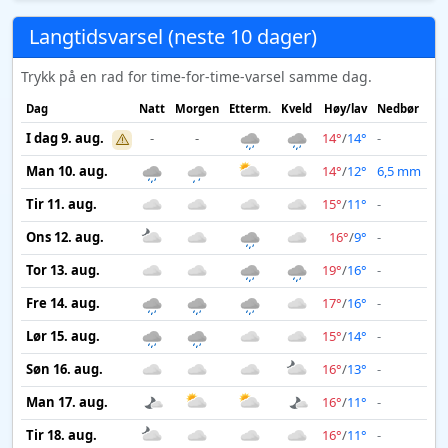
Langtidsvarsel (neste 10 dager)
Trykk på en rad for time-for-time-varsel samme dag.
Dag
Natt
Morgen
Etterm.
Kveld
Høy/lav
Nedbør
Vi
I dag 9. aug.
-
-
14°
/
14°
-
Man 10. aug.
14°
/
12°
6,5 mm
Tir 11. aug.
15°
/
11°
-
Ons 12. aug.
16°
/
9°
-
Tor 13. aug.
19°
/
16°
-
Fre 14. aug.
17°
/
16°
-
Lør 15. aug.
15°
/
14°
-
Søn 16. aug.
16°
/
13°
-
Man 17. aug.
16°
/
11°
-
Tir 18. aug.
16°
/
11°
-