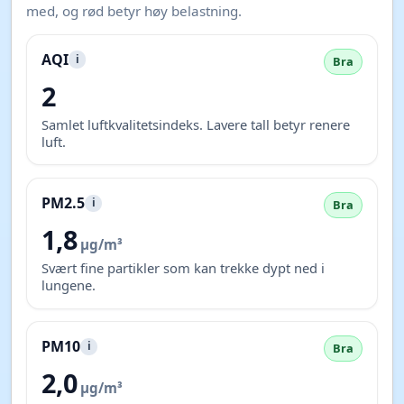
med, og rød betyr høy belastning.
AQI
i
Bra
2
Samlet luftkvalitetsindeks. Lavere tall betyr renere
luft.
PM2.5
i
Bra
1,8
µg/m³
Svært fine partikler som kan trekke dypt ned i
lungene.
PM10
i
Bra
2,0
µg/m³