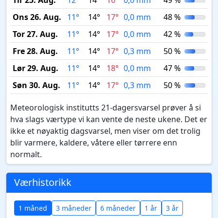
Tir 25. Aug.
12°
14°
16°
0,0 mm
49 %
Ons 26. Aug.
11°
14°
17°
0,0 mm
48 %
Tor 27. Aug.
11°
14°
17°
0,0 mm
42 %
Fre 28. Aug.
11°
14°
17°
0,3 mm
50 %
Lør 29. Aug.
11°
14°
18°
0,0 mm
47 %
Søn 30. Aug.
11°
14°
17°
0,3 mm
50 %
Meteorologisk institutts 21-dagersvarsel prøver å si
hva slags værtype vi kan vente de neste ukene. Det er
ikke et nøyaktig dagsvarsel, men viser om det trolig
blir varmere, kaldere, våtere eller tørrere enn
normalt.
Værhistorikk
1 måned
3 måneder
6 måneder
1 år
3 år