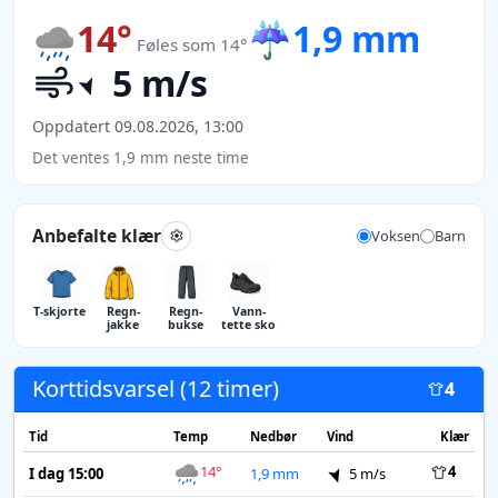
14°
☔
1,9 mm
Føles som 14°
5 m/s
Oppdatert 09.08.2026, 13:00
Det ventes 1,9 mm neste time
Anbefalte klær
Voksen
Barn
T-skjorte
Regn­
Regn­
Vann­
jakke
bukse
tette sko
Korttidsvarsel (12 timer)
4
Tid
Temp
Nedbør
Vind
Klær
14°
4
I dag 15:00
1,9 mm
5 m/s