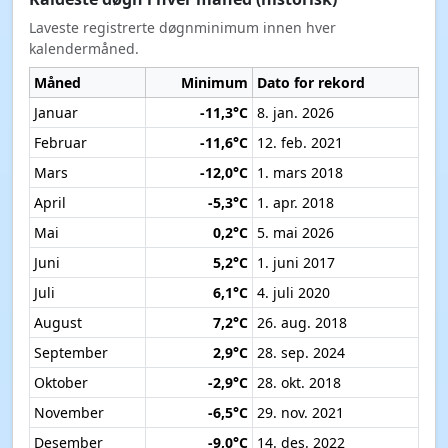
Laveste registrerte døgnminimum innen hver
kalendermåned.
Måned
Minimum
Dato for rekord
Januar
-11,3°C
8. jan. 2026
Februar
-11,6°C
12. feb. 2021
Mars
-12,0°C
1. mars 2018
April
-5,3°C
1. apr. 2018
Mai
0,2°C
5. mai 2026
Juni
5,2°C
1. juni 2017
Juli
6,1°C
4. juli 2020
August
7,2°C
26. aug. 2018
September
2,9°C
28. sep. 2024
Oktober
-2,9°C
28. okt. 2018
November
-6,5°C
29. nov. 2021
Desember
-9,0°C
14. des. 2022