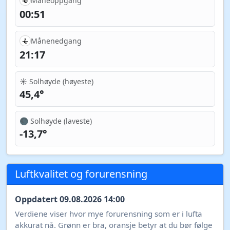
Måneoppgang
00:51
Månenedgang
21:17
☀️ Solhøyde (høyeste)
45,4°
🌑 Solhøyde (laveste)
-13,7°
Luftkvalitet og forurensning
Oppdatert 09.08.2026 14:00
Verdiene viser hvor mye forurensning som er i lufta
akkurat nå. Grønn er bra, oransje betyr at du bør følge