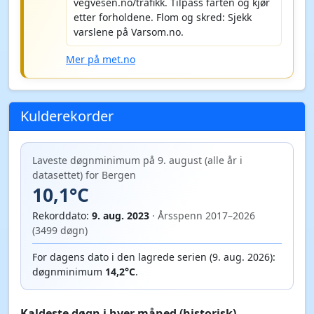
vegvesen.no/trafikk. Tilpass farten og kjør
etter forholdene. Flom og skred: Sjekk
varslene på Varsom.no.
Mer på met.no
Kulderekorder
Laveste døgnminimum på 9. august (alle år i
datasettet) for Bergen
10,1°C
Rekorddato:
9. aug. 2023
· Årsspenn 2017–2026
(3499 døgn)
For dagens dato i den lagrede serien (9. aug. 2026):
døgnminimum
14,2°C
.
Kaldeste døgn i hver måned (historisk)