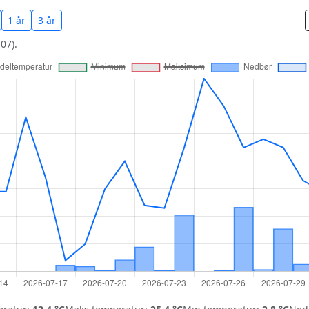
1 år
3 år
07).