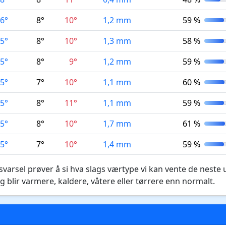
6°
8°
10°
1,2 mm
59 %
5°
8°
10°
1,3 mm
58 %
5°
8°
9°
1,2 mm
59 %
5°
7°
10°
1,1 mm
60 %
5°
8°
11°
1,1 mm
59 %
5°
8°
10°
1,7 mm
61 %
5°
7°
10°
1,4 mm
59 %
varsel prøver å si hva slags værtype vi kan vente de neste 
g blir varmere, kaldere, våtere eller tørrere enn normalt.