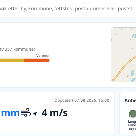
Quiz
te av 357 kommuner
Varmest
Anbe
Oppdatert 07.08.2026, 15:00
3 mm
4 m/s
Lang
erme
top