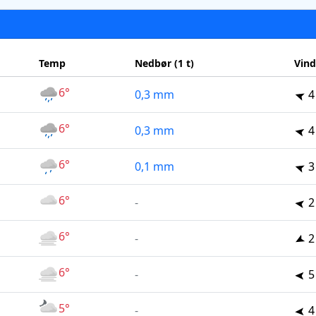
Temp
Nedbør (1 t)
Vind
6°
0,3 mm
4
6°
0,3 mm
4
6°
0,1 mm
3
6°
-
2
6°
-
2
6°
-
5
5°
-
4