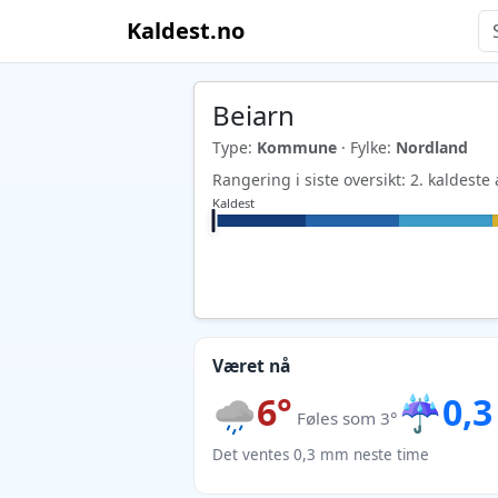
Kaldest.no
Beiarn
Type:
Kommune
· Fylke:
Nordland
Rangering i siste oversikt: 2. kaldes
Kaldest
Været nå
6°
☔
0,
Føles som 3°
Det ventes 0,3 mm neste time