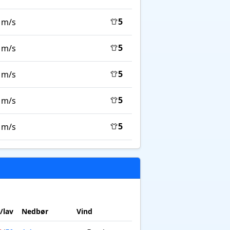
5
 m/s
5
 m/s
5
 m/s
5
 m/s
5
 m/s
/lav
Nedbør
Vind