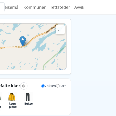
Reisemål
Kommuner
Tettsteder
Avvik
falte klær
Voksen
Barn
­
Regn­
Bukse
t
jakke
p