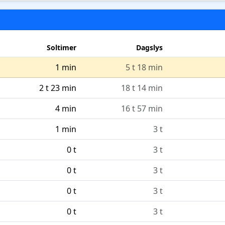
Soltimer
Dagslys
1 min
5 t 18 min
2 t 23 min
18 t 14 min
4 min
16 t 57 min
1 min
3 t
0 t
3 t
0 t
3 t
0 t
3 t
0 t
3 t