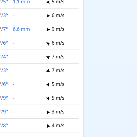
°
/
5°
1,1 mm
5 m/s
°
/
3°
-
6 m/s
°
/
7°
6,6 mm
9 m/s
°
/
6°
-
6 m/s
°
/
4°
-
7 m/s
°
/
3°
-
7 m/s
°
/
6°
-
5 m/s
°
/
9°
-
5 m/s
°
/
9°
-
3 m/s
°
/
8°
-
4 m/s