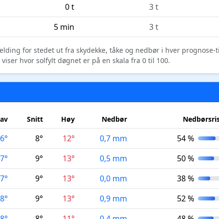
0 t
3 t
5 min
3 t
elding for stedet ut fra skydekke, tåke og nedbør i hver prognose-
ser hvor solfylt døgnet er på en skala fra 0 til 100.
av
Snitt
Høy
Nedbør
Nedbørsri
6°
8°
12°
0,7 mm
54 %
7°
9°
13°
0,5 mm
50 %
7°
9°
13°
0,0 mm
38 %
8°
9°
13°
0,9 mm
52 %
8°
8°
11°
0,4 mm
48 %