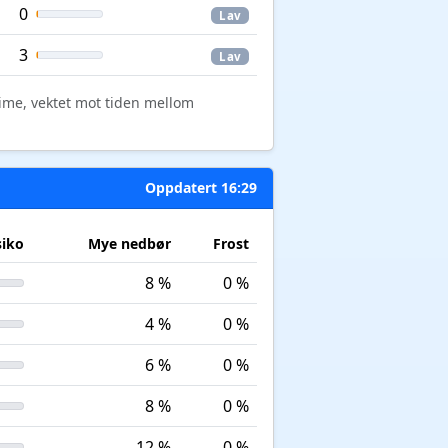
0
Lav
3
Lav
time, vektet mot tiden mellom
Oppdatert 16:29
siko
Mye nedbør
Frost
8 %
0 %
4 %
0 %
6 %
0 %
8 %
0 %
12 %
0 %