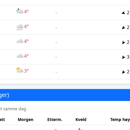
4°
-
2
4°
-
2
4°
-
2
4°
-
3
3°
-
2
ger)
sel samme dag.
att
Morgen
Etterm.
Kveld
Temp høy