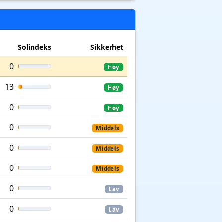
Solindeks
Sikkerhet
0
Høy
13
Høy
0
Høy
0
Middels
0
Middels
0
Middels
0
Lav
0
Lav