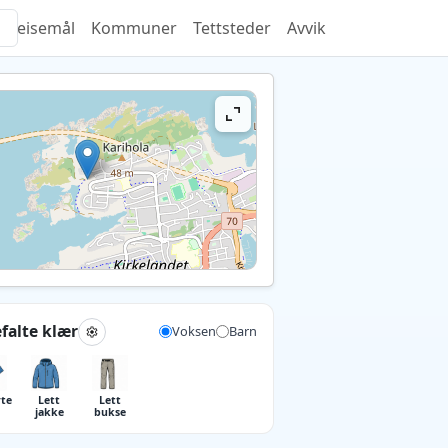
Reisemål
Kommuner
Tettsteder
Avvik
falte klær
Voksen
Barn
rte
Lett
Lett
jakke
bukse