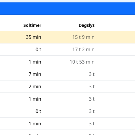
Soltimer
Dagslys
35 min
15 t 9 min
0 t
17 t 2 min
1 min
10 t 53 min
7 min
3 t
2 min
3 t
1 min
3 t
0 t
3 t
1 min
3 t