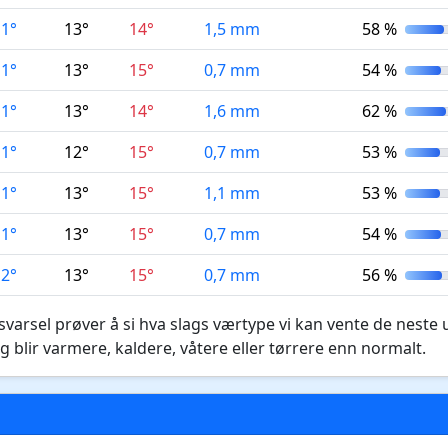
11°
13°
14°
1,5 mm
58 %
11°
13°
15°
0,7 mm
54 %
11°
13°
14°
1,6 mm
62 %
11°
12°
15°
0,7 mm
53 %
11°
13°
15°
1,1 mm
53 %
11°
13°
15°
0,7 mm
54 %
12°
13°
15°
0,7 mm
56 %
varsel prøver å si hva slags værtype vi kan vente de neste 
g blir varmere, kaldere, våtere eller tørrere enn normalt.