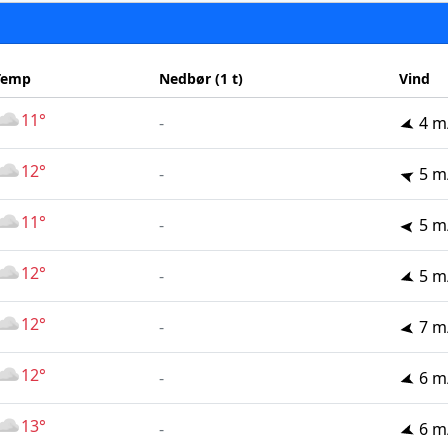
Temp
Nedbør (1 t)
Vind
11°
-
4 m
12°
-
5 m
11°
-
5 m
12°
-
5 m
12°
-
7 m
12°
-
6 m
13°
-
6 m