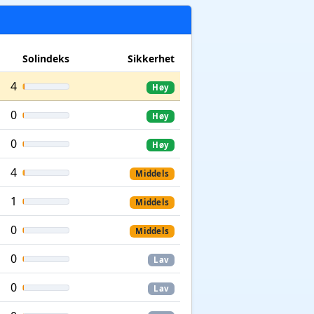
Solindeks
Sikkerhet
4
Høy
0
Høy
0
Høy
4
Middels
1
Middels
0
Middels
0
Lav
0
Lav