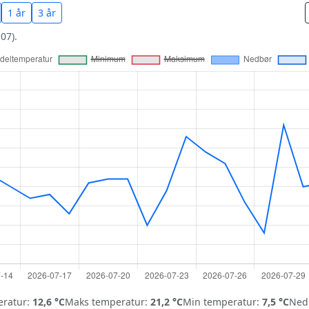
1 år
3 år
07).
ratur:
12,6 °C
Maks temperatur:
21,2 °C
Min temperatur:
7,5 °C
Nedb