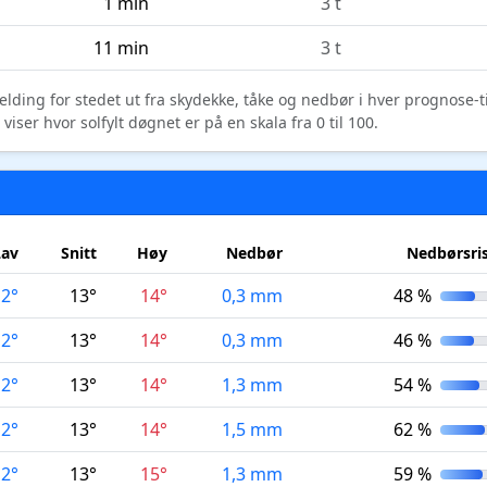
1 min
3 t
11 min
3 t
elding for stedet ut fra skydekke, tåke og nedbør i hver prognose-
ser hvor solfylt døgnet er på en skala fra 0 til 100.
Lav
Snitt
Høy
Nedbør
Nedbørsri
12°
13°
14°
0,3 mm
48 %
12°
13°
14°
0,3 mm
46 %
12°
13°
14°
1,3 mm
54 %
12°
13°
14°
1,5 mm
62 %
12°
13°
15°
1,3 mm
59 %