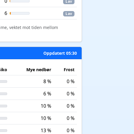
0
Lav
6
Lav
time, vektet mot tiden mellom
Oppdatert 05:30
siko
Mye nedbør
Frost
8 %
0 %
6 %
0 %
10 %
0 %
10 %
0 %
13 %
0 %