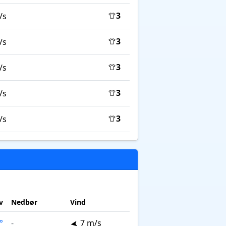
3
/s
3
/s
3
/s
3
/s
3
/s
v
Nedbør
Vind
°
-
7 m/s