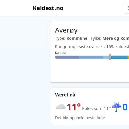
Kaldest.no
Averøy
Type:
Kommune
· Fylke:
Møre og Rom
Rangering i siste oversikt: 163. kald
Kaldest
Været nå
11°
☔
0
Føles som 11°
Det blir opphold neste time