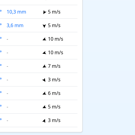
°
10,3 mm
5 m/s
°
3,6 mm
5 m/s
°
-
10 m/s
°
-
10 m/s
°
-
7 m/s
°
-
3 m/s
°
-
6 m/s
°
-
5 m/s
°
-
3 m/s