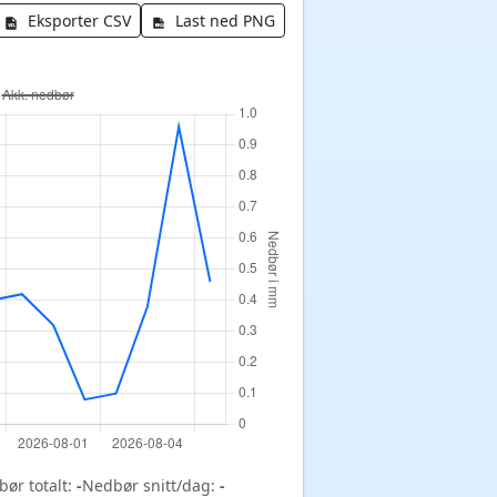
Eksporter CSV
Last ned PNG
ør totalt:
-
Nedbør snitt/dag:
-