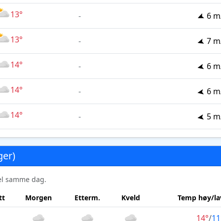
13°
-
6 m
13°
-
7 m
14°
-
6 m
14°
-
6 m
14°
-
5 m
ger)
sel samme dag.
tt
Morgen
Etterm.
Kveld
Temp høy/la
14°
/
11