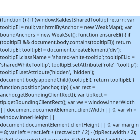
(function () { if (window.KaldestSharedTooltip) return; var
tooltipEl = null; var htmlByAnchor = new WeakMap(); var
boundAnchors = new WeakSet(); function ensureEl() { if
(tooltipEl && document.body.contains(tooltipEl)) return
tooltipEl; tooltipEl = document.createElement('div');
tooltipEl.className = 'shared-white-tooltip'; tooltipEl.id =
'sharedWhiteTooltip'; tooltipEl.setAttribute('role', 'tooltip');
tooltipEl.setAttribute('hidden', 'hidden');
document.body.appendChild(tooltipEl); return tooltipEl; }
function position(anchor, tip) { var rect =
anchor.getBoundingClientRect(); var tipRect =
tip.getBoundingClientRect(); var vw = window.innerWidth
|| document.documentElement.clientWidth || 0; var vh =
window.innerHeight ||
document.documentElement.clientHeight || 0; var margin
= 8; var left = rect.left + (rect.width / 2) - (tipRect.width / 2);
if (left < margin) left = margin; if (left + tipRect.width > vw -