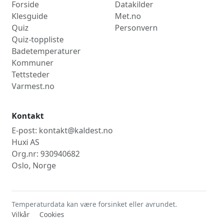
Forside
Datakilder
Uke 28
3,2°C
6. juli 2026
Klesguide
Met.no
Quiz
Uke 29
5,4°C
Personvern
19. juli 2026
Quiz-toppliste
Uke 30
4,7°C
21. juli 2026
Badetemperaturer
Uke 31
7,8°C
27. juli 2026
Kommuner
Uke 32
3,9°C
4. aug. 2026
Tettsteder
Varmest.no
Kontakt
E-post: kontakt@kaldest.no
Huxi AS
Org.nr: 930940682
Oslo, Norge
Temperaturdata kan være forsinket eller avrundet.
Vilkår
Cookies