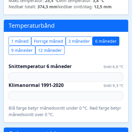
Maks temperatur:
25,5 °C
Min temperatur:
3,8 °C
Nedbør totalt:
374,3 mm
Nedbør snitt/dag:
12,5 mm
Temperaturbånd
1 måned
Forrige måned
3 måneder
6 måneder
9 måneder
12 måneder
Snittemperatur 6 måneder
Snitt 6,6 °C
Klimanormal 1991-2020
Snitt 9,3 °C
Blå farge betyr månedssnitt under 0 °C. Rød farge betyr
månedssnitt over 0 °C.