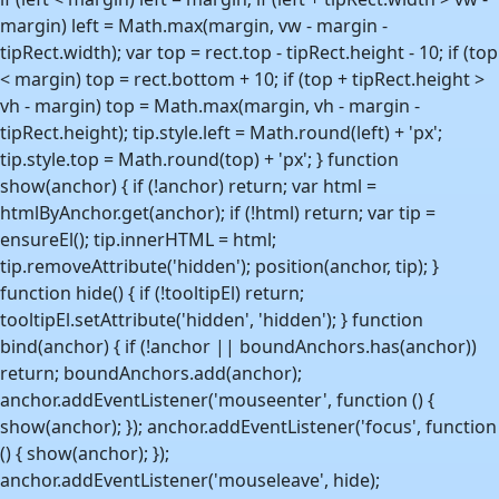
margin) left = Math.max(margin, vw - margin -
tipRect.width); var top = rect.top - tipRect.height - 10; if (top
< margin) top = rect.bottom + 10; if (top + tipRect.height >
vh - margin) top = Math.max(margin, vh - margin -
tipRect.height); tip.style.left = Math.round(left) + 'px';
tip.style.top = Math.round(top) + 'px'; } function
show(anchor) { if (!anchor) return; var html =
htmlByAnchor.get(anchor); if (!html) return; var tip =
ensureEl(); tip.innerHTML = html;
tip.removeAttribute('hidden'); position(anchor, tip); }
function hide() { if (!tooltipEl) return;
tooltipEl.setAttribute('hidden', 'hidden'); } function
bind(anchor) { if (!anchor || boundAnchors.has(anchor))
return; boundAnchors.add(anchor);
anchor.addEventListener('mouseenter', function () {
show(anchor); }); anchor.addEventListener('focus', function
() { show(anchor); });
anchor.addEventListener('mouseleave', hide);