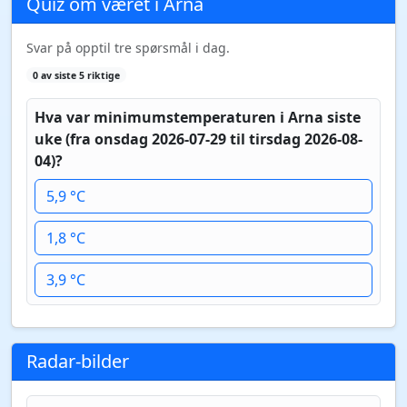
Quiz om været i Arna
Svar på opptil tre spørsmål i dag.
0 av siste 5 riktige
Hva var minimumstemperaturen i Arna siste
uke (fra onsdag 2026-07-29 til tirsdag 2026-08-
04)?
5,9 °C
1,8 °C
3,9 °C
Radar-bilder