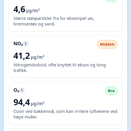
4,6
µg/m³
Større støvpartikler fra for eksempel vei,
bremsestøv og sand.
NO₂
i
Middels
41,2
µg/m³
Nitrogendioksid, ofte knyttet til eksos og tung
trafikk.
O₃
i
Bra
94,4
µg/m³
Ozon ved bakkenivå, som kan irritere luftveiene ved
høye nivåer.