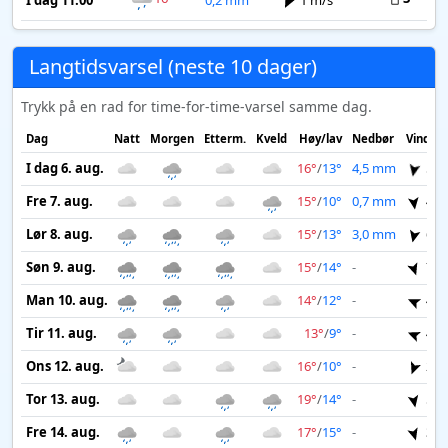
I dag 11:00
0,2 mm
1 m/s
Langtidsvarsel (neste 10 dager)
Trykk på en rad for time-for-time-varsel samme dag.
Dag
Natt
Morgen
Etterm.
Kveld
Høy/lav
Nedbør
Vind
I dag 6. aug.
16°
/
13°
4,5 mm
5 m
Fre 7. aug.
15°
/
10°
0,7 mm
4 m
Lør 8. aug.
15°
/
13°
3,0 mm
6 m
Søn 9. aug.
15°
/
14°
-
7 m
Man 10. aug.
14°
/
12°
-
4 m
Tir 11. aug.
13°
/
9°
-
4 m
Ons 12. aug.
16°
/
10°
-
2 m
Tor 13. aug.
19°
/
14°
-
5 m
Fre 14. aug.
17°
/
15°
-
3 m