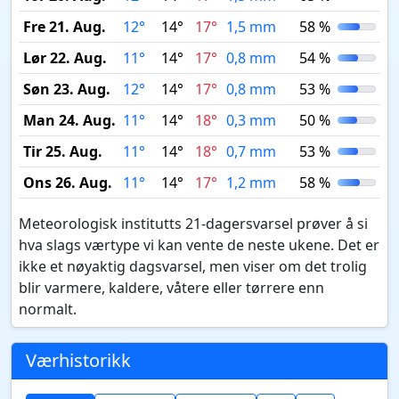
Fre 21. Aug.
12°
14°
17°
1,5 mm
58 %
Lør 22. Aug.
11°
14°
17°
0,8 mm
54 %
Søn 23. Aug.
12°
14°
17°
0,8 mm
53 %
Man 24. Aug.
11°
14°
18°
0,3 mm
50 %
Tir 25. Aug.
11°
14°
18°
0,7 mm
53 %
Ons 26. Aug.
11°
14°
17°
1,2 mm
58 %
Meteorologisk institutts 21-dagersvarsel prøver å si
hva slags værtype vi kan vente de neste ukene. Det er
ikke et nøyaktig dagsvarsel, men viser om det trolig
blir varmere, kaldere, våtere eller tørrere enn
normalt.
Værhistorikk