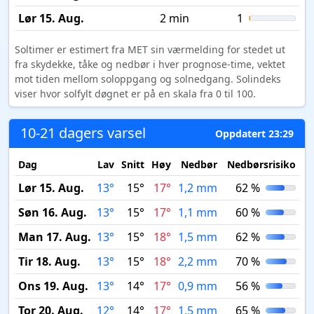
Lør 15. Aug.
2 min
1
Soltimer er estimert fra MET sin værmelding for stedet ut
fra skydekke, tåke og nedbør i hver prognose-time, vektet
mot tiden mellom soloppgang og solnedgang. Solindeks
viser hvor solfylt døgnet er på en skala fra 0 til 100.
10-21 dagers varsel
Oppdatert 23:29
Dag
Lav
Snitt
Høy
Nedbør
Nedbørsrisiko
M
Lør 15. Aug.
13°
15°
17°
1,2 mm
62 %
Søn 16. Aug.
13°
15°
17°
1,1 mm
60 %
Man 17. Aug.
13°
15°
18°
1,5 mm
62 %
Tir 18. Aug.
13°
15°
18°
2,2 mm
70 %
Ons 19. Aug.
13°
14°
17°
0,9 mm
56 %
Tor 20. Aug.
12°
14°
17°
1,5 mm
65 %