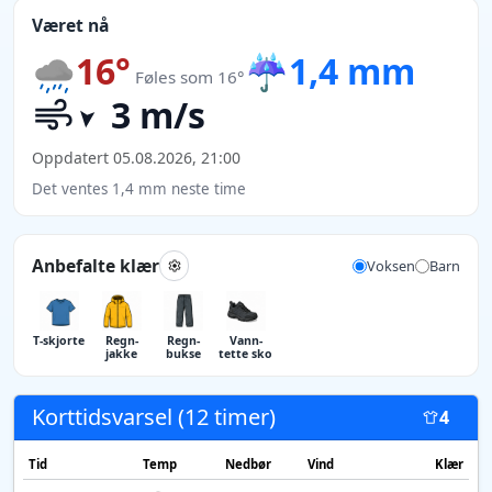
Været nå
16°
☔
1,4 mm
Føles som 16°
3 m/s
Oppdatert 05.08.2026, 21:00
Det ventes 1,4 mm neste time
Anbefalte klær
Voksen
Barn
T-skjorte
Regn­
Regn­
Vann­
jakke
bukse
tette sko
Korttidsvarsel (12 timer)
4
Tid
Temp
Nedbør
Vind
Klær