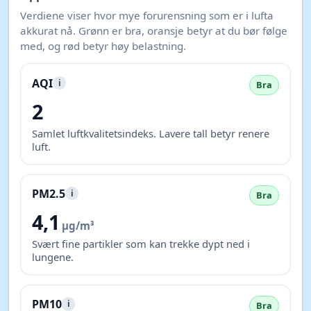
Verdiene viser hvor mye forurensning som er i lufta
akkurat nå. Grønn er bra, oransje betyr at du bør følge
med, og rød betyr høy belastning.
AQI
i
Bra
2
Samlet luftkvalitetsindeks. Lavere tall betyr renere
luft.
PM2.5
i
Bra
4,1
µg/m³
Svært fine partikler som kan trekke dypt ned i
lungene.
PM10
i
Bra