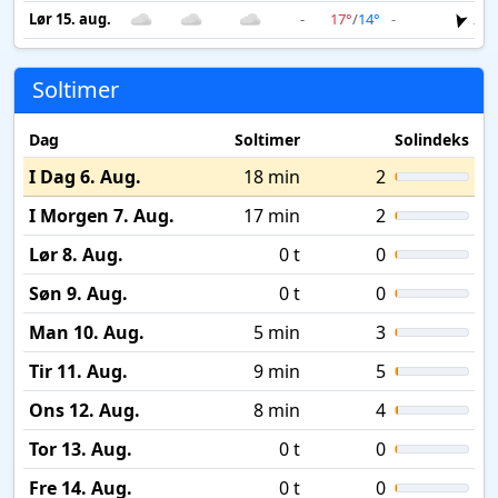
Lør 15. aug.
-
17°
/
14°
-
2 m
Soltimer
Dag
Soltimer
Solindeks
I Dag 6. Aug.
18 min
2
I Morgen 7. Aug.
17 min
2
Lør 8. Aug.
0 t
0
Søn 9. Aug.
0 t
0
Man 10. Aug.
5 min
3
Tir 11. Aug.
9 min
5
Ons 12. Aug.
8 min
4
Tor 13. Aug.
0 t
0
Fre 14. Aug.
0 t
0