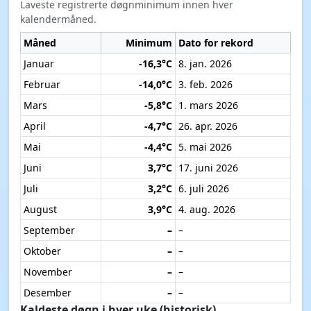
Laveste registrerte døgnminimum innen hver
kalendermåned.
Måned
Minimum
Dato for rekord
Januar
-16,3°C
8. jan. 2026
Februar
-14,0°C
3. feb. 2026
Mars
-5,8°C
1. mars 2026
April
-4,7°C
26. apr. 2026
Mai
-4,4°C
5. mai 2026
Juni
3,7°C
17. juni 2026
Juli
3,2°C
6. juli 2026
August
3,9°C
4. aug. 2026
September
–
–
Oktober
–
–
November
–
–
Desember
–
–
Kaldeste døgn i hver uke (historisk)