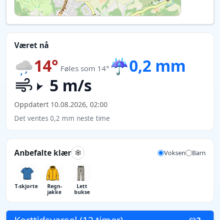
Været nå
14°
☔
0,2 mm
Føles som 14°
5 m/s
Oppdatert 10.08.2026, 02:00
Det ventes 0,2 mm neste time
Anbefalte klær
Voksen
Barn
T-skjorte
Regn­
Lett
jakke
bukse