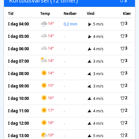
Korttidsvarsel (12 timer)
3
Tid
Temp
Nedbør
Vind
Klær
14°
3
I dag 04:00
0,2 mm
5 m/s
14°
3
I dag 05:00
-
4 m/s
14°
3
I dag 06:00
-
4 m/s
14°
3
I dag 07:00
-
3 m/s
14°
3
I dag 08:00
-
3 m/s
15°
2
I dag 09:00
-
3 m/s
16°
2
I dag 10:00
-
4 m/s
17°
2
I dag 11:00
-
4 m/s
18°
2
I dag 12:00
-
4 m/s
19°
2
I dag 13:00
-
5 m/s