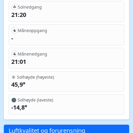
Solnedgang
21:20
Måneoppgang
-
Månenedgang
21:01
☀️ Solhøyde (høyeste)
45,9°
🌑 Solhøyde (laveste)
-14,8°
Luftkvalitet og forurensning