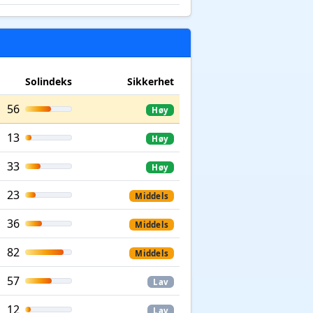
Solindeks
Sikkerhet
56
Høy
13
Høy
33
Høy
23
Middels
36
Middels
82
Middels
57
Lav
12
Lav