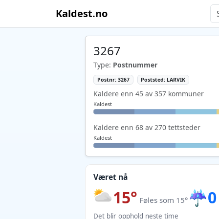
Kaldest.no
3267
Type:
Postnummer
Postnr: 3267
Poststed: LARVIK
Kaldere enn 45 av 357 kommuner
Kaldest
Kaldere enn 68 av 270 tettsteder
Kaldest
Været nå
15°
☔
0
Føles som 15°
Det blir opphold neste time