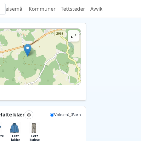
Reisemål
Kommuner
Tettsteder
Avvik
falte klær
Voksen
Barn
rte
Lett
Lett
jakke
bukse