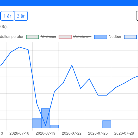
1 år
3 år
06).