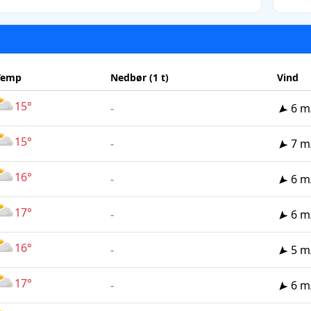
Temp
Nedbør (1 t)
Vind
15°
-
6 m
15°
-
7 m
16°
-
6 m
17°
-
6 m
16°
-
5 m
17°
-
6 m