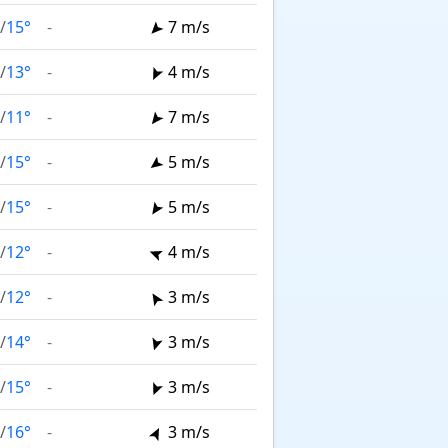
/
15°
-
7 m/s
/
13°
-
4 m/s
/
11°
-
7 m/s
/
15°
-
5 m/s
/
15°
-
5 m/s
/
12°
-
4 m/s
/
12°
-
3 m/s
/
14°
-
3 m/s
/
15°
-
3 m/s
/
16°
-
3 m/s