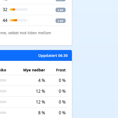
32
Lav
44
Lav
time, vektet mot tiden mellom
Oppdatert 06:30
siko
Mye nedbør
Frost
4 %
0 %
12 %
0 %
12 %
0 %
8 %
0 %