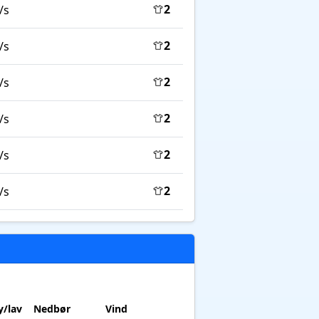
2
/s
2
/s
2
/s
2
/s
2
/s
2
/s
/lav
Nedbør
Vind