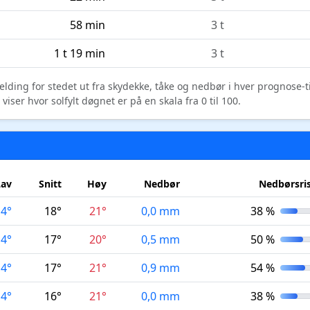
58 min
3 t
1 t 19 min
3 t
elding for stedet ut fra skydekke, tåke og nedbør i hver prognose-
ser hvor solfylt døgnet er på en skala fra 0 til 100.
Lav
Snitt
Høy
Nedbør
Nedbørsri
14°
18°
21°
0,0 mm
38 %
14°
17°
20°
0,5 mm
50 %
14°
17°
21°
0,9 mm
54 %
14°
16°
21°
0,0 mm
38 %