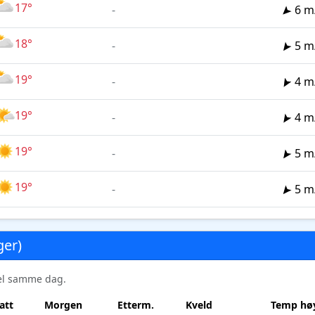
17°
-
6 m
18°
-
5 m
19°
-
4 m
19°
-
4 m
19°
-
5 m
19°
-
5 m
ger)
sel samme dag.
att
Morgen
Etterm.
Kveld
Temp høy